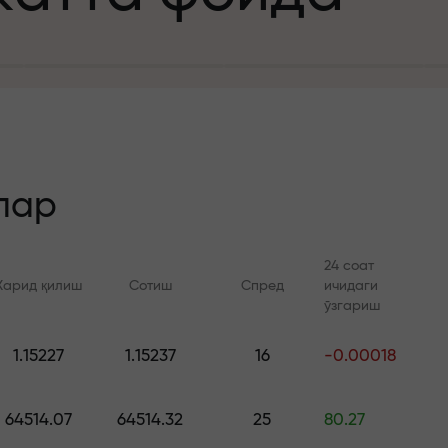
а
зит учун
й
лар
24 соат
Харид қилиш
Сотиш
Спред
ичидаги
 тезлик
ўзгариш
Онлайн курслар
FX.CO билан ан
и
1.15227
1.15237
16
-0.00018
а жекпоти
Савдони нолдан ўрганинг —
Forex, крипто ва Фь
барча даражалар учун
бўйича кунлик прог
64514.07
64514.32
25
80.27
курслар ва вебинарлар