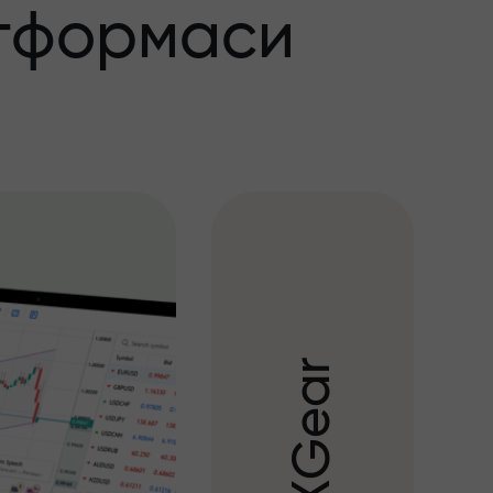
тформаси
r
a
e
G