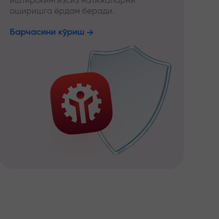
иштирокингизсиз натижаларни
оширишга ёрдам беради.
Барчасини кўриш