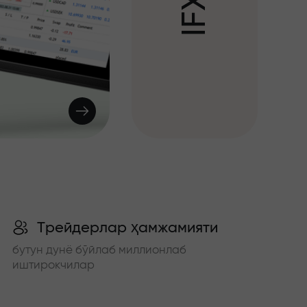
X
F
I
Трейдерлар ҳамжамияти
бутун дунё бўйлаб миллионлаб
иштирокчилар