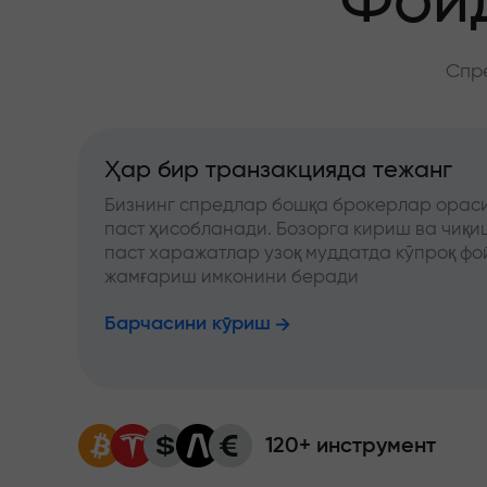
Фойд
Спре
Ҳар бир транзакцияда тежанг
Бизнинг спредлар бошқа брокерлар ораси
паст ҳисобланади. Бозорга кириш ва чиқ
паст харажатлар узоқ муддатда кўпроқ фо
жамғариш имконини беради
Барчасини кўриш
120+ инструмент