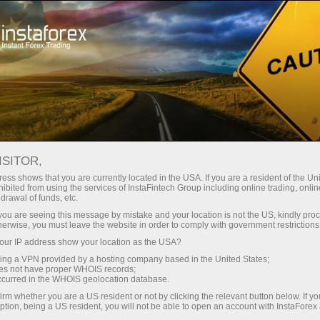
Ҳисоб-варағини тез очиш
Савдо платформаси
Энди иш
Инвесторлар
шлаётганлар
Промоак
Ҳамкорлар учун
учун
учун
staFo
ISITOR,
ess shows that you are currently located in the USA. If you are a resident of the Uni
ibited from using the services of InstaFintech Group including online trading, online
drawal of funds, etc.
k you are seeing this message by mistake and your location is not the US, kindly pro
herwise, you must leave the website in order to comply with government restrictions
ur IP address show your location as the USA?
sing a VPN provided by a hosting company based in the United States;
oes not have proper WHOIS records;
occurred in the WHOIS geolocation database.
irm whether you are a US resident or not by clicking the relevant button below. If y
ption, being a US resident, you will not be able to open an account with InstaForex