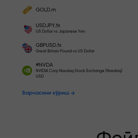
фойдангизни оширинг
Ҳисобингизни $333 билан тўлди
GOLD.m
Ҳисобни тўлдиринг ва
депозитингиздан 1 000 марта катта
Рисксиз савд
USDJPY.fx
бонус олинг. X1000 хато эмас. Депозит
US Dollar vs Japanese Yen
қанча катта бўлса, мультипликатор
шунча юқори бўлади.
GBPUSD.fx
фойдангиз к
Great Britain Pound vs US Dollar
#NVDA
NVIDIA Corp Nasdaq Stock Exchange (Nasdaq)
X1000 гача 
USD
Барчасини кўриш
энг катта му