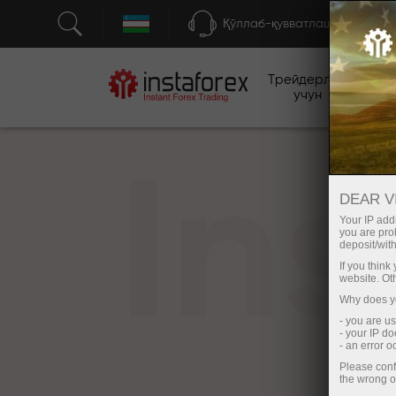
Қўллаб-қувватлаш
Трейдерлар
бо
учун
In
DEAR V
Your IP addr
you are proh
deposit/with
If you thin
website. Ot
Why does yo
- you are u
- your IP d
- an error 
Please conf
the wrong o