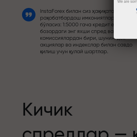
We are sorr
InstaForex билан сиз ҳақиқатан
рақобатбардош имкониятларга эга
бўласиз: 1:5000 гача кредит елкаси,
бозордаги энг яхши спред ва
комиссиялардан бири, шунингдек
акциялар ва индекслар билан савдо
қилиш учун қулай шартлар.
Биз савдони янада жозибадор
қиладиган бонус тизимини ишлаб
чиқдик. Ҳар бир InstaForex мижози ўз
депозитига 30% гача бонус олиши ва
бошқа акциялар ҳамда махсус
таклифлардан фойдаланиши мумкин.
Кичик
Трассадаги тезлик ва савдо тезлиги
спредлар — 
бир хил қадриятларни баҳам кўради.
Aleš Loprais савдо оламига интилиш в