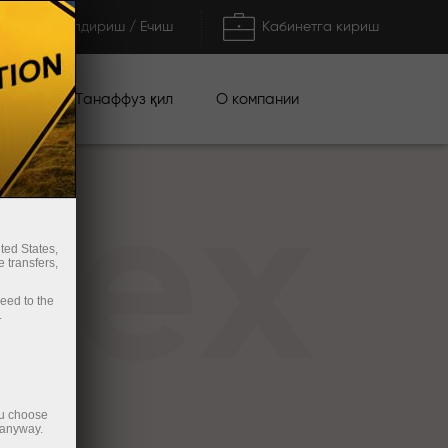
Тўлдириш / Ечиш
Кабинетга кириш
циялар
О компании
Танаффуз қил
rex
ted States,
 transfers,
ceed to the
.
ou choose
 anyway.