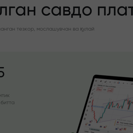
ган савдо пла
нган тезкор, мослашувчан ва қулай
5
итик
 битта