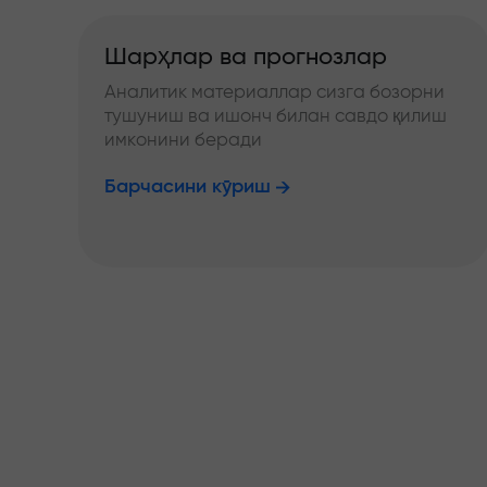
Шарҳлар ва прогнозлар
Аналитик материаллар сизга бозорни
тушуниш ва ишонч билан савдо қилиш
имконини беради
Барчасини кўриш