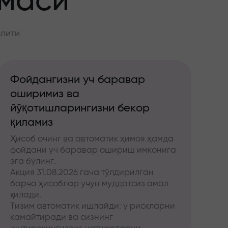
ммаси
алити
Фойдангизни уч баравар
оширимиз ва
йўқотишларингизни бекор
қиламиз
Ҳисоб очинг ва автоматик ҳимоя ҳамда
фойдани уч баравар ошириш имконига
эга бўлинг.
Акция 31.08.2026 гача тўлдирилган
барча ҳисоблар учун муддатсиз амал
қилади.
Тизим автоматик ишлайди: у рискларни
камайтиради ва сизнинг