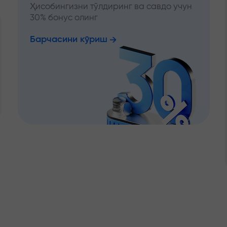
Ҳисобингизни тўлдиринг ва савдо учун
30% бонус олинг
Барчасини кўриш