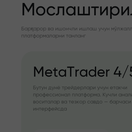
Мослаштирил
Барқарор ва ишончли ишлаш учун мўлжалла
платформаларни танланг
MetaTrader 4/
Бутун дунё трейдерлари учун етакчи
профессионал платформа. Кучли анал
воситалар ва тезкор савдо — барчаси
интерфейсда