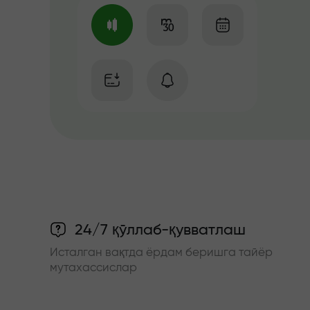
24/7 қўллаб-қувватлаш
Исталган вақтда ёрдам беришга тайёр
мутахассислар