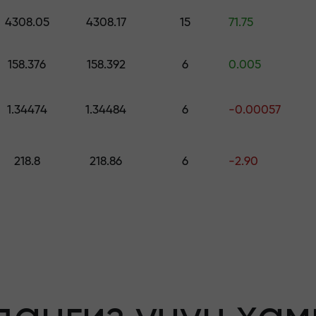
ринг — $1,500 гача қийматдаги совға
4308.05
4308.17
15
71.75
о қилинг —
158.376
158.392
6
0.005
1.34474
1.34484
6
-0.00057
афолатланади
218.8
218.86
6
-2.90
бонус — бозорда
льтипликатор