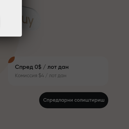
Спред 0$ / лот дан
Комиссия $4 / лот дан
Спредларни солиштириш