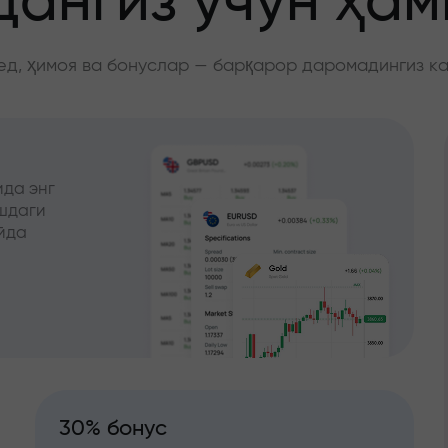
ангиз учун ҳа
д, ҳимоя ва бонуслар — барқарор даромадингиз к
да энг
ишдаги
йда
30% бонус