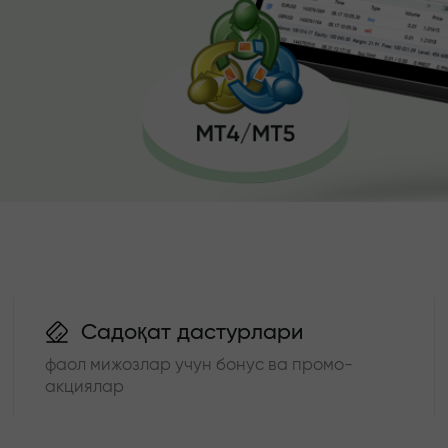
Садоқат дастурлари
фаол мижозлар учун бонус ва промо-
акциялар