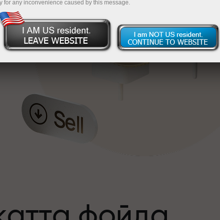
y for any inconvenience caused by this message.
катта фойда
а