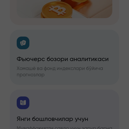
Фьючерс бозори аналитикаси
Хомашё ва фонд индекслари бўйича
прогнозлар
Янги бошловчилар учун
Муваффақиятли савдо учун зарур барча