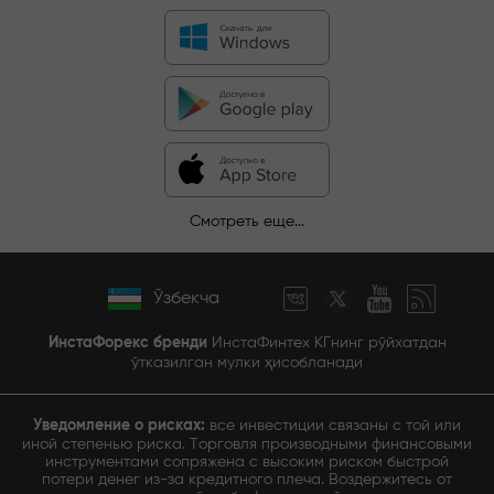
Смотреть еще...
Ўзбекча
ИнстаФорекс бренди
ИнстаФинтех КГнинг рўйхатдан
ўтказилган мулки ҳисобланади
Уведомление о рисках:
все инвестиции связаны с той или
иной степенью риска. Торговля производными финансовыми
инструментами сопряжена с высоким риском быстрой
потери денег из-за кредитного плеча. Воздержитесь от