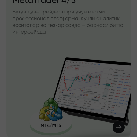
MetaTrader 4/5
Бутун дунё трейдерлари учун етакчи
профессионал платформа. Кучли аналитик
воситалар ва тезкор савдо — барчаси битта
интерфейсда