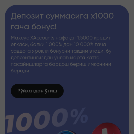
Депозит суммасига x1000
гача бонус!
Махсус XAccounts нафақат 1:5000 кредит
елкаси, балки 1 000% дан 10 000% гача
савдога яроқли бонусни тақдим этади, бу
депозитингиздан ўнлаб марта катта
пасайишларга бардош бериш имконини
беради
Рўйхатдан ўтиш