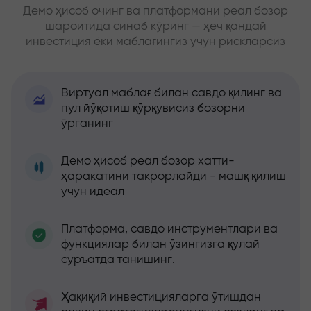
Демо ҳисоб очинг ва платформани реал бозор
шароитида синаб кўринг — ҳеч қандай
инвестиция ёки маблағингиз учун рискларсиз
Виртуал маблағ билан савдо қилинг ва
пул йўқотиш қўрқувисиз бозорни
ўрганинг
Демо ҳисоб реал бозор хатти-
ҳаракатини такрорлайди - машқ қилиш
учун идеал
Платформа, савдо инструментлари ва
функциялар билан ўзингизга қулай
суръатда танишинг.
Ҳақиқий инвестицияларга ўтишдан