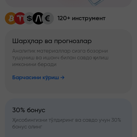
120+ инструмент
Шарҳлар ва прогнозлар
Аналитик материаллар сизга бозорни
тушуниш ва ишонч билан савдо қилиш
имконини беради
Барчасини кўриш
30% бонус
Ҳисобингизни тўлдиринг ва савдо учун 30%
бонус олинг