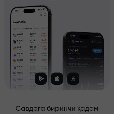
Савдога биринчи қадам