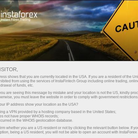
Кичик
спредлар — катта фойда
ISITOR,
ess shows that you are currently located in the USA. If you are a resident of the Uni
Ҳар бир депозит учун
ibited from using the services of InstaFintech Group including online trading, online
InstaForex билан сиз ҳақиқатан
drawal of funds, etc.
рақобатбардош имкониятларга
30% бонус
k you are seeing this message by mistake and your location is not the US, kindly pro
эга бўласиз: 1:5000 гача кредит
herwise, you must leave the website in order to comply with government restrictions
елкаси, бозордаги энг яхши
ur IP address show your location as the USA?
Савдода
спред ва комиссиялардан бири,
sing a VPN provided by a hosting company based in the United States;
шунингдек акциялар ва
oes not have proper WHOIS records;
ва трассада тезлик
occurred in the WHOIS geolocation database.
индекслар билан савдо қилиш
irm whether you are a US resident or not by clicking the relevant button below. If y
учун қулай шартлар.
ption, being a US resident, you will not be able to open an account with InstaForex
Шахсий совға жекпоти
Биз савдони янада жозибадор