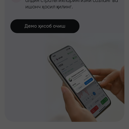
олдин стратегияларингизни созланг ва
ишонч ҳосил қилинг.
Демо ҳисоб очиш