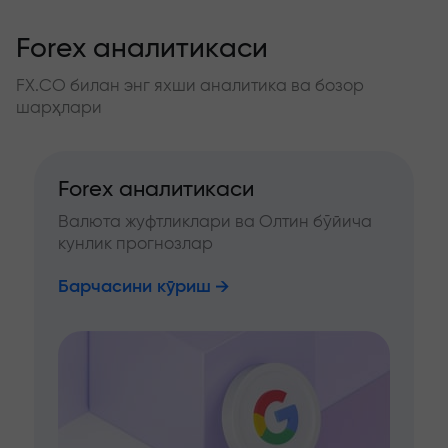
Forex аналитикаси
FX.CO билан энг яхши аналитика ва бозор
шарҳлари
Forex аналитикаси
Валюта жуфтликлари ва Олтин бўйича
кунлик прогнозлар
Барчасини кўриш