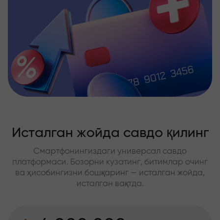
Исталган жойда савдо қилинг
Смартфонингиздаги универсал савдо
платформаси. Бозорни кузатинг, битимлар очинг
ва ҳисобингизни бошқаринг — исталган жойда,
исталган вақтда.