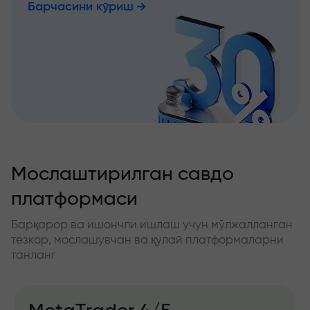
Барчасини кўриш
Мослаштирилган савдо
платформаси
Барқарор ва ишончли ишлаш учун мўлжалланган
тезкор, мослашувчан ва қулай платформаларни
танланг