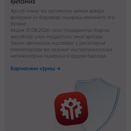
қиламиз
Ҳисоб очинг ва автоматик ҳимоя ҳамда
фойдани уч баравар ошириш имконига эга
бўлинг.
Акция 31.08.2026 гача тўлдирилган барча
ҳисоблар учун муддатсиз амал қилади.
Тизим автоматик ишлайди: у рискларни
камайтиради ва сизнинг иштирокингизсиз
натижаларни оширишга ёрдам беради.
Барчасини кўриш