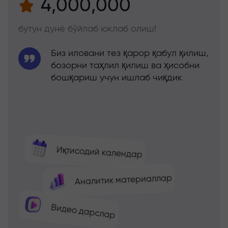
4,000,000
бутун дунё бўйлаб юклаб олиш!
Биз иловани тез қарор қабул қилиш,
бозорни таҳлил қилиш ва ҳисобни
бошқариш учун ишлаб чиқдик
Иқтисодий календар
Аналитик материаллар
Видео дарслар