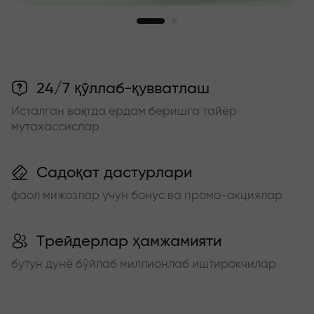
24/7 қўллаб-қувватлаш
Исталган вақтда ёрдам беришга тайёр
мутахассислар
Садоқат дастурлари
фаол мижозлар учун бонус ва промо-акциялар
Трейдерлар ҳамжамияти
бутун дунё бўйлаб миллионлаб иштирокчилар