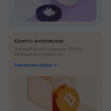
Крипто янгиликлар
Долзарб крипто шарҳлар: Bitcoin,
Ethereum ва алткоинлар
Барчасини кўриш