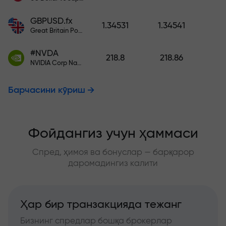
GBPUSD.fx
1.34531
1.34541
Great Britain Pound vs US Dollar
#NVDA
218.8
218.86
NVIDIA Corp Nasdaq Stock Exchange (Nasdaq) USD
Барчасини кўриш
Фойдангиз учун ҳаммаси
Спред, ҳимоя ва бонуслар — барқарор
даромадингиз калити
Ҳар бир транзакцияда тежанг
Бизнинг спредлар бошқа брокерлар