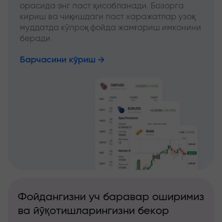
орасида энг паст ҳисобланади. Бозорга
кириш ва чиқишдаги паст харажатлар узоқ
муддатда кўпроқ фойда жамғариш имконини
беради
Барчасини кўриш
Фойдангизни уч баравар оширимиз
ва йўқотишларингизни бекор