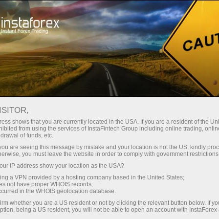
Кичик
спредлар — катта фойда
ISITOR,
ess shows that you are currently located in the USA. If you are a resident of the Uni
Ҳар бир депозит учун
ibited from using the services of InstaFintech Group including online trading, online
InstaForex билан сиз ҳақиқатан
drawal of funds, etc.
рақобатбардош имкониятларга
30% бонус
k you are seeing this message by mistake and your location is not the US, kindly pro
эга бўласиз: 1:5000 гача кредит
herwise, you must leave the website in order to comply with government restrictions
елкаси, бозордаги энг яхши
ur IP address show your location as the USA?
Савдода
спред ва комиссиялардан бири,
sing a VPN provided by a hosting company based in the United States;
шунингдек акциялар ва
oes not have proper WHOIS records;
ва трассада тезлик
occurred in the WHOIS geolocation database.
индекслар билан савдо қилиш
irm whether you are a US resident or not by clicking the relevant button below. If y
учун қулай шартлар.
ption, being a US resident, you will not be able to open an account with InstaForex
Шахсий совға жекпоти
Биз савдони янада жозибадор