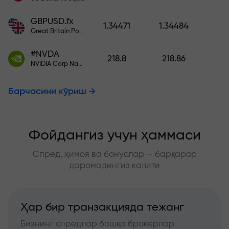
GBPUSD.fx
1.34471
1.34484
Great Britain Pound vs US Dollar
#NVDA
218.8
218.86
NVIDIA Corp Nasdaq Stock Exchange (Nasdaq) USD
Барчасини кўриш
Фойдангиз учун ҳаммаси
Спред, ҳимоя ва бонуслар — барқарор
даромадингиз калити
Ҳар бир транзакцияда тежанг
Бизнинг спредлар бошқа брокерлар