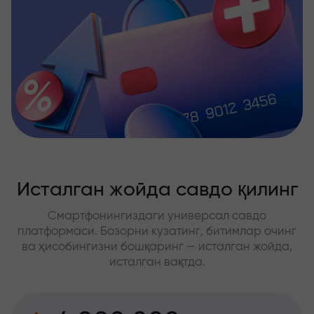
Исталган жойда савдо қилинг
Смартфонингиздаги универсал савдо
платформаси. Бозорни кузатинг, битимлар очинг
ва ҳисобингизни бошқаринг — исталган жойда,
исталган вақтда.