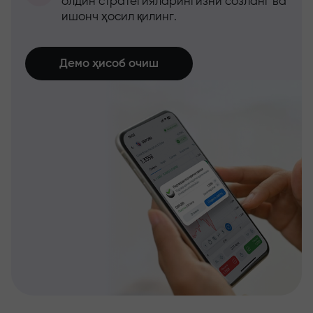
олдин стратегияларингизни созланг ва
ишонч ҳосил қилинг.
Демо ҳисоб очиш