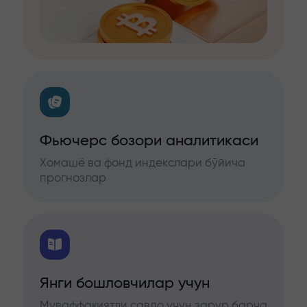
Фьючерс бозори аналитикаси
Хомашё ва фонд индекслари бўйича
прогнозлар
Янги бошловчилар учун
Муваффақиятли савдо учун зарур барча