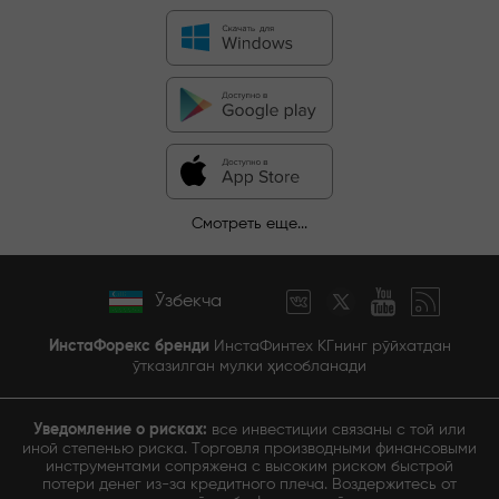
Смотреть еще...
Ўзбекча
ИнстаФорекс бренди
ИнстаФинтех КГнинг рўйхатдан
ўтказилган мулки ҳисобланади
Уведомление о рисках:
все инвестиции связаны с той или
иной степенью риска. Торговля производными финансовыми
инструментами сопряжена с высоким риском быстрой
потери денег из-за кредитного плеча. Воздержитесь от