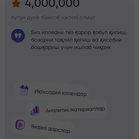
4,000,000
бутун дунё бўйлаб юклаб олиш!
Биз иловани тез қарор қабул қилиш,
бозорни таҳлил қилиш ва ҳисобни
бошқариш учун ишлаб чиқдик
Иқтисодий календар
Аналитик материаллар
Видео дарслар