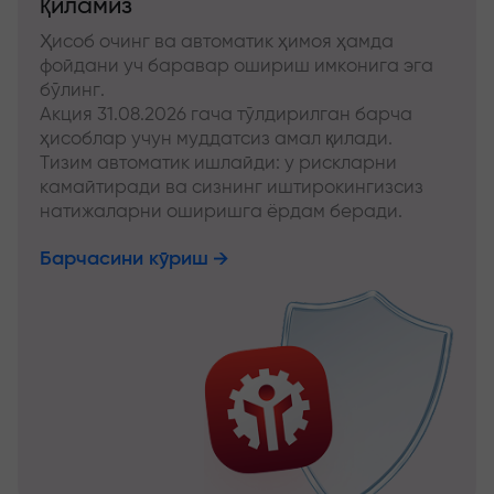
қиламиз
Ҳисоб очинг ва автоматик ҳимоя ҳамда
фойдани уч баравар ошириш имконига эга
бўлинг.
Акция 31.08.2026 гача тўлдирилган барча
ҳисоблар учун муддатсиз амал қилади.
Тизим автоматик ишлайди: у рискларни
камайтиради ва сизнинг иштирокингизсиз
натижаларни оширишга ёрдам беради.
Барчасини кўриш