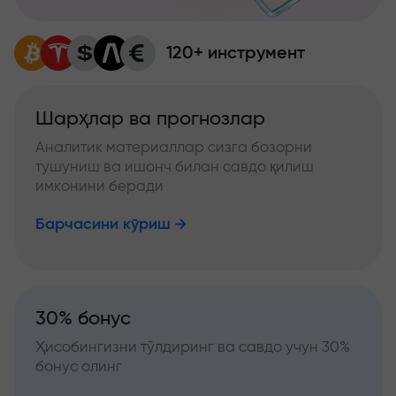
120+ инструмент
Шарҳлар ва прогнозлар
Аналитик материаллар сизга бозорни
тушуниш ва ишонч билан савдо қилиш
имконини беради
Барчасини кўриш
30% бонус
Ҳисобингизни тўлдиринг ва савдо учун 30%
бонус олинг