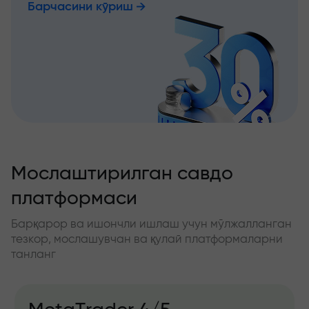
Барчасини кўриш
Мослаштирилган савдо
платформаси
Барқарор ва ишончли ишлаш учун мўлжалланган
тезкор, мослашувчан ва қулай платформаларни
танланг