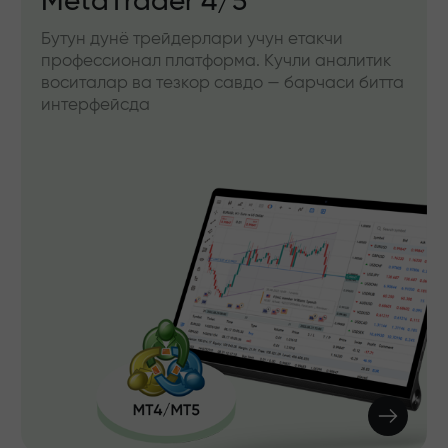
MetaTrader 4/5
Бутун дунё трейдерлари учун етакчи
профессионал платформа. Кучли аналитик
воситалар ва тезкор савдо — барчаси битта
интерфейсда