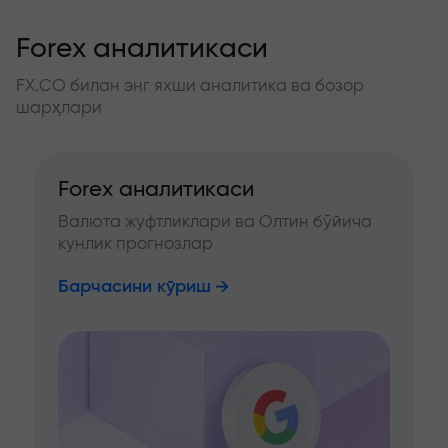
Forex аналитикаси
FX.CO билан энг яхши аналитика ва бозор
шарҳлари
Forex аналитикаси
Валюта жуфтликлари ва Олтин бўйича
кунлик прогнозлар
Барчасини кўриш