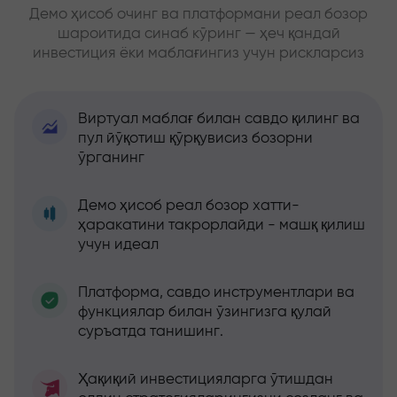
Демо ҳисоб очинг ва платформани реал бозор
шароитида синаб кўринг — ҳеч қандай
инвестиция ёки маблағингиз учун рискларсиз
Виртуал маблағ билан савдо қилинг ва
пул йўқотиш қўрқувисиз бозорни
ўрганинг
Демо ҳисоб реал бозор хатти-
ҳаракатини такрорлайди - машқ қилиш
учун идеал
Платформа, савдо инструментлари ва
функциялар билан ўзингизга қулай
суръатда танишинг.
Ҳақиқий инвестицияларга ўтишдан