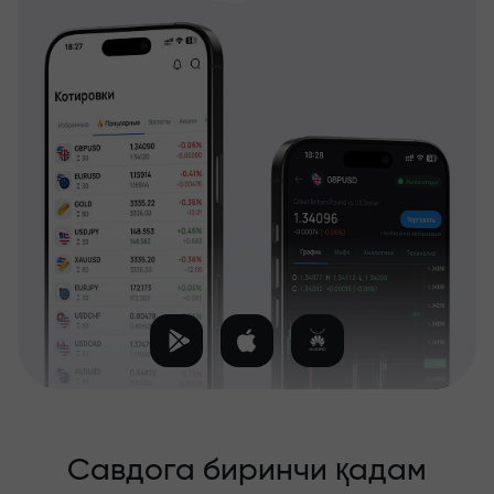
Савдога биринчи қадам