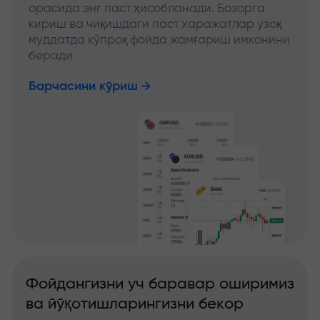
орасида энг паст ҳисобланади. Бозорга
кириш ва чиқишдаги паст харажатлар узоқ
муддатда кўпроқ фойда жамғариш имконини
беради
Барчасини кўриш
Фойдангизни уч баравар оширимиз
ва йўқотишларингизни бекор