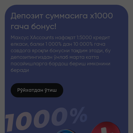
Депозит суммасига x1000
гача бонус!
Махсус XAccounts нафақат 1:5000 кредит
елкаси, балки 1 000% дан 10 000% гача
савдога яроқли бонусни тақдим этади, бу
депозитингиздан ўнлаб марта катта
пасайишларга бардош бериш имконини
беради
Рўйхатдан ўтиш