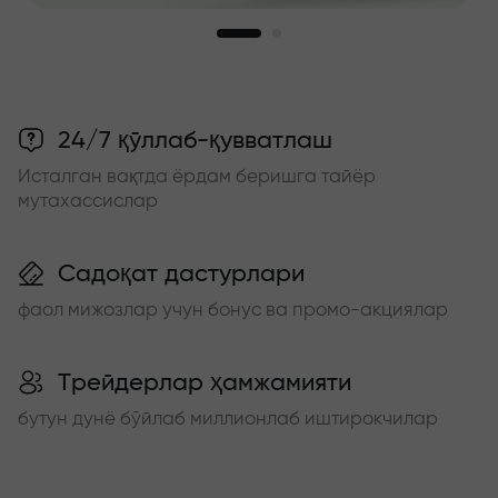
24/7 қўллаб-қувватлаш
Исталган вақтда ёрдам беришга тайёр
мутахассислар
Садоқат дастурлари
фаол мижозлар учун бонус ва промо-акциялар
Трейдерлар ҳамжамияти
бутун дунё бўйлаб миллионлаб иштирокчилар