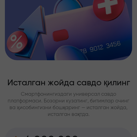
Исталган жойда савдо қилинг
Смартфонингиздаги универсал савдо
платформаси. Бозорни кузатинг, битимлар очинг
ва ҳисобингизни бошқаринг — исталган жойда,
исталган вақтда.