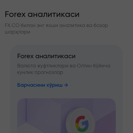
Forex аналитикаси
FX.CO билан энг яхши аналитика ва бозор
шарҳлари
Forex аналитикаси
Валюта жуфтликлари ва Олтин бўйича
кунлик прогнозлар
Барчасини кўриш