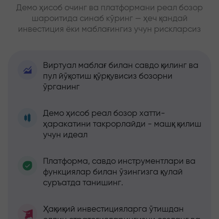
Демо ҳисоб очинг ва платформани реал бозор
шароитида синаб кўринг — ҳеч қандай
инвестиция ёки маблағингиз учун рискларсиз
Виртуал маблағ билан савдо қилинг ва
пул йўқотиш қўрқувисиз бозорни
ўрганинг
Демо ҳисоб реал бозор хатти-
ҳаракатини такрорлайди - машқ қилиш
учун идеал
Платформа, савдо инструментлари ва
функциялар билан ўзингизга қулай
суръатда танишинг.
Ҳақиқий инвестицияларга ўтишдан