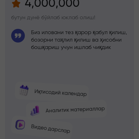
4,000,000
бутун дунё бўйлаб юклаб олиш!
Биз иловани тез қарор қабул қилиш,
бозорни таҳлил қилиш ва ҳисобни
бошқариш учун ишлаб чиқдик
Иқтисодий календар
Аналитик материаллар
Видео дарслар