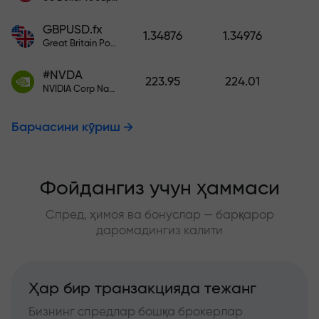
GBPUSD.fx
1.34876
1.34976
Great Britain Pound vs US Dollar
#NVDA
223.95
224.01
NVIDIA Corp Nasdaq Stock Exchange (Nasdaq) USD
Барчасини кўриш
Фойдангиз учун ҳаммаси
Спред, ҳимоя ва бонуслар — барқарор
даромадингиз калити
Ҳар бир транзакцияда тежанг
Бизнинг спредлар бошқа брокерлар