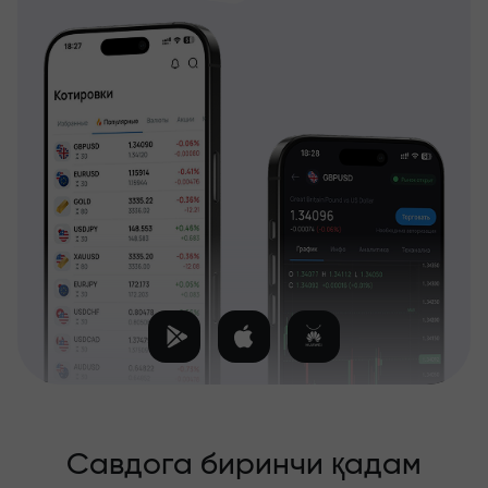
Савдога биринчи қадам