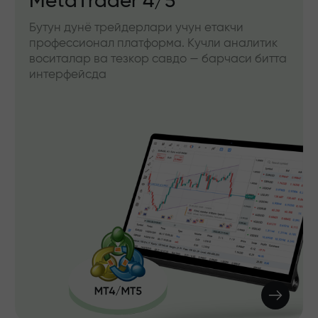
MetaTrader 4/5
Бутун дунё трейдерлари учун етакчи
профессионал платформа. Кучли аналитик
воситалар ва тезкор савдо — барчаси битта
интерфейсда