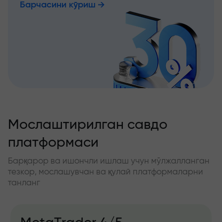
Барчасини кўриш
Мослаштирилган савдо
платформаси
Барқарор ва ишончли ишлаш учун мўлжалланган
тезкор, мослашувчан ва қулай платформаларни
танланг