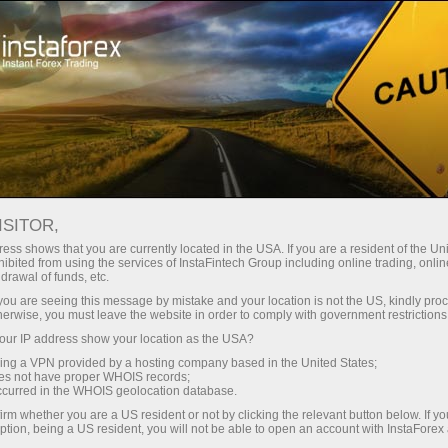
Кичик
спредлар — катта фойда
ISITOR,
ess shows that you are currently located in the USA. If you are a resident of the Uni
Ҳар бир депозит учун
ibited from using the services of InstaFintech Group including online trading, online
InstaForex билан сиз ҳақиқатан
drawal of funds, etc.
рақобатбардош имкониятларга
30% бонус
k you are seeing this message by mistake and your location is not the US, kindly pro
эга бўласиз: 1:5000 гача кредит
herwise, you must leave the website in order to comply with government restrictions
елкаси, бозордаги энг яхши
ur IP address show your location as the USA?
Савдода
спред ва комиссиялардан бири,
sing a VPN provided by a hosting company based in the United States;
шунингдек акциялар ва
oes not have proper WHOIS records;
ва трассада тезлик
occurred in the WHOIS geolocation database.
индекслар билан савдо қилиш
irm whether you are a US resident or not by clicking the relevant button below. If y
учун қулай шартлар.
ption, being a US resident, you will not be able to open an account with InstaForex
Шахсий совға жекпоти
Биз савдони янада жозибадор