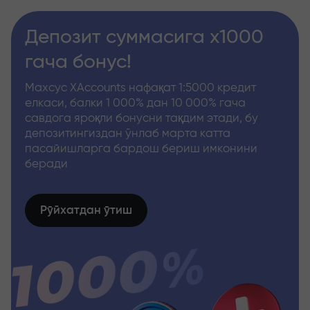
Депозит суммасига x1000
гача бонус!
Махсус XAccounts нафақат 1:5000 кредит
елкаси, балки 1 000% дан 10 000% гача
савдога яроқли бонусни тақдим этади, бу
депозитингиздан ўнлаб марта катта
пасайишларга бардош бериш имконини
беради
Рўйхатдан ўтиш