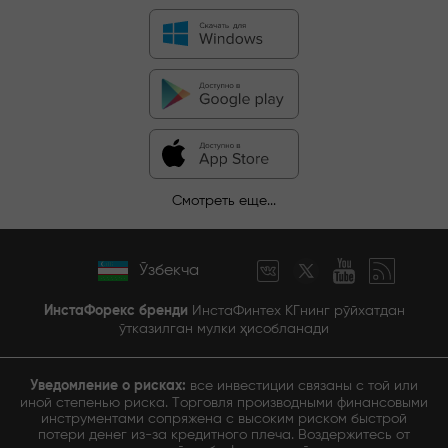
Смотреть еще...
Ўзбекча
ИнстаФорекс бренди
ИнстаФинтех КГнинг рўйхатдан
ўтказилган мулки ҳисобланади
Уведомление о рисках:
все инвестиции связаны с той или
иной степенью риска. Торговля производными финансовыми
инструментами сопряжена с высоким риском быстрой
потери денег из-за кредитного плеча. Воздержитесь от