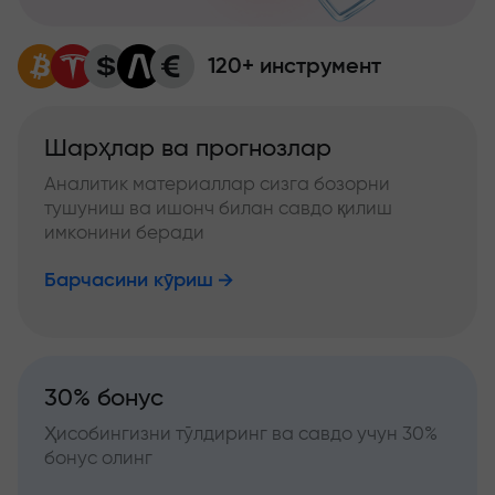
120+ инструмент
Шарҳлар ва прогнозлар
Аналитик материаллар сизга бозорни
тушуниш ва ишонч билан савдо қилиш
имконини беради
Барчасини кўриш
30% бонус
Ҳисобингизни тўлдиринг ва савдо учун 30%
бонус олинг