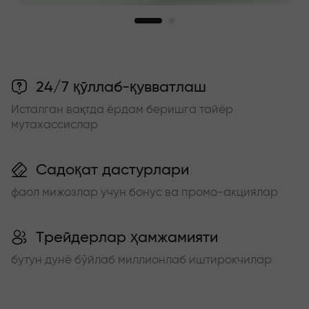
24/7 қўллаб-қувватлаш
Исталган вақтда ёрдам беришга тайёр
мутахассислар
Садоқат дастурлари
фаол мижозлар учун бонус ва промо-акциялар
Трейдерлар ҳамжамияти
бутун дунё бўйлаб миллионлаб иштирокчилар