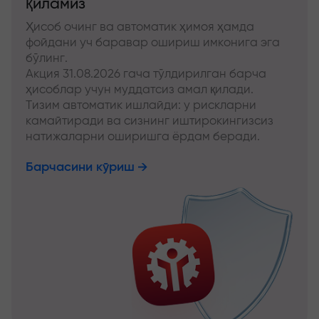
қиламиз
Ҳисоб очинг ва автоматик ҳимоя ҳамда
фойдани уч баравар ошириш имконига эга
бўлинг.
Акция 31.08.2026 гача тўлдирилган барча
ҳисоблар учун муддатсиз амал қилади.
Тизим автоматик ишлайди: у рискларни
камайтиради ва сизнинг иштирокингизсиз
натижаларни оширишга ёрдам беради.
Барчасини кўриш