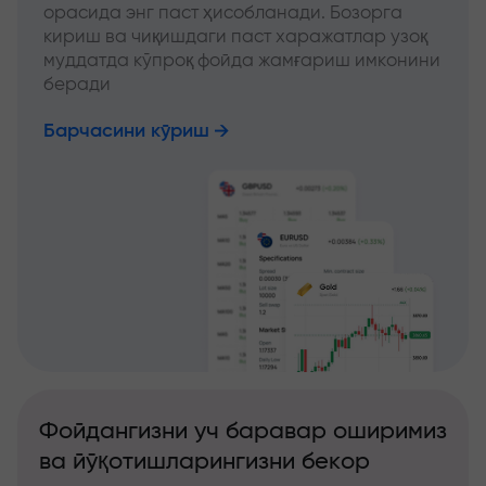
орасида энг паст ҳисобланади. Бозорга
кириш ва чиқишдаги паст харажатлар узоқ
муддатда кўпроқ фойда жамғариш имконини
беради
Барчасини кўриш
Фойдангизни уч баравар оширимиз
ва йўқотишларингизни бекор