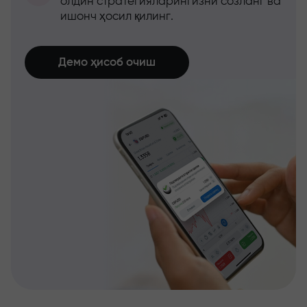
олдин стратегияларингизни созланг ва
ишонч ҳосил қилинг.
Демо ҳисоб очиш