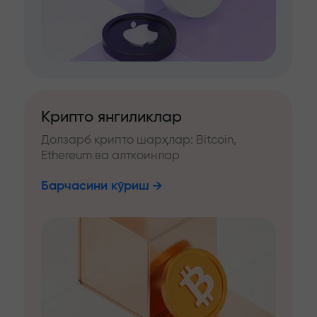
Крипто янгиликлар
Долзарб крипто шарҳлар: Bitcoin,
Ethereum ва алткоинлар
Барчасини кўриш