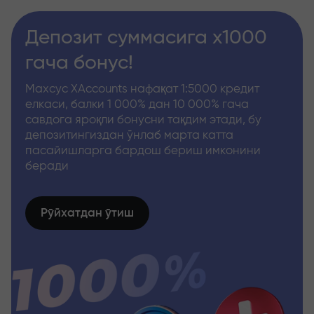
Депозит суммасига x1000
гача бонус!
Махсус XAccounts нафақат 1:5000 кредит
елкаси, балки 1 000% дан 10 000% гача
савдога яроқли бонусни тақдим этади, бу
депозитингиздан ўнлаб марта катта
пасайишларга бардош бериш имконини
беради
Рўйхатдан ўтиш