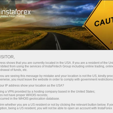
Кичик
спредлар — катта фойда
ISITOR,
ess shows that you are currently located in the USA. If you are a resident of the Uni
Ҳар бир депозит учун
ibited from using the services of InstaFintech Group including online trading, online
InstaForex билан сиз ҳақиқатан
drawal of funds, etc.
рақобатбардош имкониятларга
30% бонус
k you are seeing this message by mistake and your location is not the US, kindly pro
эга бўласиз: 1:5000 гача кредит
herwise, you must leave the website in order to comply with government restrictions
елкаси, бозордаги энг яхши
ur IP address show your location as the USA?
Савдода
спред ва комиссиялардан бири,
sing a VPN provided by a hosting company based in the United States;
шунингдек акциялар ва
oes not have proper WHOIS records;
ва трассада тезлик
occurred in the WHOIS geolocation database.
индекслар билан савдо қилиш
irm whether you are a US resident or not by clicking the relevant button below. If y
учун қулай шартлар.
ption, being a US resident, you will not be able to open an account with InstaForex
Шахсий совға жекпоти
Биз савдони янада жозибадор