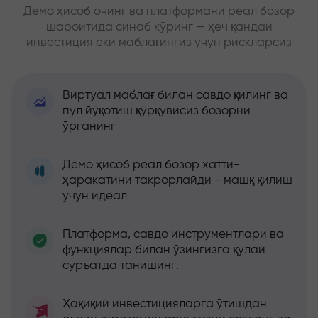
Демо ҳисоб очинг ва платформани реал бозор
шароитида синаб кўринг — ҳеч қандай
инвестиция ёки маблағингиз учун рискларсиз
Виртуал маблағ билан савдо қилинг ва
пул йўқотиш қўрқувисиз бозорни
ўрганинг
Демо ҳисоб реал бозор хатти-
ҳаракатини такрорлайди - машқ қилиш
учун идеал
Платформа, савдо инструментлари ва
функциялар билан ўзингизга қулай
суръатда танишинг.
Ҳақиқий инвестицияларга ўтишдан