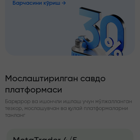
Барчасини кўриш
Мослаштирилган савдо
платформаси
Барқарор ва ишончли ишлаш учун мўлжалланган
тезкор, мослашувчан ва қулай платформаларни
танланг