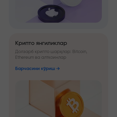
Крипто янгиликлар
Долзарб крипто шарҳлар: Bitcoin,
Ethereum ва алткоинлар
Барчасини кўриш