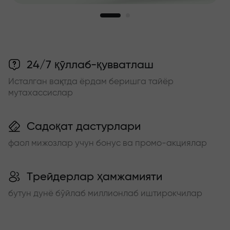
24/7 қўллаб-қувватлаш
Исталган вақтда ёрдам беришга тайёр
мутахассислар
Садоқат дастурлари
фаол мижозлар учун бонус ва промо-акциялар
Трейдерлар ҳамжамияти
бутун дунё бўйлаб миллионлаб иштирокчилар