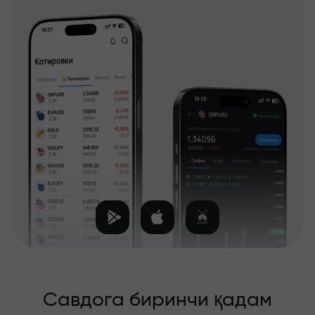
Савдога биринчи қадам