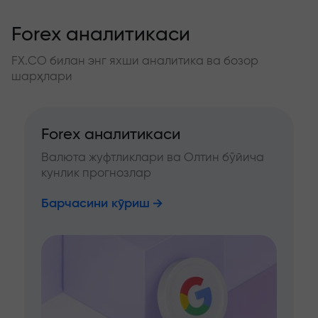
Forex аналитикаси
FX.CO билан энг яхши аналитика ва бозор
шарҳлари
Forex аналитикаси
Валюта жуфтликлари ва Олтин бўйича
кунлик прогнозлар
Барчасини кўриш