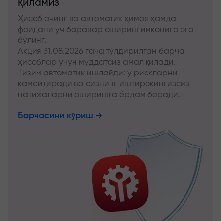
қиламиз
Ҳисоб очинг ва автоматик ҳимоя ҳамда
фойдани уч баравар ошириш имконига эга
бўлинг.
Акция 31.08.2026 гача тўлдирилган барча
ҳисоблар учун муддатсиз амал қилади.
Тизим автоматик ишлайди: у рискларни
камайтиради ва сизнинг иштирокингизсиз
натижаларни оширишга ёрдам беради.
Барчасини кўриш