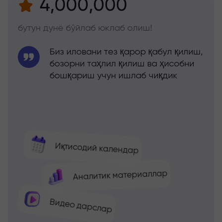
4,000,000
бутун дунё бўйлаб юклаб олиш!
Биз иловани тез қарор қабул қилиш,
бозорни таҳлил қилиш ва ҳисобни
бошқариш учун ишлаб чиқдик
Иқтисодий календар
Аналитик материаллар
Видео дарслар