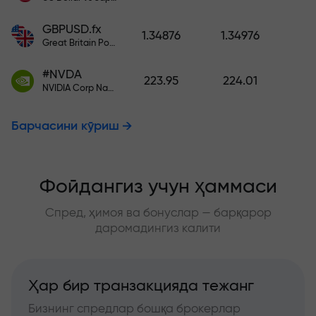
GBPUSD.fx
1.34876
1.34976
Great Britain Pound vs US Dollar
#NVDA
223.95
224.01
NVIDIA Corp Nasdaq Stock Exchange (Nasdaq) USD
Барчасини кўриш
Фойдангиз учун ҳаммаси
Спред, ҳимоя ва бонуслар — барқарор
даромадингиз калити
Ҳар бир транзакцияда тежанг
Бизнинг спредлар бошқа брокерлар