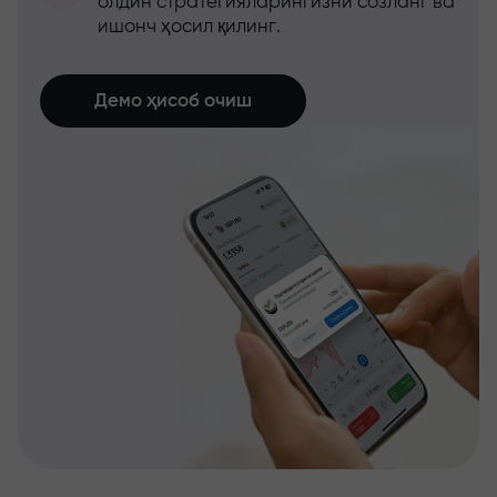
олдин стратегияларингизни созланг ва
ишонч ҳосил қилинг.
Демо ҳисоб очиш