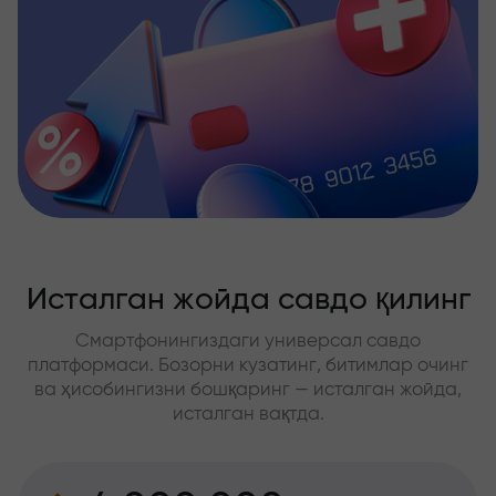
Исталган жойда савдо қилинг
Смартфонингиздаги универсал савдо
платформаси. Бозорни кузатинг, битимлар очинг
ва ҳисобингизни бошқаринг — исталган жойда,
исталган вақтда.