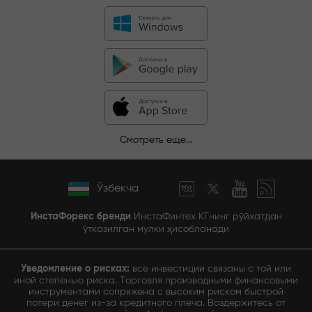
Смотреть еще...
Ўзбекча
ИнстаФорекс бренди
ИнстаФинтех КГнинг рўйхатдан
ўтказилган мулки ҳисобланади
Уведомление о рисках:
все инвестиции связаны с той или
иной степенью риска. Торговля производными финансовыми
инструментами сопряжена с высоким риском быстрой
потери денег из-за кредитного плеча. Воздержитесь от