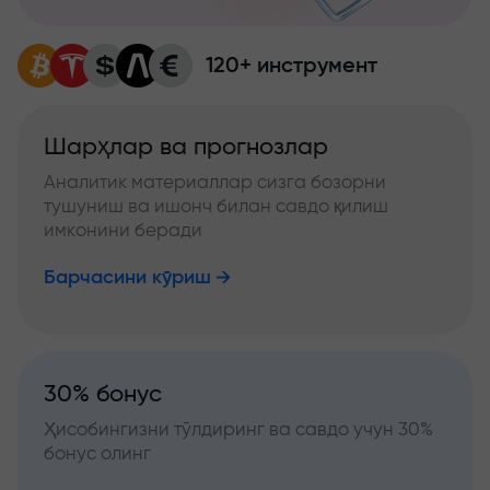
120+ инструмент
Шарҳлар ва прогнозлар
Аналитик материаллар сизга бозорни
тушуниш ва ишонч билан савдо қилиш
имконини беради
Барчасини кўриш
30% бонус
Ҳисобингизни тўлдиринг ва савдо учун 30%
бонус олинг