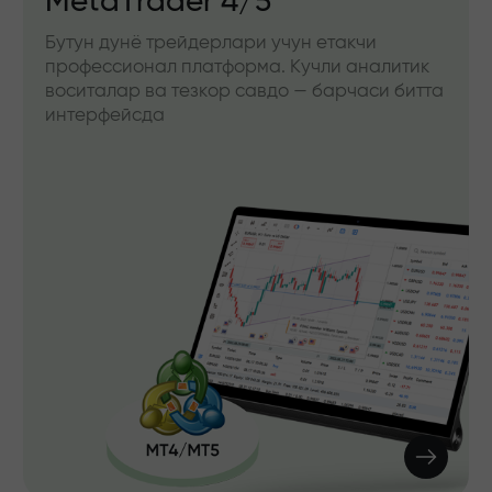
MetaTrader 4/5
Бутун дунё трейдерлари учун етакчи
профессионал платформа. Кучли аналитик
воситалар ва тезкор савдо — барчаси битта
интерфейсда