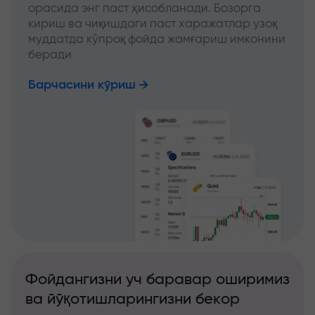
орасида энг паст ҳисобланади. Бозорга
кириш ва чиқишдаги паст харажатлар узоқ
муддатда кўпроқ фойда жамғариш имконини
беради
Барчасини кўриш
Фойдангизни уч баравар оширимиз
ва йўқотишларингизни бекор