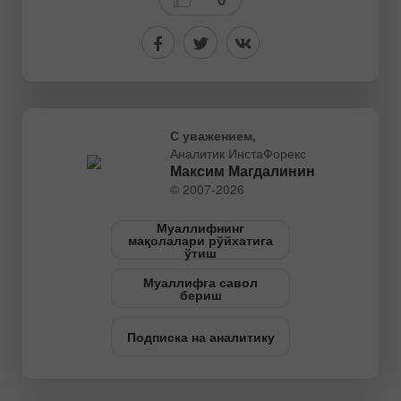
С уважением,
Аналитик ИнстаФорекс
Максим Магдалинин
© 2007-2026
Муаллифнинг
мақолалари рўйхатига
ўтиш
Муаллифга савол
бериш
Подписка на аналитику