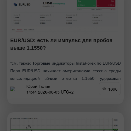
EUR/USD: есть ли импульс для пробоя
выше 1.1550?
*см. также: Торговые индикаторы InstaForex по EUR/USD
Пара EUR/USD начинает американскую сессию среды
консолидацией вблизи отметки 1.1550, удерживая
Юрий Толин
завоеванные позиции после уверенного роста от
1696
14:44 2026-08-05 UTC+2
минимумов в районе 1.1325. Текущая динамика