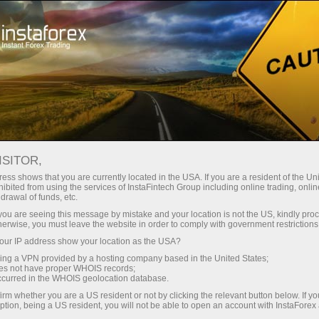
Трейдерлар учун
Форекс аналитика
Форекс-шарҳлар
Прогнозы
ISITOR,
ess shows that you are currently located in the USA. If you are a resident of the Uni
ibited from using the services of InstaFintech Group including online trading, online
08.06.2026 12:25
drawal of funds, etc.
Корректировка уровней и целей на
k you are seeing this message by mistake and your location is not the US, kindly pro
herwise, you must leave the website in order to comply with government restrictions
американскую сессию 8 июня
ur IP address show your location as the USA?
sing a VPN provided by a hosting company based in the United States;
oes not have proper WHOIS records;
occurred in the WHOIS geolocation database.
Евро, британский фунт и канадский доллар сегодня
irm whether you are a US resident or not by clicking the relevant button below. If y
ption, being a US resident, you will not be able to open an account with InstaForex
были реализованы через стратегию Mean Reversion.