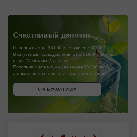
Счастливый депозит
Пополни счет на $3 000 и получи еще
$1000
!
В августе мы проводим розыгрыш
$1000
в рамках
акции "Счастливый депозит"!
Пополнив счет на сумму не менее $3 000, вы
автоматически становитесь участником акции.
СТАТЬ УЧАСТНИКОМ
СТАТЬ УЧАСТНИКОМ
ПОЛУЧИТЬ БОНУС
СТАТЬ УЧАСТНИКОМ