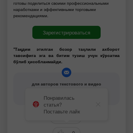
готовы поделиться своими профессиональными
наработками и эффективными торговыми
рекомендациями.
Зарегистрироваться
*Тақдим этилган бозор таҳлили ахборот
тавсифига эга ва битим тузиш учун кўрсатма
бўлиб ҳисобланмайди.
для авторов текстового и видео
аналитического контента -
content-authors@instaforex.com
Понравилась
статья?
Поставьте лайк
Прогнозы
0