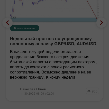
Волновой анализ
Недельный прогноз по упрощенному
волновому анализу GBP/USD, AUD/USD,
USD/CHF, EUR/JPY, EUR/GBP, #Ethereum
В начале текущей недели ожидается
от 10 августа
продолжение бокового настроя движения
британской валюты с восходящим вектором,
вплоть до контакта с зоной расчетного
сопротивления. Возможно давление на ее
верхнюю границу. К концу недели
Вячеслав Огнев
930
11:30 2026-08-09 +02:00