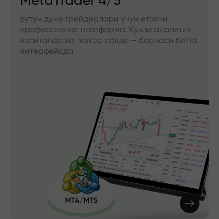
MetaTrader 4/5
Бутун дунё трейдерлари учун етакчи
профессионал платформа. Кучли аналитик
воситалар ва тезкор савдо — барчаси битта
интерфейсда