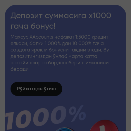
Депозит суммасига x1000
гача бонус!
Махсус XAccounts нафақат 1:5000 кредит
елкаси, балки 1 000% дан 10 000% гача
савдога яроқли бонусни тақдим этади, бу
депозитингиздан ўнлаб марта катта
пасайишларга бардош бериш имконини
беради
Рўйхатдан ўтиш