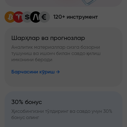
120+ инструмент
Шарҳлар ва прогнозлар
Аналитик материаллар сизга бозорни
тушуниш ва ишонч билан савдо қилиш
имконини беради
Барчасини кўриш
30% бонус
Ҳисобингизни тўлдиринг ва савдо учун 30%
бонус олинг