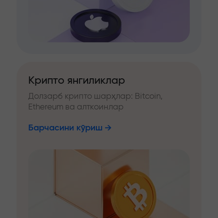
Крипто янгиликлар
Долзарб крипто шарҳлар: Bitcoin,
Ethereum ва алткоинлар
Барчасини кўриш