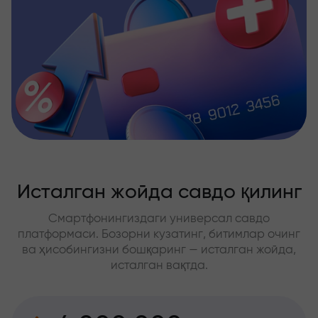
Исталган жойда савдо қилинг
Смартфонингиздаги универсал савдо
платформаси. Бозорни кузатинг, битимлар очинг
ва ҳисобингизни бошқаринг — исталган жойда,
исталган вақтда.