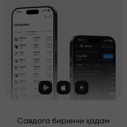
Савдога биринчи қадам