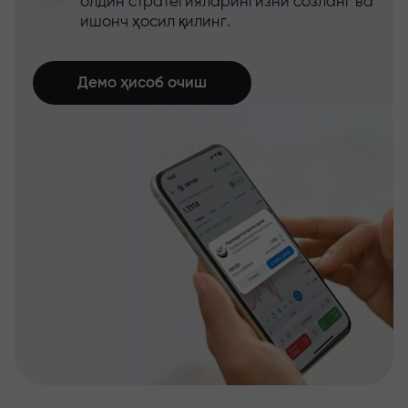
олдин стратегияларингизни созланг ва
ишонч ҳосил қилинг.
Демо ҳисоб очиш