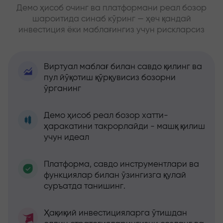
Демо ҳисоб очинг ва платформани реал бозор
шароитида синаб кўринг — ҳеч қандай
инвестиция ёки маблағингиз учун рискларсиз
Виртуал маблағ билан савдо қилинг ва
пул йўқотиш қўрқувисиз бозорни
ўрганинг
Демо ҳисоб реал бозор хатти-
ҳаракатини такрорлайди - машқ қилиш
учун идеал
Платформа, савдо инструментлари ва
функциялар билан ўзингизга қулай
суръатда танишинг.
Ҳақиқий инвестицияларга ўтишдан