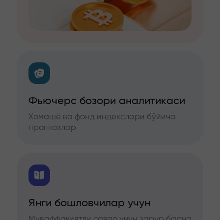
Фьючерс бозори аналитикаси
Хомашё ва фонд индекслари бўйича
прогнозлар
Янги бошловчилар учун
Муваффақиятли савдо учун зарур барча