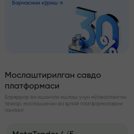
Барчасини кўриш
Мослаштирилган савдо
платформаси
Барқарор ва ишончли ишлаш учун мўлжалланган
тезкор, мослашувчан ва қулай платформаларни
танланг