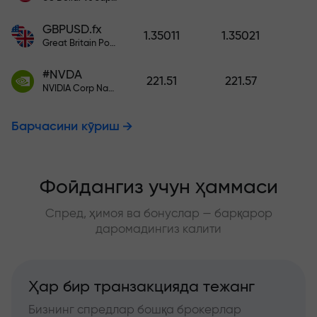
GBPUSD.fx
1.35011
1.35021
Great Britain Pound vs US Dollar
#NVDA
221.51
221.57
NVIDIA Corp Nasdaq Stock Exchange (Nasdaq) USD
Барчасини кўриш
Фойдангиз учун ҳаммаси
Спред, ҳимоя ва бонуслар — барқарор
даромадингиз калити
Ҳар бир транзакцияда тежанг
Бизнинг спредлар бошқа брокерлар