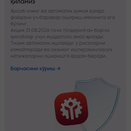
қиламиз
Ҳисоб очинг ва автоматик ҳимоя ҳамда
фойдани уч баравар ошириш имконига эга
бўлинг.
Акция 31.08.2026 гача тўлдирилган барча
ҳисоблар учун муддатсиз амал қилади.
Тизим автоматик ишлайди: у рискларни
камайтиради ва сизнинг иштирокингизсиз
натижаларни оширишга ёрдам беради.
Барчасини кўриш