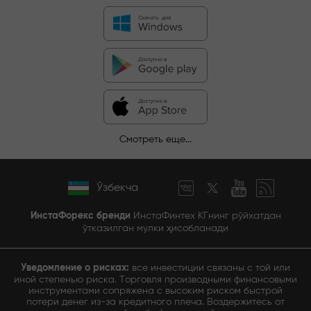
Смотреть еще...
Ўзбекча
ИнстаФорекс бренди
ИнстаФинтех КГнинг рўйхатдан
ўтказилган мулки ҳисобланади
Уведомление о рисках:
все инвестиции связаны с той или
иной степенью риска. Торговля производными финансовыми
инструментами сопряжена с высоким риском быстрой
потери денег из-за кредитного плеча. Воздержитесь от