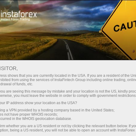
Кичик
спредлар — катта фойда
ISITOR,
ess shows that you are currently located in the USA. If you are a resident of the Uni
Ҳар бир депозит учун
ibited from using the services of InstaFintech Group including online trading, online
InstaForex билан сиз ҳақиқатан
drawal of funds, etc.
рақобатбардош имкониятларга
30% бонус
k you are seeing this message by mistake and your location is not the US, kindly pro
эга бўласиз: 1:5000 гача кредит
herwise, you must leave the website in order to comply with government restrictions
елкаси, бозордаги энг яхши
ur IP address show your location as the USA?
Савдода
спред ва комиссиялардан бири,
sing a VPN provided by a hosting company based in the United States;
шунингдек акциялар ва
oes not have proper WHOIS records;
ва трассада тезлик
occurred in the WHOIS geolocation database.
индекслар билан савдо қилиш
irm whether you are a US resident or not by clicking the relevant button below. If y
учун қулай шартлар.
ption, being a US resident, you will not be able to open an account with InstaForex
Шахсий совға жекпоти
Биз савдони янада жозибадор