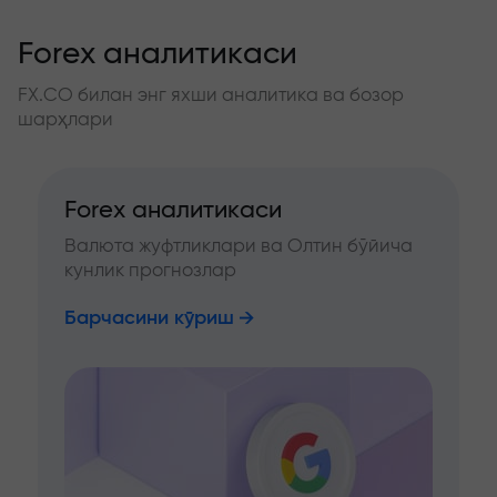
Forex аналитикаси
FX.CO билан энг яхши аналитика ва бозор
шарҳлари
Forex аналитикаси
Валюта жуфтликлари ва Олтин бўйича
кунлик прогнозлар
Барчасини кўриш