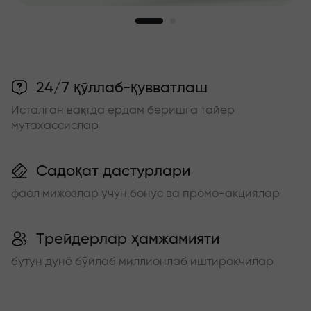
24/7 қўллаб-қувватлаш
Исталган вақтда ёрдам беришга тайёр
мутахассислар
Садоқат дастурлари
фаол мижозлар учун бонус ва промо-акциялар
Трейдерлар ҳамжамияти
бутун дунё бўйлаб миллионлаб иштирокчилар