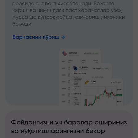
орасида энг паст ҳисобланади. Бозорга
кириш ва чиқишдаги паст харажатлар узоқ
муддатда кўпроқ фойда жамғариш имконини
беради
Барчасини кўриш
Фойдангизни уч баравар оширимиз
ва йўқотишларингизни бекор