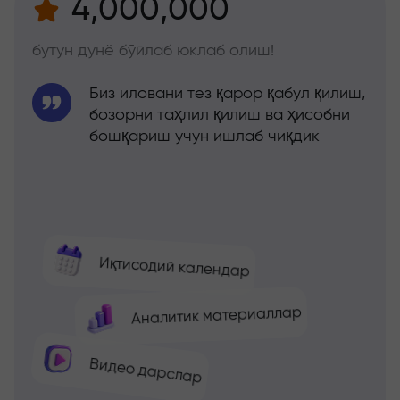
4,000,000
бутун дунё бўйлаб юклаб олиш!
Биз иловани тез қарор қабул қилиш,
бозорни таҳлил қилиш ва ҳисобни
бошқариш учун ишлаб чиқдик
Иқтисодий календар
Аналитик материаллар
Видео дарслар