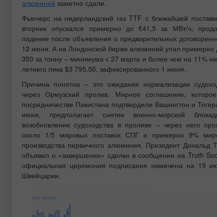
алюминий
заметно сдали.
Фьючерс на нидерландский газ TTF с ближайшей поставк
вторник опускался примерно до €41,5 за МВт/ч, прод
падение после объявления о предварительных договоренн
12 июня. А на Лондонской бирже алюминий упал примерно 
350 за тонну – минимума с 27 марта и более чем на 11% ни
летнего пика $3 795,50, зафиксированного 1 июня.
Причина понятна – это ожидания нормализации судохо
через Ормузский пролив. Мирное соглашение, которо
посредничестве Пакистана подтвердили Вашингтон и Тегер
июня, предполагает снятие военно-морской блока
возобновление судоходства в проливе – через него про
около 1/5 мировых поставок СПГ и примерно 9% мир
производства первичного алюминия. Президент Дональд 
объявил о «завершении» сделки в сообщении на Truth Soci
официальная церемония подписания намечена на 19 и
Швейцарии.