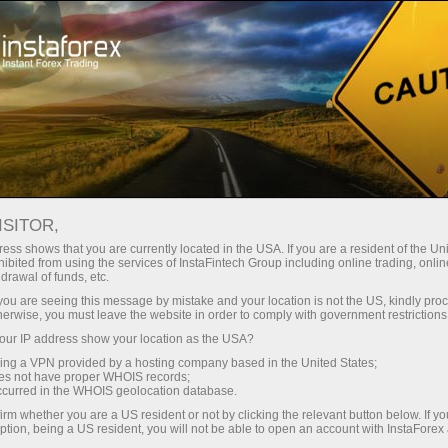
Трейдерлар учун
Форекс аналитика
Форекс-шарҳлар
Фондовые рынки
ISITOR,
ess shows that you are currently located in the USA. If you are a resident of the Uni
ibited from using the services of InstaFintech Group including online trading, online
17.06.2026 14:44
drawal of funds, etc.
Биткоин, газ и Copilot: три вектора
k you are seeing this message by mistake and your location is not the US, kindly pro
herwise, you must leave the website in order to comply with government restrictions
глобальной волатильности и новые
ur IP address show your location as the USA?
возможности
sing a VPN provided by a hosting company based in the United States;
oes not have proper WHOIS records;
occurred in the WHOIS geolocation database.
irm whether you are a US resident or not by clicking the relevant button below. If y
ption, being a US resident, you will not be able to open an account with InstaForex