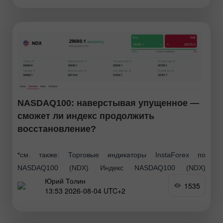
возможное замедление импульса
NASDAQ100: наверстывая упущенное —
сможет ли индекс продолжить
восстановление?
*см. также: Торговые индикаторы InstaForex по
NASDAQ100 (NDX) Индекс NASDAQ100 (NDX)
Юрий Толин
показывает уверенный рост в начале новой торговой
1535
13:53 2026-08-04 UTC+2
недели, отыгрывая потери предыдущих сессий на фоне
ослабления геополитической напряженности и сильных