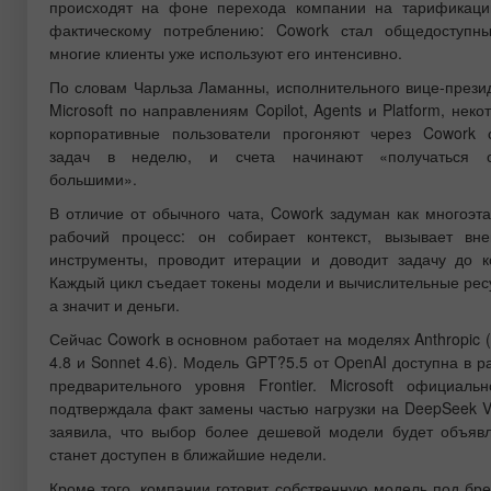
происходят на фоне перехода компании на тарификац
фактическому потреблению: Cowork стал общедоступн
многие клиенты уже используют его интенсивно.
По словам Чарльза Ламанны, исполнительного вице-прези
Microsoft по направлениям Copilot, Agents и Platform, неко
корпоративные пользователи прогоняют через Cowork 
задач в неделю, и счета начинают «получаться о
большими».
В отличие от обычного чата, Cowork задуман как многоэт
рабочий процесс: он собирает контекст, вызывает вн
инструменты, проводит итерации и доводит задачу до к
Каждый цикл съедает токены модели и вычислительные рес
а значит и деньги.
Сейчас Cowork в основном работает на моделях Anthropic 
4.8 и Sonnet 4.6). Модель GPT?5.5 от OpenAI доступна в р
предварительного уровня Frontier. Microsoft официаль
подтверждала факт замены частью нагрузки на DeepSeek V
заявила, что выбор более дешевой модели будет объяв
станет доступен в ближайшие недели.
Кроме того, компании готовит собственную модель под бр