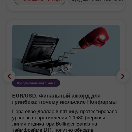
Фундаментальный анализ
EUR/USD. Финальный аккорд для
гринбека: почему июльские Нонфармы
еще хуже, чем кажутся
Пара евро-доллар в пятницу протестировала
уровень сопротивления 1,1580 (верхняя
линия индикатора Bollinger Bands на
таймфрейме D1), попутно обновив