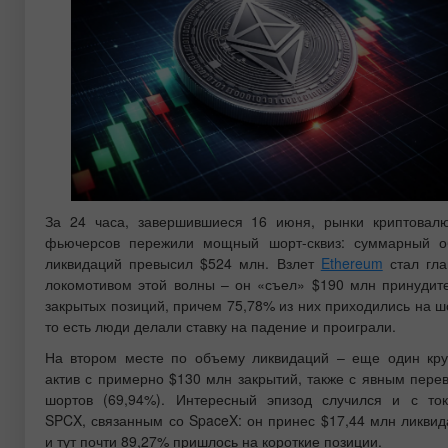
За 24 часа, завершившиеся 16 июня, рынки криптовал
фьючерсов пережили мощный шорт-сквиз: суммарный 
ликвидаций превысил $524 млн. Взлет
Ethereum
стал гл
локомотивом этой волны – он «съел» $190 млн принудит
закрытых позиций, причем 75,78% из них приходились на ш
то есть люди делали ставку на падение и проиграли.
На втором месте по объему ликвидаций – еще один кр
актив с примерно $130 млн закрытий, также с явным пере
шортов (69,94%). Интересный эпизод случился и с то
SPCX, связанным со SpaceX: он принес $17,44 млн ликвид
и тут почти 89,27% пришлось на короткие позиции.