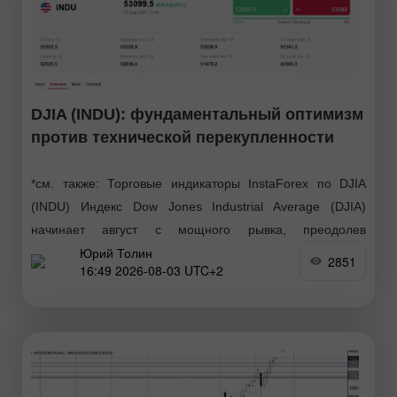
DJIA (INDU): фундаментальный оптимизм
против технической перекупленности
*см. также: Торговые индикаторы InstaForex по DJIA
(INDU) Индекс Dow Jones Industrial Average (DJIA)
начинает август с мощного рывка, преодолев
Юрий Толин
психологическую отметку 53000.00 пунктов на фоне
2851
16:49 2026-08-03 UTC+2
снижения геополитической напряженности