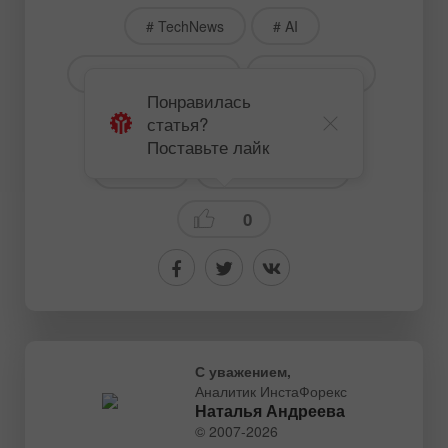
# TechNews
# AI
# MarketMovements
# StockPrices
Понравилась
статья?
# BigMoney
# FinanceNews
Поставьте лайк
# Crypto
Фондовые рынки
0
С уважением,
Аналитик ИнстаФорекс
Наталья Андреева
© 2007-2026