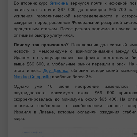
Во вторник курс
биткоина
вернулся почти к исходной поз
актив упал с почти $67 000 до примерно $65 700 на
усиления геополитической неопределенности и осторо
ожидания перед решением Федеральной резервной систе
процентным ставкам. После резкого подъема в начале н
оптимизм быстро улетучился.
Почему так произошло?
Понедельник дал сильный имп
новости о меморандуме о взаимопонимании между С
Ираном по урегулированию конфликта подтолкнули би
выше $66 600, а глобальные рынки перешли в риск. На
этого индекс
Доу Джонса
обновил исторический максим
Nasdaq Composite
прибавил более 3%.
Однако уже 16 июня настроение изменилось: п
внутридневного максимума около $66 900 криптова
скорректировалась до минимума около $65 400. На опт
повлияли сообщения о возобновлении военных опер
Израиля в Ливане, которые охладили ожидания стабил
мира.