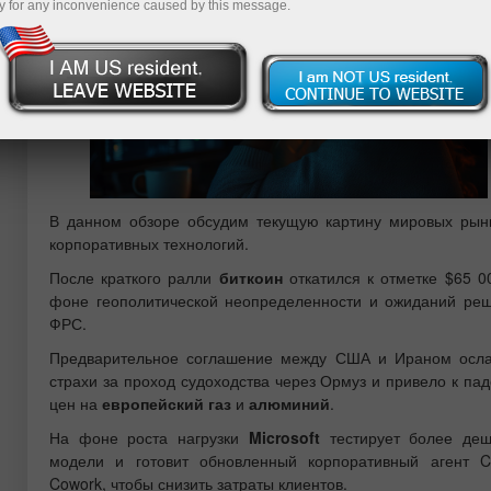
y for any inconvenience caused by this message.
В данном обзоре обсудим текущую картину мировых рын
корпоративных технологий.
После краткого ралли
биткоин
откатился к отметке $65 0
фоне геополитической неопределенности и ожиданий ре
ФРС.
Предварительное соглашение между США и Ираном осл
страхи за проход судоходства через Ормуз и привело к па
цен на
европейский газ
и
алюминий
.
На фоне роста нагрузки
Microsoft
тестирует более де
модели и готовит обновленный корпоративный агент Co
Cowork, чтобы снизить затраты клиентов.