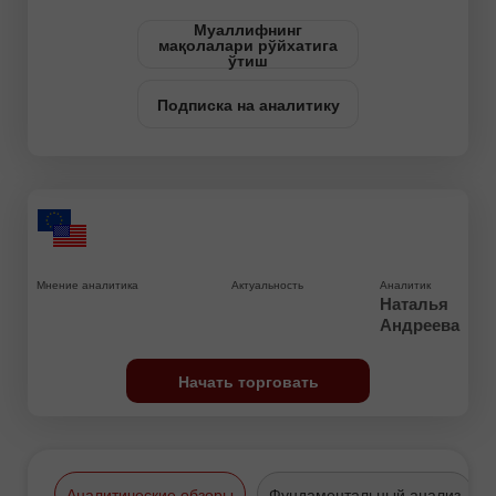
Муаллифнинг
мақолалари рўйхатига
ўтиш
Подписка на аналитику
Мнение аналитика
Актуальность
Аналитик
Наталья
Андреева
Начать торговать
Аналитические обзоры
Фундаментальный анализ