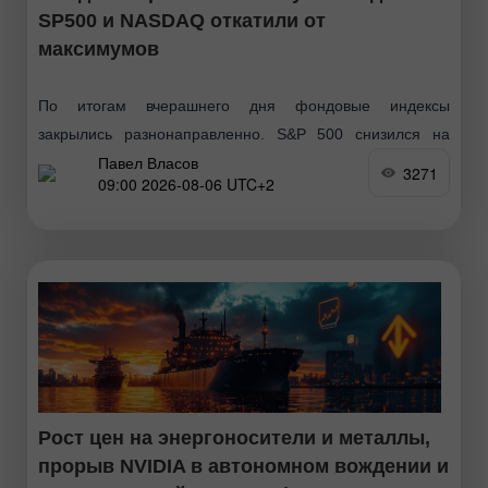
SP500 и NASDAQ откатили от
максимумов
По итогам вчерашнего дня фондовые индексы
закрылись разнонаправленно. S&P 500 снизился на
Павел Власов
0,17%, а Nasdaq 100 опустился на 0,83%.
3271
09:00 2026-08-06 UTC+2
Промышленный Dow Jones укрепился на 0,49%. Индекс
MSCI All Country World
Рост цен на энергоносители и металлы,
прорыв NVIDIA в автономном вождении и