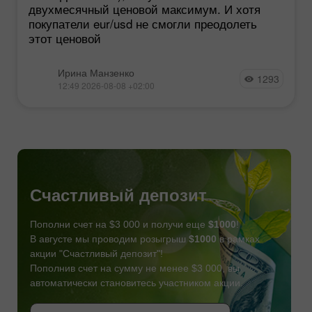
двухмесячный ценовой максимум. И хотя
покупатели eur/usd не смогли преодолеть
этот ценовой
Ирина Манзенко
1293
12:49 2026-08-08 +02:00
Счастливый депозит
Пополни счет на $3 000 и получи еще
$1000
!
В августе мы проводим розыгрыш
$1000
в рамках
акции "Счастливый депозит"!
Пополнив счет на сумму не менее $3 000, вы
автоматически становитесь участником акции.
СТАТЬ УЧАСТНИКОМ
СТАТЬ УЧАСТНИКОМ
ПОЛУЧИТЬ БОНУС