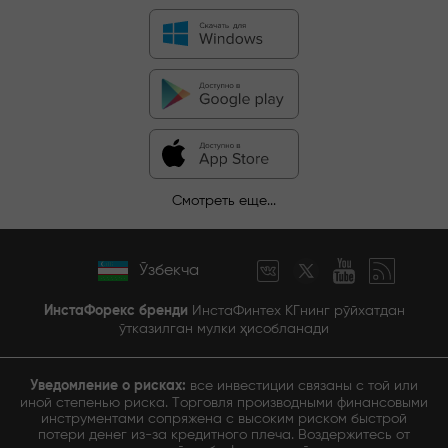
Смотреть еще...
Ўзбекча
ИнстаФорекс бренди
ИнстаФинтех КГнинг рўйхатдан
ўтказилган мулки ҳисобланади
Уведомление о рисках:
все инвестиции связаны с той или
иной степенью риска. Торговля производными финансовыми
инструментами сопряжена с высоким риском быстрой
потери денег из-за кредитного плеча. Воздержитесь от