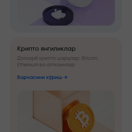
Крипто янгиликлар
Долзарб крипто шарҳлар: Bitcoin,
Ethereum ва алткоинлар
Барчасини кўриш