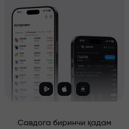
Савдога биринчи қадам