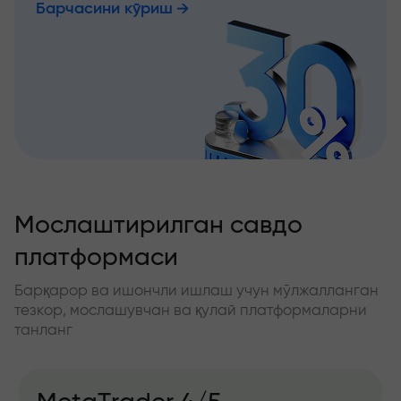
Барчасини кўриш
Мослаштирилган савдо
платформаси
Барқарор ва ишончли ишлаш учун мўлжалланган
тезкор, мослашувчан ва қулай платформаларни
танланг