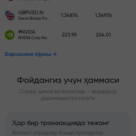
GBPUSD.fx
1.34876
1.34976
Great Britain Pound vs US Dollar
#NVDA
223.95
224.01
NVIDIA Corp Nasdaq Stock Exchange (Nasdaq) USD
Барчасини кўриш
Фойдангиз учун ҳаммаси
Спред, ҳимоя ва бонуслар — барқарор
даромадингиз калити
Ҳар бир транзакцияда тежанг
Бизнинг спредлар бошқа брокерлар