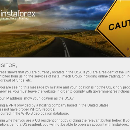
Кичик
спредлар — катта фойда
ISITOR,
ess shows that you are currently located in the USA. If you are a resident of the Uni
Ҳар бир депозит учун
ibited from using the services of InstaFintech Group including online trading, online
InstaForex билан сиз ҳақиқатан
drawal of funds, etc.
рақобатбардош имкониятларга
30% бонус
k you are seeing this message by mistake and your location is not the US, kindly pro
эга бўласиз: 1:5000 гача кредит
herwise, you must leave the website in order to comply with government restrictions
елкаси, бозордаги энг яхши
ur IP address show your location as the USA?
Савдода
спред ва комиссиялардан бири,
sing a VPN provided by a hosting company based in the United States;
шунингдек акциялар ва
oes not have proper WHOIS records;
ва трассада тезлик
occurred in the WHOIS geolocation database.
индекслар билан савдо қилиш
irm whether you are a US resident or not by clicking the relevant button below. If y
учун қулай шартлар.
ption, being a US resident, you will not be able to open an account with InstaForex
Шахсий совға жекпоти
Биз савдони янада жозибадор