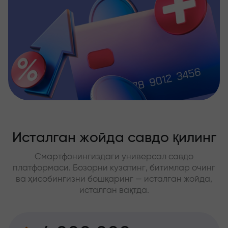
Исталган жойда савдо қилинг
Смартфонингиздаги универсал савдо
платформаси. Бозорни кузатинг, битимлар очинг
ва ҳисобингизни бошқаринг — исталган жойда,
исталган вақтда.