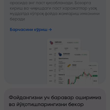
орасида энг паст ҳисобланади. Бозорга
кириш ва чиқишдаги паст харажатлар узоқ
муддатда кўпроқ фойда жамғариш имконини
беради
Барчасини кўриш
Фойдангизни уч баравар оширимиз
ва йўқотишларингизни бекор