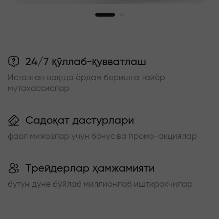
24/7 қўллаб-қувватлаш
Исталган вақтда ёрдам беришга тайёр
мутахассислар
Садоқат дастурлари
фаол мижозлар учун бонус ва промо-акциялар
Трейдерлар ҳамжамияти
бутун дунё бўйлаб миллионлаб иштирокчилар