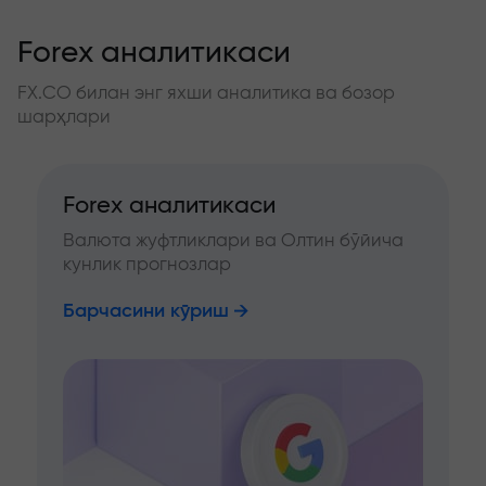
Forex аналитикаси
FX.CO билан энг яхши аналитика ва бозор
шарҳлари
Forex аналитикаси
Валюта жуфтликлари ва Олтин бўйича
кунлик прогнозлар
Барчасини кўриш