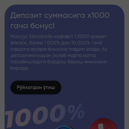
Депозит суммасига x1000
гача бонус!
Махсус XAccounts нафақат 1:5000 кредит
елкаси, балки 1 000% дан 10 000% гача
савдога яроқли бонусни тақдим этади, бу
депозитингиздан ўнлаб марта катта
пасайишларга бардош бериш имконини
беради
Рўйхатдан ўтиш