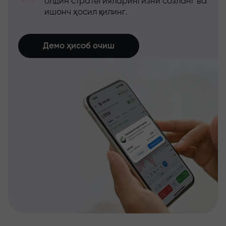
олдин стратегияларингизни созланг ва
ишонч ҳосил қилинг.
Демо ҳисоб очиш