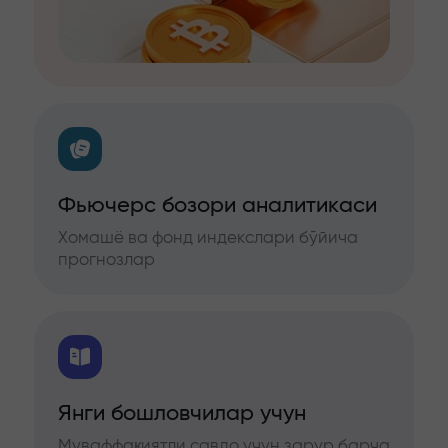
Фьючерс бозори аналитикаси
Хомашё ва фонд индекслари бўйича
прогнозлар
Янги бошловчилар учун
Муваффақиятли савдо учун зарур барча