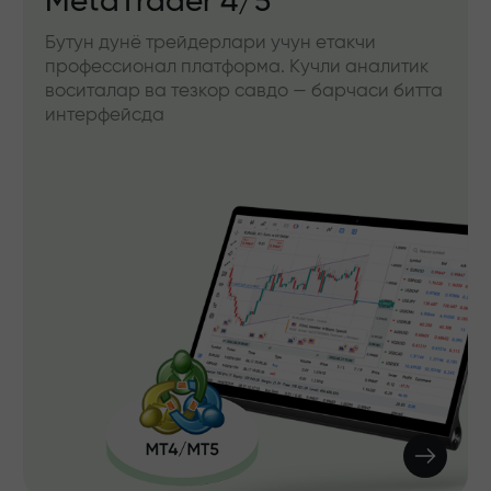
MetaTrader 4/5
Бутун дунё трейдерлари учун етакчи
профессионал платформа. Кучли аналитик
воситалар ва тезкор савдо — барчаси битта
интерфейсда