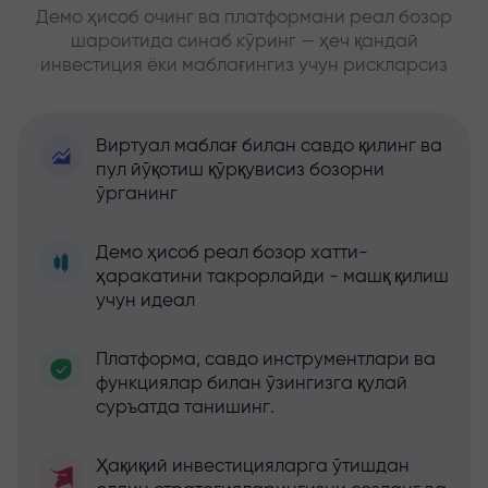
Демо ҳисоб очинг ва платформани реал бозор
шароитида синаб кўринг — ҳеч қандай
инвестиция ёки маблағингиз учун рискларсиз
Виртуал маблағ билан савдо қилинг ва
пул йўқотиш қўрқувисиз бозорни
ўрганинг
Демо ҳисоб реал бозор хатти-
ҳаракатини такрорлайди - машқ қилиш
учун идеал
Платформа, савдо инструментлари ва
функциялар билан ўзингизга қулай
суръатда танишинг.
Ҳақиқий инвестицияларга ўтишдан