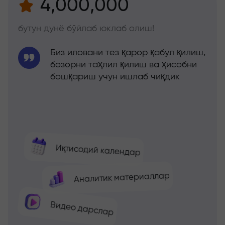
4,000,000
бутун дунё бўйлаб юклаб олиш!
Биз иловани тез қарор қабул қилиш,
бозорни таҳлил қилиш ва ҳисобни
бошқариш учун ишлаб чиқдик
Иқтисодий календар
Аналитик материаллар
Видео дарслар