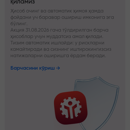
қиламиз
Ҳисоб очинг ва автоматик ҳимоя ҳамда
фойдани уч баравар ошириш имконига эга
бўлинг.
Акция 31.08.2026 гача тўлдирилган барча
ҳисоблар учун муддатсиз амал қилади.
Тизим автоматик ишлайди: у рискларни
камайтиради ва сизнинг иштирокингизсиз
натижаларни оширишга ёрдам беради.
Барчасини кўриш