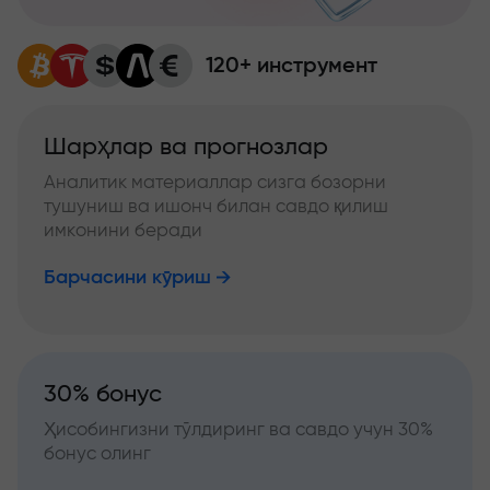
120+ инструмент
Шарҳлар ва прогнозлар
Аналитик материаллар сизга бозорни
тушуниш ва ишонч билан савдо қилиш
имконини беради
Барчасини кўриш
30% бонус
Ҳисобингизни тўлдиринг ва савдо учун 30%
бонус олинг