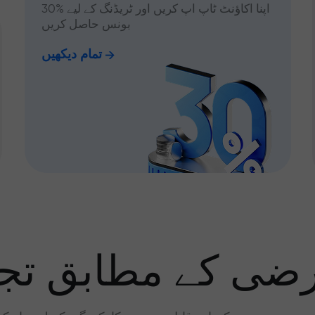
اپنا اکاؤنٹ ٹاپ اپ کریں اور ٹریڈنگ کے لیے %30
بونس حاصل کریں
تمام دیکھیں
رضی کے مطابق تجا