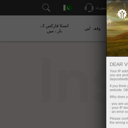
سپورٹ
انسٹا فارکس کے
ت
وقفہ لیں
بارے میں
In
DEAR V
Your IP addr
you are proh
deposit/with
If you thin
website. Ot
Why does yo
- you are u
- your IP d
- an error 
Please conf
the wrong o