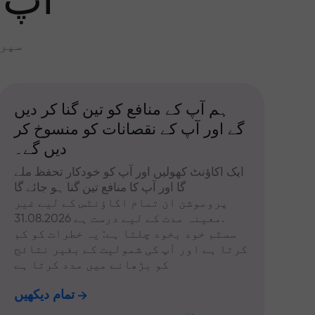
آپ 
سپری
ہم آپ کے منافع کو تین گنا کر دیں
گے اور آپ کے نقصانات کو منسوخ کر
دیں گے۔
ایک اکاؤنٹ کھولیں اور آپ کو خودکار تحفظ ملے
گا اور آپ کا منافع تین گنا ہو جائے گا
پروموشن ان تمام اکاؤنٹس کے لیے غیر
معینہ مدت کے لیے درست ہے 31.08.2026.
سسٹم خود بخود چلتا ہے: یہ خطرات کو کم
کرتا ہے اور آپ کی شمولیت کے بغیر نتائج
کو بڑھانے میں مدد کرتا ہے
تمام دیکھیں