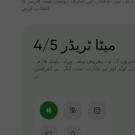
ے گئے تیز، لچکدار، اور صارف دوست پلیٹ فارمز کا
انتخاب کریں
میٹا ٹریڈر 4/5
 تاجروں کے لیے معروف پیشہ ورانہ پلیٹ فارم۔
اتی ٹولز اور تیز تجارت، سب ایک ہی انٹرفیس
پر