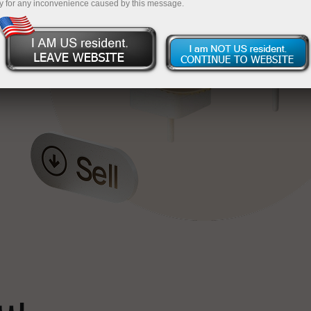
y for any inconvenience caused by this message.
خ
ٹ
سپ