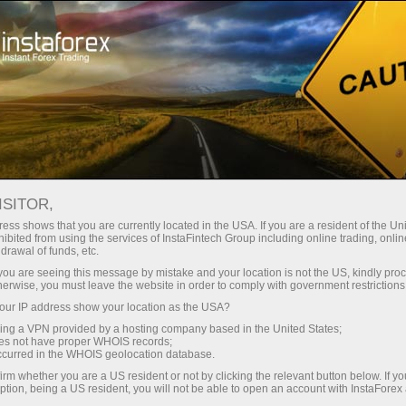
لوانا
تجارتی پلیٹ فارم
فوری اکاونٹ کھولیں
سرمایہ کاروں کے
شراکت داروں کے
 آموز کے لیے
مہما
لیے
لئے
staFo
ISITOR,
ess shows that you are currently located in the USA. If you are a resident of the Uni
ibited from using the services of InstaFintech Group including online trading, online
drawal of funds, etc.
k you are seeing this message by mistake and your location is not the US, kindly pro
herwise, you must leave the website in order to comply with government restrictions
ur IP address show your location as the USA?
sing a VPN provided by a hosting company based in the United States;
oes not have proper WHOIS records;
occurred in the WHOIS geolocation database.
irm whether you are a US resident or not by clicking the relevant button below. If y
ption, being a US resident, you will not be able to open an account with InstaForex