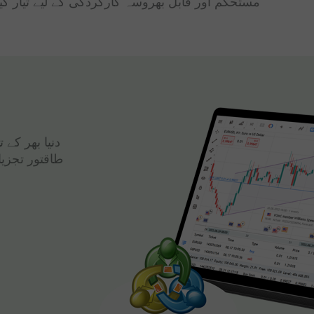
مستحکم اور قابل بھروسہ کارکردگی کے لیے تیار کی
دنیا بھر کے
طاقتور تجزی