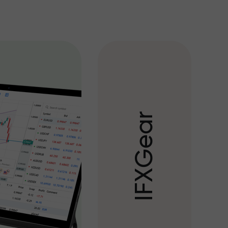
r
a
e
G
X
F
I