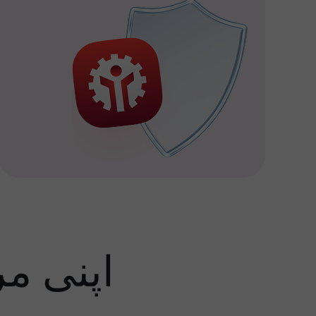
اپنی م