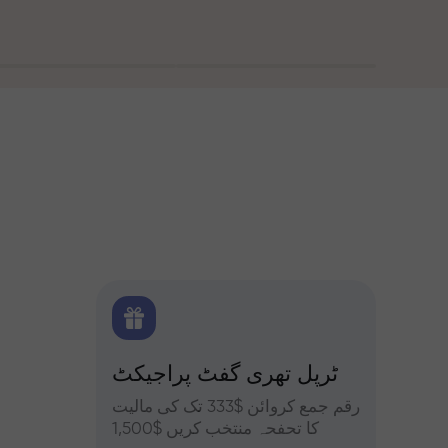
 بونس
ٹرپل تھری گفٹ پراجیکٹ
کے ساتھ تجزیات
یں حصہ
رقم جمع کروائن $333 تک کی مالیت
فاریکس، ک
فہ کریں
کا تحفحہ منتخب کریں $1,500