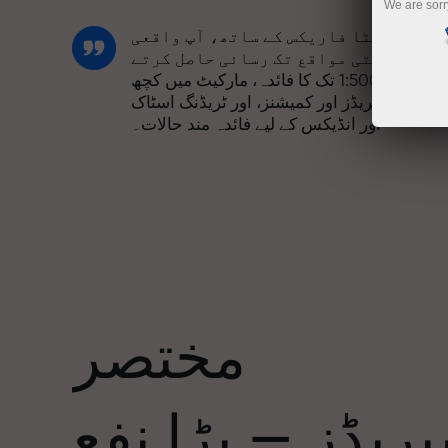
We are sorr
انسٹا فاریکس کے ساتھ، آپ واقعی
مسابقتی مواقع تک رسائی حاصل کرتے
ہیں: 1:5000 تک کا فائدہ، مارکیٹ میں کچھ
بہترین اسپریڈز اور کمیشنز، اور ٹریڈنگ اسٹاک
اور انڈیکس کے لیے فائدہ مند حالات۔
ہم نے ایک بونس سسٹم تیار کیا ہے جو ٹریڈنگ
کو مزید دلکش بناتا ہے۔ ہر انسٹا فاریکس
ا
کلائنٹ اپنے ڈپازٹ پر 30% تک کا بونس حاصل
کر سکتا ہے اور دیگر پروموشنز اور
صوصی پیشکشوں سے فائدہ اٹھا سکتا ہے۔
مختصر
ریک کی رفتار اور تجارت کی رفتار ایک
جیسی قدروں کا اشتراک کرتی ہے۔ ایلس
ریڈز — بڑا نفع
لوپرائس ٹریڈنگ کی دنیا میں ڈرائیو