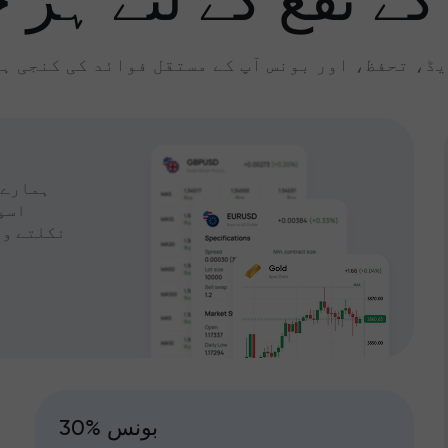
کے نفع کے لئے ہر چ
ڈ، تحفظ، اور بونس آپ کے مستقل فوائد کی کنجی ہ
ہمارے 
اسپ
نکلتے وق
30% بونس