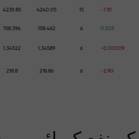
اپنے اکاونٹ میں جمع کروائیں $333 — اور حاصل کریں تک کا تحفہ $1,500
4239.85
4240.05
15
-7.81
رے سے پاک تجار
158.396
158.462
6
0.025
1.34522
1.34589
6
-0.00009
منافع کی ضمان
218.8
218.86
6
-2.90
سب 