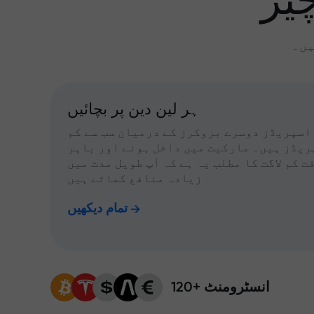
یز
یں۔
ہر لین دین پر بچائیں
اسپریڈز دوسرے بروکرز کے درمیان سب سے کم
ریڈز ہیں۔ مارکیٹ میں داخل ہونے اور باہر
ت کم لاگت کا مطلب یہ ہے کہ آپ طویل مدت میں
زیادہ منافع کماتے ہیں
تمام دیکھیں
120+ انسٹرومنٹ