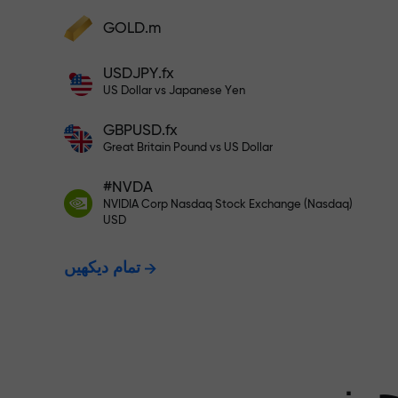
GOLD.m
فنڈز جمع کریں اور اپنے ڈپازٹ سے 1,000 گنا بڑا
بونس وصول کریں۔ X1000 کوئی ٹائپنگ
USDJPY.fx
ت - ہم آپ کے
نہیں ہے۔ ڈپازٹ جتنا بڑا ہوگا، اتنا
US Dollar vs Japanese Yen
ہی زیادہ ضرب ہوگا۔
GBPUSD.fx
ت دیتے ہیں۔
Great Britain Pound vs US Dollar
#NVDA
NVIDIA Corp Nasdaq Stock Exchange (Nasdaq)
X1000 تک کا بونس — مارکیٹ میں
USD
تمام دیکھیں
سے بڑا ضرب