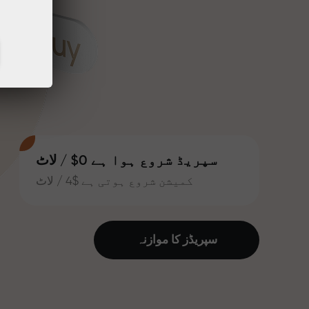
سپریڈ شروع ہوا ہے 0$ / لاٹ
کمیشن شروع ہوتی ہے $4 / لاٹ
سپریڈز کا موازنہ