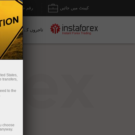
کیبنٹ میں جائیں
رقم جمع کروانا / نک
تاجروں کے لیے
نو
rex
ted States,
 transfers,
ceed to the
.
ou choose
 anyway.