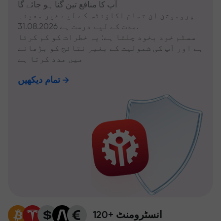
آپ کا منافع تین گنا ہو جائے گا
پروموشن ان تمام اکاؤنٹس کے لیے غیر معینہ
مدت کے لیے درست ہے 31.08.2026.
سسٹم خود بخود چلتا ہے: یہ خطرات کو کم کرتا
ہے اور آپ کی شمولیت کے بغیر نتائج کو بڑھانے
میں مدد کرتا ہے
تمام دیکھیں
120+ انسٹرومنٹ