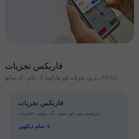
فاریکس تجزیات
بہترین تجزیات اور مارکیٹ کے جائزے کے ساتھ FX.CO
فاریکس تجزیات
کرنسی پئیر اور سونے کے یومیہ تجزیات
تمام دیکھیں