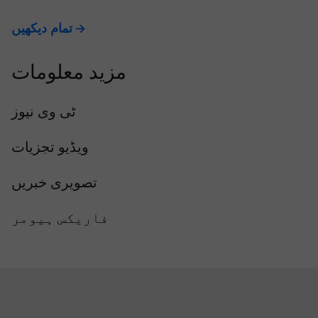
تمام دیکھیں
مزید معلومات
ٹی وی نیوز
ویڈیو تجزیات
تصویری خبریں
فاریکس ہیومر