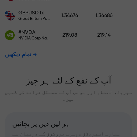
GBPUSD.fx
1.34674
1.34686
Great Britain Pound vs US Dollar
#NVDA
219.08
219.14
NVIDIA Corp Nasdaq Stock Exchange (Nasdaq) USD
تمام دیکھیں
آپ کے نفع کے لئے ہر چیز
سپریڈ، تحفظ، اور بونس آپ کے مستقل فوائد کی کنجی
ہیں۔
ہر لین دین پر بچائیں
ہمارے اسپریڈز دوسرے بروکرز کے درمیان سب