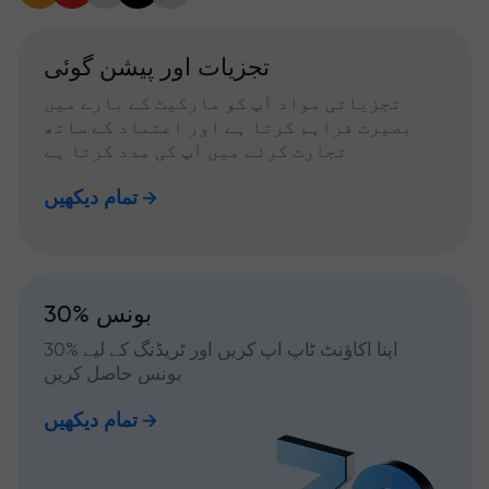
تجزیات اور پیشن گوئی
تجزیاتی مواد آپ کو مارکیٹ کے بارے میں
بصیرت فراہم کرتا ہے اور اعتماد کے ساتھ
تجارت کرنے میں آپ کی مدد کرتا ہے
تمام دیکھیں
30% بونس
اپنا اکاؤنٹ ٹاپ اپ کریں اور ٹریڈنگ کے لیے %30
بونس حاصل کریں
تمام دیکھیں