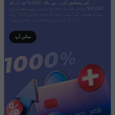
کی پیشکش کرتے ہیں بلکہ 1,000% سے لے کر
10,000% تک کے قابل تجارت بونس بھی پیش کرتے
ہیں، جس سے آپ اپنے ڈپازٹ سے درجنوں گنا بڑے
ڈرا ڈاؤن کو برداشت کر سکتے ہیں۔
سائن آپ