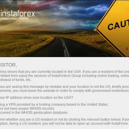
مختصر
سپریڈز — بڑا نفع
ISITOR,
ess shows that you are currently located in the USA. If you are a resident of the Uni
30% بونس
ibited from using the services of InstaFintech Group including online trading, online
انسٹا فاریکس کے ساتھ، آپ
drawal of funds, etc.
واقعی مسابقتی مواقع تک رسائی
ہر ڈیپازٹ پر
k you are seeing this message by mistake and your location is not the US, kindly pro
حاصل کرتے ہیں: 1:5000 تک کا فائدہ،
herwise, you must leave the website in order to comply with government restrictions
مارکیٹ میں کچھ بہترین اسپریڈز اور
ur IP address show your location as the USA?
رفتار
کمیشنز، اور ٹریڈنگ اسٹاک اور انڈیکس
sing a VPN provided by a hosting company based in the United States;
کے لیے فائدہ مند حالات۔
oes not have proper WHOIS records;
تجارت اور ہائی ویز پر
occurred in the WHOIS geolocation database.
irm whether you are a US resident or not by clicking the relevant button below. If y
ption, being a US resident, you will not be able to open an account with InstaForex
ہم نے ایک بونس سسٹم تیار کیا ہے جو
آپ کا اپنا گفٹ جیک پوٹ