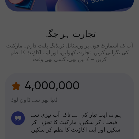
تجارت ہر جگہ
آپ کے اسمارٹ فون پر ورسٹائل ٹریڈنگ پلیٹ فارم۔ مارکیٹ
کی نگرانی کریں، تجارت کھولیں، اور اپنے اکاؤنٹ کا نظم
کریں — کہیں بھی، کسی بھی وقت
4,000,000
دُنیا بھر سے ڈاون لوڈ
ہم نے ایپ تیار کی ہے تاکہ آپ تیزی سے
فیصلے کر سکیں، مارکیٹ کا تجزیہ کر
سکیں اور اپنے اکاؤنٹ کا نظم کر سکیں