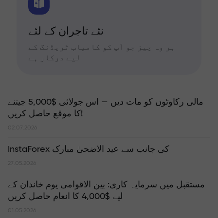
نئے تاجران کے لئے
ہر وہ چیز جو آپ کو کامیاب ٹریڈنگ کے
لیے درکار ہے
مالی رکاوٹوں کو مات دیں — اس جولائی $5,000 جیتنے
کا موقع حاصل کریں!
02.07.2026
InstaForex کی جانب سے عید الاضحیٰ مبارک
27.05.2026
مستقبل میں سرمایہ کاری: بین الاقوامی یوم خاندان کے
لیے $4,000 کا انعام حاصل کریں
01.05.2026