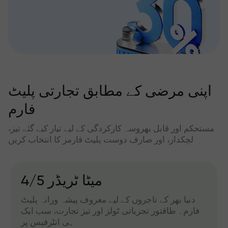
اپنی مرضی کے مطابق تجارتی پلیٹ
فارم
مستحکم اور قابل بھروسہ کارکردگی کے لیے تیار کیے گئے تیز،
لچکدار، اور صارف دوست پلیٹ فارمز کا انتخاب کریں
میٹا ٹریڈر 4/5
دنیا بھر کے تاجروں کے لیے معروف پیشہ ورانہ پلیٹ
فارم۔ طاقتور تجزیاتی ٹولز اور تیز تجارت، سب ایک
ہی انٹرفیس پر