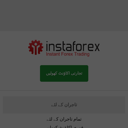
تجارتی اکاؤنٹ کھولیں
تاجران کے لئے
تمام تاجران کے لئے
فوری اکاؤنٹ کھولیں