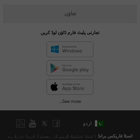
تعاؤن
تجارتی پلیٹ فارم ڈاؤن لوڈ کریں
See more...
اردو
انسٹا فاریکس برانڈ
انسٹا فنٹیک گروپ کا رجسٹرڈ ٹریڈ مارک ہے