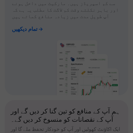
سے کم اسپریڈز ہیں۔ مارکیٹ میں داخل ہونے
اور باہر نکلتے وقت کم لاگت کا مطلب یہ ہے کہ
آپ طویل مدت میں زیادہ منافع کماتے ہیں
تمام دیکھیں
ہم آپ کے منافع کو تین گنا کر دیں گے اور
آپ کے نقصانات کو منسوخ کر دیں گے۔
ایک اکاؤنٹ کھولیں اور آپ کو خودکار تحفظ ملے گا اور