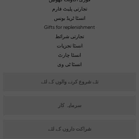
تجارتی پلیٹ فارم
انسٹا ٹریڈ بونس
Gifts for replenishment
تجارتی شرائط
انسٹا تجزیات
انسٹا چارٹ
انسٹا ٹی وی
نئے شروع کرنے والوں کے لئے
سرمایہ کار
شراکت داروں کے لئے