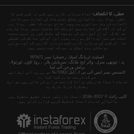
خطرے کا انکشاف:
تمام سرمایہ کاری میں کسی نہ کسی قسم کا
خطرہ ہوتا ہے۔ مالیاتی مشتق مصنوعات کی تجارت میں فائدہ
اٹھانے کی وجہ سے تیزی سے پیسہ ضائع ہونے کا خطرہ ہوتا ہے۔
آپ کو ان آلات کی تجارت میں اس وقت تک مشغول نہیں ہونا چاہئے
جب تک کہ آپ ان لین دین کی نوعیت کو مکمل طور پر نہیں سمجھ
لیتے جس میں آپ داخل ہو رہے ہیں، اور آپ کی نمائش کی حقیقی
حد۔ اس قسم کی سرمایہ کاری کچھ سرمایہ کاروں کے لیے موزوں
ہو سکتی ہے، لیکن یہ سب کے لیے نہیں ہیں۔
انسٹنٹ ٹریڈنگ لمیٹڈ، رجسٹرڈ نمبر 1811672
پتہ: چوتھی منزل، واٹر ایج بلڈنگ، میریڈیئن پلازہ، روڈ ٹاؤن، ٹورٹولا،
برٹش ورجن آئی لینڈ
لائسنس نمبر ایس آئی بی اے/ایل/14/1082 جو بی وی آئی ایف ایس
سی کے ذریعے جاری کیا گیا ہے
خدمات انسٹا فاریکس برانڈ کے تحت فراہم کی جاتی ہیں جو ایک
رجسٹرڈ ٹریڈ مارک ہے
کاپی رائٹ © 2007-2026 انسٹا فاریکس۔ جملہ حقوق محفوظ ہیں.
مالیاتی خدمات انسٹا فنٹیک گروپ فراہم کرتی ہیں۔