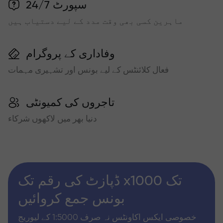
سپورٹ 24/7
ماہرین کسی بھی وقت مدد کے لیے دستیاب ہیں
وفاداری کے پروگرام
فعال کلائنٹس کے لیے بونس اور تشہیری مہمات
تاجروں کی کمیونٹی
دنیا بھر میں لاکھوں شرکاء
ڈپازٹ کی رقم تک x1000 تک
بونس جمع کروائیں
خصوصی ایکس اکاونٹس نہ صرف 1:5000 کے لیوریج