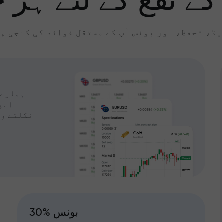
کے نفع کے لئے ہر چ
ڈ، تحفظ، اور بونس آپ کے مستقل فوائد کی کنجی ہ
ہمارے 
اسپ
نکلتے وق
30% بونس