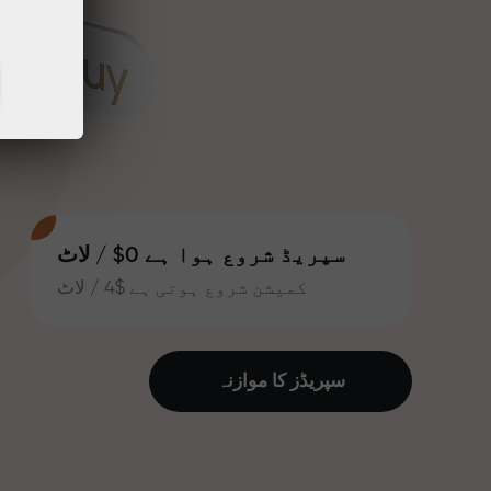
سپریڈ شروع ہوا ہے 0$ / لاٹ
کمیشن شروع ہوتی ہے $4 / لاٹ
سپریڈز کا موازنہ