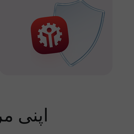
اپنی م