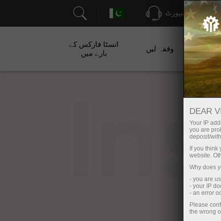
سپورٹ
انسٹا فارکس کے
ت
وقفہ لیں
بارے میں
In
DEAR V
Your IP addr
you are proh
deposit/with
If you thin
website. Ot
Why does yo
- you are u
- your IP d
- an error 
Please conf
the wrong o