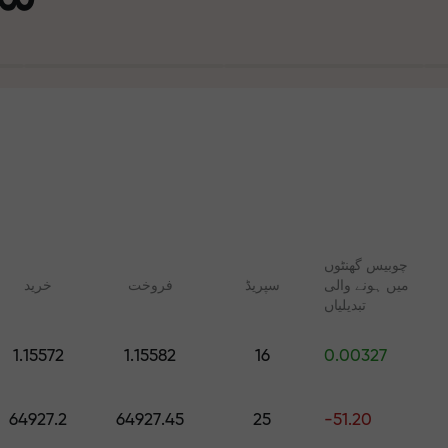
چوبیس گھنٹوں
میں ہونے والی
سپریڈ
فروخت
خرید
تجارت ا
تبدیلیاں
ت
1.15572
1.15582
16
0.00327
آپ کا اپن
 FX.CO
آن لائن کوسسز
رپٹو، اور فیوچرز کے لیے
شروع سے ٹریڈنگ سیکھیں — تمام
64927.2
64927.45
25
-51.20
روزانہ کی پیش گوئیاں
مراحل کے لیے کورسز اور ویبنرز