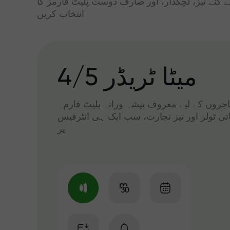
ے گئے تیز، لچکدار، اور صارف دوست پلیٹ فارمز کا
انتخاب کریں
میٹا ٹریڈر 4/5
 تاجروں کے لیے معروف پیشہ ورانہ پلیٹ فارم۔
اتی ٹولز اور تیز تجارت، سب ایک ہی انٹرفیس
پر