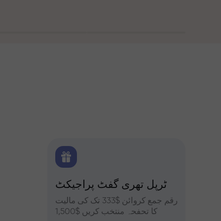
 بونس
ٹرپل تھری گفٹ پراجیکٹ
کے ساتھ تجزیات
یں حصہ
رقم جمع کروائن $333 تک کی مالیت
فاریکس، ک
فہ کریں
کا تحفحہ منتخب کریں $1,500