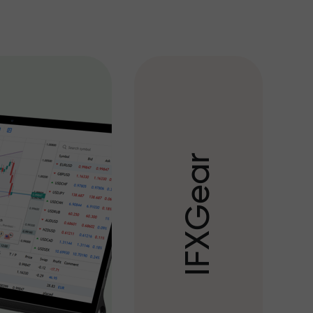
r
a
e
G
X
F
I