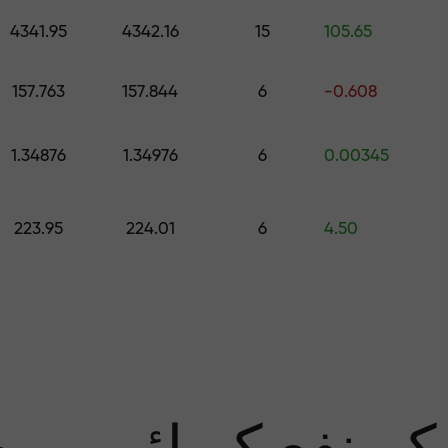
اپنے اکاونٹ میں جمع کروائیں $333 — اور حاصل کریں تک کا تحفہ $1,500
4341.95
4342.16
15
105.65
رے سے پاک تجار
157.763
157.844
6
-0.608
1.34876
1.34976
6
0.00345
منافع کی ضمان
223.95
224.01
6
4.50
سب 