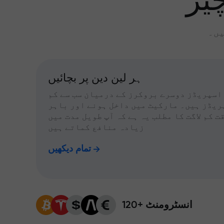
یز
یں۔
ہر لین دین پر بچائیں
اسپریڈز دوسرے بروکرز کے درمیان سب سے کم
ریڈز ہیں۔ مارکیٹ میں داخل ہونے اور باہر
ت کم لاگت کا مطلب یہ ہے کہ آپ طویل مدت میں
زیادہ منافع کماتے ہیں
تمام دیکھیں
120+ انسٹرومنٹ