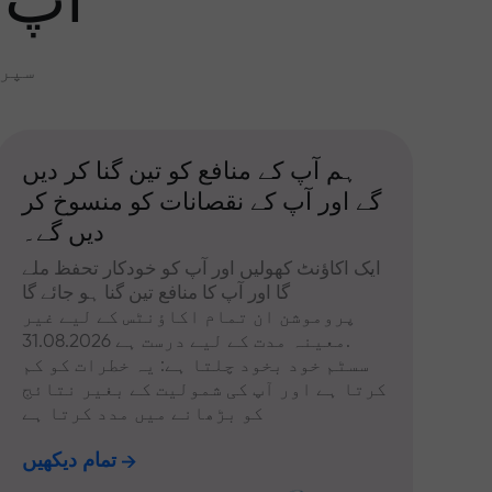
آپ 
سپری
ہم آپ کے منافع کو تین گنا کر دیں
گے اور آپ کے نقصانات کو منسوخ کر
دیں گے۔
ایک اکاؤنٹ کھولیں اور آپ کو خودکار تحفظ ملے
گا اور آپ کا منافع تین گنا ہو جائے گا
پروموشن ان تمام اکاؤنٹس کے لیے غیر
معینہ مدت کے لیے درست ہے 31.08.2026.
سسٹم خود بخود چلتا ہے: یہ خطرات کو کم
کرتا ہے اور آپ کی شمولیت کے بغیر نتائج
کو بڑھانے میں مدد کرتا ہے
تمام دیکھیں