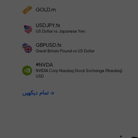
GOLD.m
فنڈز جمع کریں اور اپنے ڈپازٹ سے 1,000 گنا بڑا
بونس وصول کریں۔ X1000 کوئی ٹائپنگ
USDJPY.fx
ت - ہم آپ کے
نہیں ہے۔ ڈپازٹ جتنا بڑا ہوگا، اتنا
US Dollar vs Japanese Yen
ہی زیادہ ضرب ہوگا۔
GBPUSD.fx
ت دیتے ہیں۔
Great Britain Pound vs US Dollar
#NVDA
NVIDIA Corp Nasdaq Stock Exchange (Nasdaq)
X1000 تک کا بونس — مارکیٹ میں
USD
تمام دیکھیں
سے بڑا ضرب