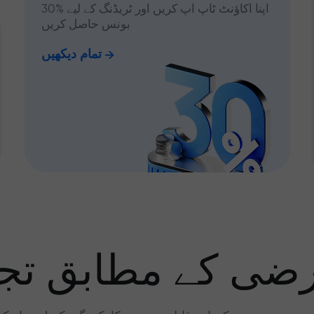
اپنا اکاؤنٹ ٹاپ اپ کریں اور ٹریڈنگ کے لیے %30
بونس حاصل کریں
تمام دیکھیں
رضی کے مطابق تجا