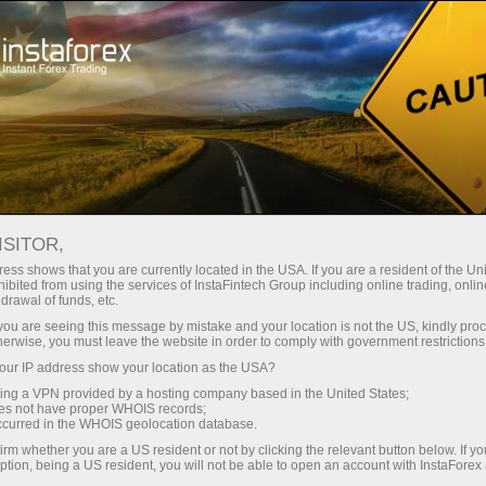
لوانا
تجارتی پلیٹ فارم
فوری اکاونٹ کھولیں
سرمایہ کاروں کے
شراکت داروں کے
 آموز کے لیے
مہما
لیے
لئے
staFo
ISITOR,
ess shows that you are currently located in the USA. If you are a resident of the Uni
ibited from using the services of InstaFintech Group including online trading, online
drawal of funds, etc.
k you are seeing this message by mistake and your location is not the US, kindly pro
herwise, you must leave the website in order to comply with government restrictions
ur IP address show your location as the USA?
sing a VPN provided by a hosting company based in the United States;
oes not have proper WHOIS records;
occurred in the WHOIS geolocation database.
irm whether you are a US resident or not by clicking the relevant button below. If y
ption, being a US resident, you will not be able to open an account with InstaForex