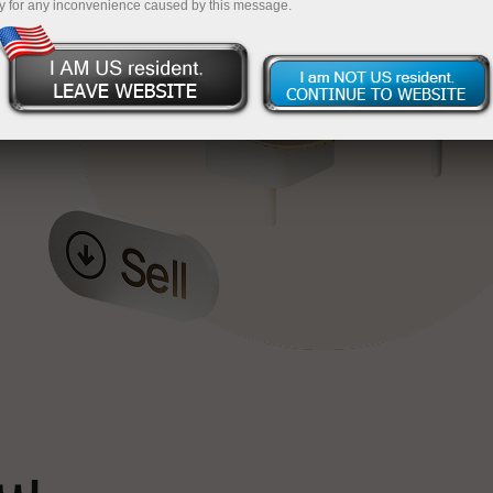
y for any inconvenience caused by this message.
خ
ٹ
سپ