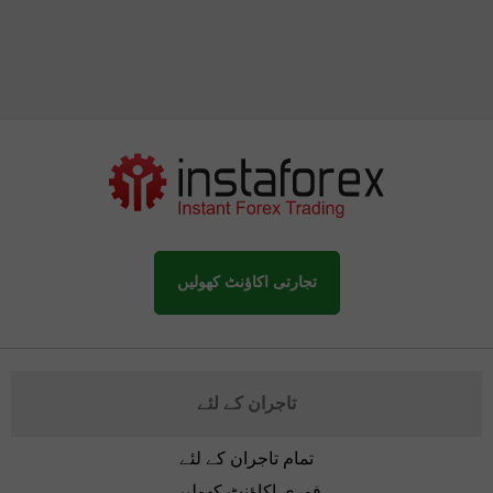
تجارتی اکاؤنٹ کھولیں
تاجران کے لئے
تمام تاجران کے لئے
فوری اکاؤنٹ کھولیں