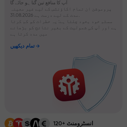
آپ کا منافع تین گنا ہو جائے گا
پروموشن ان تمام اکاؤنٹس کے لیے غیر معینہ
مدت کے لیے درست ہے 31.08.2026.
سسٹم خود بخود چلتا ہے: یہ خطرات کو کم کرتا
ہے اور آپ کی شمولیت کے بغیر نتائج کو بڑھانے
میں مدد کرتا ہے
تمام دیکھیں
120+ انسٹرومنٹ