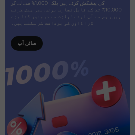
کی پیشکش کرتے ہیں بلکہ 1,000% سے لے کر
10,000% تک کے قابل تجارت بونس بھی پیش کرتے
ہیں، جس سے آپ اپنے ڈپازٹ سے درجنوں گنا بڑے
ڈرا ڈاؤن کو برداشت کر سکتے ہیں۔
سائن آپ