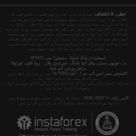
خطرے کا انکشاف:
تمام سرمایہ کاری میں کسی نہ کسی قسم کا
خطرہ ہوتا ہے۔ مالیاتی مشتق مصنوعات کی تجارت میں فائدہ
اٹھانے کی وجہ سے تیزی سے پیسہ ضائع ہونے کا خطرہ ہوتا ہے۔
آپ کو ان آلات کی تجارت میں اس وقت تک مشغول نہیں ہونا چاہئے
جب تک کہ آپ ان لین دین کی نوعیت کو مکمل طور پر نہیں سمجھ
لیتے جس میں آپ داخل ہو رہے ہیں، اور آپ کی نمائش کی حقیقی
حد۔ اس قسم کی سرمایہ کاری کچھ سرمایہ کاروں کے لیے موزوں
ہو سکتی ہے، لیکن یہ سب کے لیے نہیں ہیں۔
انسٹنٹ ٹریڈنگ لمیٹڈ، رجسٹرڈ نمبر 1811672
پتہ: چوتھی منزل، واٹر ایج بلڈنگ، میریڈیئن پلازہ، روڈ ٹاؤن، ٹورٹولا،
برٹش ورجن آئی لینڈ
لائسنس نمبر ایس آئی بی اے/ایل/14/1082 جو بی وی آئی ایف ایس
سی کے ذریعے جاری کیا گیا ہے
خدمات انسٹا فاریکس برانڈ کے تحت فراہم کی جاتی ہیں جو ایک
رجسٹرڈ ٹریڈ مارک ہے
کاپی رائٹ © 2007-2026 انسٹا فاریکس۔ جملہ حقوق محفوظ ہیں.
مالیاتی خدمات انسٹا فنٹیک گروپ فراہم کرتی ہیں۔