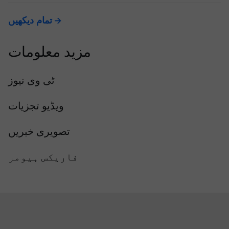
تمام دیکھیں
مزید معلومات
ٹی وی نیوز
ویڈیو تجزیات
تصویری خبریں
فاریکس ہیومر