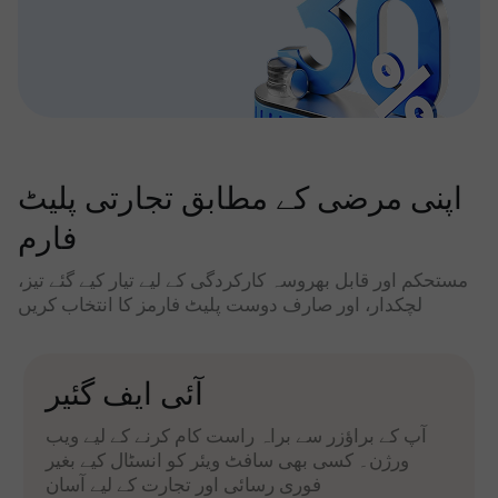
اپنی مرضی کے مطابق تجارتی پلیٹ
فارم
مستحکم اور قابل بھروسہ کارکردگی کے لیے تیار کیے گئے تیز،
لچکدار، اور صارف دوست پلیٹ فارمز کا انتخاب کریں
آئی ایف گئیر
آپ کے براؤزر سے براہ راست کام کرنے کے لیے ویب
ورژن۔ کسی بھی سافٹ ویئر کو انسٹال کیے بغیر
فوری رسائی اور تجارت کے لیے آسان