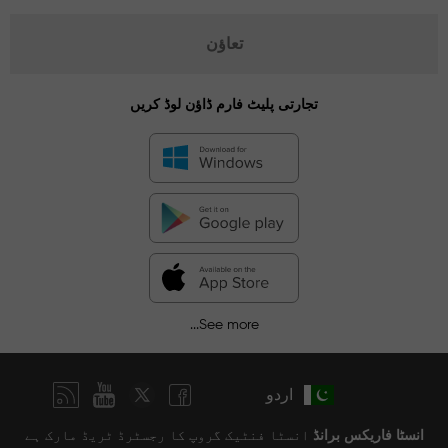
تعاؤن
تجارتی پلیٹ فارم ڈاؤن لوڈ کریں
See more...
اردو
انسٹا فاریکس برانڈ
انسٹا فنٹیک گروپ کا رجسٹرڈ ٹریڈ مارک ہے