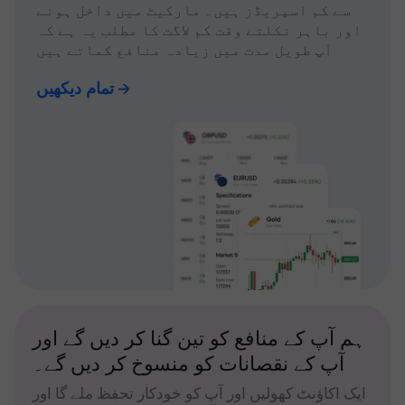
سے کم اسپریڈز ہیں۔ مارکیٹ میں داخل ہونے
اور باہر نکلتے وقت کم لاگت کا مطلب یہ ہے کہ
آپ طویل مدت میں زیادہ منافع کماتے ہیں
تمام دیکھیں
ہم آپ کے منافع کو تین گنا کر دیں گے اور
آپ کے نقصانات کو منسوخ کر دیں گے۔
ایک اکاؤنٹ کھولیں اور آپ کو خودکار تحفظ ملے گا اور