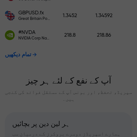
GBPUSD.fx
1.3452
1.34592
Great Britain Pound vs US Dollar
#NVDA
218.8
218.86
NVIDIA Corp Nasdaq Stock Exchange (Nasdaq) USD
تمام دیکھیں
آپ کے نفع کے لئے ہر چیز
سپریڈ، تحفظ، اور بونس آپ کے مستقل فوائد کی کنجی
ہیں۔
ہر لین دین پر بچائیں
ہمارے اسپریڈز دوسرے بروکرز کے درمیان سب