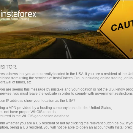
مختصر
سپریڈز — بڑا نفع
ISITOR,
ess shows that you are currently located in the USA. If you are a resident of the Uni
30% بونس
ibited from using the services of InstaFintech Group including online trading, online
انسٹا فاریکس کے ساتھ، آپ
drawal of funds, etc.
واقعی مسابقتی مواقع تک رسائی
ہر ڈیپازٹ پر
k you are seeing this message by mistake and your location is not the US, kindly pro
حاصل کرتے ہیں: 1:5000 تک کا فائدہ،
herwise, you must leave the website in order to comply with government restrictions
مارکیٹ میں کچھ بہترین اسپریڈز اور
ur IP address show your location as the USA?
رفتار
کمیشنز، اور ٹریڈنگ اسٹاک اور انڈیکس
sing a VPN provided by a hosting company based in the United States;
کے لیے فائدہ مند حالات۔
oes not have proper WHOIS records;
تجارت اور ہائی ویز پر
occurred in the WHOIS geolocation database.
irm whether you are a US resident or not by clicking the relevant button below. If y
ption, being a US resident, you will not be able to open an account with InstaForex
ہم نے ایک بونس سسٹم تیار کیا ہے جو
آپ کا اپنا گفٹ جیک پوٹ