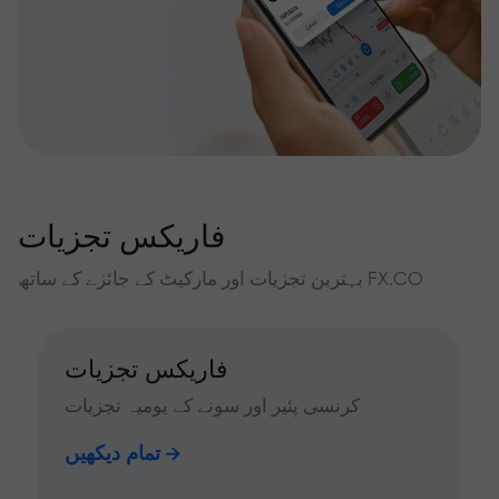
فاریکس تجزیات
بہترین تجزیات اور مارکیٹ کے جائزے کے ساتھ FX.CO
فاریکس تجزیات
کرنسی پئیر اور سونے کے یومیہ تجزیات
تمام دیکھیں