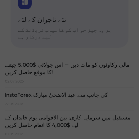
نئے تاجران کے لئے
ہر وہ چیز جو آپ کو کامیاب ٹریڈنگ کے
لیے درکار ہے
مالی رکاوٹوں کو مات دیں — اس جولائی $5,000 جیتنے
کا موقع حاصل کریں!
02.07.2026
InstaForex کی جانب سے عید الاضحیٰ مبارک
27.05.2026
مستقبل میں سرمایہ کاری: بین الاقوامی یوم خاندان کے
لیے $4,000 کا انعام حاصل کریں
01.05.2026