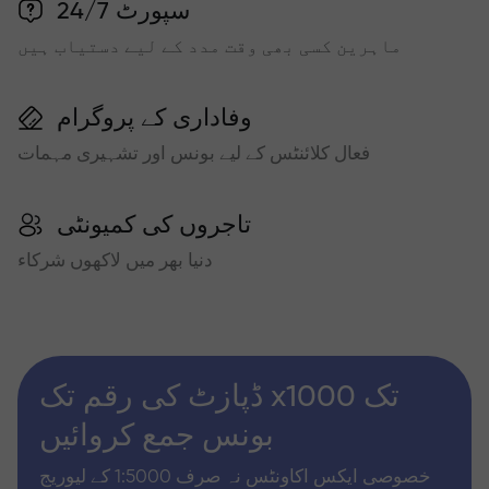
سپورٹ 24/7
ماہرین کسی بھی وقت مدد کے لیے دستیاب ہیں
وفاداری کے پروگرام
فعال کلائنٹس کے لیے بونس اور تشہیری مہمات
تاجروں کی کمیونٹی
دنیا بھر میں لاکھوں شرکاء
ڈپازٹ کی رقم تک x1000 تک
بونس جمع کروائیں
خصوصی ایکس اکاونٹس نہ صرف 1:5000 کے لیوریج