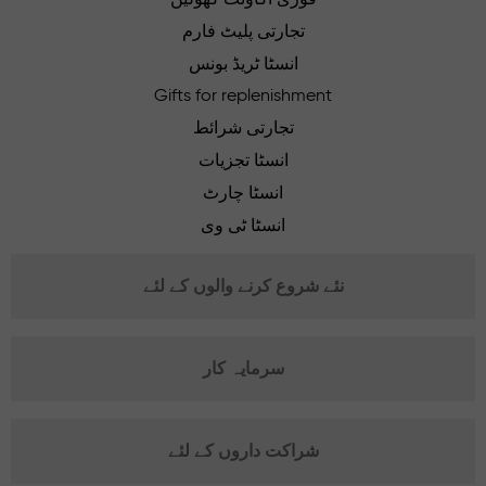
تجارتی پلیٹ فارم
انسٹا ٹریڈ بونس
Gifts for replenishment
تجارتی شرائط
انسٹا تجزیات
انسٹا چارٹ
انسٹا ٹی وی
نئے شروع کرنے والوں کے لئے
سرمایہ کار
شراکت داروں کے لئے