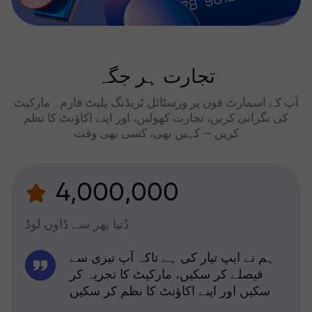
تجارت ہر جگہ
آپ کے اسمارٹ فون پر ورسٹائل ٹریڈنگ پلیٹ فارم۔ مارکیٹ
کی نگرانی کریں، تجارت کھولیں، اور اپنے اکاؤنٹ کا نظم
کریں — کہیں بھی، کسی بھی وقت
4,000,000
دُنیا بھر سے ڈاون لوڈ
ہم نے ایپ تیار کی ہے تاکہ آپ تیزی سے
فیصلے کر سکیں، مارکیٹ کا تجزیہ کر
سکیں اور اپنے اکاؤنٹ کا نظم کر سکیں