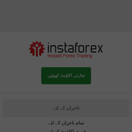
تجارتی اکاؤنٹ کھولیں
تاجران کے لئے
تمام تاجران کے لئے
فوری اکاؤنٹ کھولیں