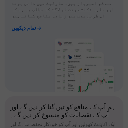
سے کم اسپریڈز ہیں۔ مارکیٹ میں داخل ہونے
اور باہر نکلتے وقت کم لاگت کا مطلب یہ ہے کہ
آپ طویل مدت میں زیادہ منافع کماتے ہیں
تمام دیکھیں
ہم آپ کے منافع کو تین گنا کر دیں گے اور
آپ کے نقصانات کو منسوخ کر دیں گے۔
ایک اکاؤنٹ کھولیں اور آپ کو خودکار تحفظ ملے گا اور