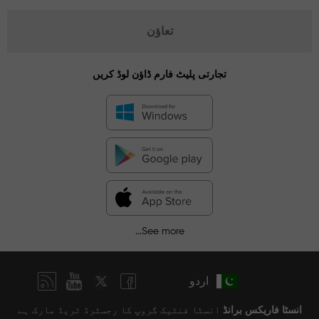
تعاؤن
تجارتی پلیٹ فارم ڈاؤن لوڈ کریں
See more...
اردو
انسٹا فاریکس برانڈ
انسٹا فنٹیک گروپ کا رجسٹرڈ ٹریڈ مارک ہے