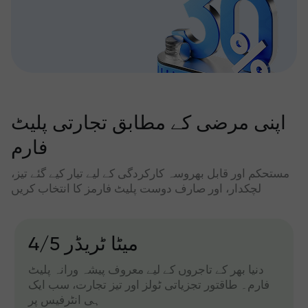
اپنی مرضی کے مطابق تجارتی پلیٹ
فارم
مستحکم اور قابل بھروسہ کارکردگی کے لیے تیار کیے گئے تیز،
لچکدار، اور صارف دوست پلیٹ فارمز کا انتخاب کریں
آئی ایف گئیر
 براؤزر سے براہ راست کام کرنے کے لیے ویب
دنیا بھر 
ن۔ کسی بھی سافٹ ویئر کو انسٹال کیے بغیر
فارم۔ طاقت
فوری رسائی اور تجارت کے لیے آسان