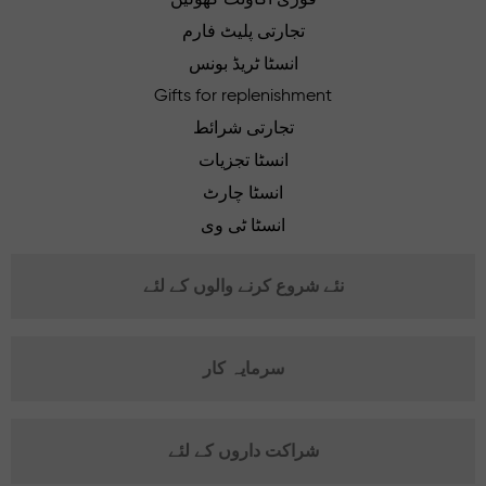
تجارتی پلیٹ فارم
انسٹا ٹریڈ بونس
Gifts for replenishment
تجارتی شرائط
انسٹا تجزیات
انسٹا چارٹ
انسٹا ٹی وی
نئے شروع کرنے والوں کے لئے
سرمایہ کار
شراکت داروں کے لئے