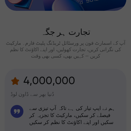
تجارت ہر جگہ
آپ کے اسمارٹ فون پر ورسٹائل ٹریڈنگ پلیٹ فارم۔ مارکیٹ
کی نگرانی کریں، تجارت کھولیں، اور اپنے اکاؤنٹ کا نظم
کریں — کہیں بھی، کسی بھی وقت
4,000,000
دُنیا بھر سے ڈاون لوڈ
ہم نے ایپ تیار کی ہے تاکہ آپ تیزی سے
فیصلے کر سکیں، مارکیٹ کا تجزیہ کر
سکیں اور اپنے اکاؤنٹ کا نظم کر سکیں