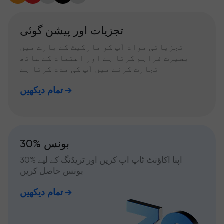
تجزیات اور پیشن گوئی
تجزیاتی مواد آپ کو مارکیٹ کے بارے میں
بصیرت فراہم کرتا ہے اور اعتماد کے ساتھ
تجارت کرنے میں آپ کی مدد کرتا ہے
تمام دیکھیں
30% بونس
اپنا اکاؤنٹ ٹاپ اپ کریں اور ٹریڈنگ کے لیے %30
بونس حاصل کریں
تمام دیکھیں