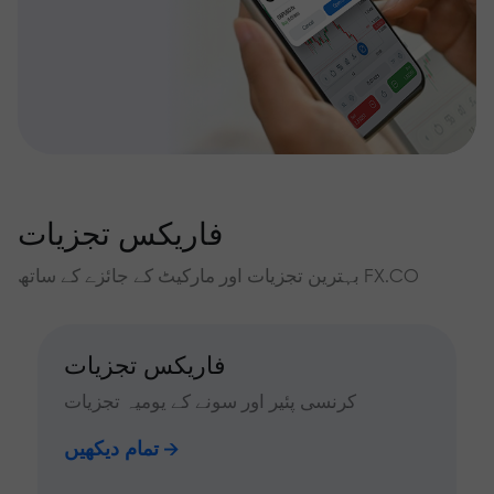
فاریکس تجزیات
بہترین تجزیات اور مارکیٹ کے جائزے کے ساتھ FX.CO
فاریکس تجزیات
کرنسی پئیر اور سونے کے یومیہ تجزیات
تمام دیکھیں