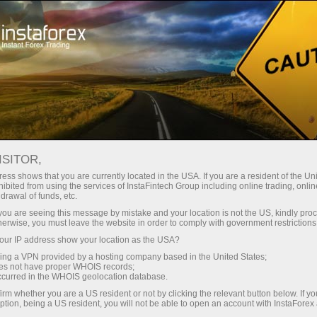
مختصر
سپریڈز — بڑا نفع
ISITOR,
ess shows that you are currently located in the USA. If you are a resident of the Uni
30% بونس
ibited from using the services of InstaFintech Group including online trading, online
انسٹا فاریکس کے ساتھ، آپ
drawal of funds, etc.
واقعی مسابقتی مواقع تک رسائی
ہر ڈیپازٹ پر
k you are seeing this message by mistake and your location is not the US, kindly pro
حاصل کرتے ہیں: 1:5000 تک کا فائدہ،
herwise, you must leave the website in order to comply with government restrictions
مارکیٹ میں کچھ بہترین اسپریڈز اور
ur IP address show your location as the USA?
رفتار
کمیشنز، اور ٹریڈنگ اسٹاک اور انڈیکس
sing a VPN provided by a hosting company based in the United States;
کے لیے فائدہ مند حالات۔
oes not have proper WHOIS records;
تجارت اور ہائی ویز پر
occurred in the WHOIS geolocation database.
irm whether you are a US resident or not by clicking the relevant button below. If y
ption, being a US resident, you will not be able to open an account with InstaForex
ہم نے ایک بونس سسٹم تیار کیا ہے جو
آپ کا اپنا گفٹ جیک پوٹ