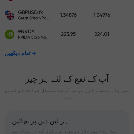
GBPUSD.fx
1.34876
1.34976
Great Britain Pound vs US Dollar
#NVDA
223.95
224.01
NVIDIA Corp Nasdaq Stock Exchange (Nasdaq) USD
تمام دیکھیں
آپ کے نفع کے لئے ہر چیز
سپریڈ، تحفظ، اور بونس آپ کے مستقل فوائد کی کنجی
ہیں۔
ہر لین دین پر بچائیں
ہمارے اسپریڈز دوسرے بروکرز کے درمیان سب