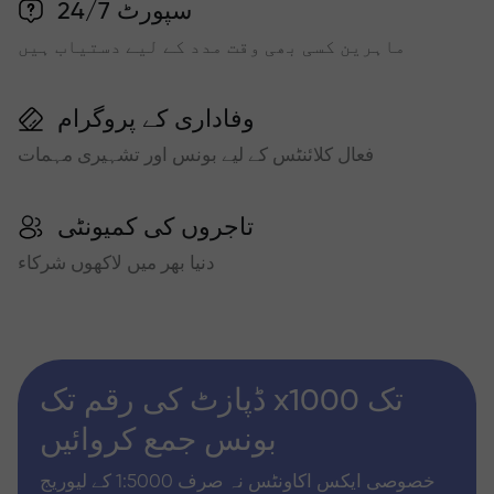
سپورٹ 24/7
ماہرین کسی بھی وقت مدد کے لیے دستیاب ہیں
وفاداری کے پروگرام
فعال کلائنٹس کے لیے بونس اور تشہیری مہمات
تاجروں کی کمیونٹی
دنیا بھر میں لاکھوں شرکاء
ڈپازٹ کی رقم تک x1000 تک
بونس جمع کروائیں
خصوصی ایکس اکاونٹس نہ صرف 1:5000 کے لیوریج