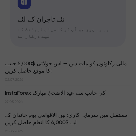
نئے تاجران کے لئے
ہر وہ چیز جو آپ کو کامیاب ٹریڈنگ کے
لیے درکار ہے
مالی رکاوٹوں کو مات دیں — اس جولائی $5,000 جیتنے
کا موقع حاصل کریں!
02.07.2026
InstaForex کی جانب سے عید الاضحیٰ مبارک
27.05.2026
مستقبل میں سرمایہ کاری: بین الاقوامی یوم خاندان کے
لیے $4,000 کا انعام حاصل کریں
01.05.2026