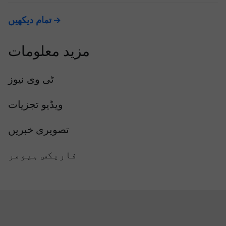
تمام دیکھیں
مزید معلومات
ٹی وی نیوز
ویڈیو تجزیات
تصویری خبریں
فاریکس ہیومر