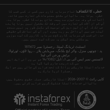
خطرے کا انکشاف:
تمام سرمایہ کاری میں کسی نہ کسی قسم کا
خطرہ ہوتا ہے۔ مالیاتی مشتق مصنوعات کی تجارت میں فائدہ
اٹھانے کی وجہ سے تیزی سے پیسہ ضائع ہونے کا خطرہ ہوتا ہے۔
آپ کو ان آلات کی تجارت میں اس وقت تک مشغول نہیں ہونا چاہئے
جب تک کہ آپ ان لین دین کی نوعیت کو مکمل طور پر نہیں سمجھ
لیتے جس میں آپ داخل ہو رہے ہیں، اور آپ کی نمائش کی حقیقی
حد۔ اس قسم کی سرمایہ کاری کچھ سرمایہ کاروں کے لیے موزوں
ہو سکتی ہے، لیکن یہ سب کے لیے نہیں ہیں۔
انسٹنٹ ٹریڈنگ لمیٹڈ، رجسٹرڈ نمبر 1811672
پتہ: چوتھی منزل، واٹر ایج بلڈنگ، میریڈیئن پلازہ، روڈ ٹاؤن، ٹورٹولا،
برٹش ورجن آئی لینڈ
لائسنس نمبر ایس آئی بی اے/ایل/14/1082 جو بی وی آئی ایف ایس
سی کے ذریعے جاری کیا گیا ہے
خدمات انسٹا فاریکس برانڈ کے تحت فراہم کی جاتی ہیں جو ایک
رجسٹرڈ ٹریڈ مارک ہے
کاپی رائٹ © 2007-2026 انسٹا فاریکس۔ جملہ حقوق محفوظ ہیں.
مالیاتی خدمات انسٹا فنٹیک گروپ فراہم کرتی ہیں۔