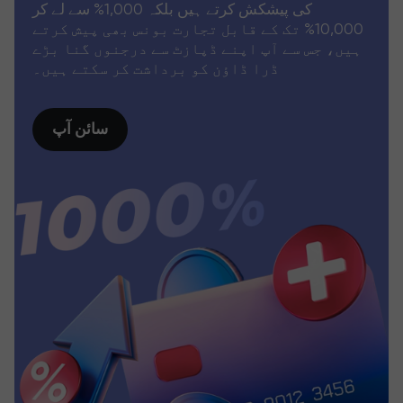
کی پیشکش کرتے ہیں بلکہ 1,000% سے لے کر
10,000% تک کے قابل تجارت بونس بھی پیش کرتے
ہیں، جس سے آپ اپنے ڈپازٹ سے درجنوں گنا بڑے
ڈرا ڈاؤن کو برداشت کر سکتے ہیں۔
سائن آپ