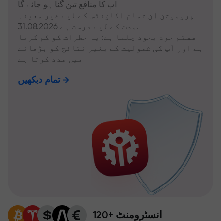
آپ کا منافع تین گنا ہو جائے گا
پروموشن ان تمام اکاؤنٹس کے لیے غیر معینہ
مدت کے لیے درست ہے 31.08.2026.
سسٹم خود بخود چلتا ہے: یہ خطرات کو کم کرتا
ہے اور آپ کی شمولیت کے بغیر نتائج کو بڑھانے
میں مدد کرتا ہے
تمام دیکھیں
120+ انسٹرومنٹ