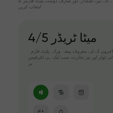
ے گئے تیز، لچکدار، اور صارف دوست پلیٹ فارمز کا
انتخاب کریں
میٹا ٹریڈر 4/5
 تاجروں کے لیے معروف پیشہ ورانہ پلیٹ فارم۔
اتی ٹولز اور تیز تجارت، سب ایک ہی انٹرفیس
پر