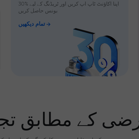
اپنا اکاؤنٹ ٹاپ اپ کریں اور ٹریڈنگ کے لیے %30
بونس حاصل کریں
تمام دیکھیں
رضی کے مطابق تجا