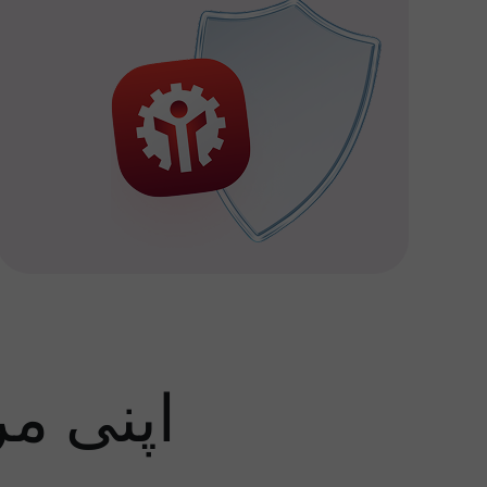
اپنی م