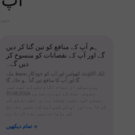
آپ 
سپری
ہم آپ کے منافع کو تین گنا کر دیں
گے اور آپ کے نقصانات کو منسوخ کر
دیں گے۔
ایک اکاؤنٹ کھولیں اور آپ کو خودکار تحفظ ملے
گا اور آپ کا منافع تین گنا ہو جائے گا
پروموشن ان تمام اکاؤنٹس کے لیے غیر
معینہ مدت کے لیے درست ہے 31.08.2026.
سسٹم خود بخود چلتا ہے: یہ خطرات کو کم
کرتا ہے اور آپ کی شمولیت کے بغیر نتائج
کو بڑھانے میں مدد کرتا ہے
تمام دیکھیں