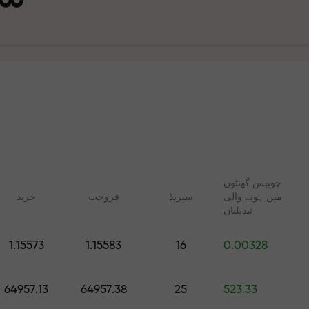
چوبیس گھنٹوں
میں ہونے والی
سپریڈ
فروخت
خرید
تجارت ا
تبدیلیاں
ت
1.15573
1.15583
16
0.00328
آپ کا اپن
 FX.CO
آن لائن کوسسز
رپٹو، اور فیوچرز کے لیے
شروع سے ٹریڈنگ سیکھیں — تمام
64957.13
64957.38
25
523.33
روزانہ کی پیش گوئیاں
مراحل کے لیے کورسز اور ویبنرز