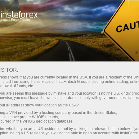
لوانا
تجارتی پلیٹ فارم
فوری اکاونٹ کھولیں
سرمایہ کاروں کے
شراکت داروں کے
 آموز کے لیے
مہما
لیے
لئے
staFo
ISITOR,
ess shows that you are currently located in the USA. If you are a resident of the Uni
ibited from using the services of InstaFintech Group including online trading, online
drawal of funds, etc.
k you are seeing this message by mistake and your location is not the US, kindly pro
herwise, you must leave the website in order to comply with government restrictions
ur IP address show your location as the USA?
sing a VPN provided by a hosting company based in the United States;
oes not have proper WHOIS records;
occurred in the WHOIS geolocation database.
irm whether you are a US resident or not by clicking the relevant button below. If y
ption, being a US resident, you will not be able to open an account with InstaForex