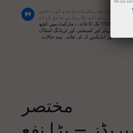
We are sorr
انسٹا فاریکس کے ساتھ، آپ واقعی
مسابقتی مواقع تک رسائی حاصل کرتے
ہیں: 1:5000 تک کا فائدہ، مارکیٹ میں کچھ
بہترین اسپریڈز اور کمیشنز، اور ٹریڈنگ اسٹاک
اور انڈیکس کے لیے فائدہ مند حالات۔
ہم نے ایک بونس سسٹم تیار کیا ہے جو ٹریڈنگ
کو مزید دلکش بناتا ہے۔ ہر انسٹا فاریکس
ا
کلائنٹ اپنے ڈپازٹ پر 30% تک کا بونس حاصل
کر سکتا ہے اور دیگر پروموشنز اور
صوصی پیشکشوں سے فائدہ اٹھا سکتا ہے۔
مختصر
ریک کی رفتار اور تجارت کی رفتار ایک
جیسی قدروں کا اشتراک کرتی ہے۔ ایلس
ریڈز — بڑا نفع
لوپرائس ٹریڈنگ کی دنیا میں ڈرائیو