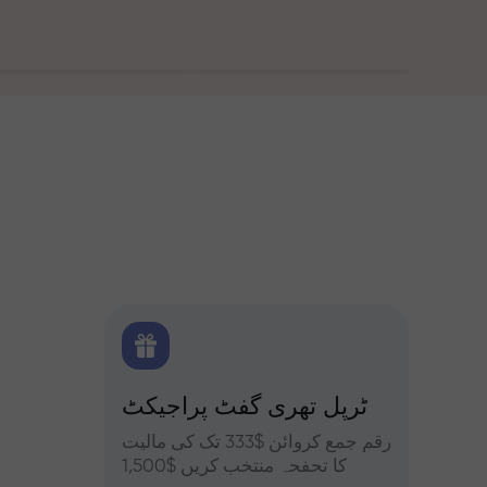
 بونس
ٹرپل تھری گفٹ پراجیکٹ
کے ساتھ تجزیات
یں حصہ
رقم جمع کروائن $333 تک کی مالیت
فاریکس، ک
فہ کریں
کا تحفحہ منتخب کریں $1,500