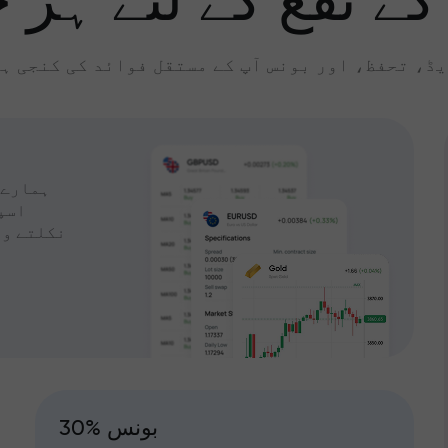
کے نفع کے لئے ہر چ
ڈ، تحفظ، اور بونس آپ کے مستقل فوائد کی کنجی ہ
ہمارے 
اسپ
نکلتے وق
30% بونس