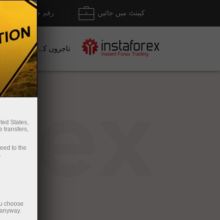
کیبنٹ میں جائیں
رقم جمع کروانا / نک
تاجروں کے لیے
نو
rex
ted States,
 transfers,
ceed to the
.
ou choose
 anyway.