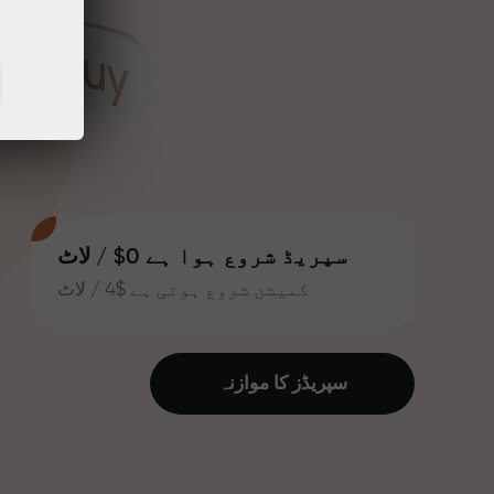
سپریڈ شروع ہوا ہے 0$ / لاٹ
کمیشن شروع ہوتی ہے $4 / لاٹ
سپریڈز کا موازنہ