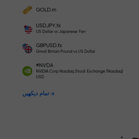
GOLD.m
فنڈز جمع کریں اور اپنے ڈپازٹ سے 1,000 گنا بڑا
بونس وصول کریں۔ X1000 کوئی ٹائپنگ
USDJPY.fx
ت - ہم آپ کے
نہیں ہے۔ ڈپازٹ جتنا بڑا ہوگا، اتنا
US Dollar vs Japanese Yen
ہی زیادہ ضرب ہوگا۔
GBPUSD.fx
ت دیتے ہیں۔
Great Britain Pound vs US Dollar
#NVDA
NVIDIA Corp Nasdaq Stock Exchange (Nasdaq)
X1000 تک کا بونس — مارکیٹ میں
USD
تمام دیکھیں
سے بڑا ضرب