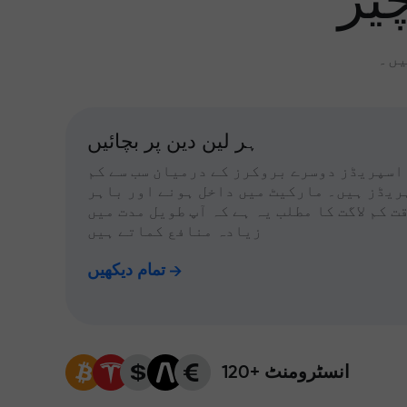
یز
یں۔
ہر لین دین پر بچائیں
اسپریڈز دوسرے بروکرز کے درمیان سب سے کم
ریڈز ہیں۔ مارکیٹ میں داخل ہونے اور باہر
ت کم لاگت کا مطلب یہ ہے کہ آپ طویل مدت میں
زیادہ منافع کماتے ہیں
تمام دیکھیں
120+ انسٹرومنٹ