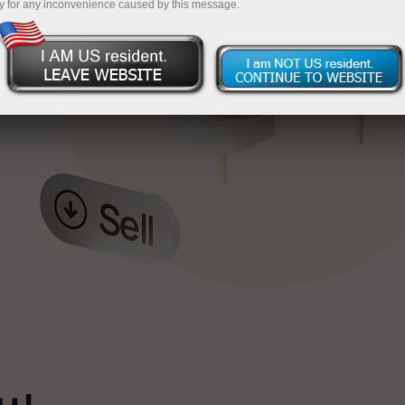
y for any inconvenience caused by this message.
خ
ٹ
سپ