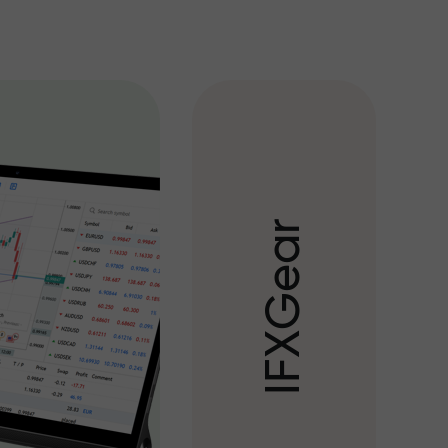
r
a
e
G
X
F
I