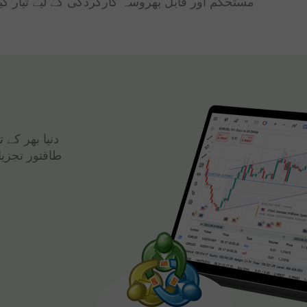
مستحکم اور قابل بھروسہ کارکردگی کے لیے تیار کی
دنیا بھر کے
طاقتور تجزی