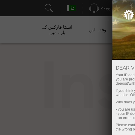
سپورٹ
انسٹا فارکس کے
ت
وقفہ لیں
بارے میں
In
DEAR V
Your IP addr
you are proh
deposit/with
If you thin
website. Ot
Why does yo
- you are u
- your IP d
- an error 
Please conf
the wrong o