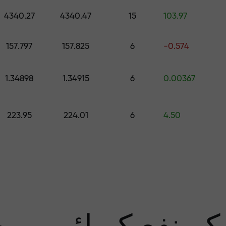
اپنے اکاونٹ میں جمع کروائیں $333 — اور حاصل کریں تک کا تحفہ $1,500
4340.27
4340.47
15
103.97
رے سے پاک تجار
157.797
157.825
6
-0.574
1.34898
1.34915
6
0.00367
منافع کی ضمان
223.95
224.01
6
4.50
سب 