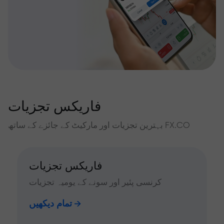
فاریکس تجزیات
بہترین تجزیات اور مارکیٹ کے جائزے کے ساتھ FX.CO
فاریکس تجزیات
کرنسی پئیر اور سونے کے یومیہ تجزیات
تمام دیکھیں