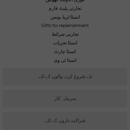
تجارتی پلیٹ فارم
انسٹا ٹریڈ بونس
Gifts for replenishment
تجارتی شرائط
انسٹا تجزیات
انسٹا چارٹ
انسٹا ٹی وی
نئے شروع کرنے والوں کے لئے
سرمایہ کار
شراکت داروں کے لئے