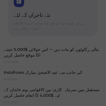
نئے تاجران کے لئے
ہر وہ چیز جو آپ کو کامیاب ٹریڈنگ کے
لیے درکار ہے
مالی رکاوٹوں کو مات دیں — اس جولائی $5,000 جیتنے
کا موقع حاصل کریں!
02.07.2026
InstaForex کی جانب سے عید الاضحیٰ مبارک
27.05.2026
مستقبل میں سرمایہ کاری: بین الاقوامی یوم خاندان کے
لیے $4,000 کا انعام حاصل کریں
01.05.2026