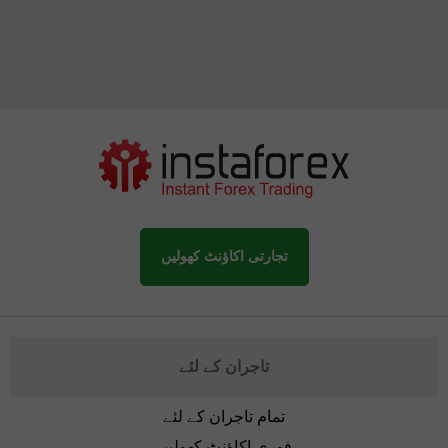
تجارتی اکاؤنٹ کھولیں
تاجران کے لئے
تمام تاجران کے لئے
فوری اکاؤنٹ کھولیں