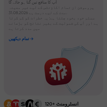
آپ کا منافع تین گنا ہو جائے گا
پروموشن ان تمام اکاؤنٹس کے لیے غیر معینہ
مدت کے لیے درست ہے 31.08.2026.
سسٹم خود بخود چلتا ہے: یہ خطرات کو کم کرتا
ہے اور آپ کی شمولیت کے بغیر نتائج کو بڑھانے
میں مدد کرتا ہے
تمام دیکھیں
120+ انسٹرومنٹ