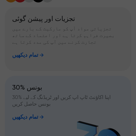
تجزیات اور پیشن گوئی
تجزیاتی مواد آپ کو مارکیٹ کے بارے میں
بصیرت فراہم کرتا ہے اور اعتماد کے ساتھ
تجارت کرنے میں آپ کی مدد کرتا ہے
تمام دیکھیں
30% بونس
اپنا اکاؤنٹ ٹاپ اپ کریں اور ٹریڈنگ کے لیے %30
بونس حاصل کریں
تمام دیکھیں