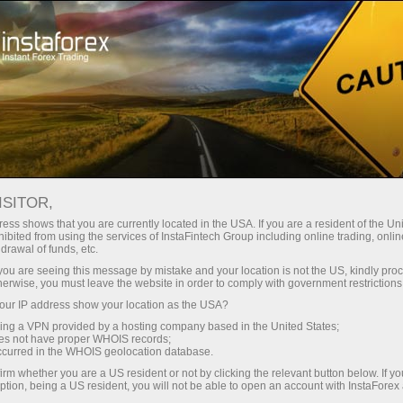
مختصر
سپریڈز — بڑا نفع
ISITOR,
ess shows that you are currently located in the USA. If you are a resident of the Uni
30% بونس
ibited from using the services of InstaFintech Group including online trading, online
انسٹا فاریکس کے ساتھ، آپ
drawal of funds, etc.
واقعی مسابقتی مواقع تک رسائی
ہر ڈیپازٹ پر
k you are seeing this message by mistake and your location is not the US, kindly pro
حاصل کرتے ہیں: 1:5000 تک کا فائدہ،
herwise, you must leave the website in order to comply with government restrictions
مارکیٹ میں کچھ بہترین اسپریڈز اور
ur IP address show your location as the USA?
رفتار
کمیشنز، اور ٹریڈنگ اسٹاک اور انڈیکس
sing a VPN provided by a hosting company based in the United States;
کے لیے فائدہ مند حالات۔
oes not have proper WHOIS records;
تجارت اور ہائی ویز پر
occurred in the WHOIS geolocation database.
irm whether you are a US resident or not by clicking the relevant button below. If y
ption, being a US resident, you will not be able to open an account with InstaForex
ہم نے ایک بونس سسٹم تیار کیا ہے جو
آپ کا اپنا گفٹ جیک پوٹ