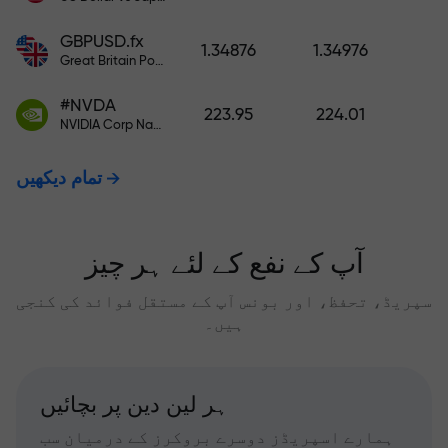
GBPUSD.fx
1.34876
1.34976
Great Britain Pound vs US Dollar
#NVDA
223.95
224.01
NVIDIA Corp Nasdaq Stock Exchange (Nasdaq) USD
تمام دیکھیں
آپ کے نفع کے لئے ہر چیز
سپریڈ، تحفظ، اور بونس آپ کے مستقل فوائد کی کنجی
ہیں۔
ہر لین دین پر بچائیں
ہمارے اسپریڈز دوسرے بروکرز کے درمیان سب