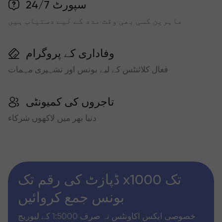
سپورٹ 24/7
ماہرین کسی بھی وقت مدد کے لیے دستیاب ہیں
وفاداری کے پروگرام
فعال کلائنٹس کے لیے بونس اور تشہیری مہمات
تاجروں کی کمیونٹی
دنیا بھر میں لاکھوں شرکاء
ڈپازٹ کی رقم تک x1000 تک
بونس جمع کروائیں
خصوصی ایکس اکاونٹس نہ صرف 1:5000 کے لیوریج