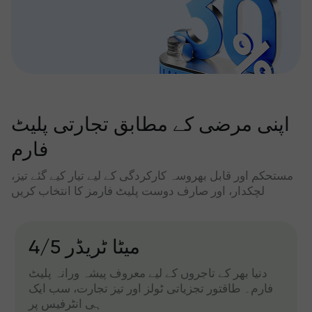
اپنی مرضی کے مطابق تجارتی پلیٹ
فارم
مستحکم اور قابل بھروسہ کارکردگی کے لیے تیار کیے گئے تیز،
لچکدار، اور صارف دوست پلیٹ فارمز کا انتخاب کریں
میٹا ٹریڈر 4/5
دنیا بھر کے تاجروں کے لیے معروف پیشہ ورانہ پلیٹ
فارم۔ طاقتور تجزیاتی ٹولز اور تیز تجارت، سب ایک
ہی انٹرفیس پر