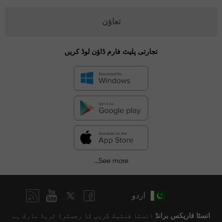
تعاؤن
تجارتی پلیٹ فارم ڈاؤن لوڈ کریں
See more...
اردو
انسٹا فاریکس برانڈ
انسٹا فنٹیک گروپ کا رجسٹرڈ ٹریڈ مارک ہے