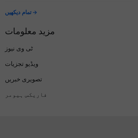
تمام دیکھیں
مزید معلومات
ٹی وی نیوز
ویڈیو تجزیات
تصویری خبریں
فاریکس ہیومر