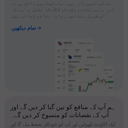
سے کم اسپریڈز ہیں۔ مارکیٹ میں داخل ہونے
اور باہر نکلتے وقت کم لاگت کا مطلب یہ ہے کہ
آپ طویل مدت میں زیادہ منافع کماتے ہیں
تمام دیکھیں
ہم آپ کے منافع کو تین گنا کر دیں گے اور
آپ کے نقصانات کو منسوخ کر دیں گے۔
ایک اکاؤنٹ کھولیں اور آپ کو خودکار تحفظ ملے گا اور