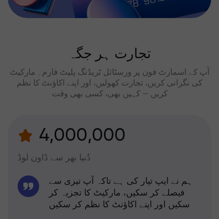
تجارت ہر جگہ
آپ کے اسمارٹ فون پر ورسٹائل ٹریڈنگ پلیٹ فارم۔ مارکیٹ
کی نگرانی کریں، تجارت کھولیں، اور اپنے اکاؤنٹ کا نظم
کریں — کہیں بھی، کسی بھی وقت
4,000,000
دُنیا بھر سے ڈاون لوڈ
ہم نے ایپ تیار کی ہے تاکہ آپ تیزی سے
فیصلے کر سکیں، مارکیٹ کا تجزیہ کر
سکیں اور اپنے اکاؤنٹ کا نظم کر سکیں