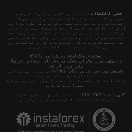
خطرے کا انکشاف:
تمام سرمایہ کاری میں کسی نہ کسی قسم کا
خطرہ ہوتا ہے۔ مالیاتی مشتق مصنوعات کی تجارت میں فائدہ
اٹھانے کی وجہ سے تیزی سے پیسہ ضائع ہونے کا خطرہ ہوتا ہے۔
آپ کو ان آلات کی تجارت میں اس وقت تک مشغول نہیں ہونا چاہئے
جب تک کہ آپ ان لین دین کی نوعیت کو مکمل طور پر نہیں سمجھ
لیتے جس میں آپ داخل ہو رہے ہیں، اور آپ کی نمائش کی حقیقی
حد۔ اس قسم کی سرمایہ کاری کچھ سرمایہ کاروں کے لیے موزوں
ہو سکتی ہے، لیکن یہ سب کے لیے نہیں ہیں۔
انسٹنٹ ٹریڈنگ لمیٹڈ، رجسٹرڈ نمبر 1811672
پتہ: چوتھی منزل، واٹر ایج بلڈنگ، میریڈیئن پلازہ، روڈ ٹاؤن، ٹورٹولا،
برٹش ورجن آئی لینڈ
لائسنس نمبر ایس آئی بی اے/ایل/14/1082 جو بی وی آئی ایف ایس
سی کے ذریعے جاری کیا گیا ہے
خدمات انسٹا فاریکس برانڈ کے تحت فراہم کی جاتی ہیں جو ایک
رجسٹرڈ ٹریڈ مارک ہے
کاپی رائٹ © 2007-2026 انسٹا فاریکس۔ جملہ حقوق محفوظ ہیں.
مالیاتی خدمات انسٹا فنٹیک گروپ فراہم کرتی ہیں۔