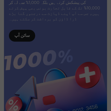
کی پیشکش کرتے ہیں بلکہ 1,000% سے لے کر
10,000% تک کے قابل تجارت بونس بھی پیش کرتے
ہیں، جس سے آپ اپنے ڈپازٹ سے درجنوں گنا بڑے
ڈرا ڈاؤن کو برداشت کر سکتے ہیں۔
سائن آپ