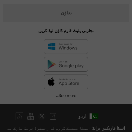
تعاؤن
تجارتی پلیٹ فارم ڈاؤن لوڈ کریں
See more...
اردو
انسٹا فاریکس برانڈ
انسٹا فنٹیک گروپ کا رجسٹرڈ ٹریڈ مارک ہے