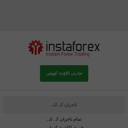
تجارتی اکاؤنٹ کھولیں
تاجران کے لئے
تمام تاجران کے لئے
فوری اکاؤنٹ کھولیں