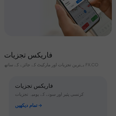
فاریکس تجزیات
بہترین تجزیات اور مارکیٹ کے جائزے کے ساتھ FX.CO
فاریکس تجزیات
کرنسی پئیر اور سونے کے یومیہ تجزیات
تمام دیکھیں