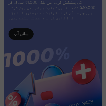
کی پیشکش کرتے ہیں بلکہ 1,000% سے لے کر
10,000% تک کے قابل تجارت بونس بھی پیش کرتے
ہیں، جس سے آپ اپنے ڈپازٹ سے درجنوں گنا بڑے
ڈرا ڈاؤن کو برداشت کر سکتے ہیں۔
سائن آپ