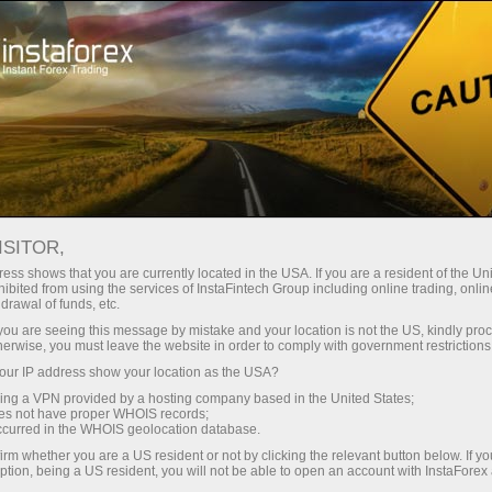
مختصر
سپریڈز — بڑا نفع
ISITOR,
ess shows that you are currently located in the USA. If you are a resident of the Uni
30% بونس
ibited from using the services of InstaFintech Group including online trading, online
انسٹا فاریکس کے ساتھ، آپ
drawal of funds, etc.
واقعی مسابقتی مواقع تک رسائی
ہر ڈیپازٹ پر
k you are seeing this message by mistake and your location is not the US, kindly pro
حاصل کرتے ہیں: 1:5000 تک کا فائدہ،
herwise, you must leave the website in order to comply with government restrictions
مارکیٹ میں کچھ بہترین اسپریڈز اور
ur IP address show your location as the USA?
رفتار
کمیشنز، اور ٹریڈنگ اسٹاک اور انڈیکس
sing a VPN provided by a hosting company based in the United States;
کے لیے فائدہ مند حالات۔
oes not have proper WHOIS records;
تجارت اور ہائی ویز پر
occurred in the WHOIS geolocation database.
irm whether you are a US resident or not by clicking the relevant button below. If y
ption, being a US resident, you will not be able to open an account with InstaForex
ہم نے ایک بونس سسٹم تیار کیا ہے جو
آپ کا اپنا گفٹ جیک پوٹ