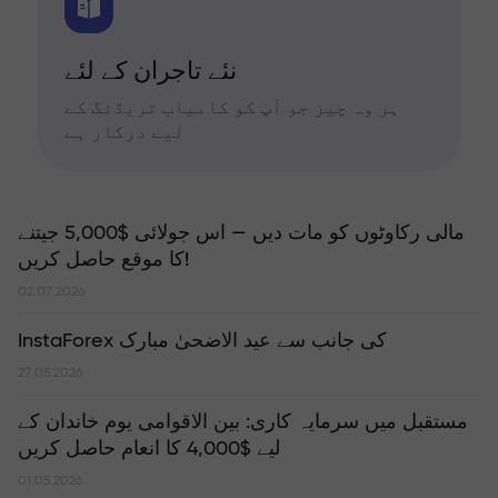
نئے تاجران کے لئے
ہر وہ چیز جو آپ کو کامیاب ٹریڈنگ کے
لیے درکار ہے
مالی رکاوٹوں کو مات دیں — اس جولائی $5,000 جیتنے
کا موقع حاصل کریں!
02.07.2026
InstaForex کی جانب سے عید الاضحیٰ مبارک
27.05.2026
مستقبل میں سرمایہ کاری: بین الاقوامی یوم خاندان کے
لیے $4,000 کا انعام حاصل کریں
01.05.2026