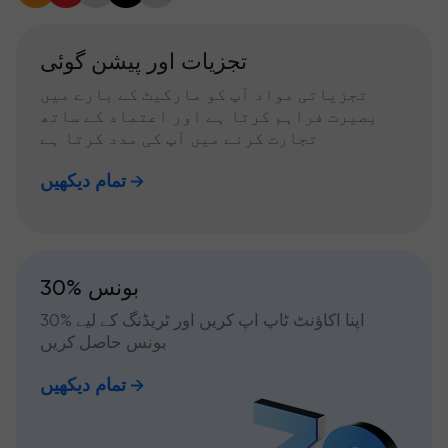
تجزیات اور پیشن گوئی
تجزیاتی مواد آپ کو مارکیٹ کے بارے میں
بصیرت فراہم کرتا ہے اور اعتماد کے ساتھ
تجارت کرنے میں آپ کی مدد کرتا ہے
تمام دیکھیں
30% بونس
اپنا اکاؤنٹ ٹاپ اپ کریں اور ٹریڈنگ کے لیے %30
بونس حاصل کریں
تمام دیکھیں