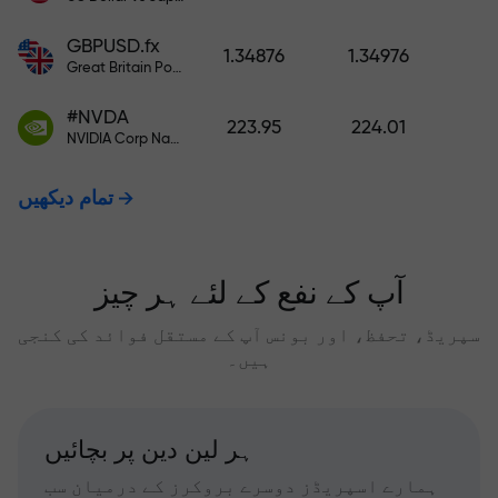
GBPUSD.fx
1.34876
1.34976
Great Britain Pound vs US Dollar
#NVDA
223.95
224.01
NVIDIA Corp Nasdaq Stock Exchange (Nasdaq) USD
تمام دیکھیں
آپ کے نفع کے لئے ہر چیز
سپریڈ، تحفظ، اور بونس آپ کے مستقل فوائد کی کنجی
ہیں۔
ہر لین دین پر بچائیں
ہمارے اسپریڈز دوسرے بروکرز کے درمیان سب