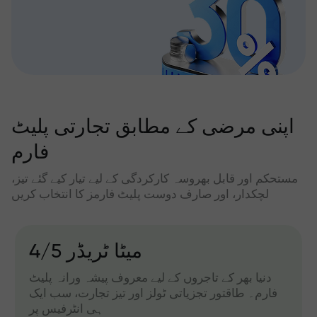
اپنی مرضی کے مطابق تجارتی پلیٹ
فارم
مستحکم اور قابل بھروسہ کارکردگی کے لیے تیار کیے گئے تیز،
لچکدار، اور صارف دوست پلیٹ فارمز کا انتخاب کریں
میٹا ٹریڈر 4/5
دنیا بھر کے تاجروں کے لیے معروف پیشہ ورانہ پلیٹ
فارم۔ طاقتور تجزیاتی ٹولز اور تیز تجارت، سب ایک
ہی انٹرفیس پر