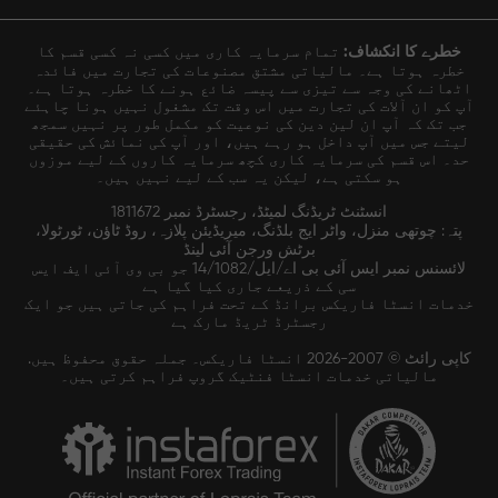
خطرے کا انکشاف:
تمام سرمایہ کاری میں کسی نہ کسی قسم کا
خطرہ ہوتا ہے۔ مالیاتی مشتق مصنوعات کی تجارت میں فائدہ
اٹھانے کی وجہ سے تیزی سے پیسہ ضائع ہونے کا خطرہ ہوتا ہے۔
آپ کو ان آلات کی تجارت میں اس وقت تک مشغول نہیں ہونا چاہئے
جب تک کہ آپ ان لین دین کی نوعیت کو مکمل طور پر نہیں سمجھ
لیتے جس میں آپ داخل ہو رہے ہیں، اور آپ کی نمائش کی حقیقی
حد۔ اس قسم کی سرمایہ کاری کچھ سرمایہ کاروں کے لیے موزوں
ہو سکتی ہے، لیکن یہ سب کے لیے نہیں ہیں۔
انسٹنٹ ٹریڈنگ لمیٹڈ، رجسٹرڈ نمبر 1811672
پتہ: چوتھی منزل، واٹر ایج بلڈنگ، میریڈیئن پلازہ، روڈ ٹاؤن، ٹورٹولا،
برٹش ورجن آئی لینڈ
لائسنس نمبر ایس آئی بی اے/ایل/14/1082 جو بی وی آئی ایف ایس
سی کے ذریعے جاری کیا گیا ہے
خدمات انسٹا فاریکس برانڈ کے تحت فراہم کی جاتی ہیں جو ایک
رجسٹرڈ ٹریڈ مارک ہے
کاپی رائٹ © 2007-2026 انسٹا فاریکس۔ جملہ حقوق محفوظ ہیں.
مالیاتی خدمات انسٹا فنٹیک گروپ فراہم کرتی ہیں۔