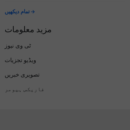
تمام دیکھیں
مزید معلومات
ٹی وی نیوز
ویڈیو تجزیات
تصویری خبریں
فاریکس ہیومر