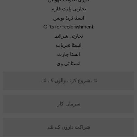
تجارتی پلیٹ فارم
انسٹا ٹریڈ بونس
Gifts for replenishment
تجارتی شرائط
انسٹا تجزیات
انسٹا چارٹ
انسٹا ٹی وی
نئے شروع کرنے والوں کے لئے
سرمایہ کار
شراکت داروں کے لئے