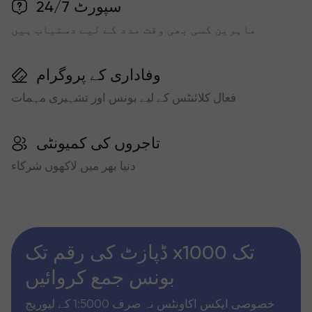
سپورٹ 24/7
ماہرین کسی بھی وقت مدد کے لیے دستیاب ہیں
وفاداری کے پروگرام
فعال کلائنٹس کے لیے بونس اور تشہیری مہمات
تاجروں کی کمیونٹی
دنیا بھر میں لاکھوں شرکاء
ڈپازٹ کی رقم تک x1000 تک
بونس جمع کروائیں
خصوصی ایکس اکاونٹس نہ صرف 1:5000 کے لیوریج