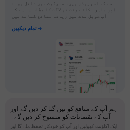
سے کم اسپریڈز ہیں۔ مارکیٹ میں داخل ہونے
اور باہر نکلتے وقت کم لاگت کا مطلب یہ ہے کہ
آپ طویل مدت میں زیادہ منافع کماتے ہیں
تمام دیکھیں
ہم آپ کے منافع کو تین گنا کر دیں گے اور
آپ کے نقصانات کو منسوخ کر دیں گے۔
ایک اکاؤنٹ کھولیں اور آپ کو خودکار تحفظ ملے گا اور