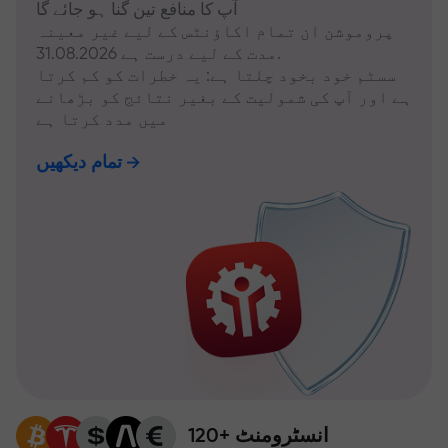
آپ کا منافع تین گنا ہو جائے گا
پروموشن ان تمام اکاؤنٹس کے لیے غیر معینہ
مدت کے لیے درست ہے 31.08.2026.
سسٹم خود بخود چلتا ہے: یہ خطرات کو کم کرتا
ہے اور آپ کی شمولیت کے بغیر نتائج کو بڑھانے
میں مدد کرتا ہے
تمام دیکھیں
120+ انسٹرومنٹ