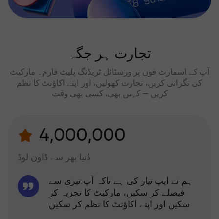
تجارت ہر جگہ
آپ کے اسمارٹ فون پر ورسٹائل ٹریڈنگ پلیٹ فارم۔ مارکیٹ
کی نگرانی کریں، تجارت کھولیں، اور اپنے اکاؤنٹ کا نظم
کریں — کہیں بھی، کسی بھی وقت
4,000,000
دُنیا بھر سے ڈاون لوڈ
ہم نے ایپ تیار کی ہے تاکہ آپ تیزی سے
فیصلے کر سکیں، مارکیٹ کا تجزیہ کر
سکیں اور اپنے اکاؤنٹ کا نظم کر سکیں