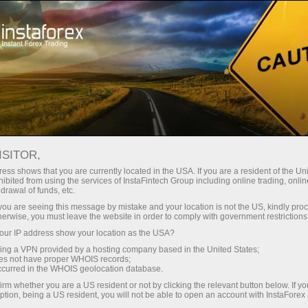
لوانا
تجارتی پلیٹ فارم
فوری اکاونٹ کھولیں
سرمایہ کاروں کے
شراکت داروں کے
 آموز کے لیے
مہما
لیے
لئے
staFo
ISITOR,
ess shows that you are currently located in the USA. If you are a resident of the Uni
ibited from using the services of InstaFintech Group including online trading, online
drawal of funds, etc.
k you are seeing this message by mistake and your location is not the US, kindly pro
herwise, you must leave the website in order to comply with government restrictions
ur IP address show your location as the USA?
sing a VPN provided by a hosting company based in the United States;
oes not have proper WHOIS records;
occurred in the WHOIS geolocation database.
irm whether you are a US resident or not by clicking the relevant button below. If y
ption, being a US resident, you will not be able to open an account with InstaForex