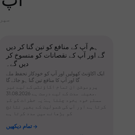
آپ 
سپری
ہم آپ کے منافع کو تین گنا کر دیں
گے اور آپ کے نقصانات کو منسوخ کر
دیں گے۔
ایک اکاؤنٹ کھولیں اور آپ کو خودکار تحفظ ملے
گا اور آپ کا منافع تین گنا ہو جائے گا
پروموشن ان تمام اکاؤنٹس کے لیے غیر
معینہ مدت کے لیے درست ہے 31.08.2026.
سسٹم خود بخود چلتا ہے: یہ خطرات کو کم
کرتا ہے اور آپ کی شمولیت کے بغیر نتائج
کو بڑھانے میں مدد کرتا ہے
تمام دیکھیں