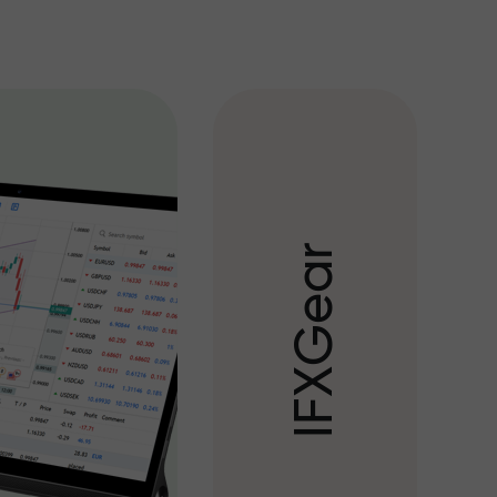
r
a
e
G
X
F
I