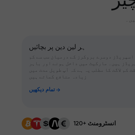
یز
یں۔
ہر لین دین پر بچائیں
اسپریڈز دوسرے بروکرز کے درمیان سب سے کم
ریڈز ہیں۔ مارکیٹ میں داخل ہونے اور باہر
ت کم لاگت کا مطلب یہ ہے کہ آپ طویل مدت میں
زیادہ منافع کماتے ہیں
تمام دیکھیں
120+ انسٹرومنٹ