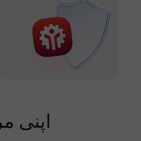
اپنی م