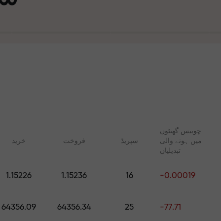
چوبیس گھنٹوں
میں ہونے والی
سپریڈ
فروخت
خرید
تجارت ا
تبدیلیاں
ت
1.15226
1.15236
16
-0.00019
آپ کا اپن
 FX.CO
آن لائن کوسسز
رپٹو، اور فیوچرز کے لیے
شروع سے ٹریڈنگ سیکھیں — تمام
64356.09
64356.34
25
-77.71
روزانہ کی پیش گوئیاں
مراحل کے لیے کورسز اور ویبنرز