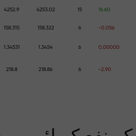
اپنے اکاونٹ میں جمع کروائیں $333 — اور حاصل کریں تک کا تحفہ $1,500
4252.9
4253.02
15
16.60
رے سے پاک تجار
158.315
158.322
6
-0.056
1.34531
1.3454
6
0.00000
منافع کی ضمان
218.8
218.86
6
-2.90
سب 