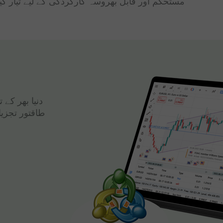
مستحکم اور قابل بھروسہ کارکردگی کے لیے تیار کی
دنیا بھر کے
طاقتور تجزی