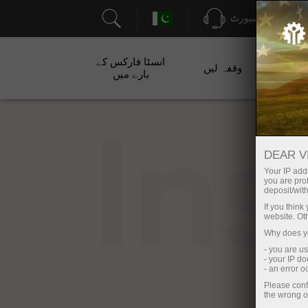
سپورٹ
انسٹا فارکس کے
ت
وقفہ لیں
بارے میں
In
DEAR V
Your IP addr
you are proh
deposit/with
If you thin
website. Ot
Why does yo
- you are u
- your IP d
- an error 
Please conf
the wrong o