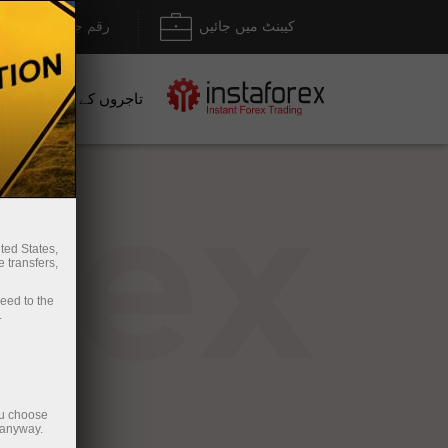
کیبنٹ میں جائیں
رقم جمع کروانا / نک
تاجروں کے لیے
نو
rex
ted States,
 transfers,
ceed to the
.
ou choose
 anyway.