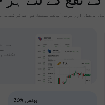
کے نفع کے لئے ہر چ
ڈ، تحفظ، اور بونس آپ کے مستقل فوائد کی کنجی ہ
ہمارے 
اسپ
نکلتے وق
30% بونس