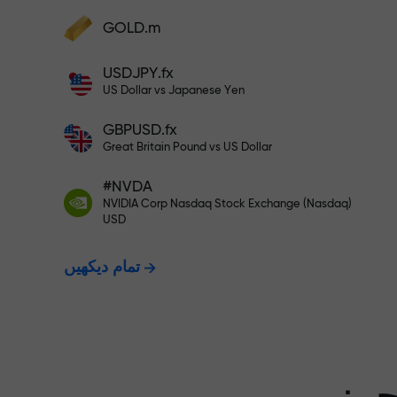
GOLD.m
فنڈز جمع کریں اور اپنے ڈپازٹ سے 1,000 گنا بڑا
بونس وصول کریں۔ X1000 کوئی ٹائپنگ
USDJPY.fx
ت - ہم آپ کے
نہیں ہے۔ ڈپازٹ جتنا بڑا ہوگا، اتنا
US Dollar vs Japanese Yen
ہی زیادہ ضرب ہوگا۔
GBPUSD.fx
ت دیتے ہیں۔
Great Britain Pound vs US Dollar
#NVDA
NVIDIA Corp Nasdaq Stock Exchange (Nasdaq)
X1000 تک کا بونس — مارکیٹ میں
USD
تمام دیکھیں
سے بڑا ضرب