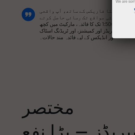
We are sorr
انسٹا فاریکس کے ساتھ، آپ واقعی
مسابقتی مواقع تک رسائی حاصل کرتے
ہیں: 1:5000 تک کا فائدہ، مارکیٹ میں کچھ
بہترین اسپریڈز اور کمیشنز، اور ٹریڈنگ اسٹاک
اور انڈیکس کے لیے فائدہ مند حالات۔
ہم نے ایک بونس سسٹم تیار کیا ہے جو ٹریڈنگ
کو مزید دلکش بناتا ہے۔ ہر انسٹا فاریکس
ا
کلائنٹ اپنے ڈپازٹ پر 30% تک کا بونس حاصل
کر سکتا ہے اور دیگر پروموشنز اور
صوصی پیشکشوں سے فائدہ اٹھا سکتا ہے۔
مختصر
ریک کی رفتار اور تجارت کی رفتار ایک
جیسی قدروں کا اشتراک کرتی ہے۔ ایلس
ریڈز — بڑا نفع
لوپرائس ٹریڈنگ کی دنیا میں ڈرائیو