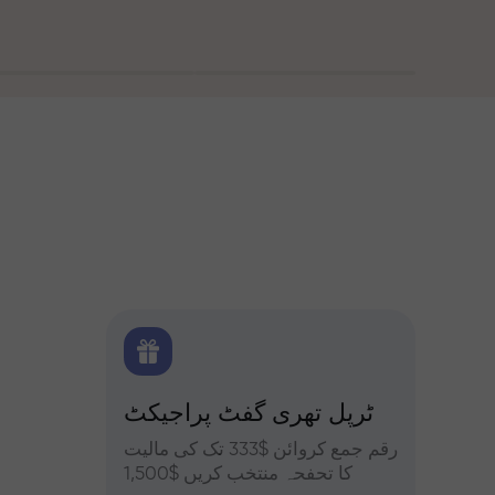
 بونس
ٹرپل تھری گفٹ پراجیکٹ
کے ساتھ تجزیات
یں حصہ
رقم جمع کروائن $333 تک کی مالیت
فاریکس، ک
فہ کریں
کا تحفحہ منتخب کریں $1,500