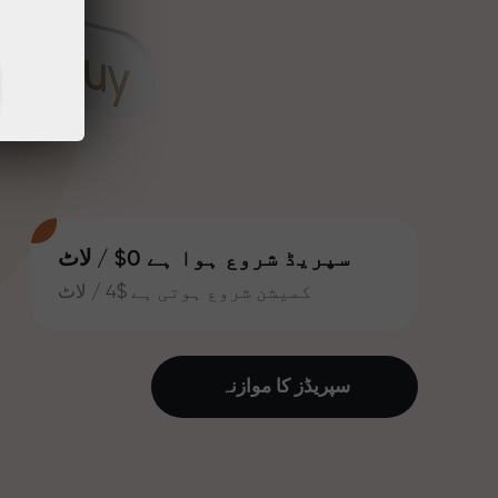
سپریڈ شروع ہوا ہے 0$ / لاٹ
کمیشن شروع ہوتی ہے $4 / لاٹ
سپریڈز کا موازنہ