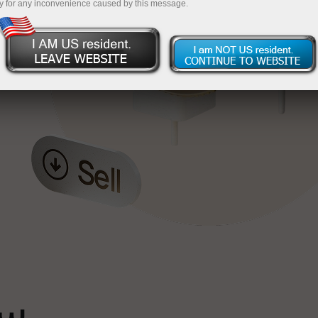
y for any inconvenience caused by this message.
خ
ٹ
سپ