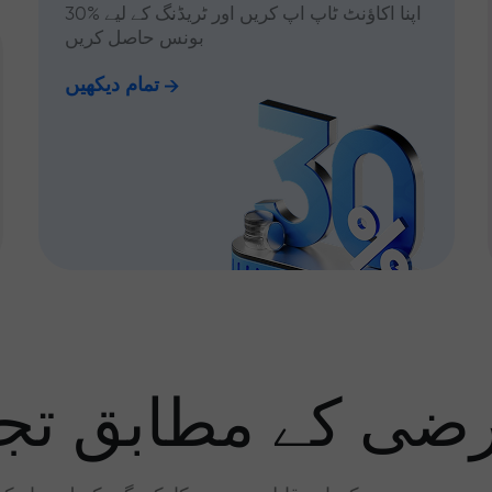
اپنا اکاؤنٹ ٹاپ اپ کریں اور ٹریڈنگ کے لیے %30
بونس حاصل کریں
تمام دیکھیں
رضی کے مطابق تجا