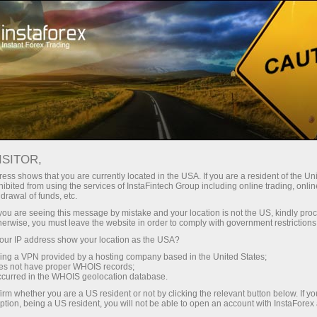
لوانا
تجارتی پلیٹ فارم
فوری اکاونٹ کھولیں
سرمایہ کاروں کے
شراکت داروں کے
 آموز کے لیے
مہما
لیے
لئے
staFo
ISITOR,
ess shows that you are currently located in the USA. If you are a resident of the Uni
ibited from using the services of InstaFintech Group including online trading, online
drawal of funds, etc.
k you are seeing this message by mistake and your location is not the US, kindly pro
herwise, you must leave the website in order to comply with government restrictions
ur IP address show your location as the USA?
sing a VPN provided by a hosting company based in the United States;
oes not have proper WHOIS records;
occurred in the WHOIS geolocation database.
irm whether you are a US resident or not by clicking the relevant button below. If y
ption, being a US resident, you will not be able to open an account with InstaForex