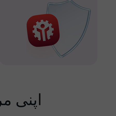
اپنی م