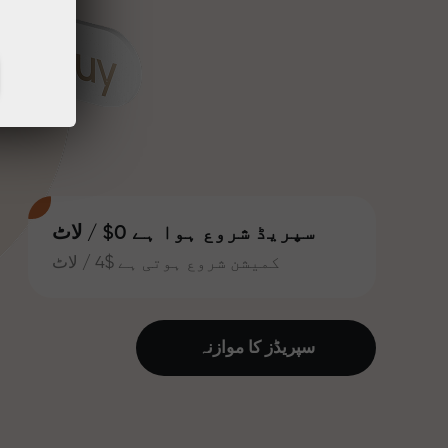
سپریڈ شروع ہوا ہے 0$ / لاٹ
کمیشن شروع ہوتی ہے $4 / لاٹ
سپریڈز کا موازنہ