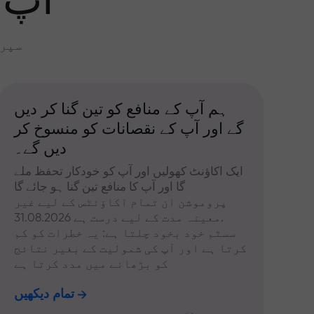
آپ 
سپری
ہم آپ کے منافع کو تین گنا کر دیں
گے اور آپ کے نقصانات کو منسوخ کر
دیں گے۔
ایک اکاؤنٹ کھولیں اور آپ کو خودکار تحفظ ملے
گا اور آپ کا منافع تین گنا ہو جائے گا
پروموشن ان تمام اکاؤنٹس کے لیے غیر
معینہ مدت کے لیے درست ہے 31.08.2026.
سسٹم خود بخود چلتا ہے: یہ خطرات کو کم
کرتا ہے اور آپ کی شمولیت کے بغیر نتائج
کو بڑھانے میں مدد کرتا ہے
تمام دیکھیں