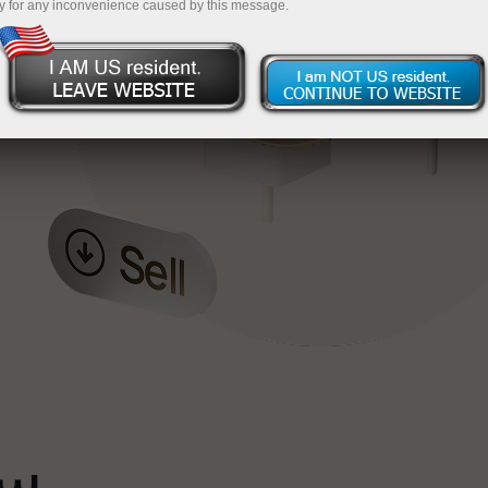
y for any inconvenience caused by this message.
خ
ٹ
سپ