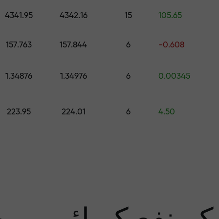
اپنے اکاونٹ میں جمع کروائیں $333 — اور حاصل کریں تک کا تحفہ $1,500
4341.95
4342.16
15
105.65
رے سے پاک تجار
157.763
157.844
6
-0.608
1.34876
1.34976
6
0.00345
منافع کی ضمان
223.95
224.01
6
4.50
سب 