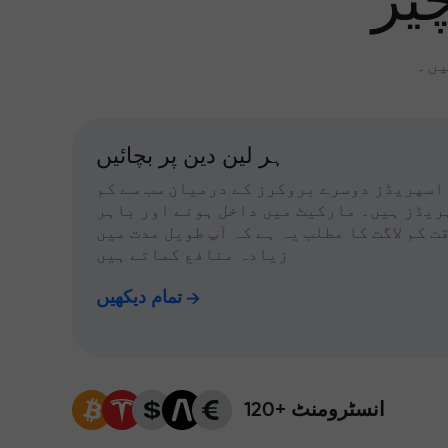
یز
یں۔
ہر لین دین پر بچائیں
اسپریڈز دوسرے بروکرز کے درمیان سب سے کم
ریڈز ہیں۔ مارکیٹ میں داخل ہونے اور باہر
ت کم لاگت کا مطلب یہ ہے کہ آپ طویل مدت میں
زیادہ منافع کماتے ہیں
تمام دیکھیں
120+ انسٹرومنٹ