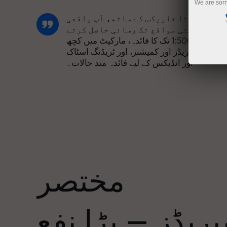
We are sorr
انسٹا فاریکس کے ساتھ، آپ واقعی
مسابقتی مواقع تک رسائی حاصل کرتے
ہیں: 1:5000 تک کا فائدہ، مارکیٹ میں کچھ
بہترین اسپریڈز اور کمیشنز، اور ٹریڈنگ اسٹاک
اور انڈیکس کے لیے فائدہ مند حالات۔
ہم نے ایک بونس سسٹم تیار کیا ہے جو ٹریڈنگ
کو مزید دلکش بناتا ہے۔ ہر انسٹا فاریکس
ا
کلائنٹ اپنے ڈپازٹ پر 30% تک کا بونس حاصل
کر سکتا ہے اور دیگر پروموشنز اور
صوصی پیشکشوں سے فائدہ اٹھا سکتا ہے۔
مختصر
ریک کی رفتار اور تجارت کی رفتار ایک
جیسی قدروں کا اشتراک کرتی ہے۔ ایلس
ریڈز — بڑا نفع
لوپرائس ٹریڈنگ کی دنیا میں ڈرائیو