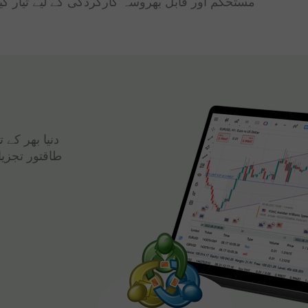
مستحکم اور قابل بھروسہ کارکردگی کے لیے تیار کی
دنیا بھر کے
طاقتور تجزی