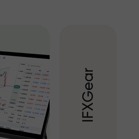
r
a
e
G
X
F
I