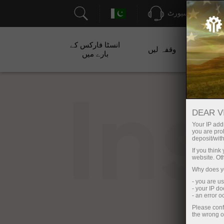
سپورٹ
انسٹا فارکس کے
ت
وقفہ لیں
بارے میں
In
DEAR V
Your IP addr
you are proh
deposit/with
If you thin
website. Ot
Why does yo
- you are u
- your IP d
- an error 
Please conf
the wrong o