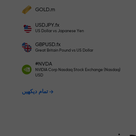
GOLD.m
فنڈز جمع کریں اور اپنے ڈپازٹ سے 1,000 گنا بڑا
بونس وصول کریں۔ X1000 کوئی ٹائپنگ
USDJPY.fx
ت - ہم آپ کے
نہیں ہے۔ ڈپازٹ جتنا بڑا ہوگا، اتنا
US Dollar vs Japanese Yen
ہی زیادہ ضرب ہوگا۔
GBPUSD.fx
ت دیتے ہیں۔
Great Britain Pound vs US Dollar
#NVDA
NVIDIA Corp Nasdaq Stock Exchange (Nasdaq)
X1000 تک کا بونس — مارکیٹ میں
USD
تمام دیکھیں
سے بڑا ضرب