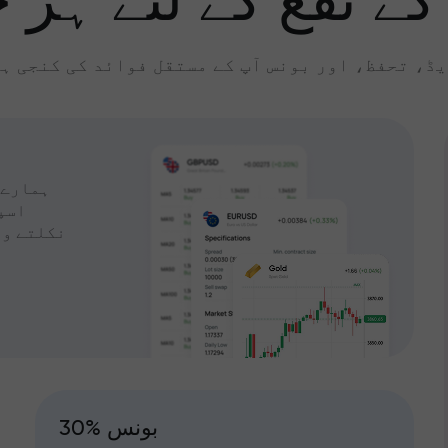
کے نفع کے لئے ہر چ
ڈ، تحفظ، اور بونس آپ کے مستقل فوائد کی کنجی ہ
ہمارے 
اسپ
نکلتے وق
30% بونس