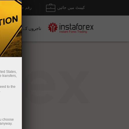
کیبنٹ میں جائیں
رقم جمع کروانا / نک
تاجروں کے لیے
نو
rex
ted States,
 transfers,
ceed to the
.
ou choose
 anyway.