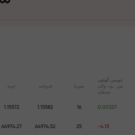
چوبیس گھنٹوں
میں ہونے والی
سپریڈ
فروخت
خرید
تجارت ا
تبدیلیاں
ت
1.15572
1.15582
16
0.00327
آپ کا اپن
 FX.CO
آن لائن کوسسز
رپٹو، اور فیوچرز کے لیے
شروع سے ٹریڈنگ سیکھیں — تمام
64974.27
64974.52
25
-4.13
روزانہ کی پیش گوئیاں
مراحل کے لیے کورسز اور ویبنرز