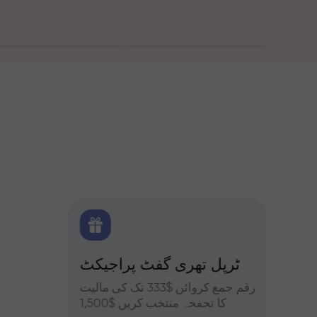
 بونس
ٹرپل تھری گفٹ پراجیکٹ
کے ساتھ تجزیات
یں حصہ
رقم جمع کروائن $333 تک کی مالیت
فاریکس، ک
فہ کریں
کا تحفحہ منتخب کریں $1,500