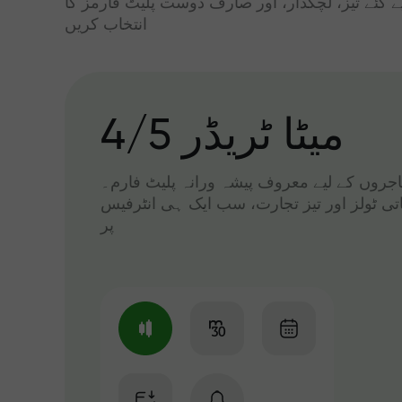
ے گئے تیز، لچکدار، اور صارف دوست پلیٹ فارمز کا
انتخاب کریں
میٹا ٹریڈر 4/5
 تاجروں کے لیے معروف پیشہ ورانہ پلیٹ فارم۔
اتی ٹولز اور تیز تجارت، سب ایک ہی انٹرفیس
پر