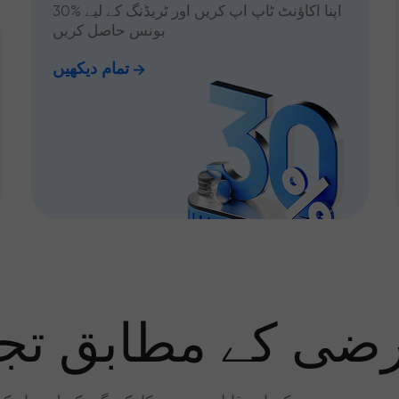
اپنا اکاؤنٹ ٹاپ اپ کریں اور ٹریڈنگ کے لیے %30
بونس حاصل کریں
تمام دیکھیں
رضی کے مطابق تجا