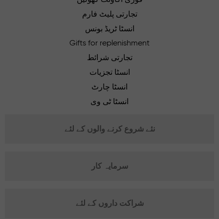
تجارتی پلیٹ فارم
انسٹا ٹریڈ بونس
Gifts for replenishment
تجارتی شرائط
انسٹا تجزیات
انسٹا چارٹ
انسٹا ٹی وی
نئے شروع کرنے والوں کے لئے
سرمایہ کار
شراکت داروں کے لئے