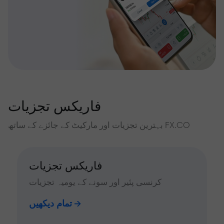
فاریکس تجزیات
بہترین تجزیات اور مارکیٹ کے جائزے کے ساتھ FX.CO
فاریکس تجزیات
کرنسی پئیر اور سونے کے یومیہ تجزیات
تمام دیکھیں