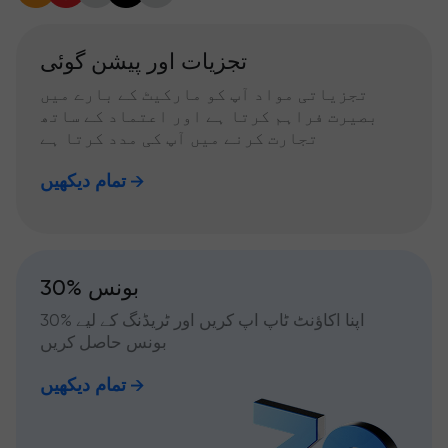
تجزیات اور پیشن گوئی
تجزیاتی مواد آپ کو مارکیٹ کے بارے میں
بصیرت فراہم کرتا ہے اور اعتماد کے ساتھ
تجارت کرنے میں آپ کی مدد کرتا ہے
تمام دیکھیں
30% بونس
اپنا اکاؤنٹ ٹاپ اپ کریں اور ٹریڈنگ کے لیے %30
بونس حاصل کریں
تمام دیکھیں