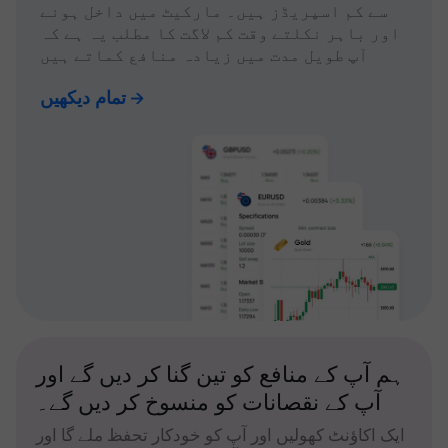
سے کم اسپریڈز ہیں۔ مارکیٹ میں داخل ہونے
اور باہر نکلتے وقت کم لاگت کا مطلب یہ ہے کہ
آپ طویل مدت میں زیادہ منافع کماتے ہیں
تمام دیکھیں
ہم آپ کے منافع کو تین گنا کر دیں گے اور
آپ کے نقصانات کو منسوخ کر دیں گے۔
ایک اکاؤنٹ کھولیں اور آپ کو خودکار تحفظ ملے گا اور