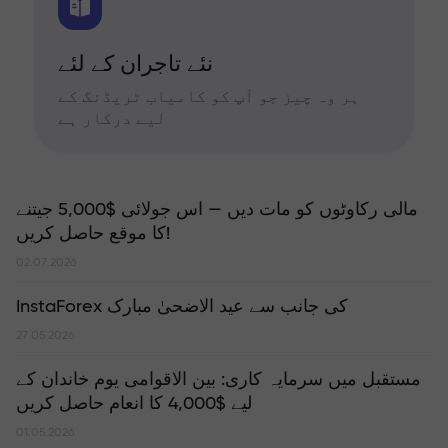
نئے تاجران کے لئے
ہر وہ چیز جو آپ کو کامیاب ٹریڈنگ کے
لیے درکار ہے
مالی رکاوٹوں کو مات دیں — اس جولائی $5,000 جیتنے
کا موقع حاصل کریں!
02.07.2026
InstaForex کی جانب سے عید الاضحیٰ مبارک
27.05.2026
مستقبل میں سرمایہ کاری: بین الاقوامی یوم خاندان کے
لیے $4,000 کا انعام حاصل کریں
01.05.2026