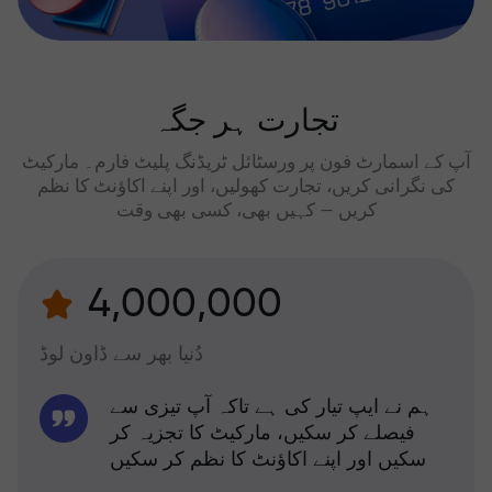
تجارت ہر جگہ
آپ کے اسمارٹ فون پر ورسٹائل ٹریڈنگ پلیٹ فارم۔ مارکیٹ
کی نگرانی کریں، تجارت کھولیں، اور اپنے اکاؤنٹ کا نظم
کریں — کہیں بھی، کسی بھی وقت
4,000,000
دُنیا بھر سے ڈاون لوڈ
ہم نے ایپ تیار کی ہے تاکہ آپ تیزی سے
فیصلے کر سکیں، مارکیٹ کا تجزیہ کر
سکیں اور اپنے اکاؤنٹ کا نظم کر سکیں