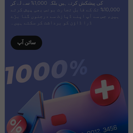
کی پیشکش کرتے ہیں بلکہ 1,000% سے لے کر
10,000% تک کے قابل تجارت بونس بھی پیش کرتے
ہیں، جس سے آپ اپنے ڈپازٹ سے درجنوں گنا بڑے
ڈرا ڈاؤن کو برداشت کر سکتے ہیں۔
سائن آپ