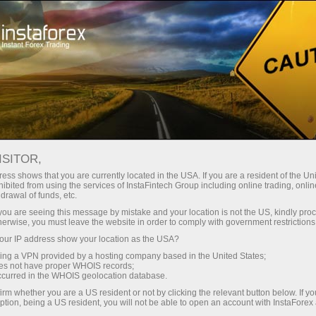
مختصر
سپریڈز — بڑا نفع
ISITOR,
ess shows that you are currently located in the USA. If you are a resident of the Uni
30% بونس
ibited from using the services of InstaFintech Group including online trading, online
انسٹا فاریکس کے ساتھ، آپ
drawal of funds, etc.
واقعی مسابقتی مواقع تک رسائی
ہر ڈیپازٹ پر
k you are seeing this message by mistake and your location is not the US, kindly pro
حاصل کرتے ہیں: 1:5000 تک کا فائدہ،
herwise, you must leave the website in order to comply with government restrictions
مارکیٹ میں کچھ بہترین اسپریڈز اور
ur IP address show your location as the USA?
رفتار
کمیشنز، اور ٹریڈنگ اسٹاک اور انڈیکس
sing a VPN provided by a hosting company based in the United States;
کے لیے فائدہ مند حالات۔
oes not have proper WHOIS records;
تجارت اور ہائی ویز پر
occurred in the WHOIS geolocation database.
irm whether you are a US resident or not by clicking the relevant button below. If y
ption, being a US resident, you will not be able to open an account with InstaForex
ہم نے ایک بونس سسٹم تیار کیا ہے جو
آپ کا اپنا گفٹ جیک پوٹ