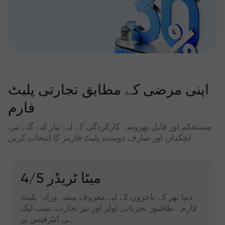
اپنی مرضی کے مطابق تجارتی پلیٹ
فارم
مستحکم اور قابل بھروسہ کارکردگی کے لیے تیار کیے گئے تیز،
لچکدار، اور صارف دوست پلیٹ فارمز کا انتخاب کریں
میٹا ٹریڈر 4/5
دنیا بھر کے تاجروں کے لیے معروف پیشہ ورانہ پلیٹ
فارم۔ طاقتور تجزیاتی ٹولز اور تیز تجارت، سب ایک
ہی انٹرفیس پر