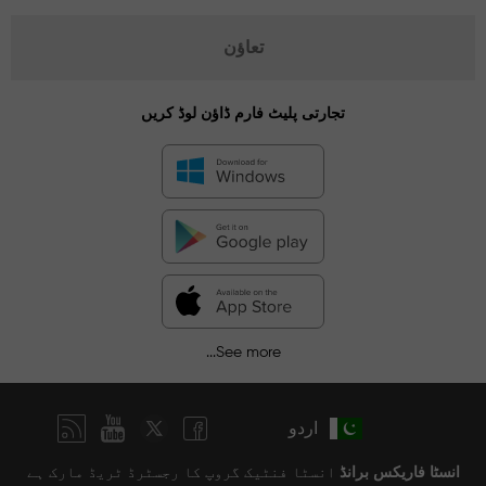
تعاؤن
تجارتی پلیٹ فارم ڈاؤن لوڈ کریں
See more...
اردو
انسٹا فاریکس برانڈ
انسٹا فنٹیک گروپ کا رجسٹرڈ ٹریڈ مارک ہے