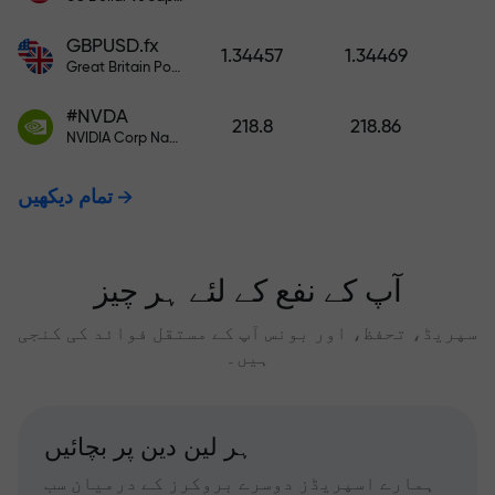
GBPUSD.fx
1.34457
1.34469
Great Britain Pound vs US Dollar
#NVDA
218.8
218.86
NVIDIA Corp Nasdaq Stock Exchange (Nasdaq) USD
تمام دیکھیں
آپ کے نفع کے لئے ہر چیز
سپریڈ، تحفظ، اور بونس آپ کے مستقل فوائد کی کنجی
ہیں۔
ہر لین دین پر بچائیں
ہمارے اسپریڈز دوسرے بروکرز کے درمیان سب