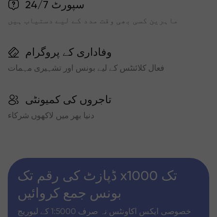
سپورٹ 24/7
ماہرین کسی بھی وقت مدد کے لیے دستیاب ہیں
وفاداری کے پروگرام
فعال کلائنٹس کے لیے بونس اور تشہیری مہمات
تاجروں کی کمیونٹی
دنیا بھر میں لاکھوں شرکاء
ڈپازٹ کی رقم تک x1000 تک
بونس جمع کروائیں
خصوصی ایکس اکاونٹس نہ صرف 1:5000 کے لیوریج