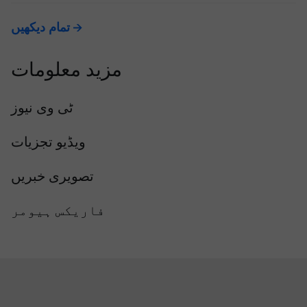
تمام دیکھیں
مزید معلومات
ٹی وی نیوز
ویڈیو تجزیات
تصویری خبریں
فاریکس ہیومر