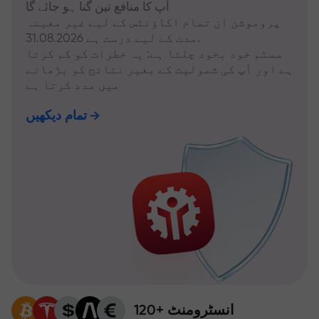
آپ کا منافع تین گنا ہو جائے گا
پروموشن ان تمام اکاؤنٹس کے لیے غیر معینہ
مدت کے لیے درست ہے 31.08.2026.
سسٹم خود بخود چلتا ہے: یہ خطرات کو کم کرتا
ہے اور آپ کی شمولیت کے بغیر نتائج کو بڑھانے
میں مدد کرتا ہے
تمام دیکھیں
120+ انسٹرومنٹ