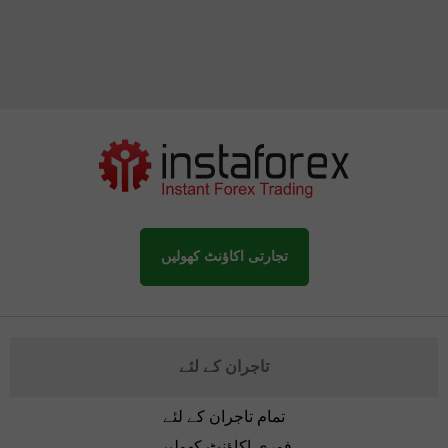
تجارتی اکاؤنٹ کھولیں
تاجران کے لئے
تمام تاجران کے لئے
فوری اکاؤنٹ کھولیں