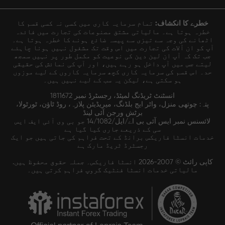
خطرے کا انکشاف:
تمام سرمایہ کاری میں کسی نہ کسی قسم کا
خطرہ ہوتا ہے۔ مالیاتی مشتق مصنوعات کی تجارت میں فائدہ
اٹھانے کی وجہ سے تیزی سے پیسہ ضائع ہونے کا خطرہ ہوتا ہے۔
آپ کو ان آلات کی تجارت میں اس وقت تک مشغول نہیں ہونا چاہئے
جب تک کہ آپ ان لین دین کی نوعیت کو مکمل طور پر نہیں سمجھ
لیتے جس میں آپ داخل ہو رہے ہیں، اور آپ کی نمائش کی حقیقی
حد۔ اس قسم کی سرمایہ کاری کچھ سرمایہ کاروں کے لیے موزوں
ہو سکتی ہے، لیکن یہ سب کے لیے نہیں ہیں۔
انسٹنٹ ٹریڈنگ لمیٹڈ، رجسٹرڈ نمبر 1811672
پتہ: چوتھی منزل، واٹر ایج بلڈنگ، میریڈیئن پلازہ، روڈ ٹاؤن، ٹورٹولا،
برٹش ورجن آئی لینڈ
لائسنس نمبر ایس آئی بی اے/ایل/14/1082 جو بی وی آئی ایف ایس
سی کے ذریعے جاری کیا گیا ہے
خدمات انسٹا فاریکس برانڈ کے تحت فراہم کی جاتی ہیں جو ایک
رجسٹرڈ ٹریڈ مارک ہے
کاپی رائٹ © 2007-2026 انسٹا فاریکس۔ جملہ حقوق محفوظ ہیں.
مالیاتی خدمات انسٹا فنٹیک گروپ فراہم کرتی ہیں۔