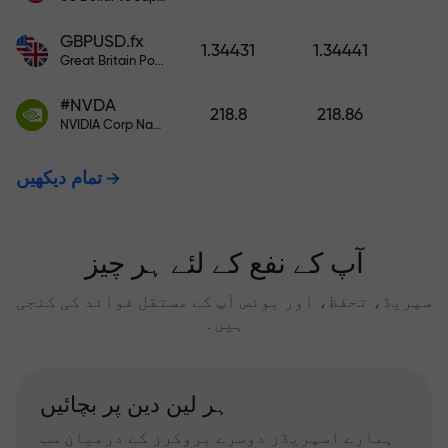
GBPUSD.fx
1.34431
1.34441
Great Britain Pound vs US Dollar
#NVDA
218.8
218.86
NVIDIA Corp Nasdaq Stock Exchange (Nasdaq) USD
تمام دیکھیں
آپ کے نفع کے لئے ہر چیز
سپریڈ، تحفظ، اور بونس آپ کے مستقل فوائد کی کنجی
ہیں۔
ہر لین دین پر بچائیں
ہمارے اسپریڈز دوسرے بروکرز کے درمیان سب