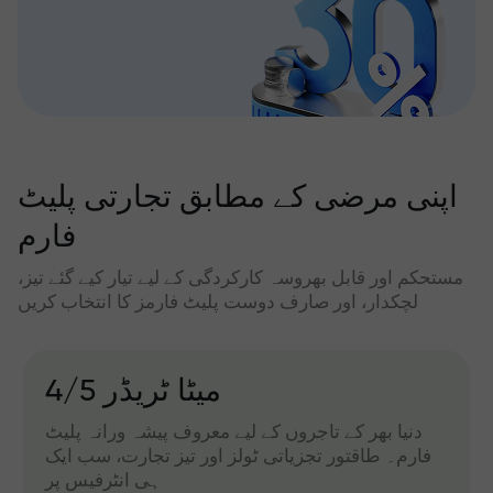
اپنی مرضی کے مطابق تجارتی پلیٹ
فارم
مستحکم اور قابل بھروسہ کارکردگی کے لیے تیار کیے گئے تیز،
لچکدار، اور صارف دوست پلیٹ فارمز کا انتخاب کریں
میٹا ٹریڈر 4/5
دنیا بھر کے تاجروں کے لیے معروف پیشہ ورانہ پلیٹ
فارم۔ طاقتور تجزیاتی ٹولز اور تیز تجارت، سب ایک
ہی انٹرفیس پر