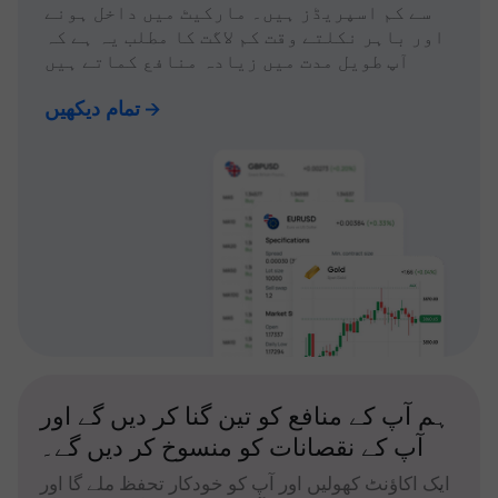
سے کم اسپریڈز ہیں۔ مارکیٹ میں داخل ہونے
اور باہر نکلتے وقت کم لاگت کا مطلب یہ ہے کہ
آپ طویل مدت میں زیادہ منافع کماتے ہیں
تمام دیکھیں
ہم آپ کے منافع کو تین گنا کر دیں گے اور
آپ کے نقصانات کو منسوخ کر دیں گے۔
ایک اکاؤنٹ کھولیں اور آپ کو خودکار تحفظ ملے گا اور