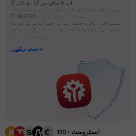
آپ کا منافع تین گنا ہو جائے گا
پروموشن ان تمام اکاؤنٹس کے لیے غیر معینہ
مدت کے لیے درست ہے 31.08.2026.
سسٹم خود بخود چلتا ہے: یہ خطرات کو کم کرتا
ہے اور آپ کی شمولیت کے بغیر نتائج کو بڑھانے
میں مدد کرتا ہے
تمام دیکھیں
120+ انسٹرومنٹ