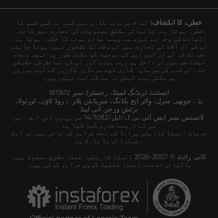
خطرے کا انکشاف:
تمام سرمایہ کاری میں کسی نہ کسی قسم کا
خطرہ ہوتا ہے۔ مالیاتی مشتق مصنوعات کی تجارت میں فائدہ
اٹھانے کی وجہ سے تیزی سے پیسہ ضائع ہونے کا خطرہ ہوتا ہے۔
آپ کو ان آلات کی تجارت میں اس وقت تک مشغول نہیں ہونا چاہئے
جب تک کہ آپ ان لین دین کی نوعیت کو مکمل طور پر نہیں سمجھ
لیتے جس میں آپ داخل ہو رہے ہیں، اور آپ کی نمائش کی حقیقی
حد۔ اس قسم کی سرمایہ کاری کچھ سرمایہ کاروں کے لیے موزوں
ہو سکتی ہے، لیکن یہ سب کے لیے نہیں ہیں۔
انسٹنٹ ٹریڈنگ لمیٹڈ، رجسٹرڈ نمبر 1811672
پتہ: چوتھی منزل، واٹر ایج بلڈنگ، میریڈیئن پلازہ، روڈ ٹاؤن، ٹورٹولا،
برٹش ورجن آئی لینڈ
لائسنس نمبر ایس آئی بی اے/ایل/14/1082 جو بی وی آئی ایف ایس
سی کے ذریعے جاری کیا گیا ہے
خدمات انسٹا فاریکس برانڈ کے تحت فراہم کی جاتی ہیں جو ایک
رجسٹرڈ ٹریڈ مارک ہے
کاپی رائٹ © 2007-2026 انسٹا فاریکس۔ جملہ حقوق محفوظ ہیں.
مالیاتی خدمات انسٹا فنٹیک گروپ فراہم کرتی ہیں۔