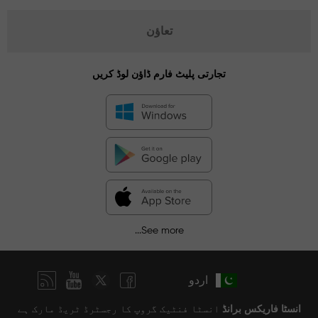
تعاؤن
تجارتی پلیٹ فارم ڈاؤن لوڈ کریں
See more...
اردو
انسٹا فاریکس برانڈ
انسٹا فنٹیک گروپ کا رجسٹرڈ ٹریڈ مارک ہے