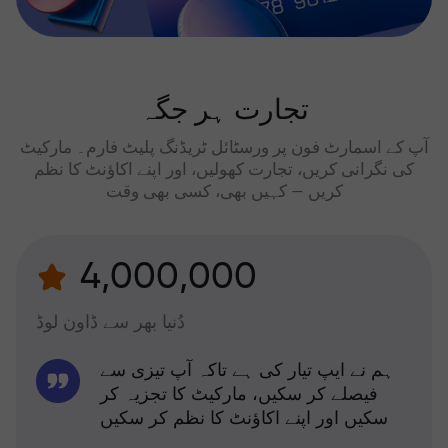
تجارت ہر جگہ
آپ کے اسمارٹ فون پر ورسٹائل ٹریڈنگ پلیٹ فارم۔ مارکیٹ
کی نگرانی کریں، تجارت کھولیں، اور اپنے اکاؤنٹ کا نظم
کریں — کہیں بھی، کسی بھی وقت
4,000,000
دُنیا بھر سے ڈاون لوڈ
ہم نے ایپ تیار کی ہے تاکہ آپ تیزی سے
فیصلے کر سکیں، مارکیٹ کا تجزیہ کر
سکیں اور اپنے اکاؤنٹ کا نظم کر سکیں