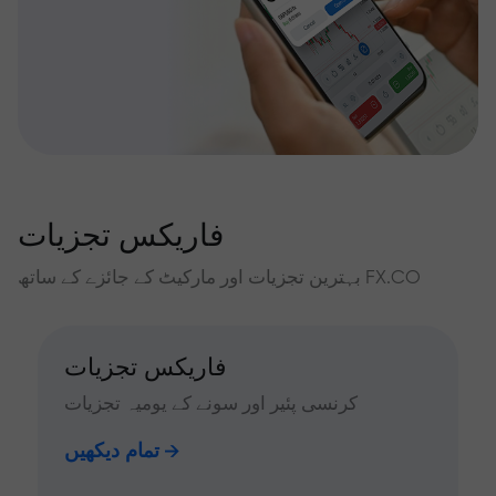
فاریکس تجزیات
بہترین تجزیات اور مارکیٹ کے جائزے کے ساتھ FX.CO
فاریکس تجزیات
کرنسی پئیر اور سونے کے یومیہ تجزیات
تمام دیکھیں