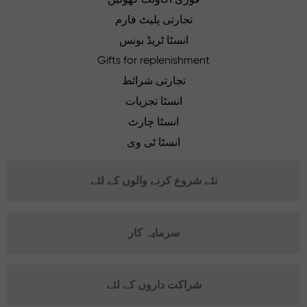
تجارتی پلیٹ فارم
انسٹا ٹریڈ بونس
Gifts for replenishment
تجارتی شرائط
انسٹا تجزیات
انسٹا چارٹ
انسٹا ٹی وی
نئے شروع کرنے والوں کے لئے
سرمایہ کار
شراکت داروں کے لئے