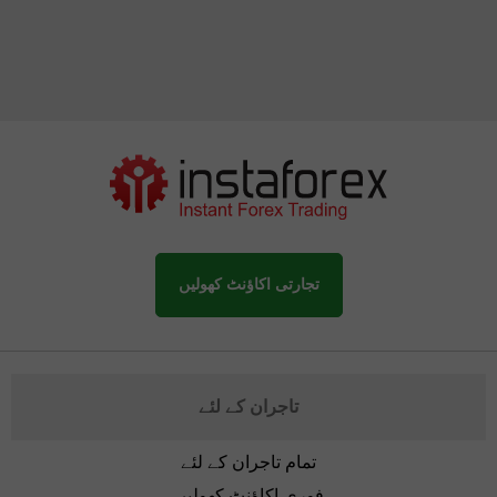
تجارتی اکاؤنٹ کھولیں
تاجران کے لئے
تمام تاجران کے لئے
فوری اکاؤنٹ کھولیں