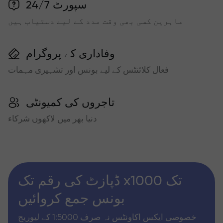
سپورٹ 24/7
ماہرین کسی بھی وقت مدد کے لیے دستیاب ہیں
وفاداری کے پروگرام
فعال کلائنٹس کے لیے بونس اور تشہیری مہمات
تاجروں کی کمیونٹی
دنیا بھر میں لاکھوں شرکاء
ڈپازٹ کی رقم تک x1000 تک
بونس جمع کروائیں
خصوصی ایکس اکاونٹس نہ صرف 1:5000 کے لیوریج