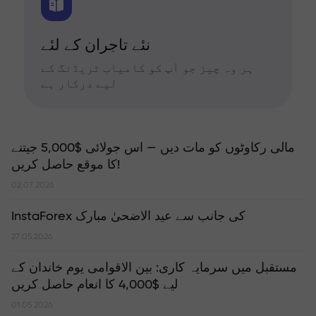
نئے تاجران کے لئے
ہر وہ چیز جو آپ کو کامیاب ٹریڈنگ کے
لیے درکار ہے
مالی رکاوٹوں کو مات دیں — اس جولائی $5,000 جیتنے
کا موقع حاصل کریں!
02.07.2026
InstaForex کی جانب سے عید الاضحیٰ مبارک
27.05.2026
مستقبل میں سرمایہ کاری: بین الاقوامی یوم خاندان کے
لیے $4,000 کا انعام حاصل کریں
01.05.2026