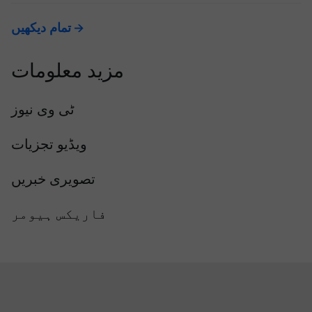
تمام دیکھیں
مزید معلومات
ٹی وی نیوز
ویڈیو تجزیات
تصویری خبریں
فاریکس ہیومر