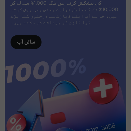
کی پیشکش کرتے ہیں بلکہ 1,000% سے لے کر
10,000% تک کے قابل تجارت بونس بھی پیش کرتے
ہیں، جس سے آپ اپنے ڈپازٹ سے درجنوں گنا بڑے
ڈرا ڈاؤن کو برداشت کر سکتے ہیں۔
سائن آپ