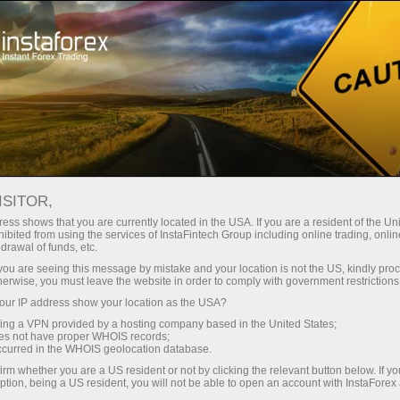
مختصر
سپریڈز — بڑا نفع
ISITOR,
ess shows that you are currently located in the USA. If you are a resident of the Uni
30% بونس
ibited from using the services of InstaFintech Group including online trading, online
انسٹا فاریکس کے ساتھ، آپ
drawal of funds, etc.
واقعی مسابقتی مواقع تک رسائی
ہر ڈیپازٹ پر
k you are seeing this message by mistake and your location is not the US, kindly pro
حاصل کرتے ہیں: 1:5000 تک کا فائدہ،
herwise, you must leave the website in order to comply with government restrictions
مارکیٹ میں کچھ بہترین اسپریڈز اور
ur IP address show your location as the USA?
رفتار
کمیشنز، اور ٹریڈنگ اسٹاک اور انڈیکس
sing a VPN provided by a hosting company based in the United States;
کے لیے فائدہ مند حالات۔
oes not have proper WHOIS records;
تجارت اور ہائی ویز پر
occurred in the WHOIS geolocation database.
irm whether you are a US resident or not by clicking the relevant button below. If y
ption, being a US resident, you will not be able to open an account with InstaForex
ہم نے ایک بونس سسٹم تیار کیا ہے جو
آپ کا اپنا گفٹ جیک پوٹ