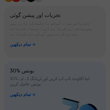
تجزیات اور پیشن گوئی
تجزیاتی مواد آپ کو مارکیٹ کے بارے میں
بصیرت فراہم کرتا ہے اور اعتماد کے ساتھ
تجارت کرنے میں آپ کی مدد کرتا ہے
تمام دیکھیں
30% بونس
اپنا اکاؤنٹ ٹاپ اپ کریں اور ٹریڈنگ کے لیے %30
بونس حاصل کریں
تمام دیکھیں