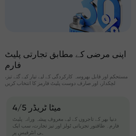
اپنی مرضی کے مطابق تجارتی پلیٹ
فارم
مستحکم اور قابل بھروسہ کارکردگی کے لیے تیار کیے گئے تیز،
لچکدار، اور صارف دوست پلیٹ فارمز کا انتخاب کریں
میٹا ٹریڈر 4/5
دنیا بھر کے تاجروں کے لیے معروف پیشہ ورانہ پلیٹ
فارم۔ طاقتور تجزیاتی ٹولز اور تیز تجارت، سب ایک
ہی انٹرفیس پر