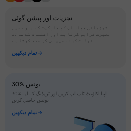
تجزیات اور پیشن گوئی
تجزیاتی مواد آپ کو مارکیٹ کے بارے میں
بصیرت فراہم کرتا ہے اور اعتماد کے ساتھ
تجارت کرنے میں آپ کی مدد کرتا ہے
تمام دیکھیں
30% بونس
اپنا اکاؤنٹ ٹاپ اپ کریں اور ٹریڈنگ کے لیے %30
بونس حاصل کریں
تمام دیکھیں