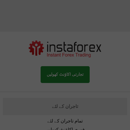
تجارتی اکاؤنٹ کھولیں
تاجران کے لئے
تمام تاجران کے لئے
فوری اکاؤنٹ کھولیں