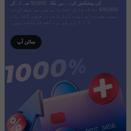
کی پیشکش کرتے ہیں بلکہ 1,000% سے لے کر
10,000% تک کے قابل تجارت بونس بھی پیش کرتے
ہیں، جس سے آپ اپنے ڈپازٹ سے درجنوں گنا بڑے
ڈرا ڈاؤن کو برداشت کر سکتے ہیں۔
سائن آپ