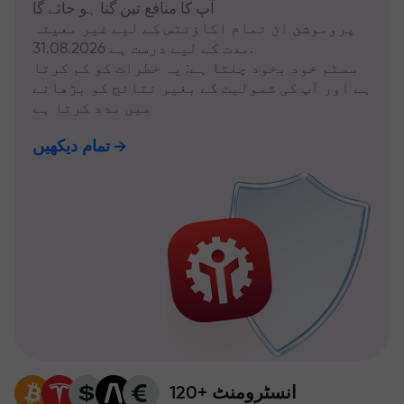
آپ کا منافع تین گنا ہو جائے گا
پروموشن ان تمام اکاؤنٹس کے لیے غیر معینہ
مدت کے لیے درست ہے 31.08.2026.
سسٹم خود بخود چلتا ہے: یہ خطرات کو کم کرتا
ہے اور آپ کی شمولیت کے بغیر نتائج کو بڑھانے
میں مدد کرتا ہے
تمام دیکھیں
120+ انسٹرومنٹ