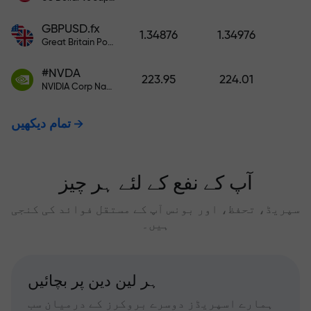
GBPUSD.fx
1.34876
1.34976
Great Britain Pound vs US Dollar
#NVDA
223.95
224.01
NVIDIA Corp Nasdaq Stock Exchange (Nasdaq) USD
تمام دیکھیں
آپ کے نفع کے لئے ہر چیز
سپریڈ، تحفظ، اور بونس آپ کے مستقل فوائد کی کنجی
ہیں۔
ہر لین دین پر بچائیں
ہمارے اسپریڈز دوسرے بروکرز کے درمیان سب