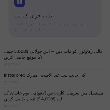
نئے تاجران کے لئے
ہر وہ چیز جو آپ کو کامیاب ٹریڈنگ کے
لیے درکار ہے
مالی رکاوٹوں کو مات دیں — اس جولائی $5,000 جیتنے
کا موقع حاصل کریں!
02.07.2026
InstaForex کی جانب سے عید الاضحیٰ مبارک
27.05.2026
مستقبل میں سرمایہ کاری: بین الاقوامی یوم خاندان کے
لیے $4,000 کا انعام حاصل کریں
01.05.2026