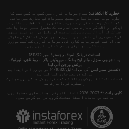
خطرے کا انکشاف:
تمام سرمایہ کاری میں کسی نہ کسی قسم کا
خطرہ ہوتا ہے۔ مالیاتی مشتق مصنوعات کی تجارت میں فائدہ
اٹھانے کی وجہ سے تیزی سے پیسہ ضائع ہونے کا خطرہ ہوتا ہے۔
آپ کو ان آلات کی تجارت میں اس وقت تک مشغول نہیں ہونا چاہئے
جب تک کہ آپ ان لین دین کی نوعیت کو مکمل طور پر نہیں سمجھ
لیتے جس میں آپ داخل ہو رہے ہیں، اور آپ کی نمائش کی حقیقی
حد۔ اس قسم کی سرمایہ کاری کچھ سرمایہ کاروں کے لیے موزوں
ہو سکتی ہے، لیکن یہ سب کے لیے نہیں ہیں۔
انسٹنٹ ٹریڈنگ لمیٹڈ، رجسٹرڈ نمبر 1811672
پتہ: چوتھی منزل، واٹر ایج بلڈنگ، میریڈیئن پلازہ، روڈ ٹاؤن، ٹورٹولا،
برٹش ورجن آئی لینڈ
لائسنس نمبر ایس آئی بی اے/ایل/14/1082 جو بی وی آئی ایف ایس
سی کے ذریعے جاری کیا گیا ہے
خدمات انسٹا فاریکس برانڈ کے تحت فراہم کی جاتی ہیں جو ایک
رجسٹرڈ ٹریڈ مارک ہے
کاپی رائٹ © 2007-2026 انسٹا فاریکس۔ جملہ حقوق محفوظ ہیں.
مالیاتی خدمات انسٹا فنٹیک گروپ فراہم کرتی ہیں۔