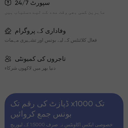
سپورٹ 24/7
ماہرین کسی بھی وقت مدد کے لیے دستیاب ہیں
وفاداری کے پروگرام
فعال کلائنٹس کے لیے بونس اور تشہیری مہمات
تاجروں کی کمیونٹی
دنیا بھر میں لاکھوں شرکاء
ڈپازٹ کی رقم تک x1000 تک
بونس جمع کروائیں
خصوصی ایکس اکاونٹس نہ صرف 1:5000 کے لیوریج