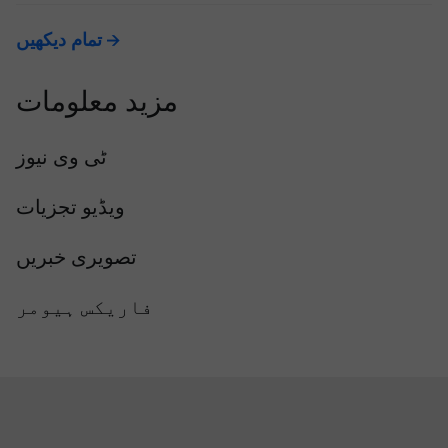
تمام دیکھیں
مزید معلومات
ٹی وی نیوز
ویڈیو تجزیات
تصویری خبریں
فاریکس ہیومر