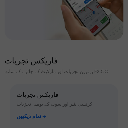
فاریکس تجزیات
بہترین تجزیات اور مارکیٹ کے جائزے کے ساتھ FX.CO
فاریکس تجزیات
کرنسی پئیر اور سونے کے یومیہ تجزیات
تمام دیکھیں