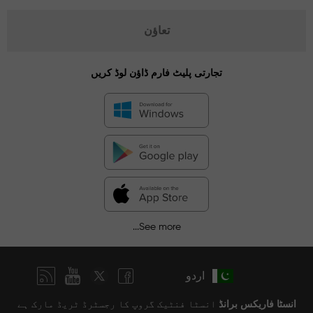
تعاؤن
تجارتی پلیٹ فارم ڈاؤن لوڈ کریں
See more...
اردو
انسٹا فاریکس برانڈ
انسٹا فنٹیک گروپ کا رجسٹرڈ ٹریڈ مارک ہے