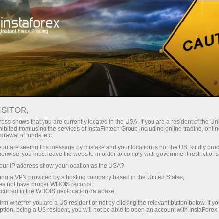
مختصر
سپریڈز — بڑا نفع
ISITOR,
ess shows that you are currently located in the USA. If you are a resident of the Uni
30% بونس
ibited from using the services of InstaFintech Group including online trading, online
انسٹا فاریکس کے ساتھ، آپ
drawal of funds, etc.
واقعی مسابقتی مواقع تک رسائی
ہر ڈیپازٹ پر
k you are seeing this message by mistake and your location is not the US, kindly pro
حاصل کرتے ہیں: 1:5000 تک کا فائدہ،
herwise, you must leave the website in order to comply with government restrictions
مارکیٹ میں کچھ بہترین اسپریڈز اور
ur IP address show your location as the USA?
رفتار
کمیشنز، اور ٹریڈنگ اسٹاک اور انڈیکس
sing a VPN provided by a hosting company based in the United States;
کے لیے فائدہ مند حالات۔
oes not have proper WHOIS records;
تجارت اور ہائی ویز پر
occurred in the WHOIS geolocation database.
irm whether you are a US resident or not by clicking the relevant button below. If y
ption, being a US resident, you will not be able to open an account with InstaForex
ہم نے ایک بونس سسٹم تیار کیا ہے جو
آپ کا اپنا گفٹ جیک پوٹ