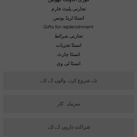
تجارتی پلیٹ فارم
انسٹا ٹریڈ بونس
Gifts for replenishment
تجارتی شرائط
انسٹا تجزیات
انسٹا چارٹ
انسٹا ٹی وی
نئے شروع کرنے والوں کے لئے
سرمایہ کار
شراکت داروں کے لئے