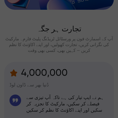
تجارت ہر جگہ
آپ کے اسمارٹ فون پر ورسٹائل ٹریڈنگ پلیٹ فارم۔ مارکیٹ
کی نگرانی کریں، تجارت کھولیں، اور اپنے اکاؤنٹ کا نظم
کریں — کہیں بھی، کسی بھی وقت
4,000,000
دُنیا بھر سے ڈاون لوڈ
ہم نے ایپ تیار کی ہے تاکہ آپ تیزی سے
فیصلے کر سکیں، مارکیٹ کا تجزیہ کر
سکیں اور اپنے اکاؤنٹ کا نظم کر سکیں