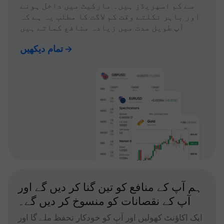
سے کم اسپریڈز ہیں۔ مارکیٹ میں داخل ہونے
اور باہر نکلتے وقت کم لاگت کا مطلب یہ ہے کہ
آپ طویل مدت میں زیادہ منافع کماتے ہیں
تمام دیکھیں
ہم آپ کے منافع کو تین گنا کر دیں گے اور
آپ کے نقصانات کو منسوخ کر دیں گے۔
ایک اکاؤنٹ کھولیں اور آپ کو خودکار تحفظ ملے گا اور