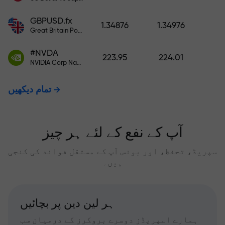
GBPUSD.fx
1.34876
1.34976
Great Britain Pound vs US Dollar
#NVDA
223.95
224.01
NVIDIA Corp Nasdaq Stock Exchange (Nasdaq) USD
تمام دیکھیں
آپ کے نفع کے لئے ہر چیز
سپریڈ، تحفظ، اور بونس آپ کے مستقل فوائد کی کنجی
ہیں۔
ہر لین دین پر بچائیں
ہمارے اسپریڈز دوسرے بروکرز کے درمیان سب