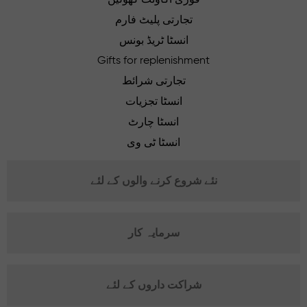
تجارتی پلیٹ فارم
انسٹا ٹریڈ بونس
Gifts for replenishment
تجارتی شرائط
انسٹا تجزیات
انسٹا چارٹ
انسٹا ٹی وی
نئے شروع کرنے والوں کے لئے
سرمایہ کار
شراکت داروں کے لئے