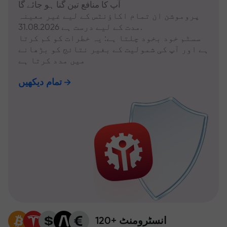
آپ کا منافع تین گنا ہو جائے گا
پروموشن ان تمام اکاؤنٹس کے لیے غیر معینہ
مدت کے لیے درست ہے 31.08.2026.
سسٹم خود بخود چلتا ہے: یہ خطرات کو کم کرتا
ہے اور آپ کی شمولیت کے بغیر نتائج کو بڑھانے
میں مدد کرتا ہے
تمام دیکھیں
120+ انسٹرومنٹ