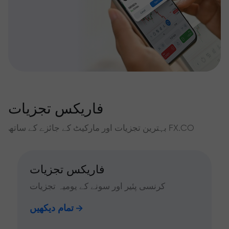
فاریکس تجزیات
بہترین تجزیات اور مارکیٹ کے جائزے کے ساتھ FX.CO
فاریکس تجزیات
کرنسی پئیر اور سونے کے یومیہ تجزیات
تمام دیکھیں