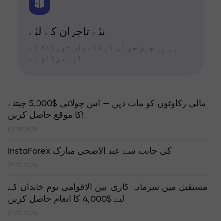
نئے تاجران کے لئے
ہر وہ چیز جو آپ کو کامیاب ٹریڈنگ کے
لیے درکار ہے
مالی رکاوٹوں کو مات دیں — اس جولائی $5,000 جیتنے
کا موقع حاصل کریں!
02.07.2026
InstaForex کی جانب سے عید الاضحیٰ مبارک
27.05.2026
مستقبل میں سرمایہ کاری: بین الاقوامی یوم خاندان کے
لیے $4,000 کا انعام حاصل کریں
01.05.2026