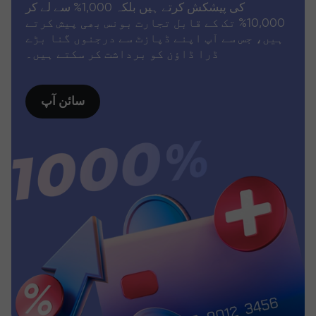
کی پیشکش کرتے ہیں بلکہ 1,000% سے لے کر
10,000% تک کے قابل تجارت بونس بھی پیش کرتے
ہیں، جس سے آپ اپنے ڈپازٹ سے درجنوں گنا بڑے
ڈرا ڈاؤن کو برداشت کر سکتے ہیں۔
سائن آپ