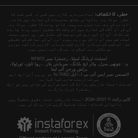
خطرے کا انکشاف:
تمام سرمایہ کاری میں کسی نہ کسی قسم کا
خطرہ ہوتا ہے۔ مالیاتی مشتق مصنوعات کی تجارت میں فائدہ
اٹھانے کی وجہ سے تیزی سے پیسہ ضائع ہونے کا خطرہ ہوتا ہے۔
آپ کو ان آلات کی تجارت میں اس وقت تک مشغول نہیں ہونا چاہئے
جب تک کہ آپ ان لین دین کی نوعیت کو مکمل طور پر نہیں سمجھ
لیتے جس میں آپ داخل ہو رہے ہیں، اور آپ کی نمائش کی حقیقی
حد۔ اس قسم کی سرمایہ کاری کچھ سرمایہ کاروں کے لیے موزوں
ہو سکتی ہے، لیکن یہ سب کے لیے نہیں ہیں۔
انسٹنٹ ٹریڈنگ لمیٹڈ، رجسٹرڈ نمبر 1811672
پتہ: چوتھی منزل، واٹر ایج بلڈنگ، میریڈیئن پلازہ، روڈ ٹاؤن، ٹورٹولا،
برٹش ورجن آئی لینڈ
لائسنس نمبر ایس آئی بی اے/ایل/14/1082 جو بی وی آئی ایف ایس
سی کے ذریعے جاری کیا گیا ہے
خدمات انسٹا فاریکس برانڈ کے تحت فراہم کی جاتی ہیں جو ایک
رجسٹرڈ ٹریڈ مارک ہے
کاپی رائٹ © 2007-2026 انسٹا فاریکس۔ جملہ حقوق محفوظ ہیں.
مالیاتی خدمات انسٹا فنٹیک گروپ فراہم کرتی ہیں۔