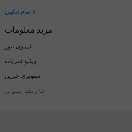
تمام دیکھیں
مزید معلومات
ٹی وی نیوز
ویڈیو تجزیات
تصویری خبریں
فاریکس ہیومر