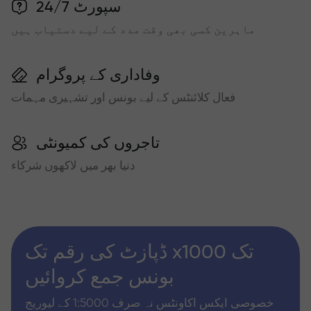
سپورٹ 24/7
ماہرین کسی بھی وقت مدد کے لیے دستیاب ہیں
وفاداری کے پروگرام
فعال کلائنٹس کے لیے بونس اور تشہیری مہمات
تاجروں کی کمیونٹی
دنیا بھر میں لاکھوں شرکاء
ڈپازٹ کی رقم تک x1000 تک
بونس جمع کروائیں
خصوصی ایکس اکاونٹس نہ صرف 1:5000 کے لیوریج