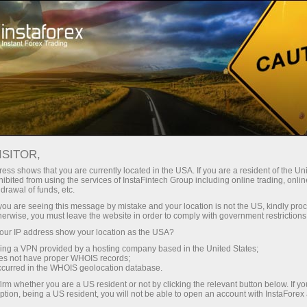
مختصر
سپریڈز — بڑا نفع
ISITOR,
ess shows that you are currently located in the USA. If you are a resident of the Uni
30% بونس
ibited from using the services of InstaFintech Group including online trading, online
انسٹا فاریکس کے ساتھ، آپ
drawal of funds, etc.
واقعی مسابقتی مواقع تک رسائی
ہر ڈیپازٹ پر
k you are seeing this message by mistake and your location is not the US, kindly pro
حاصل کرتے ہیں: 1:5000 تک کا فائدہ،
herwise, you must leave the website in order to comply with government restrictions
مارکیٹ میں کچھ بہترین اسپریڈز اور
ur IP address show your location as the USA?
رفتار
کمیشنز، اور ٹریڈنگ اسٹاک اور انڈیکس
sing a VPN provided by a hosting company based in the United States;
کے لیے فائدہ مند حالات۔
oes not have proper WHOIS records;
تجارت اور ہائی ویز پر
occurred in the WHOIS geolocation database.
irm whether you are a US resident or not by clicking the relevant button below. If y
ption, being a US resident, you will not be able to open an account with InstaForex
ہم نے ایک بونس سسٹم تیار کیا ہے جو
آپ کا اپنا گفٹ جیک پوٹ