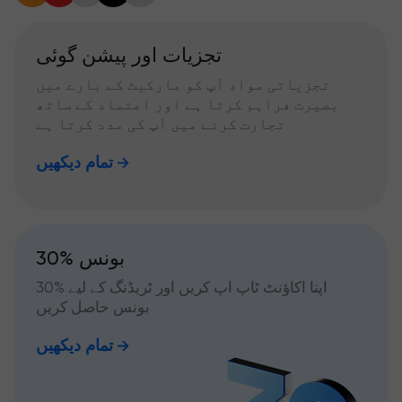
تجزیات اور پیشن گوئی
تجزیاتی مواد آپ کو مارکیٹ کے بارے میں
بصیرت فراہم کرتا ہے اور اعتماد کے ساتھ
تجارت کرنے میں آپ کی مدد کرتا ہے
تمام دیکھیں
30% بونس
اپنا اکاؤنٹ ٹاپ اپ کریں اور ٹریڈنگ کے لیے %30
بونس حاصل کریں
تمام دیکھیں