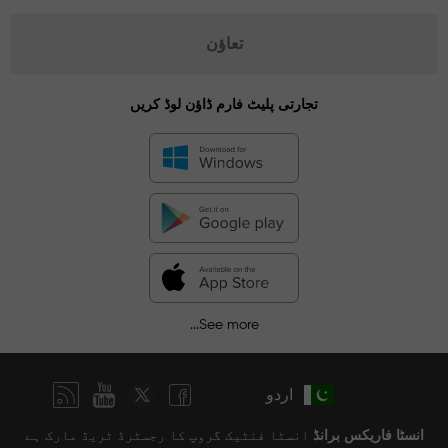
تعاؤن
تجارتی پلیٹ فارم ڈاؤن لوڈ کریں
See more...
اردو
انسٹا فاریکس برانڈ
انسٹا فنٹیک گروپ کا رجسٹرڈ ٹریڈ مارک ہے