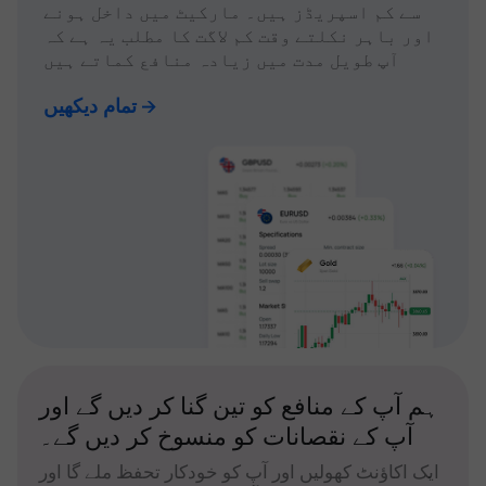
سے کم اسپریڈز ہیں۔ مارکیٹ میں داخل ہونے
اور باہر نکلتے وقت کم لاگت کا مطلب یہ ہے کہ
آپ طویل مدت میں زیادہ منافع کماتے ہیں
تمام دیکھیں
ہم آپ کے منافع کو تین گنا کر دیں گے اور
آپ کے نقصانات کو منسوخ کر دیں گے۔
ایک اکاؤنٹ کھولیں اور آپ کو خودکار تحفظ ملے گا اور