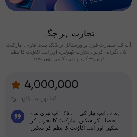
تجارت ہر جگہ
آپ کے اسمارٹ فون پر ورسٹائل ٹریڈنگ پلیٹ فارم۔ مارکیٹ
کی نگرانی کریں، تجارت کھولیں، اور اپنے اکاؤنٹ کا نظم
کریں — کہیں بھی، کسی بھی وقت
4,000,000
دُنیا بھر سے ڈاون لوڈ
ہم نے ایپ تیار کی ہے تاکہ آپ تیزی سے
فیصلے کر سکیں، مارکیٹ کا تجزیہ کر
سکیں اور اپنے اکاؤنٹ کا نظم کر سکیں