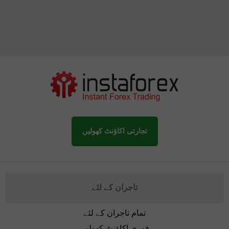
تجارتی اکاؤنٹ کھولیں
تاجران کے لئے
تمام تاجران کے لئے
فوری اکاؤنٹ کھولیں