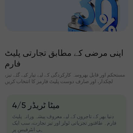
اپنی مرضی کے مطابق تجارتی پلیٹ
فارم
مستحکم اور قابل بھروسہ کارکردگی کے لیے تیار کیے گئے تیز،
لچکدار، اور صارف دوست پلیٹ فارمز کا انتخاب کریں
میٹا ٹریڈر 4/5
دنیا بھر کے تاجروں کے لیے معروف پیشہ ورانہ پلیٹ
فارم۔ طاقتور تجزیاتی ٹولز اور تیز تجارت، سب ایک
ہی انٹرفیس پر