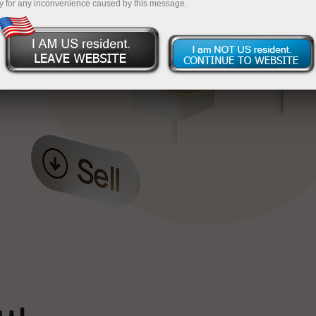
y for any inconvenience caused by this message.
خ
ٹ
سپ