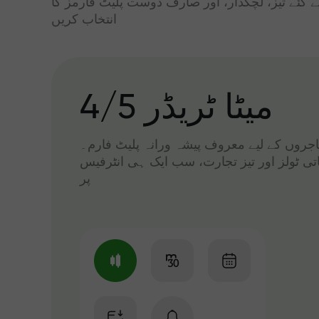
ے گئے تیز، لچکدار، اور صارف دوست پلیٹ فارمز کا
انتخاب کریں
میٹا ٹریڈر 4/5
 تاجروں کے لیے معروف پیشہ ورانہ پلیٹ فارم۔
اتی ٹولز اور تیز تجارت، سب ایک ہی انٹرفیس
پر