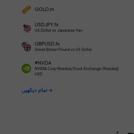
GOLD.m
فنڈز جمع کریں اور اپنے ڈپازٹ سے 1,000 گنا بڑا
بونس وصول کریں۔ X1000 کوئی ٹائپنگ
USDJPY.fx
ت - ہم آپ کے
نہیں ہے۔ ڈپازٹ جتنا بڑا ہوگا، اتنا
US Dollar vs Japanese Yen
ہی زیادہ ضرب ہوگا۔
GBPUSD.fx
ت دیتے ہیں۔
Great Britain Pound vs US Dollar
#NVDA
NVIDIA Corp Nasdaq Stock Exchange (Nasdaq)
X1000 تک کا بونس — مارکیٹ میں
USD
تمام دیکھیں
سے بڑا ضرب