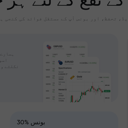
کے نفع کے لئے ہر چ
ڈ، تحفظ، اور بونس آپ کے مستقل فوائد کی کنجی ہ
ہمارے 
اسپ
نکلتے وق
30% بونس