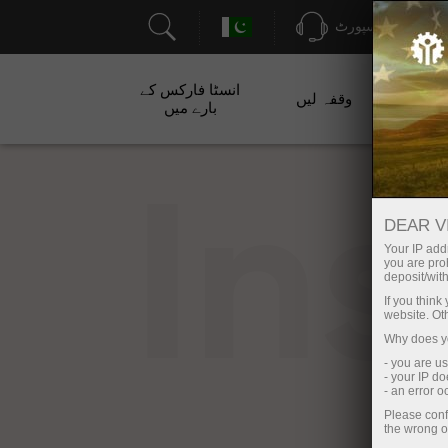
سپورٹ
انسٹا فارکس کے
ت
وقفہ لیں
بارے میں
In
DEAR V
Your IP addr
you are proh
deposit/with
If you thin
website. Ot
Why does yo
- you are u
- your IP d
- an error 
Please conf
the wrong o