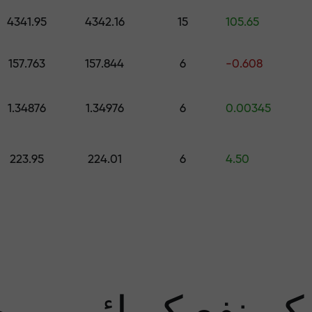
اپنے اکاونٹ میں جمع کروائیں $333 — اور حاصل کریں تک کا تحفہ $1,500
4341.95
4342.16
15
105.65
رے سے پاک تجار
157.763
157.844
6
-0.608
1.34876
1.34976
6
0.00345
منافع کی ضمان
223.95
224.01
6
4.50
سب 