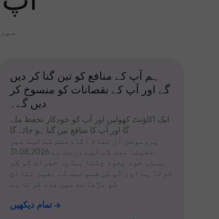
آپ 
سپری
ہم آپ کے منافع کو تین گنا کر دیں
گے اور آپ کے نقصانات کو منسوخ کر
دیں گے۔
ایک اکاؤنٹ کھولیں اور آپ کو خودکار تحفظ ملے
گا اور آپ کا منافع تین گنا ہو جائے گا
پروموشن ان تمام اکاؤنٹس کے لیے غیر
معینہ مدت کے لیے درست ہے 31.08.2026.
سسٹم خود بخود چلتا ہے: یہ خطرات کو کم
کرتا ہے اور آپ کی شمولیت کے بغیر نتائج
کو بڑھانے میں مدد کرتا ہے
تمام دیکھیں