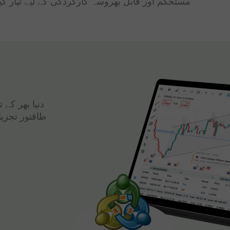
مستحکم اور قابل بھروسہ کارکردگی کے لیے تیار کی
دنیا بھر کے
طاقتور تجزی