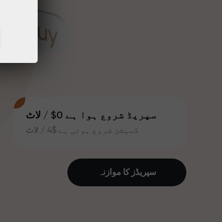
سپریڈ شروع ہوا ہے 0$ / لاٹ
کمیشن شروع ہوتی ہے $4 / لاٹ
سپریڈز کا موازنہ