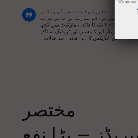
We are sorr
انسٹا فاریکس کے ساتھ، آپ واقعی
مسابقتی مواقع تک رسائی حاصل کرتے
ہیں: 1:5000 تک کا فائدہ، مارکیٹ میں کچھ
بہترین اسپریڈز اور کمیشنز، اور ٹریڈنگ اسٹاک
اور انڈیکس کے لیے فائدہ مند حالات۔
ہم نے ایک بونس سسٹم تیار کیا ہے جو ٹریڈنگ
کو مزید دلکش بناتا ہے۔ ہر انسٹا فاریکس
ا
کلائنٹ اپنے ڈپازٹ پر 30% تک کا بونس حاصل
کر سکتا ہے اور دیگر پروموشنز اور
صوصی پیشکشوں سے فائدہ اٹھا سکتا ہے۔
مختصر
ریک کی رفتار اور تجارت کی رفتار ایک
جیسی قدروں کا اشتراک کرتی ہے۔ ایلس
ریڈز — بڑا نفع
لوپرائس ٹریڈنگ کی دنیا میں ڈرائیو