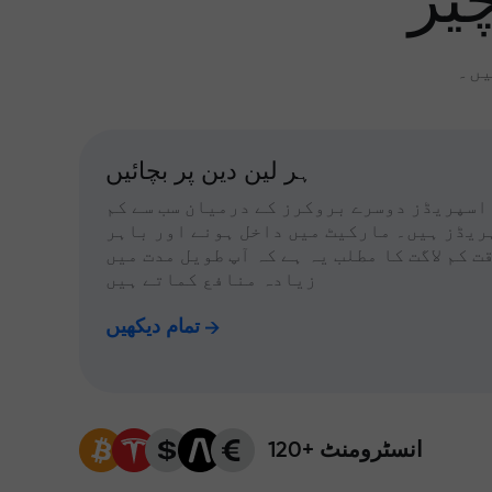
یز
یں۔
ہر لین دین پر بچائیں
اسپریڈز دوسرے بروکرز کے درمیان سب سے کم
ریڈز ہیں۔ مارکیٹ میں داخل ہونے اور باہر
ت کم لاگت کا مطلب یہ ہے کہ آپ طویل مدت میں
زیادہ منافع کماتے ہیں
تمام دیکھیں
120+ انسٹرومنٹ