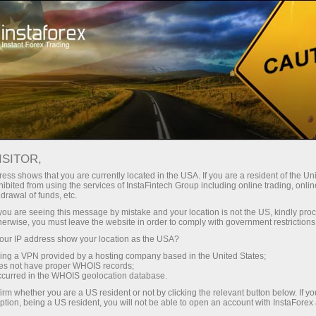
لوانا
تجارتی پلیٹ فارم
فوری اکاونٹ کھولیں
سرمایہ کاروں کے
شراکت داروں کے
 آموز کے لیے
مہما
لیے
لئے
staFo
ISITOR,
ess shows that you are currently located in the USA. If you are a resident of the Uni
ibited from using the services of InstaFintech Group including online trading, online
drawal of funds, etc.
k you are seeing this message by mistake and your location is not the US, kindly pro
herwise, you must leave the website in order to comply with government restrictions
ur IP address show your location as the USA?
sing a VPN provided by a hosting company based in the United States;
oes not have proper WHOIS records;
occurred in the WHOIS geolocation database.
irm whether you are a US resident or not by clicking the relevant button below. If y
ption, being a US resident, you will not be able to open an account with InstaForex