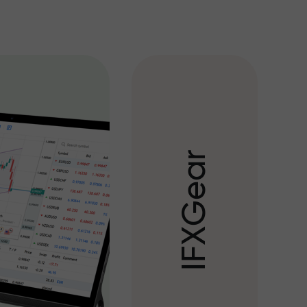
r
a
e
G
X
F
I