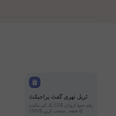
 بونس
ٹرپل تھری گفٹ پراجیکٹ
کے ساتھ تجزیات
یں حصہ
رقم جمع کروائن $333 تک کی مالیت
فاریکس، ک
فہ کریں
کا تحفحہ منتخب کریں $1,500