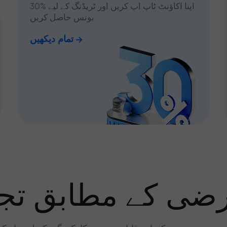
اپنا اکاؤنٹ ٹاپ اپ کریں اور ٹریڈنگ کے لیے %30
بونس حاصل کریں
تمام دیکھیں
رضی کے مطابق تجا