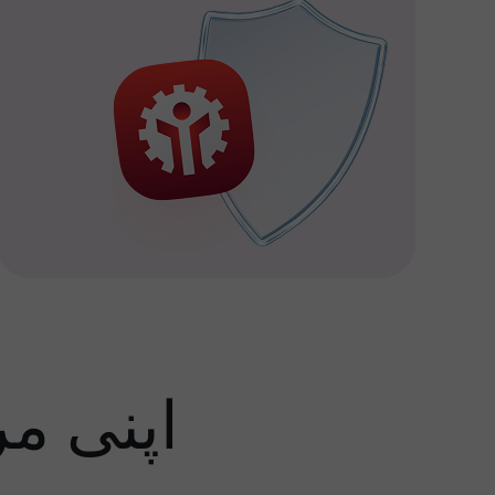
اپنی م