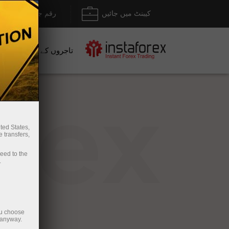
کیبنٹ میں جائیں
رقم جمع کروانا / نک
تاجروں کے لیے
نو
rex
ted States,
 transfers,
ceed to the
.
ou choose
 anyway.