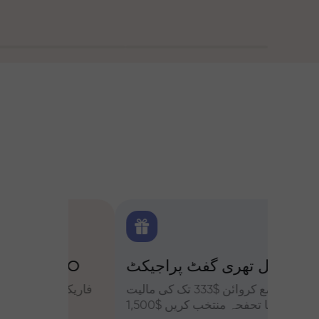
 بونس
ٹرپل تھری گفٹ پراجیکٹ
کے ساتھ تجزیات
یں حصہ
رقم جمع کروائن $333 تک کی مالیت
فاریکس، ک
فہ کریں
کا تحفحہ منتخب کریں $1,500