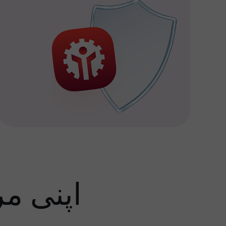
اپنی م