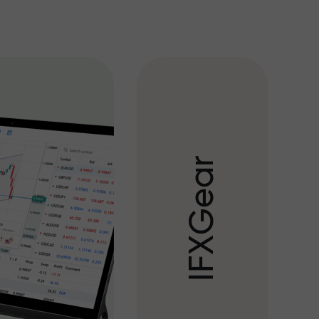
r
a
e
G
X
F
I