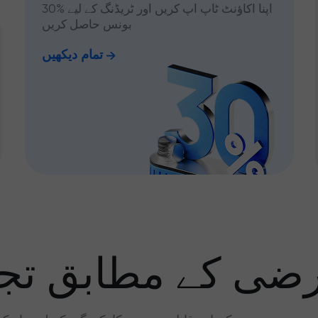
اپنا اکاؤنٹ ٹاپ اپ کریں اور ٹریڈنگ کے لیے %30
بونس حاصل کریں
تمام دیکھیں
رضی کے مطابق تجا