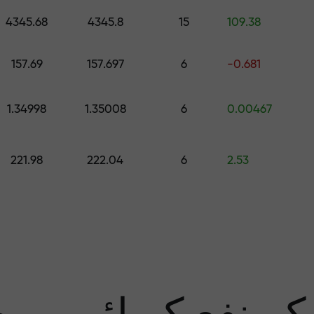
اپنے اکاونٹ میں جمع کروائیں $333 — اور حاصل کریں تک کا تحفہ $1,500
4345.68
4345.8
15
109.38
رے سے پاک تجار
157.69
157.697
6
-0.681
1.34998
1.35008
6
0.00467
منافع کی ضمان
221.98
222.04
6
2.53
سب 