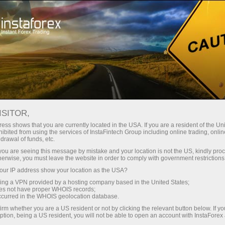
لوانا
تجارتی پلیٹ فارم
فوری اکاونٹ کھولیں
سرمایہ کاروں کے
شراکت داروں کے
 آموز کے لیے
مہما
لیے
لئے
staFo
ISITOR,
ess shows that you are currently located in the USA. If you are a resident of the Uni
ibited from using the services of InstaFintech Group including online trading, online
drawal of funds, etc.
k you are seeing this message by mistake and your location is not the US, kindly pro
herwise, you must leave the website in order to comply with government restrictions
ur IP address show your location as the USA?
sing a VPN provided by a hosting company based in the United States;
oes not have proper WHOIS records;
occurred in the WHOIS geolocation database.
irm whether you are a US resident or not by clicking the relevant button below. If y
ption, being a US resident, you will not be able to open an account with InstaForex