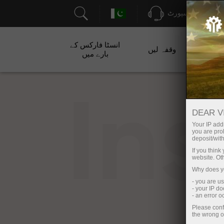
سپورٹ
انسٹا فارکس کے
ت
وقفہ لیں
بارے میں
In
DEAR V
Your IP addr
you are proh
deposit/with
If you thin
website. Ot
Why does yo
- you are u
- your IP d
- an error 
Please conf
the wrong o