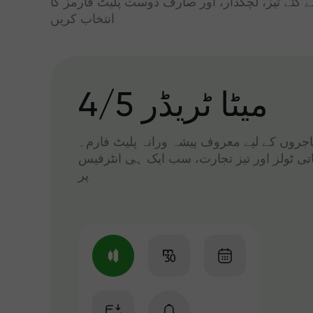
ے گئے تیز، لچکدار، اور صارف دوست پلیٹ فارمز کا
انتخاب کریں
میٹا ٹریڈر 4/5
 تاجروں کے لیے معروف پیشہ ورانہ پلیٹ فارم۔
اتی ٹولز اور تیز تجارت، سب ایک ہی انٹرفیس
پر