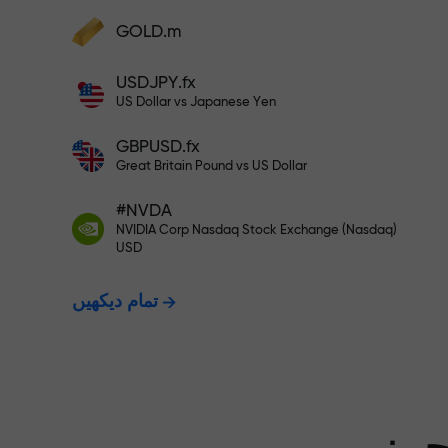
GOLD.m
فنڈز جمع کریں اور اپنے ڈپازٹ سے 1,000 گنا بڑا
بونس وصول کریں۔ X1000 کوئی ٹائپنگ
USDJPY.fx
ت - ہم آپ کے
نہیں ہے۔ ڈپازٹ جتنا بڑا ہوگا، اتنا
US Dollar vs Japanese Yen
ہی زیادہ ضرب ہوگا۔
GBPUSD.fx
ت دیتے ہیں۔
Great Britain Pound vs US Dollar
#NVDA
NVIDIA Corp Nasdaq Stock Exchange (Nasdaq)
X1000 تک کا بونس — مارکیٹ میں
USD
تمام دیکھیں
سے بڑا ضرب