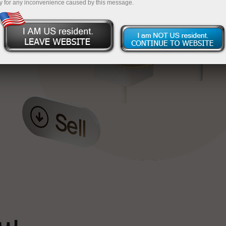
y for any inconvenience caused by this message.
خ
ٹ
سپ