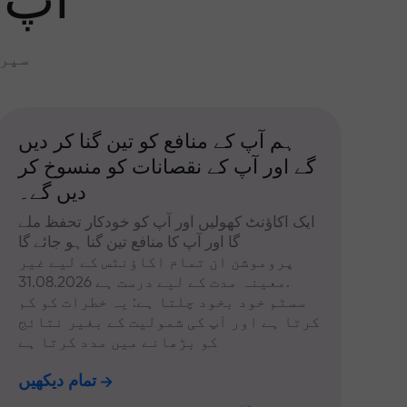
آپ 
سپری
ہم آپ کے منافع کو تین گنا کر دیں
گے اور آپ کے نقصانات کو منسوخ کر
دیں گے۔
ایک اکاؤنٹ کھولیں اور آپ کو خودکار تحفظ ملے
گا اور آپ کا منافع تین گنا ہو جائے گا
پروموشن ان تمام اکاؤنٹس کے لیے غیر
معینہ مدت کے لیے درست ہے 31.08.2026.
سسٹم خود بخود چلتا ہے: یہ خطرات کو کم
کرتا ہے اور آپ کی شمولیت کے بغیر نتائج
کو بڑھانے میں مدد کرتا ہے
تمام دیکھیں