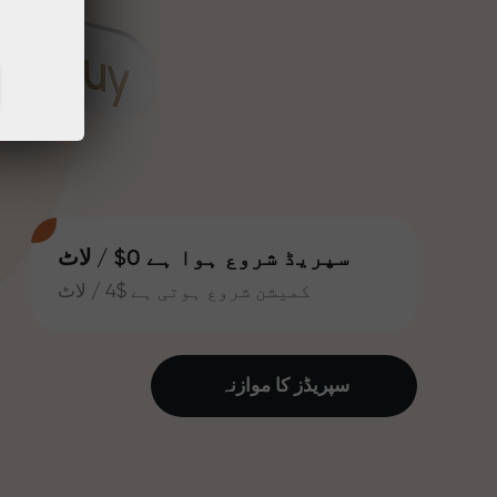
سپریڈ شروع ہوا ہے 0$ / لاٹ
کمیشن شروع ہوتی ہے $4 / لاٹ
سپریڈز کا موازنہ