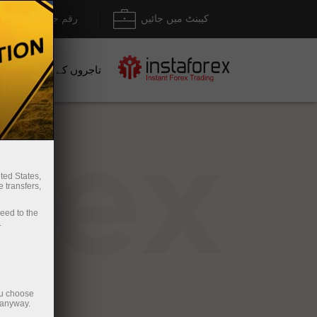
کیبنٹ میں جائیں
رقم جمع کروانا / نک
تاجروں کے لیے
نو
rex
ted States,
 transfers,
ceed to the
.
ou choose
 anyway.