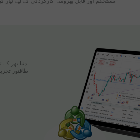
مستحکم اور قابل بھروسہ کارکردگی کے لیے تیار کی
دنیا بھر کے
طاقتور تجزی