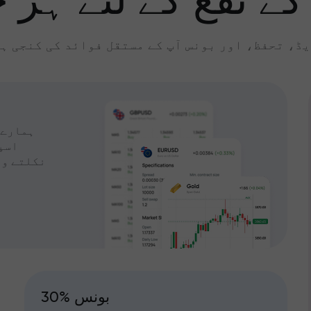
کے نفع کے لئے ہر چ
ڈ، تحفظ، اور بونس آپ کے مستقل فوائد کی کنجی ہ
ہمارے 
اسپ
نکلتے وق
30% بونس