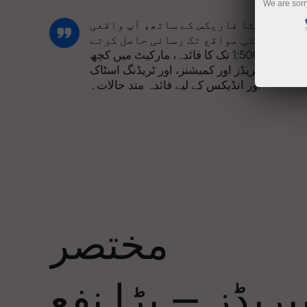
We are sorr
انسٹا فاریکس کے ساتھ، آپ واقعی
مسابقتی مواقع تک رسائی حاصل کرتے
ہیں: 1:5000 تک کا فائدہ، مارکیٹ میں کچھ
بہترین اسپریڈز اور کمیشنز، اور ٹریڈنگ اسٹاک
اور انڈیکس کے لیے فائدہ مند حالات۔
ہم نے ایک بونس سسٹم تیار کیا ہے جو ٹریڈنگ
کو مزید دلکش بناتا ہے۔ ہر انسٹا فاریکس
ا
کلائنٹ اپنے ڈپازٹ پر 30% تک کا بونس حاصل
کر سکتا ہے اور دیگر پروموشنز اور
صوصی پیشکشوں سے فائدہ اٹھا سکتا ہے۔
مختصر
ریک کی رفتار اور تجارت کی رفتار ایک
جیسی قدروں کا اشتراک کرتی ہے۔ ایلس
ریڈز — بڑا نفع
لوپرائس ٹریڈنگ کی دنیا میں ڈرائیو