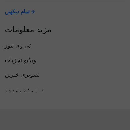
تمام دیکھیں
مزید معلومات
ٹی وی نیوز
ویڈیو تجزیات
تصویری خبریں
فاریکس ہیومر