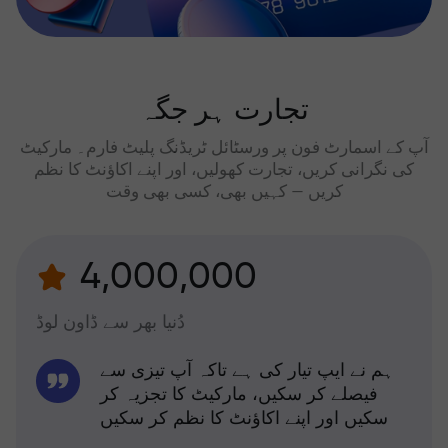
تجارت ہر جگہ
آپ کے اسمارٹ فون پر ورسٹائل ٹریڈنگ پلیٹ فارم۔ مارکیٹ
کی نگرانی کریں، تجارت کھولیں، اور اپنے اکاؤنٹ کا نظم
کریں — کہیں بھی، کسی بھی وقت
4,000,000
دُنیا بھر سے ڈاون لوڈ
ہم نے ایپ تیار کی ہے تاکہ آپ تیزی سے
فیصلے کر سکیں، مارکیٹ کا تجزیہ کر
سکیں اور اپنے اکاؤنٹ کا نظم کر سکیں