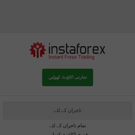
تجارتی اکاؤنٹ کھولیں
تاجران کے لئے
تمام تاجران کے لئے
فوری اکاؤنٹ کھولیں