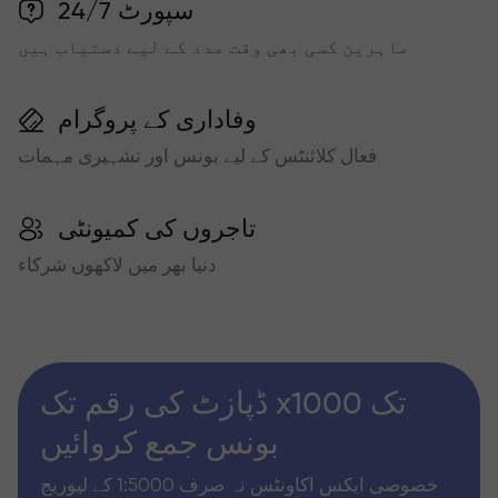
سپورٹ 24/7
ماہرین کسی بھی وقت مدد کے لیے دستیاب ہیں
وفاداری کے پروگرام
فعال کلائنٹس کے لیے بونس اور تشہیری مہمات
تاجروں کی کمیونٹی
دنیا بھر میں لاکھوں شرکاء
ڈپازٹ کی رقم تک x1000 تک
بونس جمع کروائیں
خصوصی ایکس اکاونٹس نہ صرف 1:5000 کے لیوریج