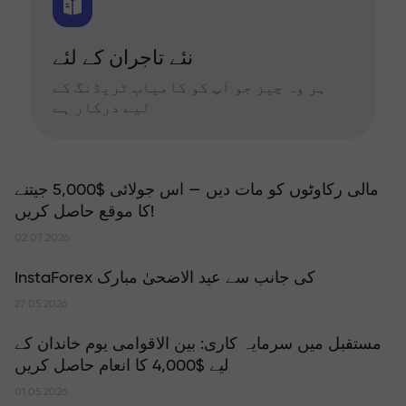
نئے تاجران کے لئے
ہر وہ چیز جو آپ کو کامیاب ٹریڈنگ کے
لیے درکار ہے
مالی رکاوٹوں کو مات دیں — اس جولائی $5,000 جیتنے
کا موقع حاصل کریں!
02.07.2026
InstaForex کی جانب سے عید الاضحیٰ مبارک
27.05.2026
مستقبل میں سرمایہ کاری: بین الاقوامی یوم خاندان کے
لیے $4,000 کا انعام حاصل کریں
01.05.2026