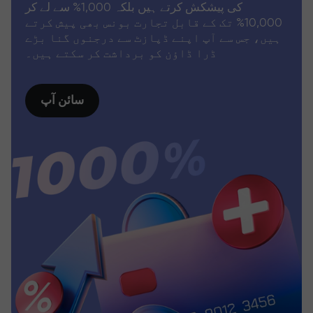
کی پیشکش کرتے ہیں بلکہ 1,000% سے لے کر
10,000% تک کے قابل تجارت بونس بھی پیش کرتے
ہیں، جس سے آپ اپنے ڈپازٹ سے درجنوں گنا بڑے
ڈرا ڈاؤن کو برداشت کر سکتے ہیں۔
سائن آپ