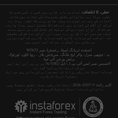
خطرے کا انکشاف:
تمام سرمایہ کاری میں کسی نہ کسی قسم کا
خطرہ ہوتا ہے۔ مالیاتی مشتق مصنوعات کی تجارت میں فائدہ
اٹھانے کی وجہ سے تیزی سے پیسہ ضائع ہونے کا خطرہ ہوتا ہے۔
آپ کو ان آلات کی تجارت میں اس وقت تک مشغول نہیں ہونا چاہئے
جب تک کہ آپ ان لین دین کی نوعیت کو مکمل طور پر نہیں سمجھ
لیتے جس میں آپ داخل ہو رہے ہیں، اور آپ کی نمائش کی حقیقی
حد۔ اس قسم کی سرمایہ کاری کچھ سرمایہ کاروں کے لیے موزوں
ہو سکتی ہے، لیکن یہ سب کے لیے نہیں ہیں۔
انسٹنٹ ٹریڈنگ لمیٹڈ، رجسٹرڈ نمبر 1811672
پتہ: چوتھی منزل، واٹر ایج بلڈنگ، میریڈیئن پلازہ، روڈ ٹاؤن، ٹورٹولا،
برٹش ورجن آئی لینڈ
لائسنس نمبر ایس آئی بی اے/ایل/14/1082 جو بی وی آئی ایف ایس
سی کے ذریعے جاری کیا گیا ہے
خدمات انسٹا فاریکس برانڈ کے تحت فراہم کی جاتی ہیں جو ایک
رجسٹرڈ ٹریڈ مارک ہے
کاپی رائٹ © 2007-2026 انسٹا فاریکس۔ جملہ حقوق محفوظ ہیں.
مالیاتی خدمات انسٹا فنٹیک گروپ فراہم کرتی ہیں۔