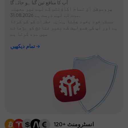
آپ کا منافع تین گنا ہو جائے گا
پروموشن ان تمام اکاؤنٹس کے لیے غیر معینہ
مدت کے لیے درست ہے 31.08.2026.
سسٹم خود بخود چلتا ہے: یہ خطرات کو کم کرتا
ہے اور آپ کی شمولیت کے بغیر نتائج کو بڑھانے
میں مدد کرتا ہے
تمام دیکھیں
120+ انسٹرومنٹ