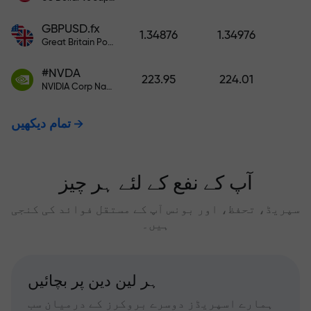
GBPUSD.fx
1.34876
1.34976
Great Britain Pound vs US Dollar
#NVDA
223.95
224.01
NVIDIA Corp Nasdaq Stock Exchange (Nasdaq) USD
تمام دیکھیں
آپ کے نفع کے لئے ہر چیز
سپریڈ، تحفظ، اور بونس آپ کے مستقل فوائد کی کنجی
ہیں۔
ہر لین دین پر بچائیں
ہمارے اسپریڈز دوسرے بروکرز کے درمیان سب