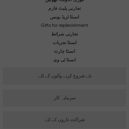
تجارتی پلیٹ فارم
انسٹا ٹریڈ بونس
Gifts for replenishment
تجارتی شرائط
انسٹا تجزیات
انسٹا چارٹ
انسٹا ٹی وی
نئے شروع کرنے والوں کے لئے
سرمایہ کار
شراکت داروں کے لئے