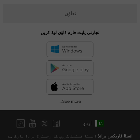
تعاؤن
تجارتی پلیٹ فارم ڈاؤن لوڈ کریں
See more...
اردو
انسٹا فاریکس برانڈ
انسٹا فنٹیک گروپ کا رجسٹرڈ ٹریڈ مارک ہے