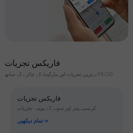
فاریکس تجزیات
بہترین تجزیات اور مارکیٹ کے جائزے کے ساتھ FX.CO
فاریکس تجزیات
کرنسی پئیر اور سونے کے یومیہ تجزیات
تمام دیکھیں