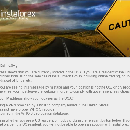
مختصر
سپریڈز — بڑا نفع
ISITOR,
ess shows that you are currently located in the USA. If you are a resident of the Uni
30% بونس
ibited from using the services of InstaFintech Group including online trading, online
انسٹا فاریکس کے ساتھ، آپ
drawal of funds, etc.
واقعی مسابقتی مواقع تک رسائی
ہر ڈیپازٹ پر
k you are seeing this message by mistake and your location is not the US, kindly pro
حاصل کرتے ہیں: 1:5000 تک کا فائدہ،
herwise, you must leave the website in order to comply with government restrictions
مارکیٹ میں کچھ بہترین اسپریڈز اور
ur IP address show your location as the USA?
رفتار
کمیشنز، اور ٹریڈنگ اسٹاک اور انڈیکس
sing a VPN provided by a hosting company based in the United States;
کے لیے فائدہ مند حالات۔
oes not have proper WHOIS records;
تجارت اور ہائی ویز پر
occurred in the WHOIS geolocation database.
irm whether you are a US resident or not by clicking the relevant button below. If y
ption, being a US resident, you will not be able to open an account with InstaForex
ہم نے ایک بونس سسٹم تیار کیا ہے جو
آپ کا اپنا گفٹ جیک پوٹ