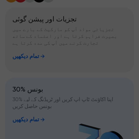
تجزیات اور پیشن گوئی
تجزیاتی مواد آپ کو مارکیٹ کے بارے میں
بصیرت فراہم کرتا ہے اور اعتماد کے ساتھ
تجارت کرنے میں آپ کی مدد کرتا ہے
تمام دیکھیں
30% بونس
اپنا اکاؤنٹ ٹاپ اپ کریں اور ٹریڈنگ کے لیے %30
بونس حاصل کریں
تمام دیکھیں