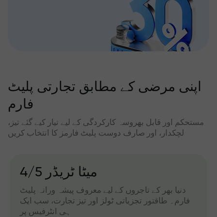
اپنی مرضی کے مطابق تجارتی پلیٹ
فارم
مستحکم اور قابل بھروسہ کارکردگی کے لیے تیار کیے گئے تیز،
لچکدار، اور صارف دوست پلیٹ فارمز کا انتخاب کریں
میٹا ٹریڈر 4/5
دنیا بھر کے تاجروں کے لیے معروف پیشہ ورانہ پلیٹ
فارم۔ طاقتور تجزیاتی ٹولز اور تیز تجارت، سب ایک
ہی انٹرفیس پر