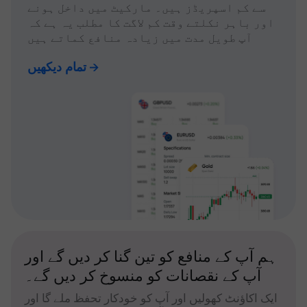
سے کم اسپریڈز ہیں۔ مارکیٹ میں داخل ہونے
اور باہر نکلتے وقت کم لاگت کا مطلب یہ ہے کہ
آپ طویل مدت میں زیادہ منافع کماتے ہیں
تمام دیکھیں
ہم آپ کے منافع کو تین گنا کر دیں گے اور
آپ کے نقصانات کو منسوخ کر دیں گے۔
ایک اکاؤنٹ کھولیں اور آپ کو خودکار تحفظ ملے گا اور