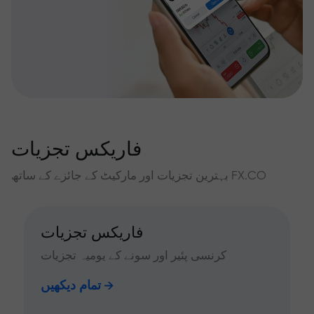
فاریکس تجزیات
بہترین تجزیات اور مارکیٹ کے جائزے کے ساتھ FX.CO
فاریکس تجزیات
کرنسی پئیر اور سونے کے یومیہ تجزیات
تمام دیکھیں