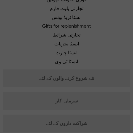
تجارتی پلیٹ فارم
انسٹا ٹریڈ بونس
Gifts for replenishment
تجارتی شرائط
انسٹا تجزیات
انسٹا چارٹ
انسٹا ٹی وی
نئے شروع کرنے والوں کے لئے
سرمایہ کار
شراکت داروں کے لئے