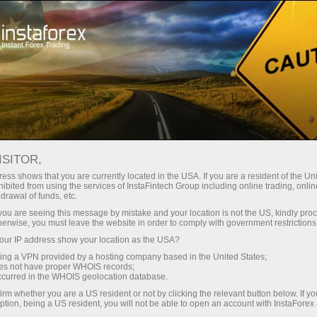
مختصر
سپریڈز — بڑا نفع
ISITOR,
ess shows that you are currently located in the USA. If you are a resident of the Uni
30% بونس
ibited from using the services of InstaFintech Group including online trading, online
انسٹا فاریکس کے ساتھ، آپ
drawal of funds, etc.
واقعی مسابقتی مواقع تک رسائی
ہر ڈیپازٹ پر
k you are seeing this message by mistake and your location is not the US, kindly pro
حاصل کرتے ہیں: 1:5000 تک کا فائدہ،
herwise, you must leave the website in order to comply with government restrictions
مارکیٹ میں کچھ بہترین اسپریڈز اور
ur IP address show your location as the USA?
رفتار
کمیشنز، اور ٹریڈنگ اسٹاک اور انڈیکس
sing a VPN provided by a hosting company based in the United States;
کے لیے فائدہ مند حالات۔
oes not have proper WHOIS records;
تجارت اور ہائی ویز پر
occurred in the WHOIS geolocation database.
irm whether you are a US resident or not by clicking the relevant button below. If y
ption, being a US resident, you will not be able to open an account with InstaForex
ہم نے ایک بونس سسٹم تیار کیا ہے جو
آپ کا اپنا گفٹ جیک پوٹ