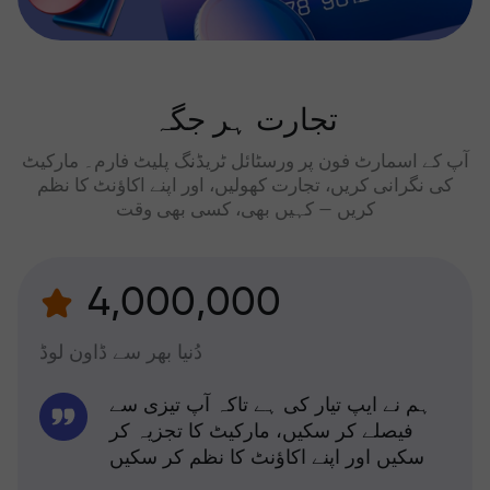
تجارت ہر جگہ
آپ کے اسمارٹ فون پر ورسٹائل ٹریڈنگ پلیٹ فارم۔ مارکیٹ
کی نگرانی کریں، تجارت کھولیں، اور اپنے اکاؤنٹ کا نظم
کریں — کہیں بھی، کسی بھی وقت
4,000,000
دُنیا بھر سے ڈاون لوڈ
ہم نے ایپ تیار کی ہے تاکہ آپ تیزی سے
فیصلے کر سکیں، مارکیٹ کا تجزیہ کر
سکیں اور اپنے اکاؤنٹ کا نظم کر سکیں