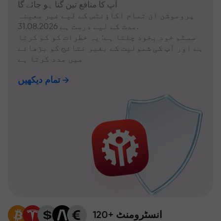
آپ کا منافع تین گنا ہو جائے گا
پروموشن ان تمام اکاؤنٹس کے لیے غیر معینہ
مدت کے لیے درست ہے 31.08.2026.
سسٹم خود بخود چلتا ہے: یہ خطرات کو کم کرتا
ہے اور آپ کی شمولیت کے بغیر نتائج کو بڑھانے
میں مدد کرتا ہے
تمام دیکھیں
120+ انسٹرومنٹ