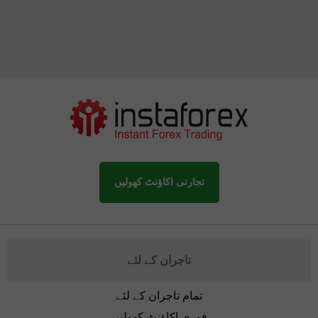
تجارتی اکاؤنٹ کھولیں
تاجران کے لئے
تمام تاجران کے لئے
فوری اکاؤنٹ کھولیں