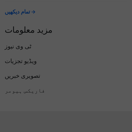
تمام دیکھیں
مزید معلومات
ٹی وی نیوز
ویڈیو تجزیات
تصویری خبریں
فاریکس ہیومر