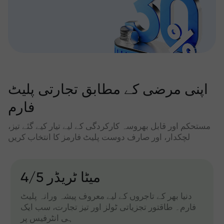
اپنی مرضی کے مطابق تجارتی پلیٹ
فارم
مستحکم اور قابل بھروسہ کارکردگی کے لیے تیار کیے گئے تیز،
لچکدار، اور صارف دوست پلیٹ فارمز کا انتخاب کریں
میٹا ٹریڈر 4/5
دنیا بھر کے تاجروں کے لیے معروف پیشہ ورانہ پلیٹ
فارم۔ طاقتور تجزیاتی ٹولز اور تیز تجارت، سب ایک
ہی انٹرفیس پر