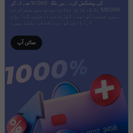
کی پیشکش کرتے ہیں بلکہ 1,000% سے لے کر
10,000% تک کے قابل تجارت بونس بھی پیش کرتے
ہیں، جس سے آپ اپنے ڈپازٹ سے درجنوں گنا بڑے
ڈرا ڈاؤن کو برداشت کر سکتے ہیں۔
سائن آپ