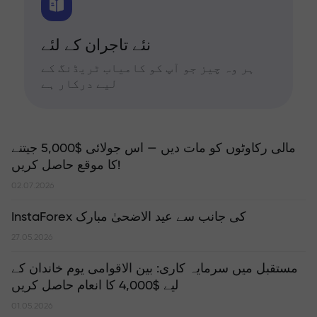
نئے تاجران کے لئے
ہر وہ چیز جو آپ کو کامیاب ٹریڈنگ کے
لیے درکار ہے
مالی رکاوٹوں کو مات دیں — اس جولائی $5,000 جیتنے
کا موقع حاصل کریں!
02.07.2026
InstaForex کی جانب سے عید الاضحیٰ مبارک
27.05.2026
مستقبل میں سرمایہ کاری: بین الاقوامی یوم خاندان کے
لیے $4,000 کا انعام حاصل کریں
01.05.2026