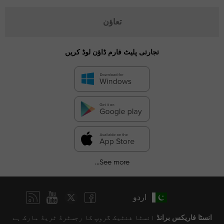
تعاؤن
تجارتی پلیٹ فارم ڈاؤن لوڈ کریں
See more...
اردو
انسٹا فاریکس برانڈ
انسٹا فنٹیک گروپ کا رجسٹرڈ ٹریڈ مارک ہے