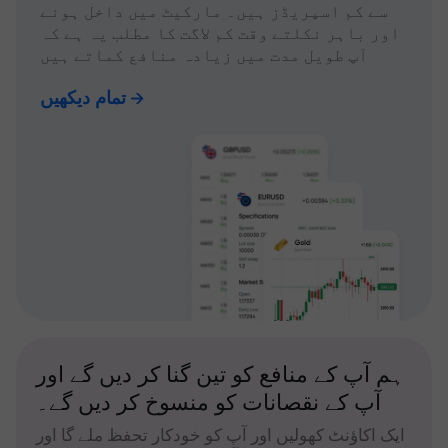
سے کم اسپریڈز ہیں۔ مارکیٹ میں داخل ہونے
اور باہر نکلتے وقت کم لاگت کا مطلب یہ ہے کہ
آپ طویل مدت میں زیادہ منافع کماتے ہیں
تمام دیکھیں
ہم آپ کے منافع کو تین گنا کر دیں گے اور
آپ کے نقصانات کو منسوخ کر دیں گے۔
ایک اکاؤنٹ کھولیں اور آپ کو خودکار تحفظ ملے گا اور