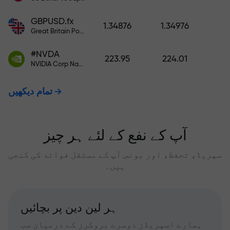
GBPUSD.fx
1.34876
1.34976
Great Britain Pound vs US Dollar
#NVDA
223.95
224.01
NVIDIA Corp Nasdaq Stock Exchange (Nasdaq) USD
تمام دیکھیں
آپ کے نفع کے لئے ہر چیز
سپریڈ، تحفظ، اور بونس آپ کے مستقل فوائد کی کنجی
ہیں۔
ہر لین دین پر بچائیں
ہمارے اسپریڈز دوسرے بروکرز کے درمیان سب