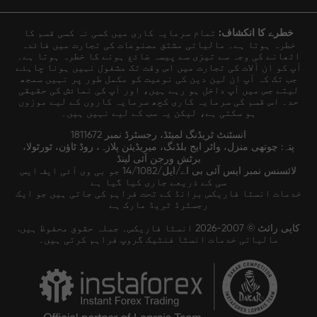
خطرے کا انکشاف:
تمام سرمایہ کاری میں کسی نہ کسی قسم کا
خطرہ ہوتا ہے۔ مالیاتی مشتق مصنوعات کی تجارت میں فائدہ
اٹھانے کی وجہ سے تیزی سے پیسہ ضائع ہونے کا خطرہ ہوتا ہے۔
آپ کو ان آلات کی تجارت میں اس وقت تک مشغول نہیں ہونا چاہئے
جب تک کہ آپ ان لین دین کی نوعیت کو مکمل طور پر نہیں سمجھ
لیتے جس میں آپ داخل ہو رہے ہیں، اور آپ کی نمائش کی حقیقی
حد۔ اس قسم کی سرمایہ کاری کچھ سرمایہ کاروں کے لیے موزوں
ہو سکتی ہے، لیکن یہ سب کے لیے نہیں ہیں۔
انسٹنٹ ٹریڈنگ لمیٹڈ، رجسٹرڈ نمبر 1811672
پتہ: چوتھی منزل، واٹر ایج بلڈنگ، میریڈیئن پلازہ، روڈ ٹاؤن، ٹورٹولا،
برٹش ورجن آئی لینڈ
لائسنس نمبر ایس آئی بی اے/ایل/14/1082 جو بی وی آئی ایف ایس
سی کے ذریعے جاری کیا گیا ہے
خدمات انسٹا فاریکس برانڈ کے تحت فراہم کی جاتی ہیں جو ایک
رجسٹرڈ ٹریڈ مارک ہے
کاپی رائٹ © 2007-2026 انسٹا فاریکس۔ جملہ حقوق محفوظ ہیں.
مالیاتی خدمات انسٹا فنٹیک گروپ فراہم کرتی ہیں۔