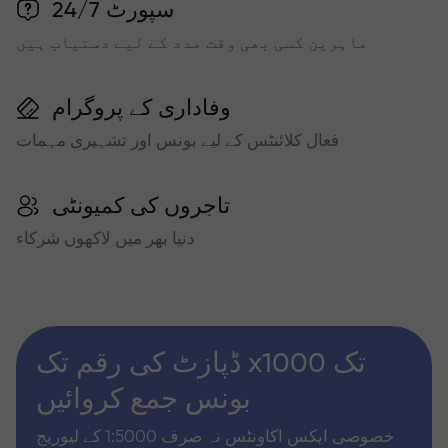
سپورٹ 24/7
ماہرین کسی بھی وقت مدد کے لیے دستیاب ہیں
وفاداری کے پروگرام
فعال کلائنٹس کے لیے بونس اور تشہیری مہمات
تاجروں کی کمیونٹی
دنیا بھر میں لاکھوں شرکاء
ڈپازٹ کی رقم تک x1000 تک
بونس جمع کروائیں
خصوصی ایکس اکاونٹس نہ صرف 1:5000 کے لیوریج