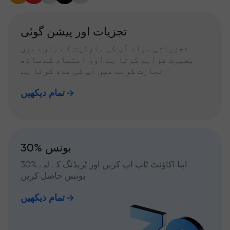
تجزیات اور پیشن گوئی
تجزیاتی مواد آپ کو مارکیٹ کے بارے میں
بصیرت فراہم کرتا ہے اور اعتماد کے ساتھ
تجارت کرنے میں آپ کی مدد کرتا ہے
تمام دیکھیں
30% بونس
اپنا اکاؤنٹ ٹاپ اپ کریں اور ٹریڈنگ کے لیے %30
بونس حاصل کریں
تمام دیکھیں