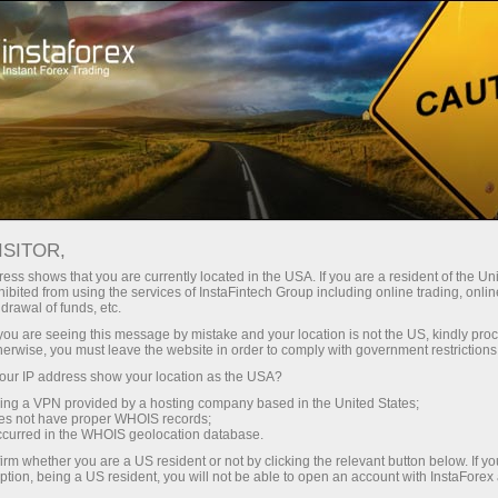
Para Operadores
Análisis de forex
Reseñas de análisis
Crypto-currencies
ISITOR,
ess shows that you are currently located in the USA. If you are a resident of the Uni
ibited from using the services of InstaFintech Group including online trading, online
09.08.2025 07:11 AM
drawal of funds, etc.
Recomendaciones para operar con
k you are seeing this message by mistake and your location is not the US, kindly pro
herwise, you must leave the website in order to comply with government restrictions
Ethereum (Ethereum) el 9 de agosto
ur IP address show your location as the USA?
según el sistema ICT.
sing a VPN provided by a hosting company based in the United States;
oes not have proper WHOIS records;
occurred in the WHOIS geolocation database.
irm whether you are a US resident or not by clicking the relevant button below. If y
ption, being a US resident, you will not be able to open an account with InstaForex
Ethereum no se apresura a corregirse, y no lo hace. El