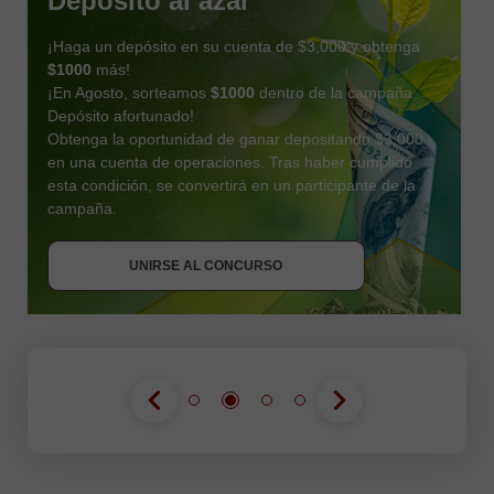
Depósito al azar
¡Haga un depósito en su cuenta de $3,000 y obtenga
$1000
más!
¡En Agosto, sorteamos
$1000
dentro de la campaña
Depósito afortunado!
Obtenga la oportunidad de ganar depositando $3,000
en una cuenta de operaciones. Tras haber cumplido
esta condición, se convertirá en un participante de la
OBTENER BONO
campaña.
UNIRSE AL CONCURSO
UNIRSE AL CONCURSO
UNIRSE AL CONCURSO