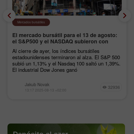
Mercados bursátiles
El mercado bursátil para el 13 de agosto:
el S&P500 y el NASDAQ subieron con
fuerza tras las estadísticas de inflación
Al cierre de ayer, los índices bursátiles
estadounidenses terminaron al alza. El S&P 500
subió un 1,13% y el Nasdaq 100 saltó un 1,39%.
El industrial Dow Jones ganó
Jakub Novak
32936
13:17 2025-08-13 +02:00