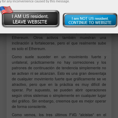
y for any inconvenience caused by this message.
"pump" del mercado continúa. A pesar de la gran
cantidad de patrones "bajistas" formados recientemente
en muchas criptomonedas y de la clara necesidad de
corregirse, en la última semana vimos un nuevo y fuerte
crecimiento. Además, el que más crece actualmente en
el mercado de criptomonedas es principalmente el
Ethereum. Otros activos también muestran una
inclinación a fortalecerse, pero el que realmente sube
es solo el Ethereum.
Como suele suceder en un movimiento fuerte y
unilateral, prácticamente no hay correcciones y los
patrones de continuación de tendencia simplemente no
se activan ni se alcanzan. Esto es una gran desventaja
de cualquier movimiento fuerte que gráficamente se ve
atractivo, pero que en la práctica es muy difícil de
operar. Por supuesto, se pueden abrir operaciones
según otros sistemas o simplemente en cualquier lugar
del gráfico. Sin embargo, creemos que es mejor operar
de forma consciente.
Como vemos, los tres últimos FVG "alcistas" en el