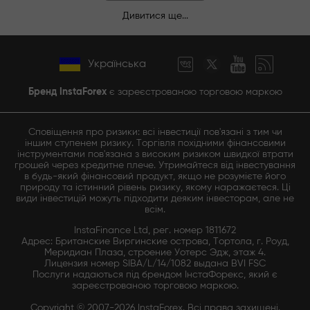
Дивитися ще...
Українська
Бренд InstaForex
є зареєстрованою торговою маркою
Сповіщення про ризики: всі інвестиції пов'язані з тим чи
іншим ступенем ризику. Торгівля похідними фінансовими
інструментами пов'язана з високим ризиком швидкої втрати
грошей через кредитне плече. Утримайтеся від інвестування
в будь-який фінансовий продукт, якщо не розумієте його
природу та істинний рівень ризику, якому наражаєтеся. Ці
види інвестицій можуть підходити деяким інвесторам, але не
всім.
InstaFinance Ltd, рег. номер 1811672
Адрес: Британские Виргинские острова, Тортола, г. Роуд,
Меридиан Плаза, строение Уотерс Эдж, этаж 4.
Лицензия номер SIBA/L/14/1082 выдана BVI FSC
Послуги надаються під брендом ІнстаФорекс, який є
зареєстрованою торговою маркою.
Copyright © 2007-2026 InstaForex. Всі права захищені.