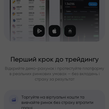
Перший крок до трейдингу
Відкрийте демо-рахунок і протестуйте платформу
в реальних ринкових умовах — без вкладень і
страху за результат
Торгуйте на віртуальні кошти та
вивчайте ринок без страху втратити
гроші