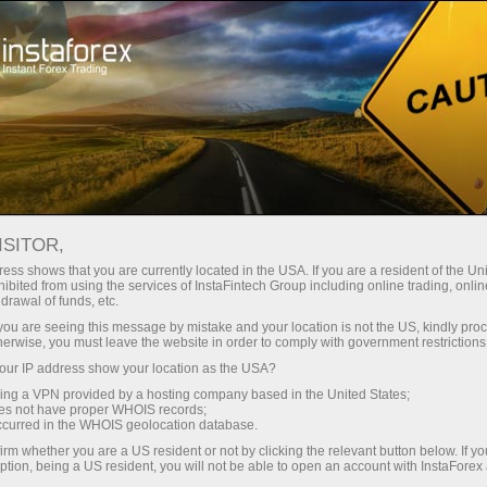
Мінімальні спреди - максимум
вигоди
ISITOR,
ess shows that you are currently located in the USA. If you are a resident of the Uni
Бонус 30% на кожен депозит
ibited from using the services of InstaFintech Group including online trading, online
З InstaForex ви отримуєте доступ
drawal of funds, etc.
до дійсно конкурентних
k you are seeing this message by mistake and your location is not the US, kindly pro
можливостей: кредитне плече до
herwise, you must leave the website in order to comply with government restrictions
1:5000, одні з найкращих
ur IP address show your location as the USA?
Швидкість
спредів та комісій на ринку, а
sing a VPN provided by a hosting company based in the United States;
також привабливі умови для
oes not have proper WHOIS records;
у трейдингу і на трасі
occurred in the WHOIS geolocation database.
торгівлі акціями та індексами
irm whether you are a US resident or not by clicking the relevant button below. If y
ption, being a US resident, you will not be able to open an account with InstaForex
Ваш особистий джекпот подарунків
Ми розробили бонусну систему,