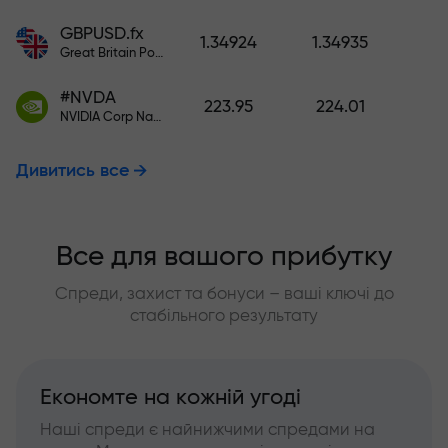
GBPUSD.fx
1.34924
1.34935
Great Britain Pound vs US Dollar
#NVDA
223.95
224.01
NVIDIA Corp Nasdaq Stock Exchange (Nasdaq) USD
Дивитись все
Все для вашого прибутку
Спреди, захист та бонуси – ваші ключі до
стабільного результату
Економте на кожній угоді
Наші спреди є найнижчими спредами на