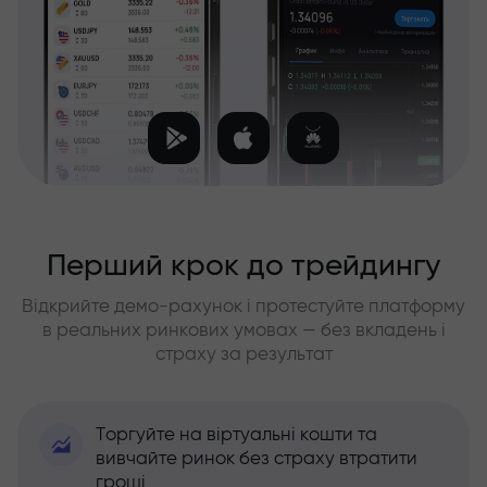
Перший крок до трейдингу
Відкрийте демо-рахунок і протестуйте платформу
в реальних ринкових умовах — без вкладень і
страху за результат
Торгуйте на віртуальні кошти та
вивчайте ринок без страху втратити
гроші