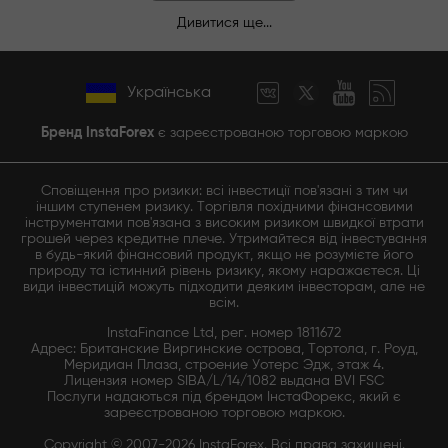
Дивитися ще...
Українська
Бренд InstaForex
є зареєстрованою торговою маркою
Сповіщення про ризики: всі інвестиції пов'язані з тим чи
іншим ступенем ризику. Торгівля похідними фінансовими
інструментами пов'язана з високим ризиком швидкої втрати
грошей через кредитне плече. Утримайтеся від інвестування
в будь-який фінансовий продукт, якщо не розумієте його
природу та істинний рівень ризику, якому наражаєтеся. Ці
види інвестицій можуть підходити деяким інвесторам, але не
всім.
InstaFinance Ltd, рег. номер 1811672
Адрес: Британские Виргинские острова, Тортола, г. Роуд,
Меридиан Плаза, строение Уотерс Эдж, этаж 4.
Лицензия номер SIBA/L/14/1082 выдана BVI FSC
Послуги надаються під брендом ІнстаФорекс, який є
зареєстрованою торговою маркою.
Copyright © 2007-2026 InstaForex. Всі права захищені.