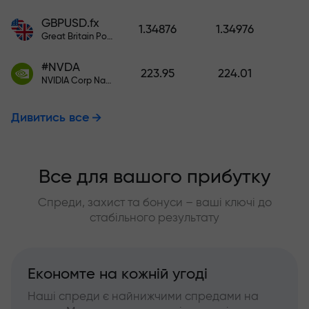
GBPUSD.fx
1.34876
1.34976
Great Britain Pound vs US Dollar
#NVDA
223.95
224.01
NVIDIA Corp Nasdaq Stock Exchange (Nasdaq) USD
Дивитись все
Все для вашого прибутку
Спреди, захист та бонуси – ваші ключі до
стабільного результату
Економте на кожній угоді
Наші спреди є найнижчими спредами на