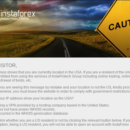
Мінімальні спреди - максимум
вигоди
ISITOR,
ess shows that you are currently located in the USA. If you are a resident of the Uni
Бонус 30% на кожен депозит
ibited from using the services of InstaFintech Group including online trading, online
З InstaForex ви отримуєте доступ
drawal of funds, etc.
до дійсно конкурентних
k you are seeing this message by mistake and your location is not the US, kindly pro
можливостей: кредитне плече до
herwise, you must leave the website in order to comply with government restrictions
1:5000, одні з найкращих
ur IP address show your location as the USA?
Швидкість
спредів та комісій на ринку, а
sing a VPN provided by a hosting company based in the United States;
також привабливі умови для
oes not have proper WHOIS records;
у трейдингу і на трасі
occurred in the WHOIS geolocation database.
торгівлі акціями та індексами
irm whether you are a US resident or not by clicking the relevant button below. If y
ption, being a US resident, you will not be able to open an account with InstaForex
Ваш особистий джекпот подарунків
Ми розробили бонусну систему,