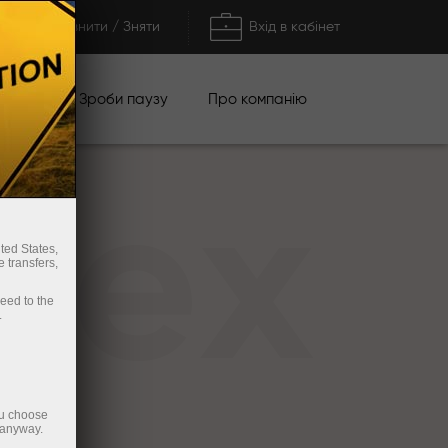
Поповнити / Зняти
Вхід в кабінет
кції
Зроби паузу
Про компанію
rex
ted States,
 transfers,
ceed to the
.
ou choose
 anyway.