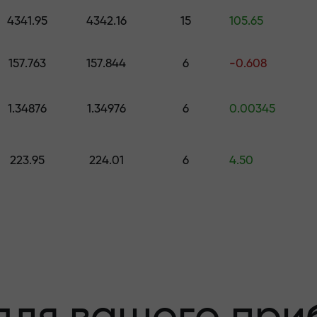
 подарунок вартістю до $1,500
4341.95
4342.16
15
105.65
с
 ризику - ми
м
157.763
157.844
6
-0.608
1.34876
1.34976
6
0.00345
ваш прибуток
223.95
224.01
6
4.50
00 - найбільши
ринку