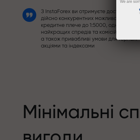
We are sorr
З InstaForex ви отримуєте доступ до
дійсно конкурентних можливостей:
кредитне плече до 1:5000, одні з
найкращих спредів та комісій на ринку
а також привабливі умови для торгівлі
акціями та індексами
Ми розробили бонусну систему, яка
робить торгівлю ще привабливішою.
Кожен клієнт InstaForex може отримати
до 30% при поповненні рахунку, а
також скористатися іншими акціями та
пропозиціями
Мінімальні с
Швидкість траси та швидкість угод -
вигоди
схожі у своїх цінностях. Альош Лопрай
додає елементи драйву та дисципліни