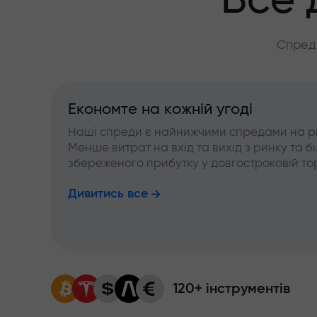
Все 
Спреди
Економте на кожній угоді
Наші спреди є найнижчими спредами на р
Менше витрат на вхід та вихід з ринку та б
збереженого прибутку у довгостроковій тор
Дивитись все
120+ інструментів