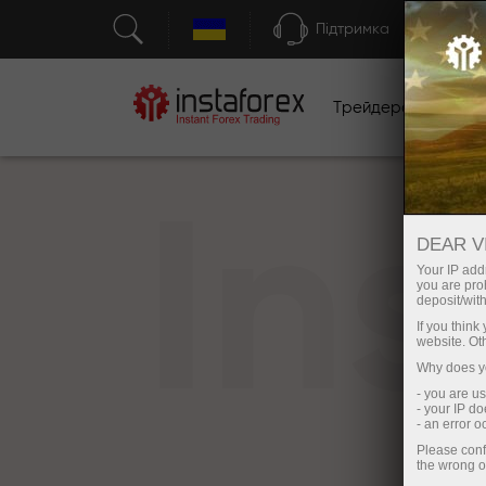
Підтримка
Трейдерам
П
In
DEAR V
Your IP addr
you are proh
deposit/with
If you thin
website. Ot
Why does yo
- you are u
- your IP d
- an error 
Please conf
the wrong o