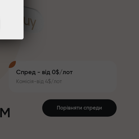
Спред - від 0$/лот
Комісія-від 4$/лот
ум
Порівняти спреди