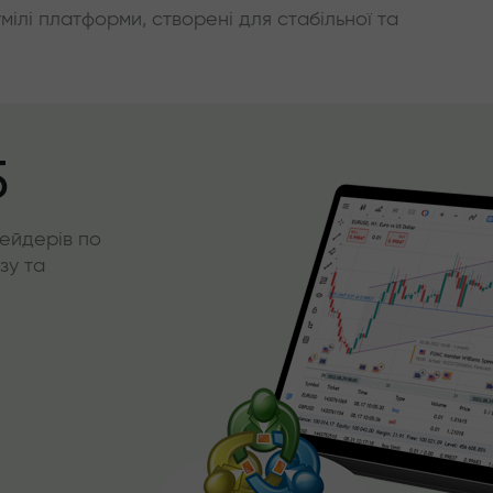
умілі платформи, створені для стабільної та
5
ейдерів по
зу та