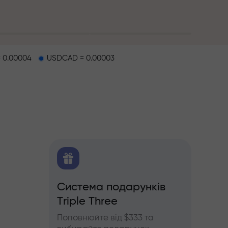
 0.00004
USDCAD = 0.00003
O
Система подарунків
Бону
Triple Three
щодо
Беріть
'ючерсів
InstaF
Поповнюйте від $333 та
прибу