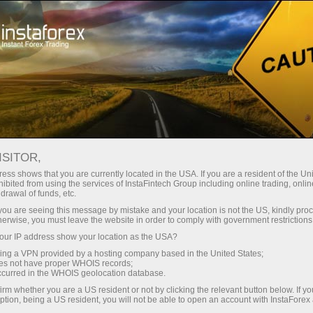
Швидке відкриття рахунку
Торгова платформа
очатківцям
Інвесторам
Партнерам
Промоа
staFo
ISITOR,
ess shows that you are currently located in the USA. If you are a resident of the Uni
ibited from using the services of InstaFintech Group including online trading, online
drawal of funds, etc.
k you are seeing this message by mistake and your location is not the US, kindly pro
herwise, you must leave the website in order to comply with government restrictions
ur IP address show your location as the USA?
sing a VPN provided by a hosting company based in the United States;
oes not have proper WHOIS records;
occurred in the WHOIS geolocation database.
irm whether you are a US resident or not by clicking the relevant button below. If y
ption, being a US resident, you will not be able to open an account with InstaForex