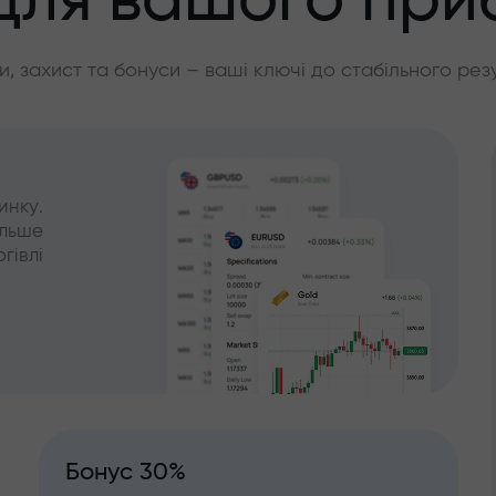
для вашого при
, захист та бонуси – ваші ключі до стабільного рез
инку.
ільше
гівлі
Бонус 30%