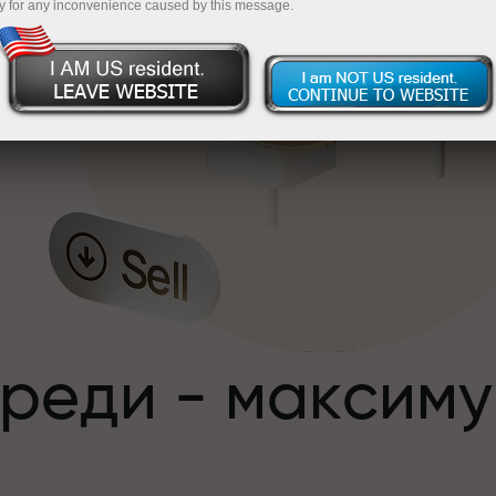
y for any inconvenience caused by this message.
,
преди - максим
с