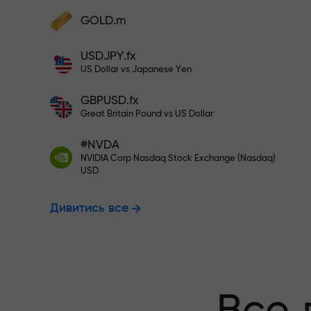
Поповніть на $333 - вибирайте
GOLD.m
Поповніть рахунок — і отримайте бону
у 1000 разів більший за ваш депозит.
USDJPY.fx
Торгуйте без
X1000 - це не друкарська помилка. Чи
US Dollar vs Japanese Yen
більший депозит, тим вищий множник.
GBPUSD.fx
гарантуємо 
Great Britain Pound vs US Dollar
#NVDA
NVIDIA Corp Nasdaq Stock Exchange (Nasdaq)
Бонус до X10
USD
Дивитись все
множник на 