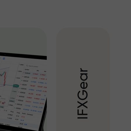
r
a
e
G
X
F
I