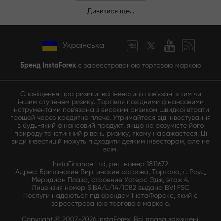
Дивитися ще...
Українська
Бренд InstaForex
є зареєстрованою торговою маркою
Сповіщення про ризики: всі інвестиції пов'язані з тим чи
іншим ступенем ризику. Торгівля похідними фінансовими
інструментами пов'язана з високим ризиком швидкої втрати
грошей через кредитне плече. Утримайтеся від інвестування
в будь-який фінансовий продукт, якщо не розумієте його
природу та істинний рівень ризику, якому наражаєтеся. Ці
види інвестицій можуть підходити деяким інвесторам, але не
всім.
InstaFinance Ltd, рег. номер 1811672
Адрес: Британские Виргинские острова, Тортола, г. Роуд,
Меридиан Плаза, строение Уотерс Эдж, этаж 4.
Лицензия номер SIBA/L/14/1082 выдана BVI FSC
Послуги надаються під брендом ІнстаФорекс, який є
зареєстрованою торговою маркою.
Copyright © 2007-2026 InstaForex. Всі права захищені.