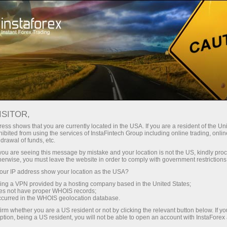
Мінімальні спреди - максимум
вигоди
ISITOR,
ess shows that you are currently located in the USA. If you are a resident of the Uni
Бонус 30% на кожен депозит
ibited from using the services of InstaFintech Group including online trading, online
З InstaForex ви отримуєте доступ
drawal of funds, etc.
до дійсно конкурентних
k you are seeing this message by mistake and your location is not the US, kindly pro
можливостей: кредитне плече до
herwise, you must leave the website in order to comply with government restrictions
1:5000, одні з найкращих
ur IP address show your location as the USA?
Швидкість
спредів та комісій на ринку, а
sing a VPN provided by a hosting company based in the United States;
також привабливі умови для
oes not have proper WHOIS records;
у трейдингу і на трасі
occurred in the WHOIS geolocation database.
торгівлі акціями та індексами
irm whether you are a US resident or not by clicking the relevant button below. If y
ption, being a US resident, you will not be able to open an account with InstaForex
Ваш особистий джекпот подарунків
Ми розробили бонусну систему,