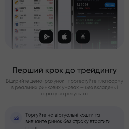
Перший крок до трейдингу
Відкрийте демо-рахунок і протестуйте платформу
в реальних ринкових умовах — без вкладень і
страху за результат
Торгуйте на віртуальні кошти та
вивчайте ринок без страху втратити
гроші