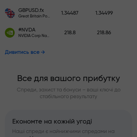
GBPUSD.fx
1.34487
1.34499
Great Britain Pound vs US Dollar
#NVDA
218.8
218.86
NVIDIA Corp Nasdaq Stock Exchange (Nasdaq) USD
Дивитись все
Все для вашого прибутку
Спреди, захист та бонуси – ваші ключі до
стабільного результату
Економте на кожній угоді
Наші спреди є найнижчими спредами на