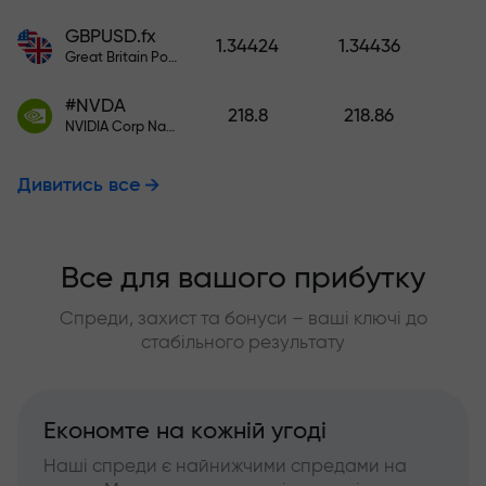
GBPUSD.fx
1.34424
1.34436
Great Britain Pound vs US Dollar
#NVDA
218.8
218.86
NVIDIA Corp Nasdaq Stock Exchange (Nasdaq) USD
Дивитись все
Все для вашого прибутку
Спреди, захист та бонуси – ваші ключі до
стабільного результату
Економте на кожній угоді
Наші спреди є найнижчими спредами на