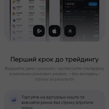
Перший крок до трейдингу
Відкрийте демо-рахунок і протестуйте платформу
в реальних ринкових умовах — без вкладень і
страху за результат
Торгуйте на віртуальні кошти та
вивчайте ринок без страху втратити
гроші