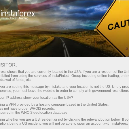
Мінімальні спреди - максимум
вигоди
ISITOR,
ess shows that you are currently located in the USA. If you are a resident of the Uni
Бонус 30% на кожен депозит
ibited from using the services of InstaFintech Group including online trading, online
З InstaForex ви отримуєте доступ
drawal of funds, etc.
до дійсно конкурентних
k you are seeing this message by mistake and your location is not the US, kindly pro
можливостей: кредитне плече до
herwise, you must leave the website in order to comply with government restrictions
1:5000, одні з найкращих
ur IP address show your location as the USA?
Швидкість
спредів та комісій на ринку, а
sing a VPN provided by a hosting company based in the United States;
також привабливі умови для
oes not have proper WHOIS records;
у трейдингу і на трасі
occurred in the WHOIS geolocation database.
торгівлі акціями та індексами
irm whether you are a US resident or not by clicking the relevant button below. If y
ption, being a US resident, you will not be able to open an account with InstaForex
Ваш особистий джекпот подарунків
Ми розробили бонусну систему,