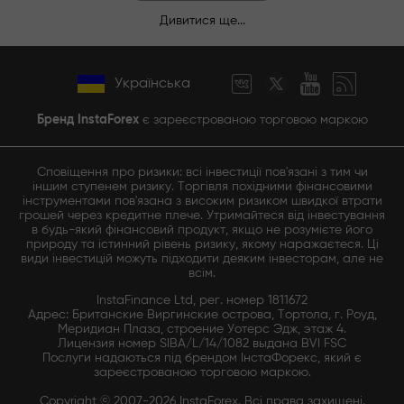
Дивитися ще...
Українська
Бренд InstaForex
є зареєстрованою торговою маркою
Сповіщення про ризики: всі інвестиції пов'язані з тим чи
іншим ступенем ризику. Торгівля похідними фінансовими
інструментами пов'язана з високим ризиком швидкої втрати
грошей через кредитне плече. Утримайтеся від інвестування
в будь-який фінансовий продукт, якщо не розумієте його
природу та істинний рівень ризику, якому наражаєтеся. Ці
види інвестицій можуть підходити деяким інвесторам, але не
всім.
InstaFinance Ltd, рег. номер 1811672
Адрес: Британские Виргинские острова, Тортола, г. Роуд,
Меридиан Плаза, строение Уотерс Эдж, этаж 4.
Лицензия номер SIBA/L/14/1082 выдана BVI FSC
Послуги надаються під брендом ІнстаФорекс, який є
зареєстрованою торговою маркою.
Copyright © 2007-2026 InstaForex. Всі права захищені.