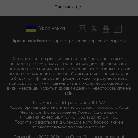
Дивитися ще...
Українська
Бренд InstaForex
є зареєстрованою торговою маркою
Сповіщення про ризики: всі інвестиції пов'язані з тим чи
іншим ступенем ризику. Торгівля похідними фінансовими
інструментами пов'язана з високим ризиком швидкої втрати
грошей через кредитне плече. Утримайтеся від інвестування
в будь-який фінансовий продукт, якщо не розумієте його
природу та істинний рівень ризику, якому наражаєтеся. Ці
види інвестицій можуть підходити деяким інвесторам, але не
всім.
InstaFinance Ltd, рег. номер 1811672
Адрес: Британские Виргинские острова, Тортола, г. Роуд,
Меридиан Плаза, строение Уотерс Эдж, этаж 4.
Лицензия номер SIBA/L/14/1082 выдана BVI FSC
Послуги надаються під брендом ІнстаФорекс, який є
зареєстрованою торговою маркою.
Copyright © 2007-2026 InstaForex. Всі права захищені.