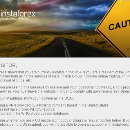
Мінімальні спреди - максимум
вигоди
ISITOR,
ess shows that you are currently located in the USA. If you are a resident of the Uni
Бонус 30% на кожен депозит
ibited from using the services of InstaFintech Group including online trading, online
З InstaForex ви отримуєте доступ
drawal of funds, etc.
до дійсно конкурентних
k you are seeing this message by mistake and your location is not the US, kindly pro
можливостей: кредитне плече до
herwise, you must leave the website in order to comply with government restrictions
1:5000, одні з найкращих
ur IP address show your location as the USA?
Швидкість
спредів та комісій на ринку, а
sing a VPN provided by a hosting company based in the United States;
також привабливі умови для
oes not have proper WHOIS records;
у трейдингу і на трасі
occurred in the WHOIS geolocation database.
торгівлі акціями та індексами
irm whether you are a US resident or not by clicking the relevant button below. If y
ption, being a US resident, you will not be able to open an account with InstaForex
Ваш особистий джекпот подарунків
Ми розробили бонусну систему,