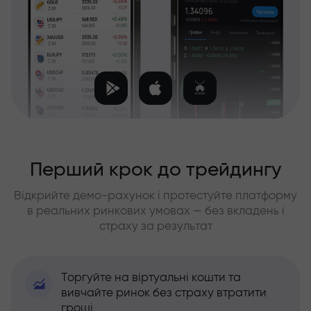
Перший крок до трейдингу
Відкрийте демо-рахунок і протестуйте платформу
в реальних ринкових умовах — без вкладень і
страху за результат
Торгуйте на віртуальні кошти та
вивчайте ринок без страху втратити
гроші