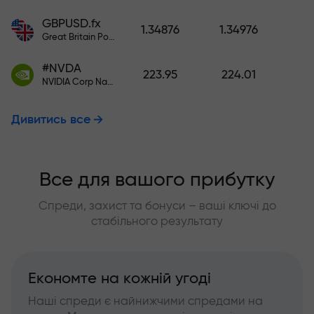
GBPUSD.fx
1.34876
1.34976
Great Britain Pound vs US Dollar
#NVDA
223.95
224.01
NVIDIA Corp Nasdaq Stock Exchange (Nasdaq) USD
Дивитись все
Все для вашого прибутку
Спреди, захист та бонуси – ваші ключі до
стабільного результату
Економте на кожній угоді
Наші спреди є найнижчими спредами на