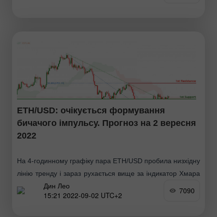
рівню свінг-хай. Якщо бичачий імпульс збережеться, ціна
може попрямувати до 1-го рівня
ETH/USD: очікується формування
бичачого імпульсу. Прогноз на 2 вересня
2022
На 4-годинному графіку пара ETH/USD пробила низхідну
лінію тренду і зараз рухається вище за індикатор Хмара
Дин Лео
Ішимоку, що вказує на бичачий імпульс. Очікується, що
7090
15:21 2022-09-02 UTC+2
ціна зросте від 1-го рівня підтримки