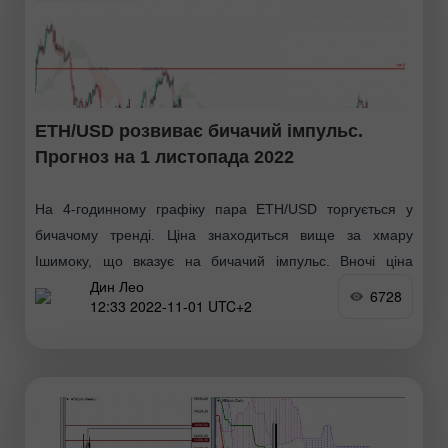
ETH/USD розвиває бичачий імпульс.
Прогноз на 1 листопада 2022
На 4-годинному графіку пара ETH/USD торгується у
бичачому тренді. Ціна знаходиться вище за хмару
Ішимоку, що вказує на бичачий імпульс. Вночі ціна
Дин Лео
набрала низхідний імпульс, і нині рухається вздовж 1-го
6728
12:33 2022-11-01 UTC+2