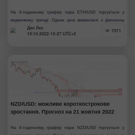
На 4-годинному графіку пара ETH/USD торгується у
ведмежому тренді. Однак ціна вирвалася з діапазону
Дин Лео
консолідації, обмеженого 1-м рівнем опору 1405.86 та 1-
7371
10:10 2022-10-27 UTC+2
м рівнем підтримки 1405.86. Потім ціна торкнулася 1-го
рівня
NZD/USD: можливе короткострокове
зростання. Прогноз на 21 жовтня 2022
На 4-годинному графіку пара NZD/USD торгується у