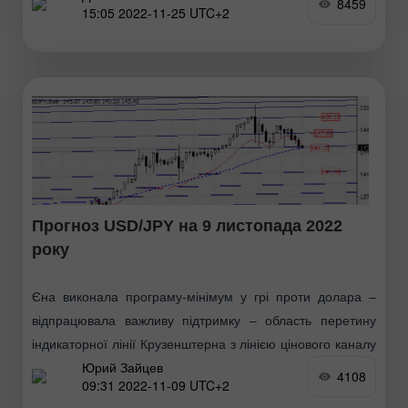
8459
15:05 2022-11-25 UTC+2
ціна продовжить рух до 1-го рівня опору 0.67711
Прогноз USD/JPY на 9 листопада 2022
року
Єна виконала програму-мінімум у грі проти долара –
відпрацювала важливу підтримку – область перетину
індикаторної лінії Крузенштерна з лінією цінового каналу
Юрий Зайцев
на графіку денного масштабу. Лінія Крузенштерна зараз
4108
09:31 2022-11-09 UTC+2
знаходиться