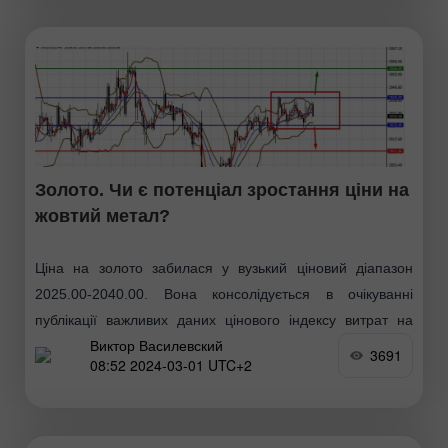
негативний вплив на ринки
Золото. Чи є потенціал зростання ціни на
жовтий метал?
Ціна на золото забилася у вузький ціновий діапазон
2025.00-2040.00. Вона консолідується в очікуванні
публікації важливих даних цінового індексу витрат на
Виктор Василевский
особисте споживання (РСЕ), який буде опубліковано
3691
08:52 2024-03-01 UTC+2
сьогодні о 16.30