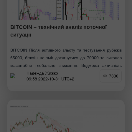
BITCOIN – технічний аналіз поточної
ситуації
BITCOIN Після активного зльоту та тестування рубежів
65000, біткоїн не зміг дотягнутися до 70000 та виконав
масштабне глобальне зниження. Ведмежа активність
Надежда Жижко
зуміла розгорнути тенденції – змінено хрести Ішимоку на
7330
09:58 2022-10-31 UTC+2
тижневому