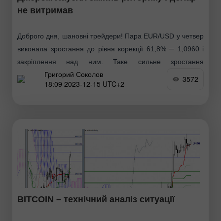
не витримав
Доброго дня, шановні трейдери! Пара EUR/USD у четвер
виконала зростання до рівня корекції 61,8% ─ 1,0960 і
закріплення над ним. Таке сильне зростання
Григорий Соколов
європейської валюти було зумовлене інформаційним
3572
18:09 2023-12-15 UTC+2
фоном середи
BITCOIN – технічний аналіз ситуації