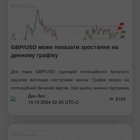
GBP/USD може показати зростання на
денному графіку
Для пари GBP/USD сценарій потенційного бичачого
відскоку виглядає наступним чином: Графік вказує на
потенційний бичачий відскік, при цьому значна підтримка
Дин Лео
виявлена на двох рівнях. Рівні підтримки: 1-й рівень
5163
10:13 2024-02-26 UTC+2
підтримки розташований