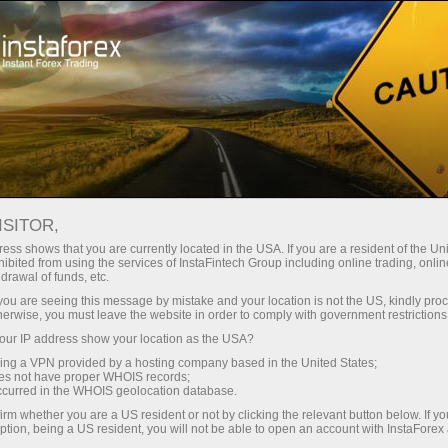
Трейдерам
Форекс аналітика
Форекс-огляди
Технический анализ
ISITOR,
ess shows that you are currently located in the USA. If you are a resident of the Uni
06.12.2024 04:29
ibited from using the services of InstaFintech Group including online trading, online
drawal of funds, etc.
Прогноз по AUD/USD на 6 декабря
k you are seeing this message by mistake and your location is not the US, kindly pro
herwise, you must leave the website in order to comply with government restrictions
2024 года
ur IP address show your location as the USA?
sing a VPN provided by a hosting company based in the United States;
oes not have proper WHOIS records;
occurred in the WHOIS geolocation database.
Пара AUD/USD решила дождаться выхода
irm whether you are a US resident or not by clicking the relevant button below. If y
американских данных по труду в диапазоне 0.6410/82
ption, being a US resident, you will not be able to open an account with InstaForex
– провести консолидацию вместе с осциллятором