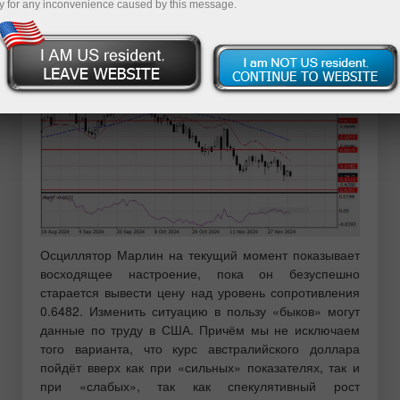
y for any inconvenience caused by this message.
Марлин, который движется вдоль нулевой
нейтральной линии на дневном графике.
Осциллятор Марлин на текущий момент показывает
восходящее настроение, пока он безуспешно
старается вывести цену над уровень сопротивления
0.6482. Изменить ситуацию в пользу «быков» могут
данные по труду в США. Причём мы не исключаем
того варианта, что курс австралийского доллара
пойдёт вверх как при «сильных» показателях, так и
при «слабых», так как спекулятивный рост