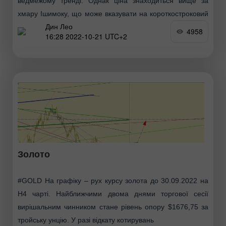
ведмежому тренді. Однак ціна знаходиться вище за
хмару Ішимоку, що може вказувати на короткостроковий
Дин Лео
бичачий імпульс. Очікується, що ціна проб'є 1-й рівень
4958
16:28 2022-10-21 UTC+2
опору
Золото
#GOLD На графіку – рух курсу золота до 30.09.2022 на
Н4 чарті. Найближчими двома днями торгової сесії
вирішальним чинником стане рівень опору $1676,75 за
тройську унцію. У разі відкату котирувань