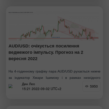
AUD/USD: очікується посилення
ведмежого імпульсу. Прогноз на 2
вересня 2022
На 4-годинному графіку пара AUD/USD рухається нижче
за індикатор Хмари Ішимоку і в рамках низхідного
Дин Лео
каналу, а індикатор MACD знаходиться нижче за нуль,
5950
15:21 2022-09-02 UTC+2
що вказує на ведмежий імпульс. Очікується