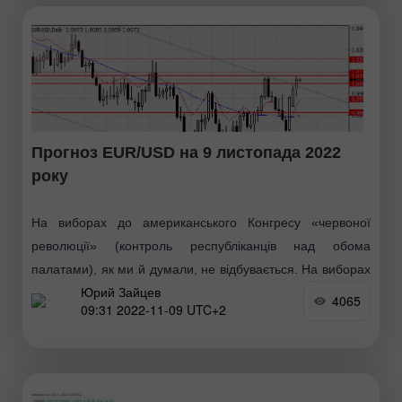
Прогноз EUR/USD на 9 листопада 2022
року
На виборах до американського Конгресу «червоної
революції» (контроль республіканців над обома
палатами), як ми й думали, не відбувається. На виборах
Юрий Зайцев
до Сенату – до головної палати Конгресу лідирують
4065
09:31 2022-11-09 UTC+2
демократи –