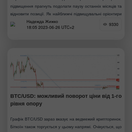
підвищення прагнуть подолати паузу останніх місяців та
відновити позиції. Як найближчі підвищувальні орієнтири
Надежда Жижко
на цій ділянці шляху можна позначити максимальний
9330
18:05 2023-06-26 UTC+2
екстремум (31044), денну мету
BTC/USD: можливий поворот ціни від 1-го
рівня опору
Графік BTC/USD зараз вказує на ведмежий крипторинок.
Біткоїн також торгується у цьому напрямі. Очікується, що