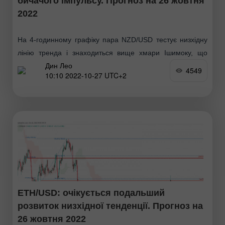
бичачого імпульсу. Прогноз на 26 жовтня
2022
На 4-годинному графіку пара NZD/USD тестує низхідну
лінію тренда і знаходиться вище хмари Ішимоку, що
Дин Лео
вказує на бичачий імпульс. Очікується, що ціна може
4549
10:10 2022-10-27 UTC+2
зрости до 1-го рівня опору 0.58022
ETH/USD: очікується подальший
розвиток низхідної тенденції. Прогноз на
26 жовтня 2022