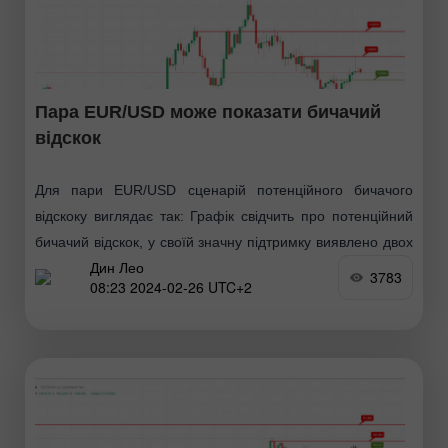
Пара EUR/USD може показати бичачий
відскок
Для пари EUR/USD сценарій потенційного бичачого
відскоку виглядає так: Графік свідчить про потенційний
бичачий відскок, у своїй значну підтримку виявлено двох
Дин Лео
рівнях. Рівні підтримки: 1-й рівень підтримки знаходиться
3783
08:23 2024-02-26 UTC+2
на позначці