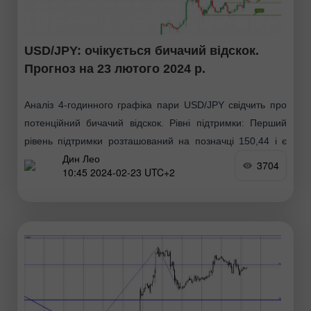
USD/JPY: очікується бичачий відскок.
Прогноз на 23 лютого 2024 р.
Аналіз 4-годинного графіка пари USD/JPY свідчить про
потенційний бичачий відскок. Рівні підтримки: Перший
рівень підтримки розташований на позначці 150,44 і є
Дин Лео
значною областю, де раніше спостерігалося зростання
3704
10:45 2024-02-23 UTC+2
купівельного інтересу. Другий