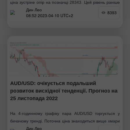
ціна зустріне опір на позначці 28343. Цей рівень раніше
Дин Лео
також був важливим перекриттям. Якщо
8393
08:52 2023-04-10 UTC+2
AUD/USD: очікується подальший
розвиток висхідної тенденції. Прогноз на
25 листопада 2022
На 4-годинному графіку пара AUD/USD торгується у
бичачому тренді. Поточна ціна знаходиться вище хмари
Дин Лео
Ішимоку, що вказує на висхідний імпульс. Очікується, що