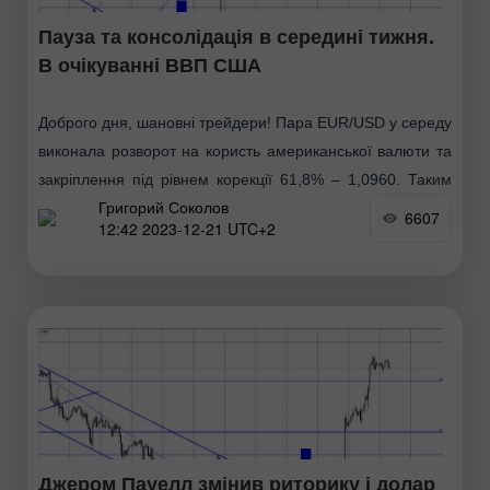
Пауза та консолідація в середині тижня.
В очікуванні ВВП США
Доброго дня, шановні трейдери! Пара EUR/USD у середу
виконала розворот на користь американської валюти та
закріплення під рівнем корекції 61,8% – 1,0960. Таким
Григорий Соколов
чином, процес падіння може бути продовжено
6607
12:42 2023-12-21 UTC+2
Джером Пауелл змінив риторику і долар