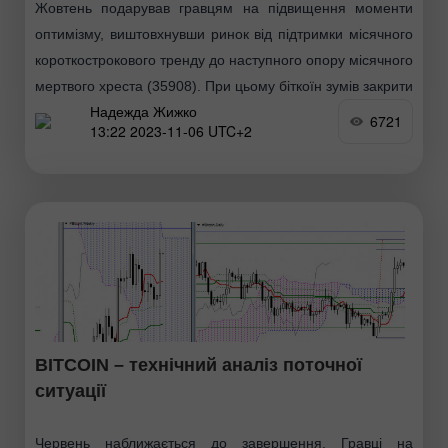
Жовтень подарував гравцям на підвищення моменти
оптимізму, виштовхнувши ринок від підтримки місячного
короткострокового тренду до наступного опору місячного
мертвого хреста (35908). При цьому біткоїн зумів закрити
Надежда Жижко
жовтень у місячній хмарі
6721
13:22 2023-11-06 UTC+2
BITCOIN – технічний аналіз поточної
ситуації
Червень наближається до завершення. Гравці на