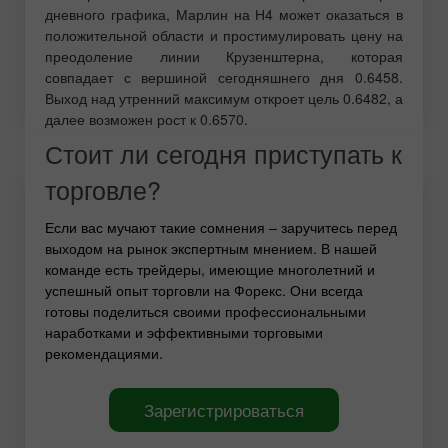
дневного графика, Марлин на Н4 может оказаться в
положительной области и простимулировать цену на
преодоление линии Крузенштерна, которая
совпадает с вершиной сегодняшнего дня 0.6458.
Выход над утренний максимум откроет цель 0.6482, а
далее возможен рост к 0.6570.
Стоит ли сегодня приступать к
торговле?
Если вас мучают такие сомнения – заручитесь перед
выходом на рынок экспертным мнением. В нашей
команде есть трейдеры, имеющие многолетний и
успешный опыт торговли на Форекс. Они всегда
готовы поделиться своими профессиональными
наработками и эффективными торговыми
рекомендациями.
Зарегистрироваться