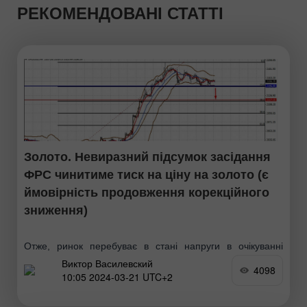
РЕКОМЕНДОВАНІ СТАТТІ
Золото. Невиразний підсумок засідання
ФРС чинитиме тиск на ціну на золото (є
ймовірність продовження корекційного
зниження)
Отже, ринок перебуває в стані напруги в очікуванні
Виктор Василевский
прозорості перспектив старту зниження відсоткових
4098
10:05 2024-03-21 UTC+2
ставок Федрезервом. Будь-які порожні та позбавлені
конкретики заяви Дж. Пауелла можуть мати суттєвий