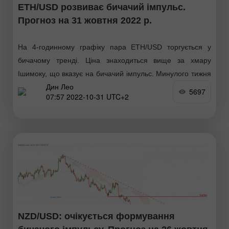
ETH/USD розвиває бичачий імпульс.
Прогноз на 31 жовтня 2022 р.
На 4-годинному графіку пара ETH/USD торгується у
бичачому тренді. Ціна знаходиться вище за хмару
Ішимоку, що вказує на бичачий імпульс. Минулого тижня
Дин Лео
ціна зросла. В даний час пара торгується вище
5697
07:57 2022-10-31 UTC+2
NZD/USD: очікується формування