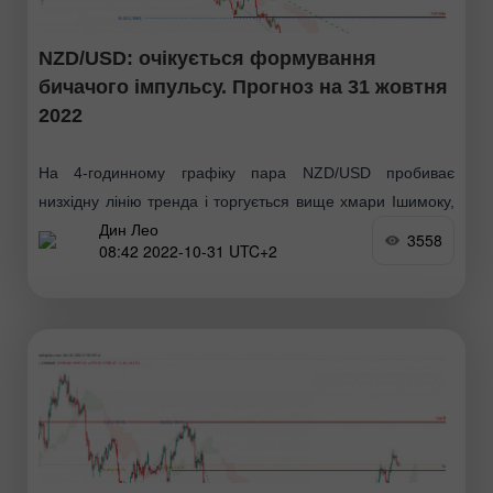
NZD/USD: очікується формування
бичачого імпульсу. Прогноз на 31 жовтня
2022
На 4-годинному графіку пара NZD/USD пробиває
низхідну лінію тренда і торгується вище хмари Ішимоку,
Дин Лео
що вказує на бичачий імпульс. Очікується, що ціна може
3558
08:42 2022-10-31 UTC+2
зрости від 1 рівня підтримки 0.57871