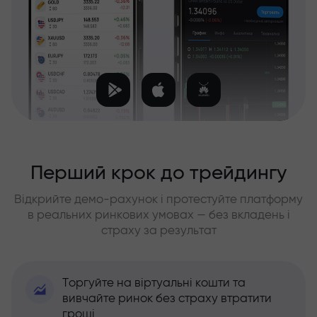
Перший крок до трейдингу
Відкрийте демо-рахунок і протестуйте платформу
в реальних ринкових умовах — без вкладень і
страху за результат
Торгуйте на віртуальні кошти та
вивчайте ринок без страху втратити
гроші