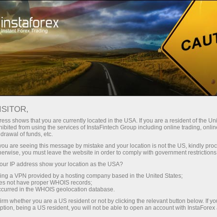
Мінімальні спреди - максимум
вигоди
ISITOR,
ess shows that you are currently located in the USA. If you are a resident of the Uni
Бонус 30% на кожен депозит
ibited from using the services of InstaFintech Group including online trading, online
З InstaForex ви отримуєте доступ
drawal of funds, etc.
до дійсно конкурентних
k you are seeing this message by mistake and your location is not the US, kindly pro
можливостей: кредитне плече до
herwise, you must leave the website in order to comply with government restrictions
1:5000, одні з найкращих
ur IP address show your location as the USA?
Швидкість
спредів та комісій на ринку, а
sing a VPN provided by a hosting company based in the United States;
також привабливі умови для
oes not have proper WHOIS records;
у трейдингу і на трасі
occurred in the WHOIS geolocation database.
торгівлі акціями та індексами
irm whether you are a US resident or not by clicking the relevant button below. If y
ption, being a US resident, you will not be able to open an account with InstaForex
Ваш особистий джекпот подарунків
Ми розробили бонусну систему,