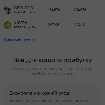
GBPUSD.fx
1.34876
1.34976
Great Britain Pound vs US Dollar
#NVDA
223.95
224.01
NVIDIA Corp Nasdaq Stock Exchange (Nasdaq) USD
Дивитись все
Все для вашого прибутку
Спреди, захист та бонуси – ваші ключі до
стабільного результату
Економте на кожній угоді
Наші спреди є найнижчими спредами на