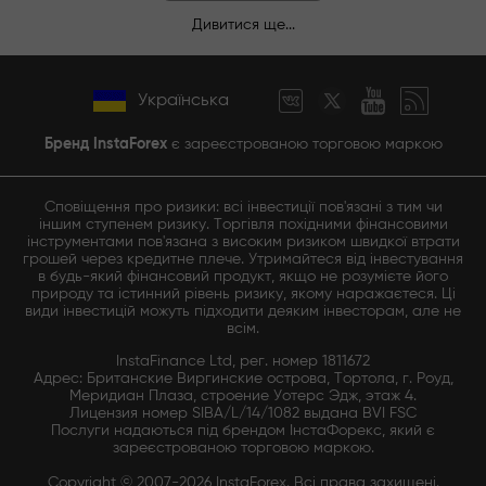
Дивитися ще...
Українська
Бренд InstaForex
є зареєстрованою торговою маркою
Сповіщення про ризики: всі інвестиції пов'язані з тим чи
іншим ступенем ризику. Торгівля похідними фінансовими
інструментами пов'язана з високим ризиком швидкої втрати
грошей через кредитне плече. Утримайтеся від інвестування
в будь-який фінансовий продукт, якщо не розумієте його
природу та істинний рівень ризику, якому наражаєтеся. Ці
види інвестицій можуть підходити деяким інвесторам, але не
всім.
InstaFinance Ltd, рег. номер 1811672
Адрес: Британские Виргинские острова, Тортола, г. Роуд,
Меридиан Плаза, строение Уотерс Эдж, этаж 4.
Лицензия номер SIBA/L/14/1082 выдана BVI FSC
Послуги надаються під брендом ІнстаФорекс, який є
зареєстрованою торговою маркою.
Copyright © 2007-2026 InstaForex. Всі права захищені.