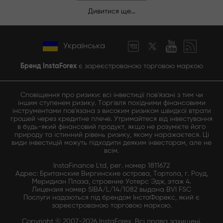
Дивитися ще...
Українська
Бренд InstaForex
є зареєстрованою торговою маркою
Сповіщення про ризики: всі інвестиції пов'язані з тим чи
іншим ступенем ризику. Торгівля похідними фінансовими
інструментами пов'язана з високим ризиком швидкої втрати
грошей через кредитне плече. Утримайтеся від інвестування
в будь-який фінансовий продукт, якщо не розумієте його
природу та істинний рівень ризику, якому наражаєтеся. Ці
види інвестицій можуть підходити деяким інвесторам, але не
всім.
InstaFinance Ltd, рег. номер 1811672
Адрес: Британские Виргинские острова, Тортола, г. Роуд,
Меридиан Плаза, строение Уотерс Эдж, этаж 4.
Лицензия номер SIBA/L/14/1082 выдана BVI FSC
Послуги надаються під брендом ІнстаФорекс, який є
зареєстрованою торговою маркою.
Copyright © 2007-2026 InstaForex. Всі права захищені.