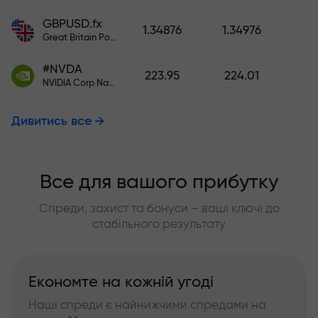
GBPUSD.fx
1.34876
1.34976
Great Britain Pound vs US Dollar
#NVDA
223.95
224.01
NVIDIA Corp Nasdaq Stock Exchange (Nasdaq) USD
Дивитись все
Все для вашого прибутку
Спреди, захист та бонуси – ваші ключі до
стабільного результату
Економте на кожній угоді
Наші спреди є найнижчими спредами на