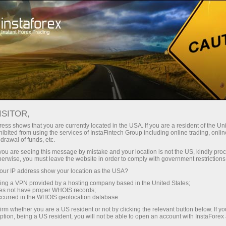
Мінімальні спреди - максимум
вигоди
ISITOR,
ess shows that you are currently located in the USA. If you are a resident of the Uni
Бонус 30% на кожен депозит
ibited from using the services of InstaFintech Group including online trading, online
З InstaForex ви отримуєте доступ
drawal of funds, etc.
до дійсно конкурентних
k you are seeing this message by mistake and your location is not the US, kindly pro
можливостей: кредитне плече до
herwise, you must leave the website in order to comply with government restrictions
1:5000, одні з найкращих
ur IP address show your location as the USA?
Швидкість
спредів та комісій на ринку, а
sing a VPN provided by a hosting company based in the United States;
також привабливі умови для
oes not have proper WHOIS records;
у трейдингу і на трасі
occurred in the WHOIS geolocation database.
торгівлі акціями та індексами
irm whether you are a US resident or not by clicking the relevant button below. If y
ption, being a US resident, you will not be able to open an account with InstaForex
Ваш особистий джекпот подарунків
Ми розробили бонусну систему,