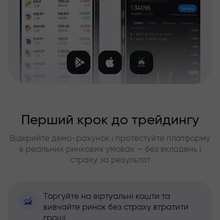
Перший крок до трейдингу
Відкрийте демо-рахунок і протестуйте платформу
в реальних ринкових умовах — без вкладень і
страху за результат
Торгуйте на віртуальні кошти та
вивчайте ринок без страху втратити
гроші