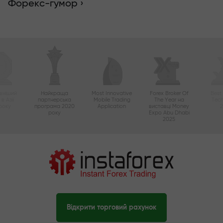
Форекс-гумор ›
вніший
Найкраща
Most Innovative
Forex Broker Of
Best
в Азії
партнерська
Mobile Trading
The Year на
Tec
року
програма 2020
Application
виставці Money
року
Expo Abu Dhabi
2025
Відкрити торговий рахунок