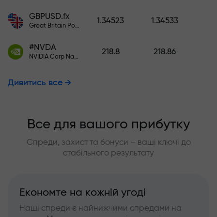
GBPUSD.fx
1.34523
1.34533
Great Britain Pound vs US Dollar
#NVDA
218.8
218.86
NVIDIA Corp Nasdaq Stock Exchange (Nasdaq) USD
Дивитись все
Все для вашого прибутку
Спреди, захист та бонуси – ваші ключі до
стабільного результату
Економте на кожній угоді
Наші спреди є найнижчими спредами на