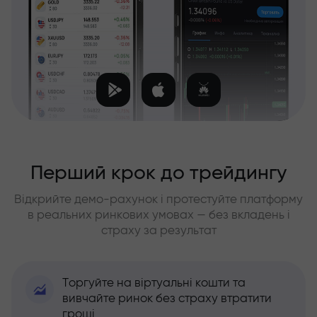
Перший крок до трейдингу
Відкрийте демо-рахунок і протестуйте платформу
в реальних ринкових умовах — без вкладень і
страху за результат
Торгуйте на віртуальні кошти та
вивчайте ринок без страху втратити
гроші