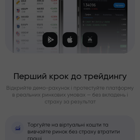
Перший крок до трейдингу
Відкрийте демо-рахунок і протестуйте платформу
в реальних ринкових умовах — без вкладень і
страху за результат
Торгуйте на віртуальні кошти та
вивчайте ринок без страху втратити
гроші