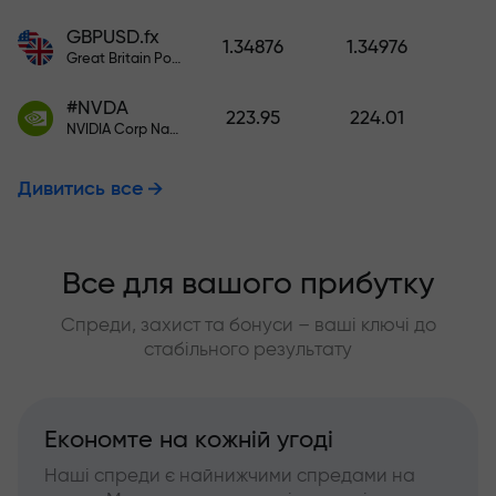
GBPUSD.fx
1.34876
1.34976
Great Britain Pound vs US Dollar
#NVDA
223.95
224.01
NVIDIA Corp Nasdaq Stock Exchange (Nasdaq) USD
Дивитись все
Все для вашого прибутку
Спреди, захист та бонуси – ваші ключі до
стабільного результату
Економте на кожній угоді
Наші спреди є найнижчими спредами на