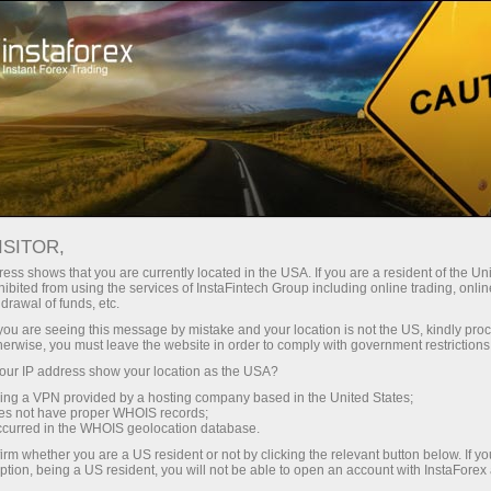
Мінімальні спреди - максимум
вигоди
ISITOR,
ess shows that you are currently located in the USA. If you are a resident of the Uni
Бонус 30% на кожен депозит
ibited from using the services of InstaFintech Group including online trading, online
З InstaForex ви отримуєте доступ
drawal of funds, etc.
до дійсно конкурентних
k you are seeing this message by mistake and your location is not the US, kindly pro
можливостей: кредитне плече до
herwise, you must leave the website in order to comply with government restrictions
1:5000, одні з найкращих
ur IP address show your location as the USA?
Швидкість
спредів та комісій на ринку, а
sing a VPN provided by a hosting company based in the United States;
також привабливі умови для
oes not have proper WHOIS records;
у трейдингу і на трасі
occurred in the WHOIS geolocation database.
торгівлі акціями та індексами
irm whether you are a US resident or not by clicking the relevant button below. If y
ption, being a US resident, you will not be able to open an account with InstaForex
Ваш особистий джекпот подарунків
Ми розробили бонусну систему,