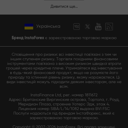
Дивитися ще...
Українська
Бренд InstaForex
є зареєстрованою торговою маркою
Сповіщення про ризики: всі інвестиції пов'язані з тим чи
іншим ступенем ризику. Торгівля похідними фінансовими
інструментами пов'язана з високим ризиком швидкої втрати
грошей через кредитне плече. Утримайтеся від інвестування
в будь-який фінансовий продукт, якщо не розумієте його
природу та істинний рівень ризику, якому наражаєтеся. Ці
види інвестицій можуть підходити деяким інвесторам, але не
всім.
InstaFinance Ltd, рег. номер 1811672
Адрес: Британские Виргинские острова, Тортола, г. Роуд,
Меридиан Плаза, строение Уотерс Эдж, этаж 4.
Лицензия номер SIBA/L/14/1082 выдана BVI FSC
Послуги надаються під брендом ІнстаФорекс, який є
зареєстрованою торговою маркою.
Copyright © 2007-2026 InstaForex. Всі права захищені.