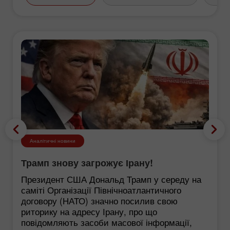
Аналітичні новини
Трамп знову загрожує Ірану!
Президент США Дональд Трамп у середу на
саміті Організації Північноатлантичного
договору (НАТО) значно посилив свою
риторику на адресу Ірану, про що
повідомляють засоби масової інформації,