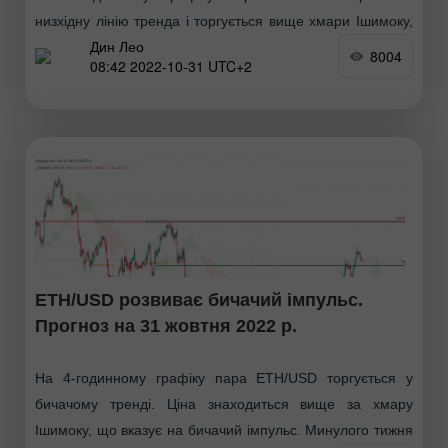
низхідну лінію тренда і торгується вище хмари Ішимоку,
Дин Лео
що вказує на бичачий імпульс. Очікується, що ціна може
8004
08:42 2022-10-31 UTC+2
зрости від 1 рівня підтримки 0.57871
ETH/USD розвиває бичачий імпульс.
Прогноз на 31 жовтня 2022 р.
На 4-годинному графіку пара ETH/USD торгується у
бичачому тренді. Ціна знаходиться вище за хмару
Ішимоку, що вказує на бичачий імпульс. Минулого тижня