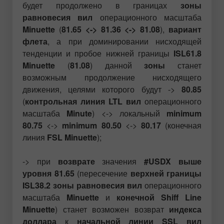
будет продолжено в границах
зоны
равновесия вил
операционного масштаба
Minuette
(
81.65 <-> 81.36 <-> 81.08
),
вариант
флета
, а при доминировании нисходящей
тенденции и пробое нижней границы
ISL61.8
Minuette
(
81.08
) данной
зоны
станет
возможным продолжение нисходящего
движения, целями которого будут ->
80.85
(
контрольная линия LTL вил
операционного
масштаба
Minute
) <->
локальный
minimum
80.75
<->
minimum
80.50
<->
80.17
(конечная
линия
FSL Minuette
);
-> при
возврате
значения
#USDX выше
уровня 81.65
(пересечение
верхней границы
ISL38.2 зоны равновесия вил
операционного
масштаба
Minuette
и
конечной Shiff Line
Minuette
) станет возможен возврат
индекса
доллара
к
начальной линии SSL вил