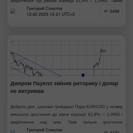
закріплення під рівнем корекції 61,8% – 1,0960. Таким
Григорий Соколов
чином, процес падіння може бути продовжено
5458
12:42 2023-12-21 UTC+2
Джером Пауелл змінив риторику і долар
не витримав
Доброго дня, шановні трейдери! Пара EUR/USD у четвер
виконала зростання до рівня корекції 61,8% ─ 1,0960 і
закріплення над ним. Таке сильне зростання
Григорий Соколов
європейської валюти було зумовлене інформаційним
4121