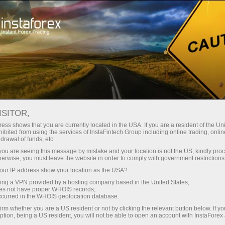
Трейдерам
Форекс аналітика
Форекс-огляди
Технический анализ
ISITOR,
ess shows that you are currently located in the USA. If you are a resident of the Uni
13.09.2013 16:45
ibited from using the services of InstaFintech Group including online trading, online
drawal of funds, etc.
#USDX. Развитие движения c 16 по
k you are seeing this message by mistake and your location is not the US, kindly pro
herwise, you must leave the website in order to comply with government restrictions
20 сентября 2013 года. Анализ ZUP &
ur IP address show your location as the USA?
APLs.
sing a VPN provided by a hosting company based in the United States;
oes not have proper WHOIS records;
occurred in the WHOIS geolocation database.
irm whether you are a US resident or not by clicking the relevant button below. If y
Операционный масштаб
Minute
(
h4
)
ption, being a US resident, you will not be able to open an account with InstaForex