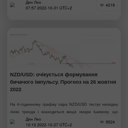
Дин Лео
ціна зросла. В даний час пара торгується вище
4218
07:57 2022-10-31 UTC+2
NZD/USD: очікується формування
бичачого імпульсу. Прогноз на 26 жовтня
2022
На 4-годинному графіку пара NZD/USD тестує низхідну
лінію тренда і знаходиться вище хмари Ішимоку, що
Дин Лео
вказує на бичачий імпульс. Очікується, що ціна може
9524
10:10 2022-10-27 UTC+2
зрости до 1-го рівня опору 0.58022