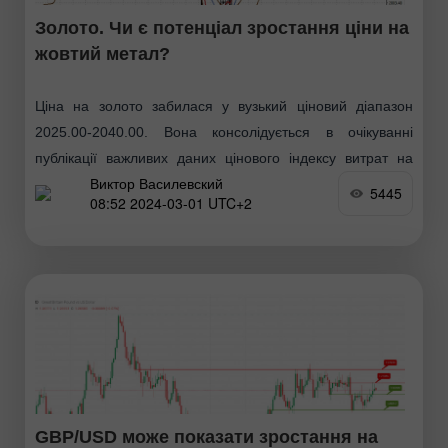
Золото. Чи є потенціал зростання ціни на
жовтий метал?
Ціна на золото забилася у вузький ціновий діапазон
2025.00-2040.00. Вона консолідується в очікуванні
публікації важливих даних цінового індексу витрат на
Виктор Василевский
особисте споживання (РСЕ), який буде опубліковано
5445
08:52 2024-03-01 UTC+2
сьогодні о 16.30
GBP/USD може показати зростання на