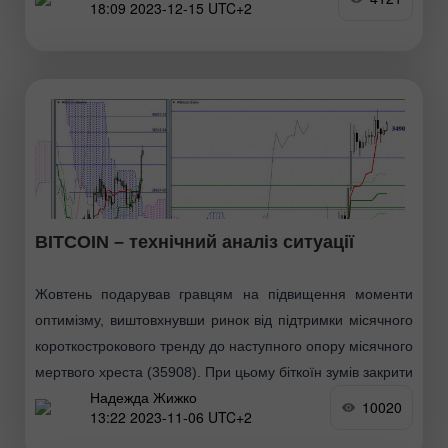
18:09 2023-12-15 UTC+2
фоном середи
BITCOIN – технічний аналіз ситуації
Жовтень подарував гравцям на підвищення моменти
оптимізму, виштовхнувши ринок від підтримки місячного
короткострокового тренду до наступного опору місячного
мертвого хреста (35908). При цьому біткоїн зумів закрити
Надежда Жижко
жовтень у місячній хмарі
10020
13:22 2023-11-06 UTC+2