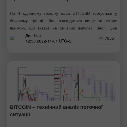
На 4-годинному графіку пара ETH/USD торгується у
бичачому тренді. Ціна знаходиться вище за хмару
Ішимоку, що вказує на бичачий імпульс. Вночі ціна
Дин Лео
набрала низхідний імпульс, і нині рухається вздовж 1-го
7855
12:33 2022-11-01 UTC+2
BITCOIN – технічний аналіз поточної
ситуації