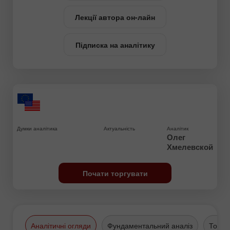
Лекції автора он-лайн
Підписка на аналітику
Думки аналітика
Актуальність
Аналітик
Олег
Хмелевской
Почати торгувати
Аналітичні огляди
Фундаментальний аналіз
Торго