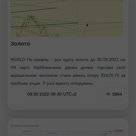
Золото
#GOLD На графіку – рух курсу золота до 30.09.2022 на
Н4 чарті. Найближчими двома днями торгової сесії
вирішальним чинником стане рівень опору $1676,75 за
тройську унцію. У разі відкату котирувань
09:56 2022-09-30 UTC+2
5864