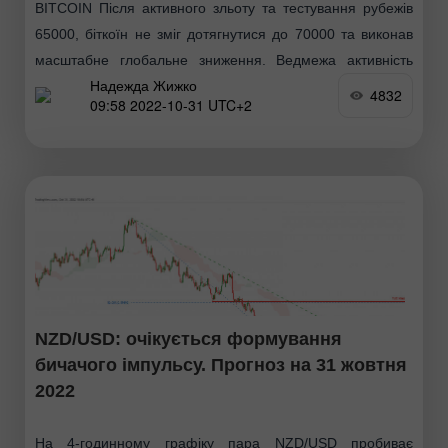
BITCOIN Після активного зльоту та тестування рубежів
65000, біткоїн не зміг дотягнутися до 70000 та виконав
масштабне глобальне зниження. Ведмежа активність
Надежда Жижко
зуміла розгорнути тенденції – змінено хрести Ішимоку на
4832
09:58 2022-10-31 UTC+2
тижневому
NZD/USD: очікується формування
бичачого імпульсу. Прогноз на 31 жовтня
2022
На 4-годинному графіку пара NZD/USD пробиває