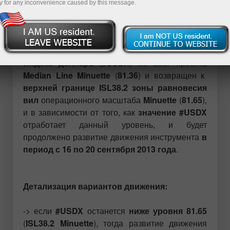
y for any inconvenience caused by this message.
#USDX
Предыдущий обзор от 06 сентября 2013 г.
Индекс доллара
(
#USDX
) не смог пробить
Median Line Minuette
(
81.36
) и возвращен к
верхней границе ISL38.2 зоны равновесия
вил
операционного масштаба
Minuette
(
81.65
),
и в зависимости от того, как
значение #USDX
отработает данный уровень, и будет
продолжено развитие движения инструмента
в
период с 16 по 20 сентября 2013 года
.
Детализация вариантов движения:
-> если
#USDX
останется
ниже уровня 81.65
(
ISL38.2 Minuette
), тогда развитие движения