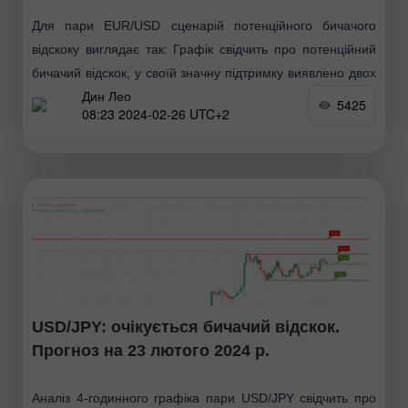
Для пари EUR/USD сценарій потенційного бичачого
відскоку виглядає так: Графік свідчить про потенційний
бичачий відскок, у своїй значну підтримку виявлено двох
Дин Лео
рівнях. Рівні підтримки: 1-й рівень підтримки знаходиться
5425
08:23 2024-02-26 UTC+2
на позначці
USD/JPY: очікується бичачий відскок.
Прогноз на 23 лютого 2024 р.
Аналіз 4-годинного графіка пари USD/JPY свідчить про