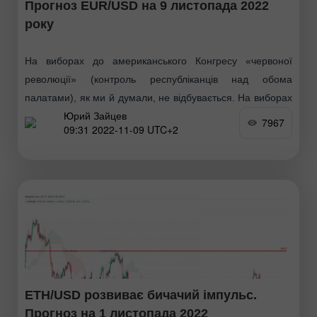
Прогноз EUR/USD на 9 листопада 2022
року
На виборах до американського Конгресу «червоної
революції» (контроль республіканців над обома
палатами), як ми й думали, не відбувається. На виборах
Юрий Зайцев
до Сенату – до головної палати Конгресу лідирують
7967
09:31 2022-11-09 UTC+2
демократи –
ETH/USD розвиває бичачий імпульс.
Прогноз на 1 листопада 2022