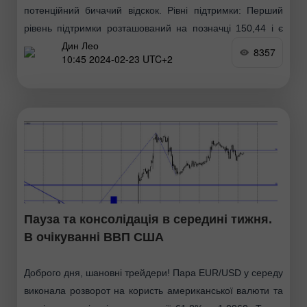
потенційний бичачий відскок. Рівні підтримки: Перший
рівень підтримки розташований на позначці 150,44 і є
Дин Лео
значною областю, де раніше спостерігалося зростання
8357
10:45 2024-02-23 UTC+2
купівельного інтересу. Другий
Пауза та консолідація в середині тижня.
В очікуванні ВВП США
Доброго дня, шановні трейдери! Пара EUR/USD у середу
виконала розворот на користь американської валюти та