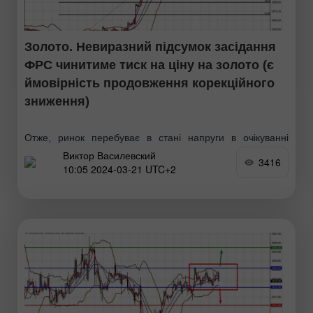
Золото. Невиразний підсумок засідання
ФРС чинитиме тиск на ціну на золото (є
ймовірність продовження корекційного
зниження)
Отже, ринок перебуває в стані напруги в очікуванні
Виктор Василевский
прозорості перспектив старту зниження відсоткових
3416
10:05 2024-03-21 UTC+2
ставок Федрезервом. Будь-які порожні та позбавлені
конкретики заяви Дж. Пауелла можуть мати суттєвий
негативний вплив на ринки