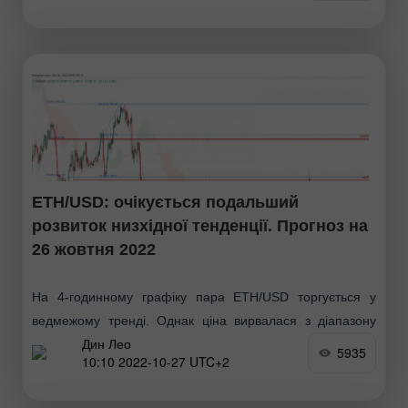
ETH/USD: очікується подальший
розвиток низхідної тенденції. Прогноз на
26 жовтня 2022
На 4-годинному графіку пара ETH/USD торгується у
ведмежому тренді. Однак ціна вирвалася з діапазону
Дин Лео
консолідації, обмеженого 1-м рівнем опору 1405.86 та 1-
5935
10:10 2022-10-27 UTC+2
м рівнем підтримки 1405.86. Потім ціна торкнулася 1-го
рівня