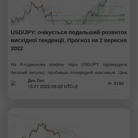
USD/JPY: очікується подальший розвиток
висхідної тенденції. Прогноз на 2 вересня
2022
На 4-годинному графіку пара USD/JPY підтвердила
бичачий імпульс, пробивши попередній максимум. Ціна
Дин Лео
пробила позначку 139.373, що відповідає попередньому
5192
15:21 2022-09-02 UTC+2
рівню свінг-хай. Якщо бичачий імпульс збережеться, ціна
може попрямувати до 1-го рівня