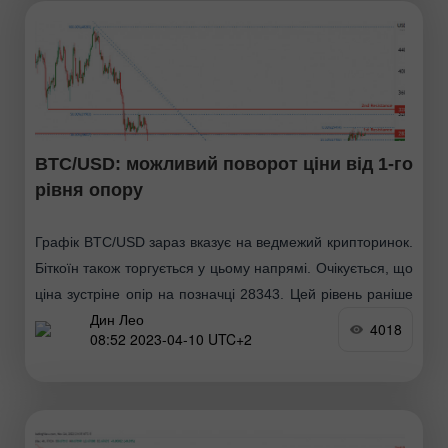
BTC/USD: можливий поворот ціни від 1-го
рівня опору
Графік BTC/USD зараз вказує на ведмежий крипторинок.
Біткоїн також торгується у цьому напрямі. Очікується, що
ціна зустріне опір на позначці 28343. Цей рівень раніше
Дин Лео
також був важливим перекриттям. Якщо
4018
08:52 2023-04-10 UTC+2