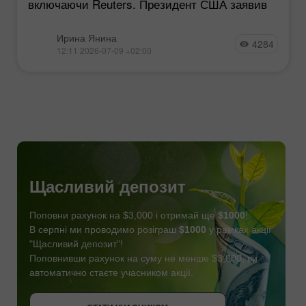
включаючи Reuters. Президент США заявив
Ирина Янина
4284
12:11 2026-07-09 +02:00
Щасливий депозит
Поповни рахунок на $3,000 і отримай ще
$1000
!
В серпні ми проводимо розіграш
$1000
у рамках акції
"Щасливий депозит"!
Поповнивши рахунок на суму не менше $3,000, ви
автоматично стаєте учасником акції.
СТАТИ УЧАСНИКОМ
ОТРИМАТИ БОНУС
СТАТИ УЧАСНИКОМ