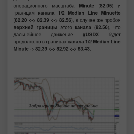
операционного масштаба
Minute
(
82.05
) и
границам
канала 1/2 Median Line Minuette
(
82.20 <-> 82.39 <-> 82.56
), в случае же пробоя
верхней границы
этого
канала
(
82.56
), что
дальнейшее движение
#USDX
будет
продолжено в границах
канала 1/2 Median Line
Minute
->
82.39 <-> 82.92 <-> 83.43
.