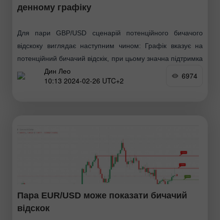
денному графіку
Для пари GBP/USD сценарій потенційного бичачого
відскоку виглядає наступним чином: Графік вказує на
потенційний бичачий відскік, при цьому значна підтримка
Дин Лео
виявлена на двох рівнях. Рівні підтримки: 1-й рівень
6974
10:13 2024-02-26 UTC+2
підтримки розташований
Пара EUR/USD може показати бичачий
відскок