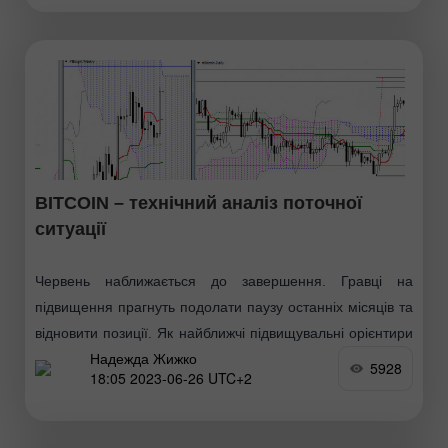
BITCOIN – технічний аналіз поточної
ситуації
Червень наближається до завершення. Гравці на
підвищення прагнуть подолати паузу останніх місяців та
відновити позиції. Як найближчі підвищувальні орієнтири
Надежда Жижко
на цій ділянці шляху можна позначити максимальний
5928
18:05 2023-06-26 UTC+2
екстремум (31044), денну мету