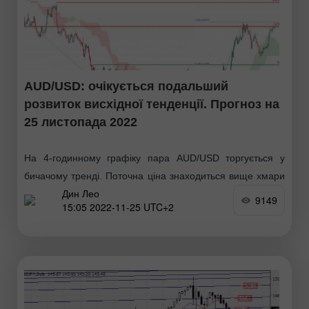
AUD/USD: очікується подальший
розвиток висхідної тенденції. Прогноз на
25 листопада 2022
На 4-годинному графіку пара AUD/USD торгується у
бичачому тренді. Поточна ціна знаходиться вище хмари
Дин Лео
Ішимоку, що вказує на висхідний імпульс. Очікується, що
9149
15:05 2022-11-25 UTC+2
ціна продовжить рух до 1-го рівня опору 0.67711