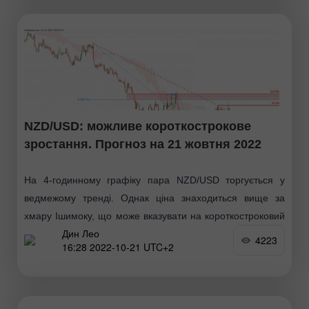
NZD/USD: можливе короткострокове
зростання. Прогноз на 21 жовтня 2022
На 4-годинному графіку пара NZD/USD торгується у
ведмежому тренді. Однак ціна знаходиться вище за
хмару Ішимоку, що може вказувати на короткостроковий
Дин Лео
бичачий імпульс. Очікується, що ціна проб'є 1-й рівень
4223
16:28 2022-10-21 UTC+2
опору