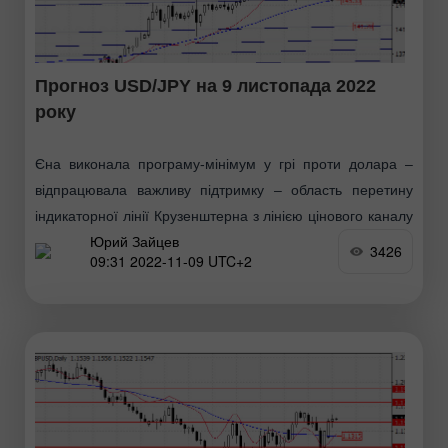
Прогноз USD/JPY на 9 листопада 2022
року
Єна виконала програму-мінімум у грі проти долара –
відпрацювала важливу підтримку – область перетину
індикаторної лінії Крузенштерна з лінією цінового каналу
Юрий Зайцев
на графіку денного масштабу. Лінія Крузенштерна зараз
3426
09:31 2022-11-09 UTC+2
знаходиться