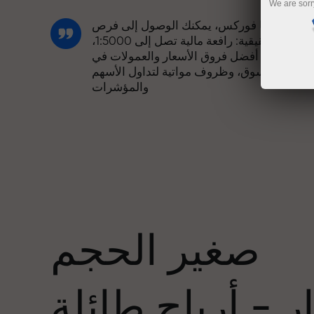
We are sorr
مع إنستا فوركس، يمكنك الوصول إلى فرص
تنافسية حقيقية: رافعة مالية تصل إلى 1:5000،
وبعض من أفضل فروق الأسعار والعمولات في
السوق، وظروف مواتية لتداول الأسهم
والمؤشرات
لقد طورنا نظام مكافآت يجعل التداول أكثر
جاذبية. يمكن لكل عميل في إنستا فوركس
عدد
الحصول على مكافأة تصل إلى 30% على
يداعه، والاستفادة من عروض ترويجية وعروض
خاصة أخرى.
صغير الحجم
تتشارك سرعة المسار وسرعة التداول نفس
القيم. يُضفي أليش لوبرايس عناصر الحماس
 - أرباح طائلة
والانضباط على عالم التداول، ويعمل كشريك