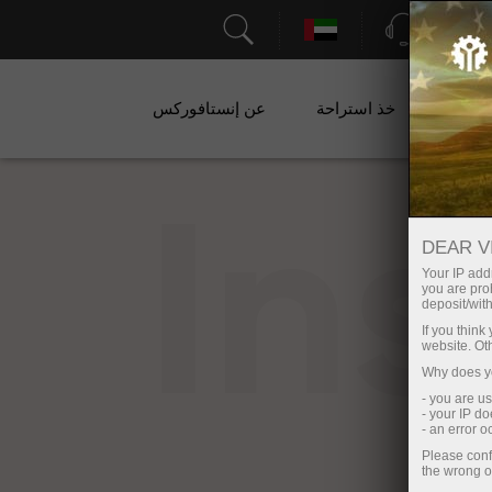
الدعم
ات
خذ استراحة
عن إنستافوركس
In
DEAR V
Your IP addr
you are proh
deposit/with
If you thin
website. Ot
Why does yo
- you are u
- your IP d
- an error 
Please conf
the wrong o