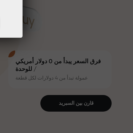
فرق السعر يبدأ من 0 دولار أمريكي
/ للوحدة
عمولة تبدأ من 4 دولارات لكل قطعة
قارن بين السبرید