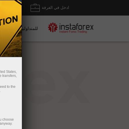
ادخل في الغرفة
إيداع/ س
للمتداولين
rex
ted States,
 transfers,
ceed to the
.
ou choose
 anyway.