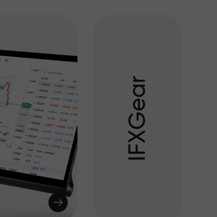
r
a
e
G
X
F
I