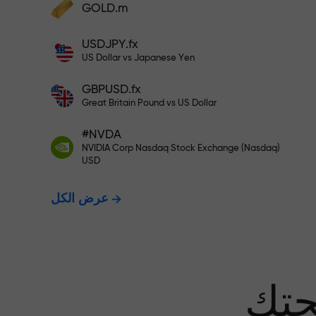
GOLD.m
أودع أموالاً واحصل على مكافأة تفوق قيمة
إيداعك بألف مرة. هذا ليس خطأً مطبعياً. كلما
USDJPY.fx
زاد مبلغ الإيداع، زادت قيمة المكافأة.
US Dollar vs Japanese Yen
GBPUSD.fx
Great Britain Pound vs US Dollar
 نضمن أرباحك
#NVDA
NVIDIA Corp Nasdaq Stock Exchange (Nasdaq)
USD
مكافأة تصل إلى 1000 ضعف - أكبر
عرض الكل
عف في السوق
حتك