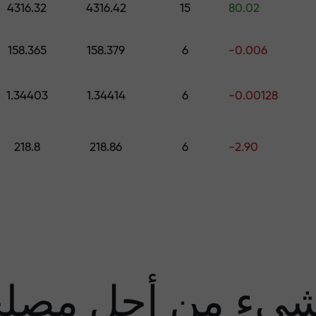
4316.32
4316.42
15
80.02
قم بإيداع المبلغ في حسابك باستخدام $333 — اختر هدية تصل قيمتها إلى $1,500
158.365
158.379
6
-0.006
تداول بدون مخاطرة -
1.34403
1.34414
6
-0.00128
نحن
218.8
218.86
6
-2.90
مضا
يء من أجل مصل