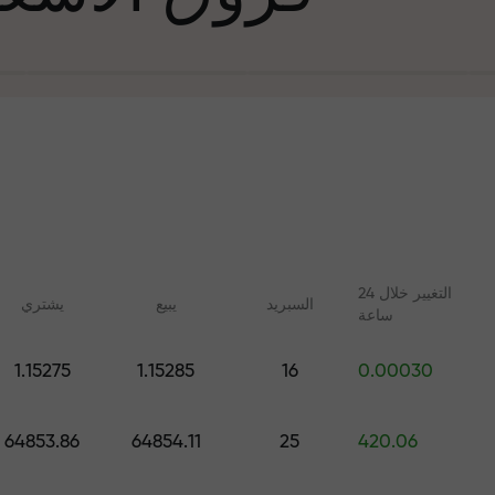
التغيير خلال 24
السبرید
يبيع
يشتري
ساعة
في التجارة وعلى 
1.15275
1.15285
16
0.00030
ليلات مع FX.CO
دورات عبر الإنترنت
جائزة هديتك ا
 اليومية لسوق الفوركس
تعلم التداول من الصفر - دورات
64853.86
64854.11
25
420.06
 الرقمية والعقود الآجلة
وندوات عبر الإنترنت لجميع
المستويات