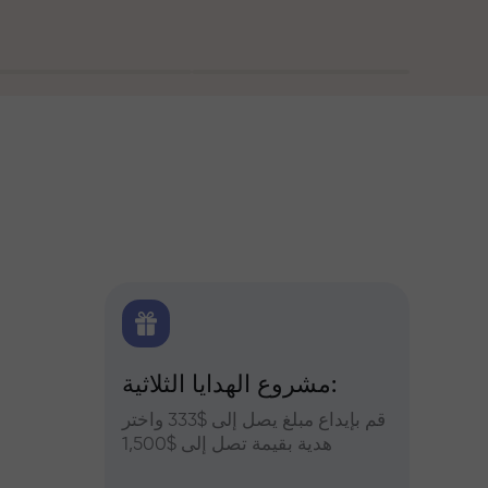
اولين
مشروع الهدايا الثلاثية:
التح
س وعزز
قم بإيداع مبلغ يصل إلى $333 واختر
التوقعات
أرباحك
هدية بقيمة تصل إلى $1,500
والعملات