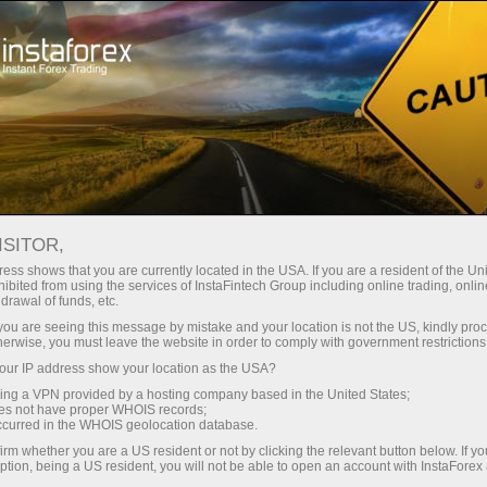
حب
منصة التداول
فتح الحساب الفوري
للمبتدئين
للمستثمرين
للشركاء
الحمل
staFo
ISITOR,
ess shows that you are currently located in the USA. If you are a resident of the Uni
ibited from using the services of InstaFintech Group including online trading, online
drawal of funds, etc.
k you are seeing this message by mistake and your location is not the US, kindly pro
herwise, you must leave the website in order to comply with government restrictions
ur IP address show your location as the USA?
sing a VPN provided by a hosting company based in the United States;
oes not have proper WHOIS records;
occurred in the WHOIS geolocation database.
irm whether you are a US resident or not by clicking the relevant button below. If y
ption, being a US resident, you will not be able to open an account with InstaForex