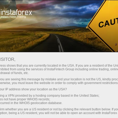
صغير الحجم
فروق الأسعار - أرباح طائلة
ISITOR,
ess shows that you are currently located in the USA. If you are a resident of the Uni
30% مكافأة
ibited from using the services of InstaFintech Group including online trading, online
مع إنستا فوركس، يمكنك الوصول إلى
drawal of funds, etc.
فرص تنافسية حقيقية: رافعة مالية تصل
لكل إيداع
k you are seeing this message by mistake and your location is not the US, kindly pro
إلى 1:5000، وبعض من أفضل فروق
herwise, you must leave the website in order to comply with government restrictions
الأسعار والعمولات في السوق، وظروف
ur IP address show your location as the USA?
سرعة
مواتية لتداول الأسهم والمؤشرات
sing a VPN provided by a hosting company based in the United States;
oes not have proper WHOIS records;
في التجارة وعلى الطريق السريع
occurred in the WHOIS geolocation database.
irm whether you are a US resident or not by clicking the relevant button below. If y
ption, being a US resident, you will not be able to open an account with InstaForex
لقد طورنا نظام مكافآت يجعل التداول
جائزة هديتك الشخصية الكبرى