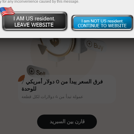
y for any inconvenience caused by this message.
أكثر جاذبية. يمكن لكل عميل في إنستا
InstaForex
قم بإيداع المبلغ في حسابك باستخدام $333 — اختر هدية
فوركس الحصول على مكافأة تصل إلى
30% على إيداعه، والاستفادة من
تصل قيمتها إلى $1,500
عروض ترويجية وعروض خاصة أخرى.
تداول بدون مخاطرة -
نحن نضمن أرباحك
تتشارك سرعة المسار وسرعة التداول
مكافأة تصل إلى 1000 ضعف - أكبر
نفس القيم. يُضفي أليش لوبرايس
مضاعف في السوق
عناصر الحماس والانضباط على عالم
التداول، ويعمل كشريك يُلهم العملاء
لتحقيق أهداف طموحة.
فرق السعر يبدأ من 0 دولار أمريكي /
للوحدة
عمولة تبدأ من 4 دولارات لكل قطعة
نقدم هدايا حقيقية، وليست مكافآت أو
رموز ترويجية. يحصل كل عميل في
إنستا فوركس على هاتف آيفون أو ماك
قارن بين السبرید
بوك أو رحلة أحلامه بمجرد إيداعه مبلغًا
من المال.