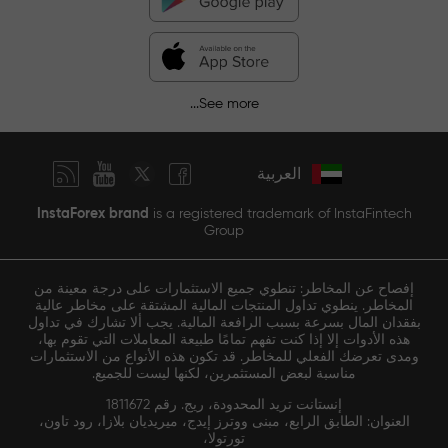
See more...
العربية
InstaForex brand
is a registered trademark of InstaFintech
Group
إفصاح عن المخاطر: تنطوي جميع الاستثمارات على درجة معينة من
المخاطر. ينطوي تداول المنتجات المالية المشتقة على مخاطر عالية
بفقدان المال بسرعة بسبب الرافعة المالية. يجب ألا تشارك في تداول
هذه الأدوات إلا إذا كنت تفهم تمامًا طبيعة المعاملات التي تقوم بها،
ومدى تعرضك الفعلي للمخاطر. قد تكون هذه الأنواع من الاستثمارات
مناسبة لبعض المستثمرين، لكنها ليست للجميع.
إنستانت تريد المحدودة، ريج. رقم 1811672
العنوان: الطابق الرابع، مبنى ووترز إيدج، ميريديان بلازا، رود تاون،
تورتولا،