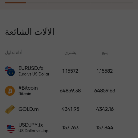
يُعوّض برنامج التأمين ضد المخاطر
خسائرك ويضمن لك مضاعفة أرباحك
الآلات الشائعة
ثلاث مرات خلال ستة أشهر. تداول
براحة بال تامة، فرأس مالك في أمان!
ید
يبيع
يشتري
أداة تداول
EURUSD.fx
1.15572
1.15582
Euro vs US Dollar
أودع أموالاً واحصل على مكافأة تفوق
قيمة إيداعك بألف مرة. هذا ليس خطأً
#Bitcoin
64859.38
64859.63
مطبعياً. كلما زاد مبلغ الإيداع، زادت
Bitcoin
قيمة المكافأة.
GOLD.m
4341.95
4342.16
USDJPY.fx
157.763
157.844
US Dollar vs Japanese Yen