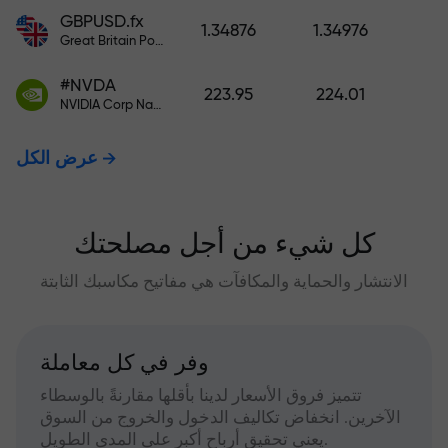
GBPUSD.fx
1.34876
1.34976
Great Britain Pound vs US Dollar
#NVDA
223.95
224.01
NVIDIA Corp Nasdaq Stock Exchange (Nasdaq) USD
عرض الكل
كل شيء من أجل مصلحتك
الانتشار والحماية والمكافآت هي مفاتيح مكاسبك الثابتة
وفر في كل معاملة
تتميز فروق الأسعار لدينا بأقلها مقارنةً بالوسطاء
الآخرين. انخفاض تكاليف الدخول والخروج من السوق
يعني تحقيق أرباح أكبر على المدى الطويل.