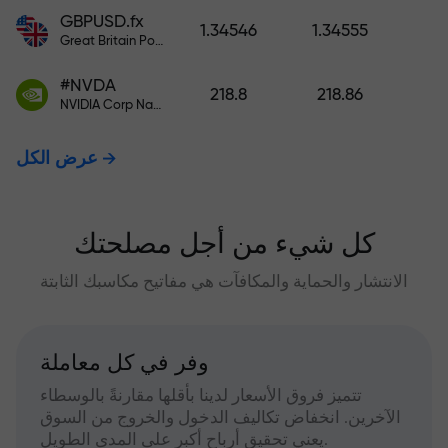
GBPUSD.fx
1.34546
1.34555
Great Britain Pound vs US Dollar
#NVDA
218.8
218.86
NVIDIA Corp Nasdaq Stock Exchange (Nasdaq) USD
عرض الكل
كل شيء من أجل مصلحتك
الانتشار والحماية والمكافآت هي مفاتيح مكاسبك الثابتة
وفر في كل معاملة
تتميز فروق الأسعار لدينا بأقلها مقارنةً بالوسطاء
الآخرين. انخفاض تكاليف الدخول والخروج من السوق
يعني تحقيق أرباح أكبر على المدى الطويل.