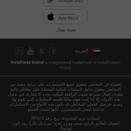
See more...
العربية
InstaForex brand
is a registered trademark of InstaFintech
Group
إفصاح عن المخاطر: تنطوي جميع الاستثمارات على درجة معينة من
المخاطر. ينطوي تداول المنتجات المالية المشتقة على مخاطر عالية
بفقدان المال بسرعة بسبب الرافعة المالية. يجب ألا تشارك في تداول
هذه الأدوات إلا إذا كنت تفهم تمامًا طبيعة المعاملات التي تقوم بها،
ومدى تعرضك الفعلي للمخاطر. قد تكون هذه الأنواع من الاستثمارات
مناسبة لبعض المستثمرين، لكنها ليست للجميع.
إنستانت تريد المحدودة، ريج. رقم 1811672
العنوان: الطابق الرابع، مبنى ووترز إيدج، ميريديان بلازا، رود تاون،
تورتولا،