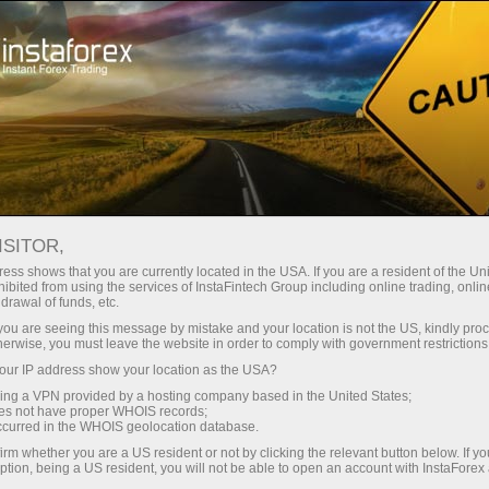
صغير الحجم
فروق الأسعار - أرباح طائلة
ISITOR,
ess shows that you are currently located in the USA. If you are a resident of the Uni
30% مكافأة
ibited from using the services of InstaFintech Group including online trading, online
مع إنستا فوركس، يمكنك الوصول إلى
drawal of funds, etc.
فرص تنافسية حقيقية: رافعة مالية تصل
لكل إيداع
k you are seeing this message by mistake and your location is not the US, kindly pro
إلى 1:5000، وبعض من أفضل فروق
herwise, you must leave the website in order to comply with government restrictions
الأسعار والعمولات في السوق، وظروف
ur IP address show your location as the USA?
سرعة
مواتية لتداول الأسهم والمؤشرات
sing a VPN provided by a hosting company based in the United States;
oes not have proper WHOIS records;
في التجارة وعلى الطريق السريع
occurred in the WHOIS geolocation database.
irm whether you are a US resident or not by clicking the relevant button below. If y
ption, being a US resident, you will not be able to open an account with InstaForex
لقد طورنا نظام مكافآت يجعل التداول
جائزة هديتك الشخصية الكبرى