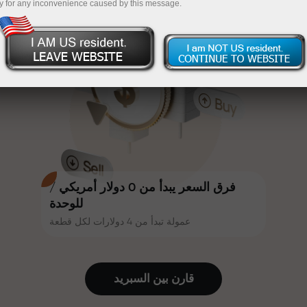
y for any inconvenience caused by this message.
أكثر جاذبية. يمكن لكل عميل في إنستا
InstaForex
قم بإيداع المبلغ في حسابك باستخدام $333 — اختر هدية
فوركس الحصول على مكافأة تصل إلى
30% على إيداعه، والاستفادة من
تصل قيمتها إلى $1,500
عروض ترويجية وعروض خاصة أخرى.
تداول بدون مخاطرة -
نحن نضمن أرباحك
تتشارك سرعة المسار وسرعة التداول
مكافأة تصل إلى 1000 ضعف - أكبر
نفس القيم. يُضفي أليش لوبرايس
مضاعف في السوق
عناصر الحماس والانضباط على عالم
التداول، ويعمل كشريك يُلهم العملاء
لتحقيق أهداف طموحة.
فرق السعر يبدأ من 0 دولار أمريكي /
للوحدة
عمولة تبدأ من 4 دولارات لكل قطعة
نقدم هدايا حقيقية، وليست مكافآت أو
رموز ترويجية. يحصل كل عميل في
إنستا فوركس على هاتف آيفون أو ماك
قارن بين السبرید
بوك أو رحلة أحلامه بمجرد إيداعه مبلغًا
من المال.