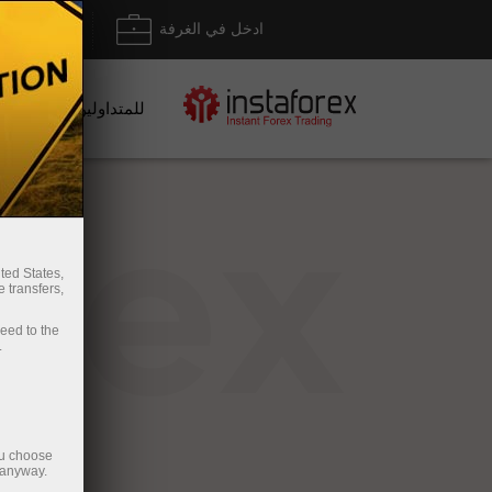
ادخل في الغرفة
إيداع/ س
للمتداولين
rex
ted States,
 transfers,
ceed to the
.
ou choose
 anyway.