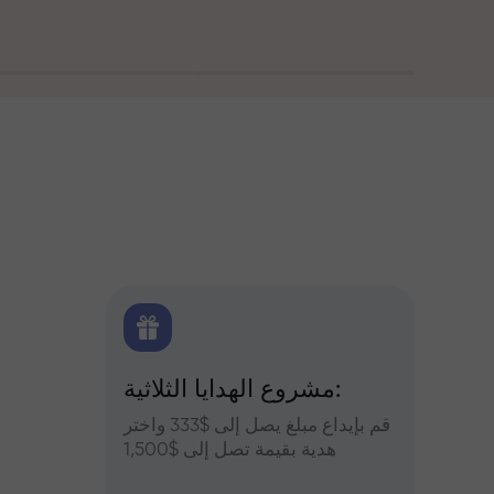
اولين
مشروع الهدايا الثلاثية:
التح
س وعزز
قم بإيداع مبلغ يصل إلى $333 واختر
التوقعات
أرباحك
هدية بقيمة تصل إلى $1,500
والعملات