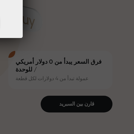
فرق السعر يبدأ من 0 دولار أمريكي
/ للوحدة
عمولة تبدأ من 4 دولارات لكل قطعة
قارن بين السبرید