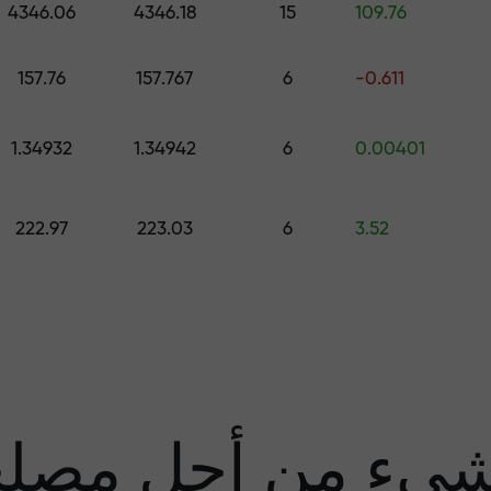
4346.06
4346.18
15
109.76
قم بإيداع المبلغ في حسابك باستخدام $333 — اختر هدية تصل قيمتها إلى $1,500
157.76
157.767
6
-0.611
تداول بدون مخاطرة -
1.34932
1.34942
6
0.00401
نحن
222.97
223.03
6
3.52
مضا
يء من أجل مصل