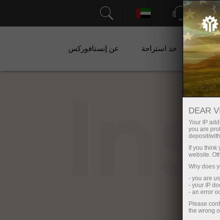
الدعم
ات
خذ استراحة
عن إنستافوركس
In
DEAR V
Your IP addr
you are proh
deposit/with
If you thin
website. Ot
Why does yo
- you are u
- your IP d
- an error 
Please conf
the wrong o