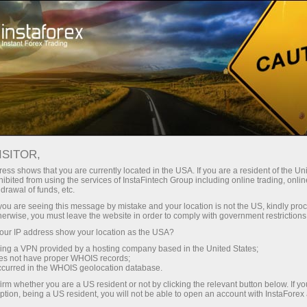
حب
منصة التداول
فتح الحساب الفوري
للمبتدئين
للمستثمرين
للشركاء
الحمل
staFo
ISITOR,
ess shows that you are currently located in the USA. If you are a resident of the Uni
ibited from using the services of InstaFintech Group including online trading, online
drawal of funds, etc.
k you are seeing this message by mistake and your location is not the US, kindly pro
herwise, you must leave the website in order to comply with government restrictions
ur IP address show your location as the USA?
sing a VPN provided by a hosting company based in the United States;
oes not have proper WHOIS records;
occurred in the WHOIS geolocation database.
irm whether you are a US resident or not by clicking the relevant button below. If y
ption, being a US resident, you will not be able to open an account with InstaForex