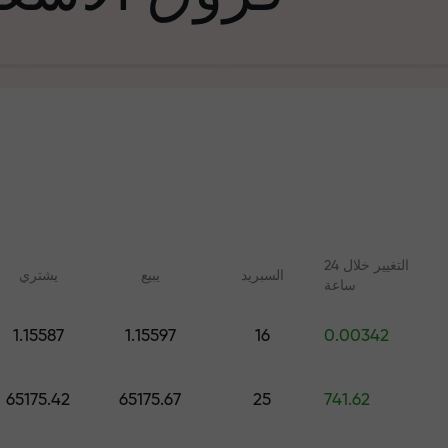
التغيير خلال 24
السبرید
يبيع
يشتري
ساعة
في التجارة وعلى 
1.15587
1.15597
16
0.00342
ليلات مع FX.CO
دورات عبر الإنترنت
جائزة هديتك ا
 اليومية لسوق الفوركس
تعلم التداول من الصفر - دورات
65175.42
65175.67
25
741.62
 الرقمية والعقود الآجلة
وندوات عبر الإنترنت لجميع
المستويات