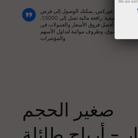
We are sorr
مع إنستا فوركس، يمكنك الوصول إلى فرص
تنافسية حقيقية: رافعة مالية تصل إلى 1:5000،
وبعض من أفضل فروق الأسعار والعمولات في
السوق، وظروف مواتية لتداول الأسهم
والمؤشرات
لقد طورنا نظام مكافآت يجعل التداول أكثر
جاذبية. يمكن لكل عميل في إنستا فوركس
عدد
الحصول على مكافأة تصل إلى 30% على
يداعه، والاستفادة من عروض ترويجية وعروض
خاصة أخرى.
صغير الحجم
تتشارك سرعة المسار وسرعة التداول نفس
القيم. يُضفي أليش لوبرايس عناصر الحماس
 - أرباح طائلة
والانضباط على عالم التداول، ويعمل كشريك