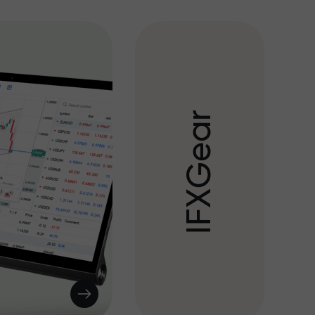
r
a
e
G
X
F
I