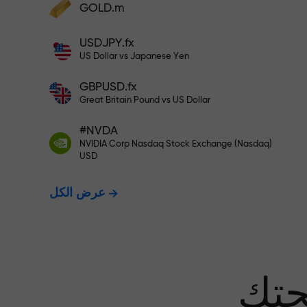
GOLD.m
أودع أموالاً واحصل على مكافأة تفوق قيمة
إيداعك بألف مرة. هذا ليس خطأً مطبعياً. كلما
USDJPY.fx
زاد مبلغ الإيداع، زادت قيمة المكافأة.
US Dollar vs Japanese Yen
GBPUSD.fx
Great Britain Pound vs US Dollar
 نضمن أرباحك
#NVDA
NVIDIA Corp Nasdaq Stock Exchange (Nasdaq)
USD
مكافأة تصل إلى 1000 ضعف - أكبر
عرض الكل
عف في السوق
حتك