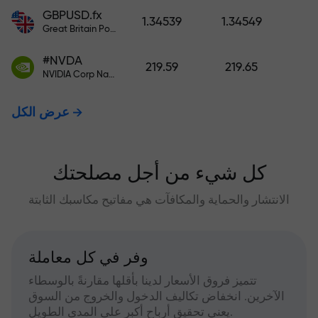
GBPUSD.fx
1.34539
1.34549
Great Britain Pound vs US Dollar
#NVDA
219.59
219.65
NVIDIA Corp Nasdaq Stock Exchange (Nasdaq) USD
عرض الكل
كل شيء من أجل مصلحتك
الانتشار والحماية والمكافآت هي مفاتيح مكاسبك الثابتة
وفر في كل معاملة
تتميز فروق الأسعار لدينا بأقلها مقارنةً بالوسطاء
الآخرين. انخفاض تكاليف الدخول والخروج من السوق
يعني تحقيق أرباح أكبر على المدى الطويل.