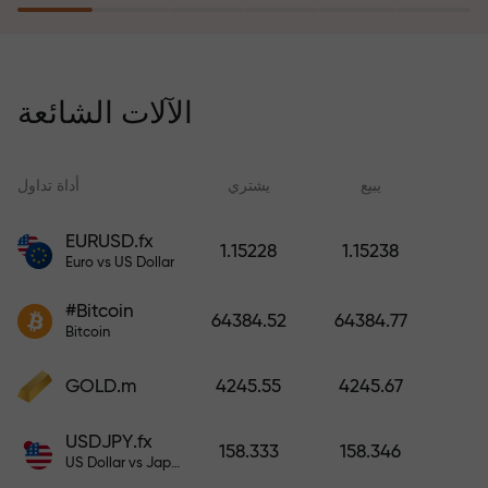
يُعوّض برنامج التأمين ضد المخاطر
خسائرك ويضمن لك مضاعفة أرباحك
الآلات الشائعة
ثلاث مرات خلال ستة أشهر. تداول
براحة بال تامة، فرأس مالك في أمان!
ید
يبيع
يشتري
أداة تداول
EURUSD.fx
1.15228
1.15238
Euro vs US Dollar
أودع أموالاً واحصل على مكافأة تفوق
قيمة إيداعك بألف مرة. هذا ليس خطأً
#Bitcoin
64384.52
64384.77
مطبعياً. كلما زاد مبلغ الإيداع، زادت
Bitcoin
قيمة المكافأة.
GOLD.m
4245.55
4245.67
USDJPY.fx
158.333
158.346
US Dollar vs Japanese Yen