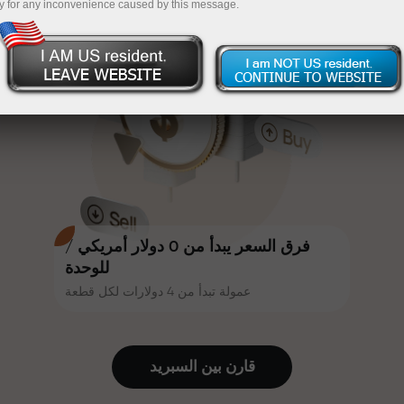
y for any inconvenience caused by this message.
أكثر جاذبية. يمكن لكل عميل في إنستا
InstaForex
قم بإيداع المبلغ في حسابك باستخدام $333 — اختر هدية
فوركس الحصول على مكافأة تصل إلى
30% على إيداعه، والاستفادة من
تصل قيمتها إلى $1,500
عروض ترويجية وعروض خاصة أخرى.
تداول بدون مخاطرة -
نحن نضمن أرباحك
تتشارك سرعة المسار وسرعة التداول
مكافأة تصل إلى 1000 ضعف - أكبر
نفس القيم. يُضفي أليش لوبرايس
مضاعف في السوق
عناصر الحماس والانضباط على عالم
التداول، ويعمل كشريك يُلهم العملاء
لتحقيق أهداف طموحة.
فرق السعر يبدأ من 0 دولار أمريكي /
للوحدة
عمولة تبدأ من 4 دولارات لكل قطعة
نقدم هدايا حقيقية، وليست مكافآت أو
رموز ترويجية. يحصل كل عميل في
إنستا فوركس على هاتف آيفون أو ماك
قارن بين السبرید
بوك أو رحلة أحلامه بمجرد إيداعه مبلغًا
من المال.