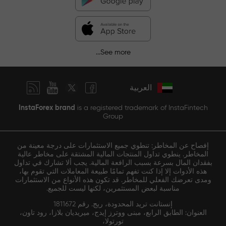
See more...
العربية
InstaForex brand
is a registered trademark of InstaFintech
Group
إفصاح عن المخاطر: تنطوي جميع الاستثمارات على درجة معينة من
المخاطر. ينطوي تداول المنتجات المالية المشتقة على مخاطر عالية
بفقدان المال بسرعة بسبب الرافعة المالية. يجب ألا تشارك في تداول
هذه الأدوات إلا إذا كنت تفهم تمامًا طبيعة المعاملات التي تقوم بها،
ومدى تعرضك الفعلي للمخاطر. قد تكون هذه الأنواع من الاستثمارات
مناسبة لبعض المستثمرين، لكنها ليست للجميع.
إنستانت تريد المحدودة، ريج. رقم 1811672
العنوان: الطابق الرابع، مبنى ووترز إيدج، ميريديان بلازا، رود تاون،
تورتولا،