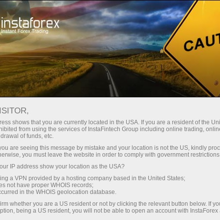
صغير الحجم
فروق الأسعار - أرباح طائلة
ISITOR,
ess shows that you are currently located in the USA. If you are a resident of the Uni
30% مكافأة
ibited from using the services of InstaFintech Group including online trading, online
مع إنستا فوركس، يمكنك الوصول إلى
drawal of funds, etc.
فرص تنافسية حقيقية: رافعة مالية تصل
لكل إيداع
k you are seeing this message by mistake and your location is not the US, kindly pro
إلى 1:5000، وبعض من أفضل فروق
herwise, you must leave the website in order to comply with government restrictions
الأسعار والعمولات في السوق، وظروف
ur IP address show your location as the USA?
سرعة
مواتية لتداول الأسهم والمؤشرات
sing a VPN provided by a hosting company based in the United States;
oes not have proper WHOIS records;
في التجارة وعلى الطريق السريع
occurred in the WHOIS geolocation database.
irm whether you are a US resident or not by clicking the relevant button below. If y
ption, being a US resident, you will not be able to open an account with InstaForex
لقد طورنا نظام مكافآت يجعل التداول
جائزة هديتك الشخصية الكبرى