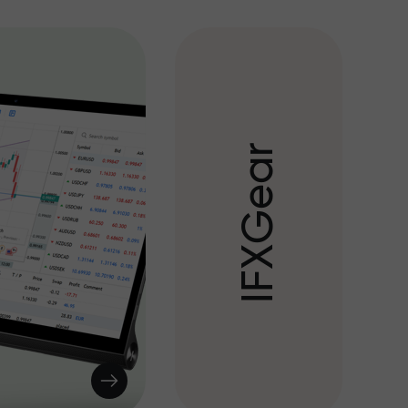
r
a
e
G
X
F
I