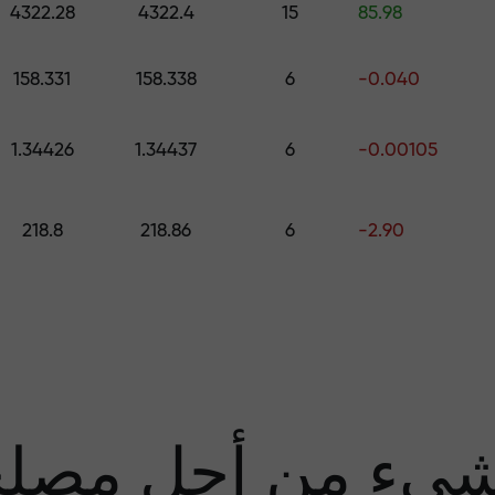
4322.28
4322.4
15
85.98
قم بإيداع المبلغ في حسابك باستخدام $333 — اختر هدية تصل قيمتها إلى $1,500
158.331
158.338
6
-0.040
تداول بدون مخاطرة -
1.34426
1.34437
6
-0.00105
نحن
218.8
218.86
6
-2.90
مضا
يء من أجل مصل