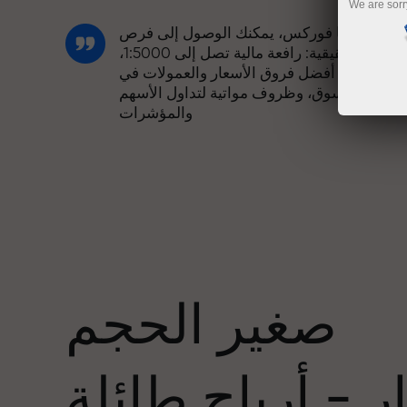
We are sorr
مع إنستا فوركس، يمكنك الوصول إلى فرص
تنافسية حقيقية: رافعة مالية تصل إلى 1:5000،
وبعض من أفضل فروق الأسعار والعمولات في
السوق، وظروف مواتية لتداول الأسهم
والمؤشرات
لقد طورنا نظام مكافآت يجعل التداول أكثر
جاذبية. يمكن لكل عميل في إنستا فوركس
عدد
الحصول على مكافأة تصل إلى 30% على
يداعه، والاستفادة من عروض ترويجية وعروض
خاصة أخرى.
صغير الحجم
تتشارك سرعة المسار وسرعة التداول نفس
القيم. يُضفي أليش لوبرايس عناصر الحماس
 - أرباح طائلة
والانضباط على عالم التداول، ويعمل كشريك