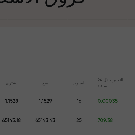
التغيير خلال 24
السبرید
يبيع
يشتري
ساعة
في التجارة وعلى 
1.1528
1.1529
16
0.00035
ليلات مع FX.CO
دورات عبر الإنترنت
جائزة هديتك ا
 اليومية لسوق الفوركس
تعلم التداول من الصفر - دورات
65143.18
65143.43
25
709.38
 الرقمية والعقود الآجلة
وندوات عبر الإنترنت لجميع
المستويات