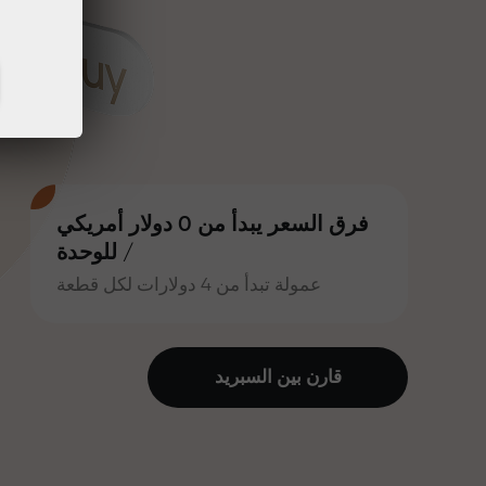
فرق السعر يبدأ من 0 دولار أمريكي
/ للوحدة
عمولة تبدأ من 4 دولارات لكل قطعة
قارن بين السبرید