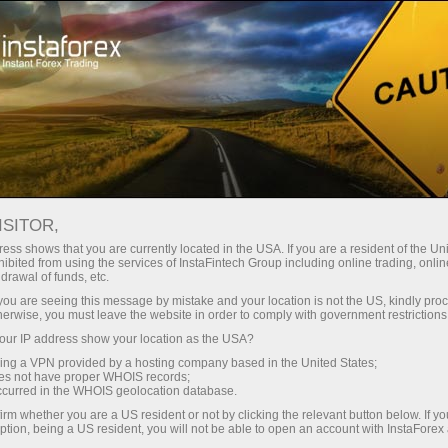
حب
منصة التداول
فتح الحساب الفوري
للمبتدئين
للمستثمرين
للشركاء
الحمل
staFo
ISITOR,
ess shows that you are currently located in the USA. If you are a resident of the Uni
ibited from using the services of InstaFintech Group including online trading, online
drawal of funds, etc.
k you are seeing this message by mistake and your location is not the US, kindly pro
herwise, you must leave the website in order to comply with government restrictions
ur IP address show your location as the USA?
sing a VPN provided by a hosting company based in the United States;
oes not have proper WHOIS records;
occurred in the WHOIS geolocation database.
irm whether you are a US resident or not by clicking the relevant button below. If y
ption, being a US resident, you will not be able to open an account with InstaForex