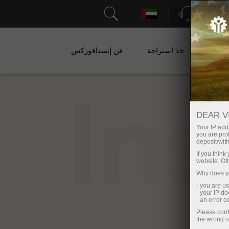
الدعم
ات
خذ استراحة
عن إنستافوركس
In
DEAR V
Your IP addr
you are proh
deposit/with
If you thin
website. Ot
Why does yo
- you are u
- your IP d
- an error 
Please conf
the wrong o