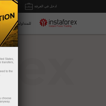
ادخل في الغرفة
إيداع/ س
للمتداولين
rex
ted States,
 transfers,
ceed to the
.
ou choose
 anyway.