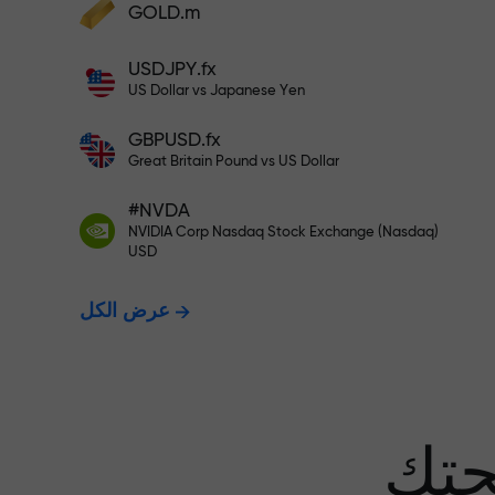
GOLD.m
أودع أموالاً واحصل على مكافأة تفوق قيمة
إيداعك بألف مرة. هذا ليس خطأً مطبعياً. كلما
USDJPY.fx
زاد مبلغ الإيداع، زادت قيمة المكافأة.
US Dollar vs Japanese Yen
GBPUSD.fx
Great Britain Pound vs US Dollar
 نضمن أرباحك
#NVDA
NVIDIA Corp Nasdaq Stock Exchange (Nasdaq)
USD
مكافأة تصل إلى 1000 ضعف - أكبر
عرض الكل
عف في السوق
حتك