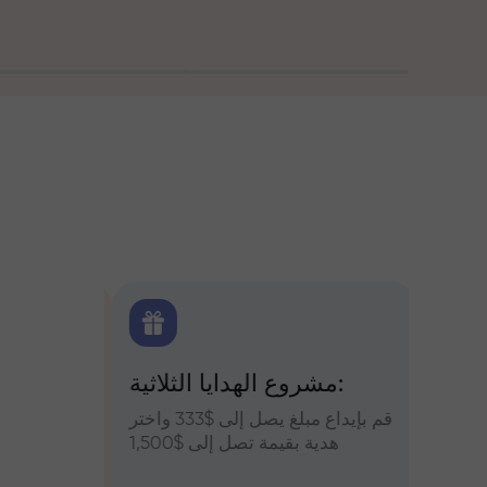
اولين
مشروع الهدايا الثلاثية:
التح
س وعزز
قم بإيداع مبلغ يصل إلى $333 واختر
التوقعات
أرباحك
هدية بقيمة تصل إلى $1,500
والعملات