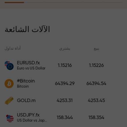
يُعوّض برنامج التأمين ضد المخاطر
خسائرك ويضمن لك مضاعفة أرباحك
الآلات الشائعة
ثلاث مرات خلال ستة أشهر. تداول
براحة بال تامة، فرأس مالك في أمان!
ید
يبيع
يشتري
أداة تداول
EURUSD.fx
1.15216
1.15226
Euro vs US Dollar
أودع أموالاً واحصل على مكافأة تفوق
قيمة إيداعك بألف مرة. هذا ليس خطأً
#Bitcoin
64394.29
64394.54
مطبعياً. كلما زاد مبلغ الإيداع، زادت
Bitcoin
قيمة المكافأة.
GOLD.m
4253.31
4253.45
USDJPY.fx
158.344
158.354
US Dollar vs Japanese Yen