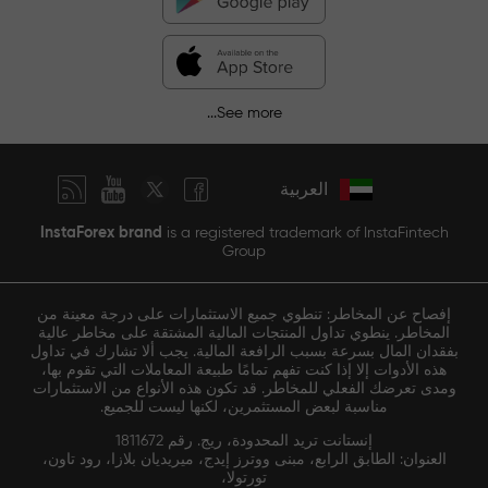
See more...
العربية
InstaForex brand
is a registered trademark of InstaFintech
Group
إفصاح عن المخاطر: تنطوي جميع الاستثمارات على درجة معينة من
المخاطر. ينطوي تداول المنتجات المالية المشتقة على مخاطر عالية
بفقدان المال بسرعة بسبب الرافعة المالية. يجب ألا تشارك في تداول
هذه الأدوات إلا إذا كنت تفهم تمامًا طبيعة المعاملات التي تقوم بها،
ومدى تعرضك الفعلي للمخاطر. قد تكون هذه الأنواع من الاستثمارات
مناسبة لبعض المستثمرين، لكنها ليست للجميع.
إنستانت تريد المحدودة، ريج. رقم 1811672
العنوان: الطابق الرابع، مبنى ووترز إيدج، ميريديان بلازا، رود تاون،
تورتولا،