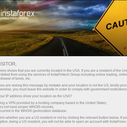
صغير الحجم
فروق الأسعار - أرباح طائلة
ISITOR,
ess shows that you are currently located in the USA. If you are a resident of the Uni
30% مكافأة
ibited from using the services of InstaFintech Group including online trading, online
مع إنستا فوركس، يمكنك الوصول إلى
drawal of funds, etc.
فرص تنافسية حقيقية: رافعة مالية تصل
لكل إيداع
k you are seeing this message by mistake and your location is not the US, kindly pro
إلى 1:5000، وبعض من أفضل فروق
herwise, you must leave the website in order to comply with government restrictions
الأسعار والعمولات في السوق، وظروف
ur IP address show your location as the USA?
سرعة
مواتية لتداول الأسهم والمؤشرات
sing a VPN provided by a hosting company based in the United States;
oes not have proper WHOIS records;
في التجارة وعلى الطريق السريع
occurred in the WHOIS geolocation database.
irm whether you are a US resident or not by clicking the relevant button below. If y
ption, being a US resident, you will not be able to open an account with InstaForex
لقد طورنا نظام مكافآت يجعل التداول
جائزة هديتك الشخصية الكبرى