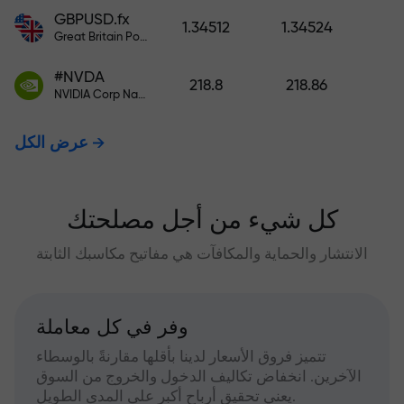
GBPUSD.fx
1.34512
1.34524
Great Britain Pound vs US Dollar
#NVDA
218.8
218.86
NVIDIA Corp Nasdaq Stock Exchange (Nasdaq) USD
عرض الكل
كل شيء من أجل مصلحتك
الانتشار والحماية والمكافآت هي مفاتيح مكاسبك الثابتة
وفر في كل معاملة
تتميز فروق الأسعار لدينا بأقلها مقارنةً بالوسطاء
الآخرين. انخفاض تكاليف الدخول والخروج من السوق
يعني تحقيق أرباح أكبر على المدى الطويل.