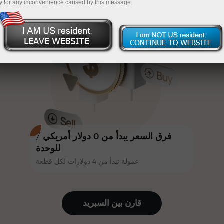
y for any inconvenience caused by this message.
أكثر جاذبية. يمكن لكل عميل في إنستا
InstaForex
قم بإيداع المبلغ في حسابك باستخدام $333 — اختر هدية
فوركس الحصول على مكافأة تصل إلى
30% على إيداعه، والاستفادة من
تصل قيمتها إلى $1,500
عروض ترويجية وعروض خاصة أخرى.
تداول بدون مخاطرة -
نحن نضمن أرباحك
تتشارك سرعة المسار وسرعة التداول
مكافأة تصل إلى 1000 ضعف - أكبر
نفس القيم. يُضفي أليش لوبرايس
مضاعف في السوق
عناصر الحماس والانضباط على عالم
التداول، ويعمل كشريك يُلهم العملاء
لتحقيق أهداف طموحة.
فرق السعر يبدأ من 0 دولار أمريكي /
للوحدة
عمولة تبدأ من 4 دولارات لكل قطعة
نقدم هدايا حقيقية، وليست مكافآت أو
رموز ترويجية. يحصل كل عميل في
إنستا فوركس على هاتف آيفون أو ماك
قارن بين السبرید
بوك أو رحلة أحلامه بمجرد إيداعه مبلغًا
من المال.