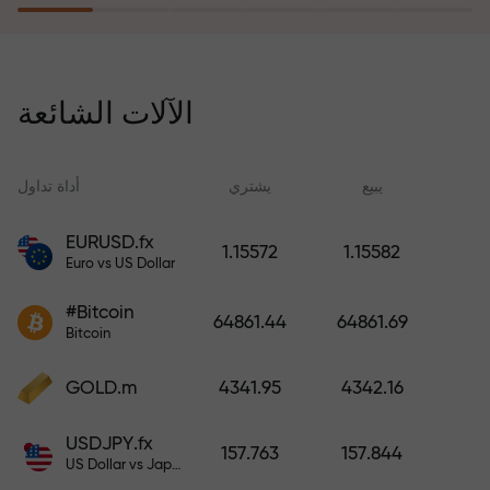
يُعوّض برنامج التأمين ضد المخاطر
خسائرك ويضمن لك مضاعفة أرباحك
الآلات الشائعة
ثلاث مرات خلال ستة أشهر. تداول
براحة بال تامة، فرأس مالك في أمان!
ید
يبيع
يشتري
أداة تداول
EURUSD.fx
1.15572
1.15582
Euro vs US Dollar
أودع أموالاً واحصل على مكافأة تفوق
قيمة إيداعك بألف مرة. هذا ليس خطأً
#Bitcoin
64861.44
64861.69
مطبعياً. كلما زاد مبلغ الإيداع، زادت
Bitcoin
قيمة المكافأة.
GOLD.m
4341.95
4342.16
USDJPY.fx
157.763
157.844
US Dollar vs Japanese Yen