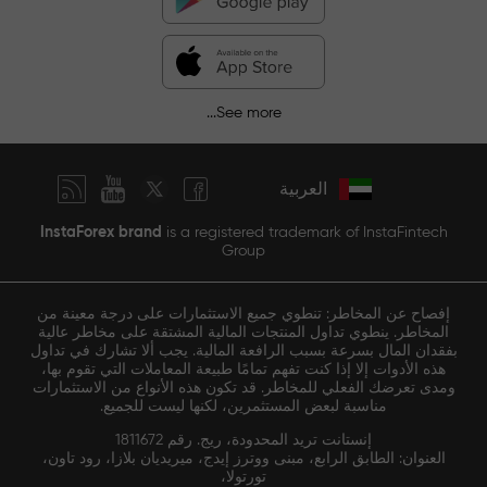
See more...
العربية
InstaForex brand
is a registered trademark of InstaFintech
Group
إفصاح عن المخاطر: تنطوي جميع الاستثمارات على درجة معينة من
المخاطر. ينطوي تداول المنتجات المالية المشتقة على مخاطر عالية
بفقدان المال بسرعة بسبب الرافعة المالية. يجب ألا تشارك في تداول
هذه الأدوات إلا إذا كنت تفهم تمامًا طبيعة المعاملات التي تقوم بها،
ومدى تعرضك الفعلي للمخاطر. قد تكون هذه الأنواع من الاستثمارات
مناسبة لبعض المستثمرين، لكنها ليست للجميع.
إنستانت تريد المحدودة، ريج. رقم 1811672
العنوان: الطابق الرابع، مبنى ووترز إيدج، ميريديان بلازا، رود تاون،
تورتولا،