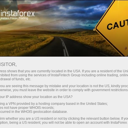
صغير الحجم
فروق الأسعار - أرباح طائلة
ISITOR,
ess shows that you are currently located in the USA. If you are a resident of the Uni
30% مكافأة
ibited from using the services of InstaFintech Group including online trading, online
مع إنستا فوركس، يمكنك الوصول إلى
drawal of funds, etc.
فرص تنافسية حقيقية: رافعة مالية تصل
لكل إيداع
k you are seeing this message by mistake and your location is not the US, kindly pro
إلى 1:5000، وبعض من أفضل فروق
herwise, you must leave the website in order to comply with government restrictions
الأسعار والعمولات في السوق، وظروف
ur IP address show your location as the USA?
سرعة
مواتية لتداول الأسهم والمؤشرات
sing a VPN provided by a hosting company based in the United States;
oes not have proper WHOIS records;
في التجارة وعلى الطريق السريع
occurred in the WHOIS geolocation database.
irm whether you are a US resident or not by clicking the relevant button below. If y
ption, being a US resident, you will not be able to open an account with InstaForex
لقد طورنا نظام مكافآت يجعل التداول
جائزة هديتك الشخصية الكبرى