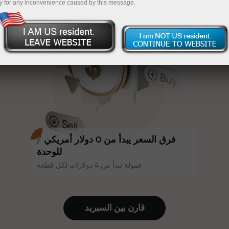
y for any inconvenience caused by this message.
أكثر جاذبية. يمكن لكل عميل في إنستا
InstaForex
قم بإيداع المبلغ في حسابك باستخدام $333 — اختر هدية
فوركس الحصول على مكافأة تصل إلى
30% على إيداعه، والاستفادة من
تصل قيمتها إلى $1,500
عروض ترويجية وعروض خاصة أخرى.
تداول بدون مخاطرة -
نحن نضمن أرباحك
تتشارك سرعة المسار وسرعة التداول
مكافأة تصل إلى 1000 ضعف - أكبر
نفس القيم. يُضفي أليش لوبرايس
مضاعف في السوق
عناصر الحماس والانضباط على عالم
التداول، ويعمل كشريك يُلهم العملاء
لتحقيق أهداف طموحة.
فرق السعر يبدأ من 0 دولار أمريكي /
للوحدة
عمولة تبدأ من 4 دولارات لكل قطعة
نقدم هدايا حقيقية، وليست مكافآت أو
رموز ترويجية. يحصل كل عميل في
إنستا فوركس على هاتف آيفون أو ماك
قارن بين السبرید
بوك أو رحلة أحلامه بمجرد إيداعه مبلغًا
من المال.