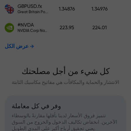
GBPUSD.fx
1.34876
1.34976
Great Britain Pound vs US Dollar
#NVDA
223.95
224.01
NVIDIA Corp Nasdaq Stock Exchange (Nasdaq) USD
عرض الكل
كل شيء من أجل مصلحتك
الانتشار والحماية والمكافآت هي مفاتيح مكاسبك الثابتة
وفر في كل معاملة
تتميز فروق الأسعار لدينا بأقلها مقارنةً بالوسطاء
الآخرين. انخفاض تكاليف الدخول والخروج من السوق
يعني تحقيق أرباح أكبر على المدى الطويل.