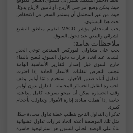
حيث يمكن وضع أمر جني الأرباح، أو تأمين الأرباح يدويًا،
حيث من غير المحتمل أن يستمر السعر في الانخفاض
تحت هذا المستوى.
يجب استخدام مؤشر MACD لتقييم مناطق التشبع
الشرائي والبيعي عند دخول السوق.
ملاحظات هامة:
يجب على متداولي الفوركس المبتدئين توخي الحذر
الشديد عند اتخاذ قرارات دخول السوق. يُنصح بالبقاء
خارج السوق قبل إصدار التقارير الأساسية الهامة
لتجنب التعرض لتقلبات الأسعار الحادة. إذا اخترت
التداول أثناء صدور الأخبار، استخدم دائمًا أوامر وقف
الخسارة لتقليل الخسائر المحتملة. التداول بدون أوامر
وقف الخسارة يمكن أن يمحو بسرعة كامل إيداعك،
خاصة إذا أهملت مبادئ إدارة الأموال وتداولت بأحجام
كبيرة.
تذكر أن التداول الناجح يتطلب خطة تداول محددة جيدًا،
مثل تلك الموضحة أعلاه. اتخاذ قرارات تداول عشوائية
بناءً على الوضع الحالي للسوق هو استراتيجية خاسرة