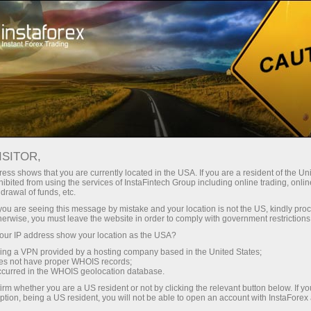
للمتداولين
تحليلات الفوركس
المراجعات التحليلية
Forecast
ISITOR,
ess shows that you are currently located in the USA. If you are a resident of the Uni
20.03.2025 09:08 AM
ibited from using the services of InstaFintech Group including online trading, online
drawal of funds, etc.
USD/JPY: نصائح تداول بسيطة للمتداولين
k you are seeing this message by mistake and your location is not the US, kindly pro
herwise, you must leave the website in order to comply with government restrictions
المبتدئين في 20 مارس. مراجعة تداولات
ur IP address show your location as the USA?
الفوركس ليوم أمس
sing a VPN provided by a hosting company based in the United States;
oes not have proper WHOIS records;
occurred in the WHOIS geolocation database.
irm whether you are a US resident or not by clicking the relevant button below. If y
تحليل التداولات ونصائح التداول
ption, being a US resident, you will not be able to open an account with InstaForex