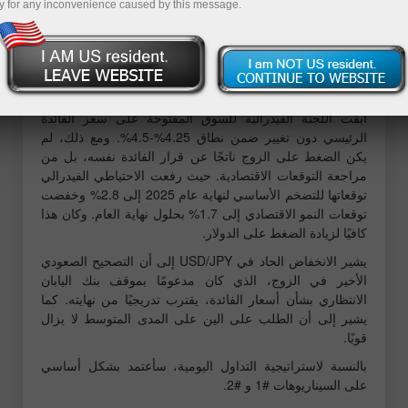
للين الياباني
y for any inconvenience caused by this message.
حدث اختبار السعر عند 149.63 عندما بدأ مؤشر MACD في
التحرك نحو الأسفل من علامة الصفر، مما أكد نقطة دخول
صالحة لبيع الدولار. ونتيجة لذلك، انخفض الزوج إلى مستوى
الهدف عند 148.70، مما أتاح تحقيق ربح يقارب 90 نقطة.
أبقت اللجنة الفيدرالية للسوق المفتوحة على سعر الفائدة
الرئيسي دون تغيير ضمن نطاق 4.25%-4.5%. ومع ذلك، لم
يكن الضغط على الزوج ناتجًا عن قرار الفائدة نفسه، بل من
مراجعة التوقعات الاقتصادية. حيث رفعت الاحتياطي الفيدرالي
توقعاتها للتضخم الأساسي لنهاية عام 2025 إلى 2.8% وخفضت
توقعات النمو الاقتصادي إلى 1.7% بحلول نهاية العام. وكان هذا
كافيًا لزيادة الضغط على الدولار.
يشير الانخفاض الحاد في USD/JPY إلى أن التصحيح الصعودي
الأخير في الزوج، الذي كان مدعومًا بموقف بنك اليابان
الانتظاري بشأن أسعار الفائدة، يقترب تدريجيًا من نهايته. كما
يشير إلى أن الطلب على الين على المدى المتوسط لا يزال
قويًا.
بالنسبة لاستراتيجية التداول اليومية، سأعتمد بشكل أساسي
على السيناريوهات #1 و #2.