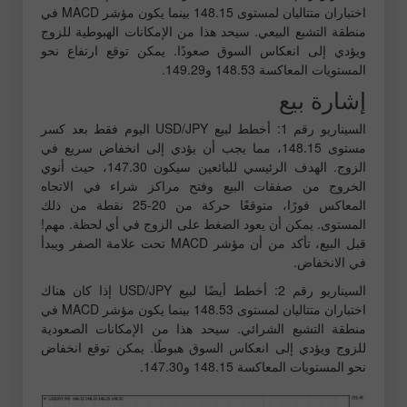
اختباران متتاليان لمستوى 148.15 بينما يكون مؤشر MACD في
منطقة التشبع البيعي. سيحد هذا من الإمكانات الهبوطية للزوج
ويؤدي إلى انعكاس السوق صعودًا. يمكن توقع ارتفاع نحو
المستويات المعاكسة 148.53 و149.29.
إشارة بيع
السيناريو رقم 1: أخطط لبيع USD/JPY اليوم فقط بعد كسر
مستوى 148.15، مما يجب أن يؤدي إلى انخفاض سريع في
الزوج. الهدف الرئيسي للبائعين سيكون 147.30، حيث أنوي
الخروج من صفقات البيع وفتح مراكز شراء في الاتجاه
المعاكس فورًا، متوقعًا حركة من 20-25 نقطة من ذلك
المستوى. يمكن أن يعود الضغط على الزوج في أي لحظة. مهم!
قبل البيع، تأكد من أن مؤشر MACD تحت علامة الصفر ويبدأ
في الانخفاض.
السيناريو رقم 2: أخطط أيضًا لبيع USD/JPY إذا كان هناك
اختباران متتاليان لمستوى 148.53 بينما يكون مؤشر MACD في
منطقة التشبع الشرائي. سيحد هذا من الإمكانات الصعودية
للزوج ويؤدي إلى انعكاس السوق هبوطًا. يمكن توقع انخفاض
نحو المستويات المعاكسة 148.15 و147.30.