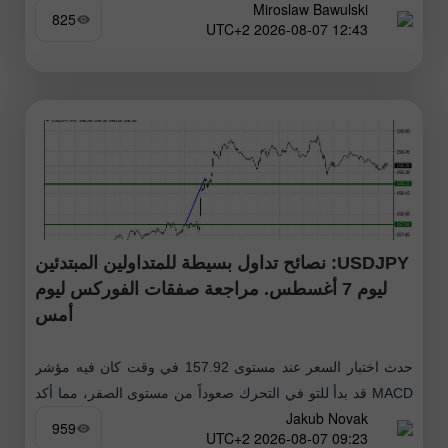
Miroslaw Bawulski
أنتظرها
825
12:43 2026-08-07 UTC+2
USDJPY: نصائح تداول بسيطة للمتداولين المبتدئين
ليوم 7 أغسطس. مراجعة صفقات الفوركس ليوم
أمس
حدث اختبار السعر عند مستوى 157.92 في وقت كان فيه مؤشر
MACD قد بدأ للتو في التحرك صعوداً من مستوى الصفر، مما أكد
Jakub Novak
صحة نقطة الدخول لشراء الدولار. ونتيجة لذلك،
959
09:23 2026-08-07 UTC+2