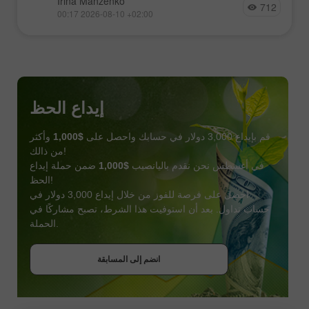
Irina Manzenko
712
00:17 2026-08-10 +02:00
إيداع الحظ
قم بإيداع 3,000 دولار في حسابك واحصل على
$1,000
وأكثر
من ذالك!
في أغسطس نحن نقدم باليانصيب
$1,000
ضمن حملة إيداع
الحظ!
احصل على فرصة للفوز من خلال إيداع 3,000 دولار في
حساب تداول. بعد أن استوفيت هذا الشرط، تصبح مشاركًا في
احصل على بونص
الحملة.
انضم إلى المسابقة
انضم إلى المسابقة
انضم إلى المسابقة