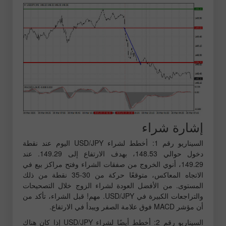
إشارة شراء
السيناريو رقم 1: أخطط لشراء USD/JPY اليوم عند نقطة
دخول حوالي 148.53، بهدف الارتفاع إلى 149.29. عند
149.29، أنوي الخروج من صفقات الشراء وفتح مراكز بيع في
الاتجاه المعاكس، متوقعًا حركة من 30-35 نقطة من ذلك
المستوى. من الأفضل العودة لشراء الزوج خلال التصحيحات
والتراجعات الكبيرة في USD/JPY. مهم! قبل الشراء، تأكد من
أن مؤشر MACD فوق علامة الصفر ويبدأ في الارتفاع.
السيناريو رقم 2: أخطط أيضًا لشراء USD/JPY إذا كان هناك