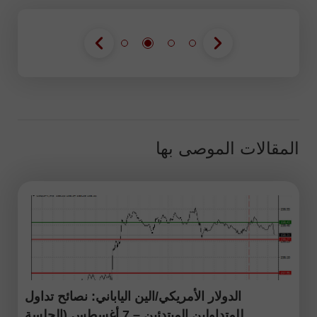
المقالات الموصى بها
الدولار الأمريكي/الين الياباني: نصائح تداول
للمتداولين المبتدئين – 7 أغسطس (الجلسة