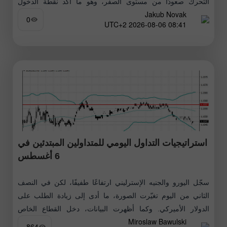
التحرك صعودًا من مستوى الصفر، وهو ما أكد نقطة الدخول
Jakub Novak
الصحيحة لشراء اليورو. ونتيجة لذلك، ارتفع الزوج بمقدار
0
08:41 2026-08-06 UTC+2
استراتيجيات التداول اليومي للمتداولين المبتدئين في
6 أغسطس
سجّل اليورو والجنيه الإسترليني ارتفاعًا طفيفًا، لكن في النصف
الثاني من اليوم تغيّرت الصورة، ما أدى إلى زيادة الطلب على
الدولار الأميركي. وكما أظهرت البيانات، دخل القطاع الخاص
Miroslaw Bawulski
الأميركي الربع
864