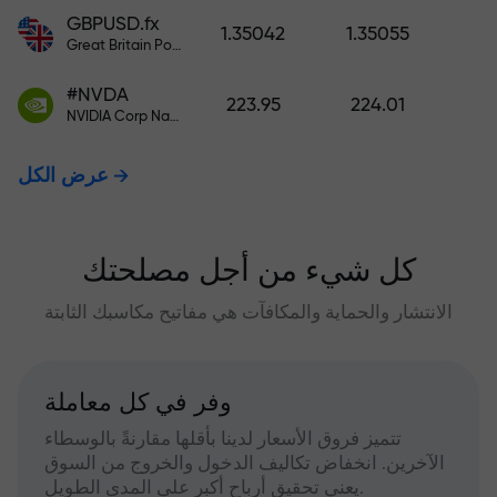
GBPUSD.fx
1.35042
1.35055
Great Britain Pound vs US Dollar
#NVDA
223.95
224.01
NVIDIA Corp Nasdaq Stock Exchange (Nasdaq) USD
عرض الكل
كل شيء من أجل مصلحتك
الانتشار والحماية والمكافآت هي مفاتيح مكاسبك الثابتة
وفر في كل معاملة
تتميز فروق الأسعار لدينا بأقلها مقارنةً بالوسطاء
الآخرين. انخفاض تكاليف الدخول والخروج من السوق
يعني تحقيق أرباح أكبر على المدى الطويل.