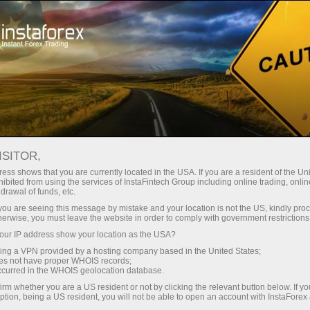
صغير الحجم
فروق الأسعار - أرباح طائلة
ISITOR,
ess shows that you are currently located in the USA. If you are a resident of the Uni
30% مكافأة
ibited from using the services of InstaFintech Group including online trading, online
مع إنستا فوركس، يمكنك الوصول إلى
drawal of funds, etc.
فرص تنافسية حقيقية: رافعة مالية تصل
لكل إيداع
k you are seeing this message by mistake and your location is not the US, kindly pro
إلى 1:5000، وبعض من أفضل فروق
herwise, you must leave the website in order to comply with government restrictions
الأسعار والعمولات في السوق، وظروف
ur IP address show your location as the USA?
سرعة
مواتية لتداول الأسهم والمؤشرات
sing a VPN provided by a hosting company based in the United States;
oes not have proper WHOIS records;
في التجارة وعلى الطريق السريع
occurred in the WHOIS geolocation database.
irm whether you are a US resident or not by clicking the relevant button below. If y
ption, being a US resident, you will not be able to open an account with InstaForex
لقد طورنا نظام مكافآت يجعل التداول
جائزة هديتك الشخصية الكبرى