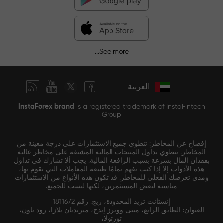
See more...
العربية
InstaForex brand
is a registered trademark of InstaFintech
Group
إفصاح عن المخاطر: تنطوي جميع الاستثمارات على درجة معينة من
المخاطر. ينطوي تداول المنتجات المالية المشتقة على مخاطر عالية
بفقدان المال بسرعة بسبب الرافعة المالية. يجب ألا تشارك في تداول
هذه الأدوات إلا إذا كنت تفهم تمامًا طبيعة المعاملات التي تقوم بها،
ومدى تعرضك الفعلي للمخاطر. قد تكون هذه الأنواع من الاستثمارات
مناسبة لبعض المستثمرين، لكنها ليست للجميع.
إنستانت تريد المحدودة، ريج. رقم 1811672
العنوان: الطابق الرابع، مبنى ووترز إيدج، ميريديان بلازا، رود تاون،
تورتولا،