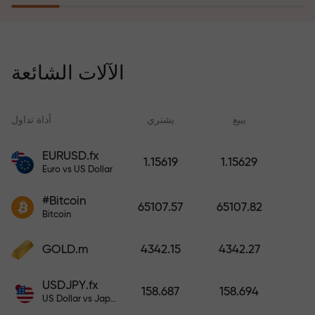
يُعوّض برنامج التأمين ضد المخاطر
خسائرك ويضمن لك مضاعفة أرباحك
الآلات الشائعة
ثلاث مرات خلال ستة أشهر. تداول
براحة بال تامة، فرأس مالك في أمان!
ید
يبيع
يشتري
أداة تداول
EURUSD.fx
1.15619
1.15629
Euro vs US Dollar
أودع أموالاً واحصل على مكافأة تفوق
قيمة إيداعك بألف مرة. هذا ليس خطأً
#Bitcoin
65107.57
65107.82
مطبعياً. كلما زاد مبلغ الإيداع، زادت
Bitcoin
قيمة المكافأة.
GOLD.m
4342.15
4342.27
USDJPY.fx
158.687
158.694
US Dollar vs Japanese Yen