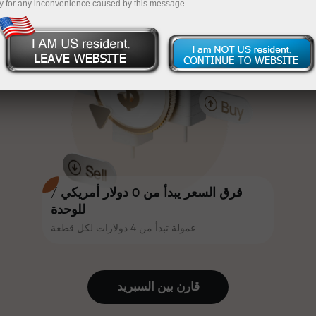
y for any inconvenience caused by this message.
أكثر جاذبية. يمكن لكل عميل في إنستا
InstaForex
قم بإيداع المبلغ في حسابك باستخدام $333 — اختر هدية
فوركس الحصول على مكافأة تصل إلى
30% على إيداعه، والاستفادة من
تصل قيمتها إلى $1,500
عروض ترويجية وعروض خاصة أخرى.
تداول بدون مخاطرة -
نحن نضمن أرباحك
تتشارك سرعة المسار وسرعة التداول
مكافأة تصل إلى 1000 ضعف - أكبر
نفس القيم. يُضفي أليش لوبرايس
مضاعف في السوق
عناصر الحماس والانضباط على عالم
التداول، ويعمل كشريك يُلهم العملاء
لتحقيق أهداف طموحة.
فرق السعر يبدأ من 0 دولار أمريكي /
للوحدة
عمولة تبدأ من 4 دولارات لكل قطعة
نقدم هدايا حقيقية، وليست مكافآت أو
رموز ترويجية. يحصل كل عميل في
إنستا فوركس على هاتف آيفون أو ماك
قارن بين السبرید
بوك أو رحلة أحلامه بمجرد إيداعه مبلغًا
من المال.